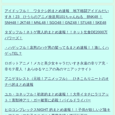
アイドッフル！ ワタクシ的まとめ速報 地下格闘アイドルだい
すき！23 ひうらのアニメ放送局101ちゃんねる BNK48 ！
SNH48！JKT48！MNL48！SGO48！GNZ48！STU48！SKE48
タダッフル！ネトゲ廃人的まとめ速報！！ネット乞食DE2000万
パワーズ！
・ハゲッフル！哀愁のハゲ男の髪ってるまとめ速報！！激しくハ
ゲっTEL？
ロボットアニメ！メカと美少女キャラだいすき永遠の非リア充・
非モテ星人 ！あらゆるマニアの為のマニアックサイト
アニゲタレスト（元祖！アニメッフル） ひきこもりニートのオ
ナベ的まとめ速報
ユカ・ヨネッフル！初老的まとめ速報！！大帝イタチにラリアッ
ト！害獣神アリ・ガー被害に必殺！パイルドライバー
ヒロコンプレックスNIGHT 的まとめ速報！！子供が欲しいど陰キ