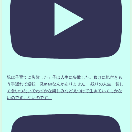
親は子育てに失敗した」子は人生に失敗した。負けに気付きも
う手遅れで逆転一発manなんかありません、 残りの人生、貧し
く食いつないでわずかな楽しみなど見つけて生きていくしかな
いのです。ないのです。