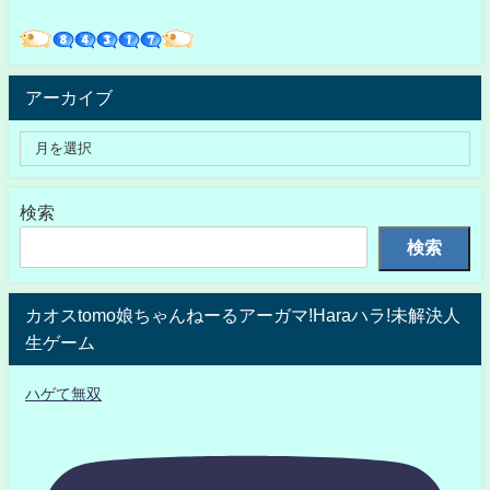
アーカイブ
検索
検索
カオスtomo娘ちゃんねーるアーガマ!Haraハラ!未解決人
生ゲーム
ハゲて無双