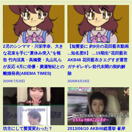
2児のシンママ・川栄李奈、大き
【短髪姿に 約9分の花田藍衣動画
な花束を手に“夏休み突入”を報
...知名度B】 …19期生"花田藍衣
告 竹内涼真・高橋愛・丸山礼ら
AKB48 花田藍衣さエグすぎ運営
が反応 4月に俳優・廣瀬智紀との
ガチギレギレ前代未聞の契約解
離婚発表(ABEMA TIMES)
除
2026年7月20日
2026年6月24日
坊主にして髪質変わった？
2013/06/10 AKB48総選挙 峯岸