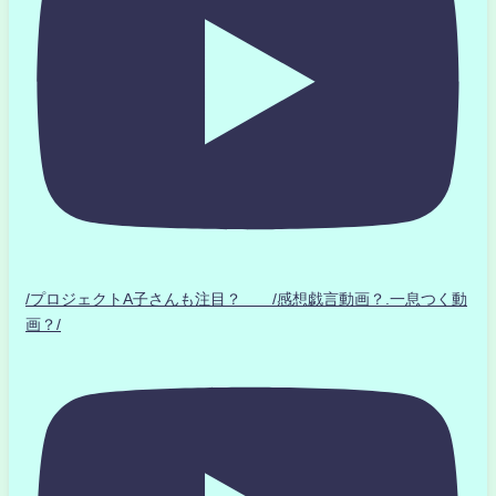
/プロジェクトA子さんも注目？ /感想戯言動画？.一息つく動
画？/