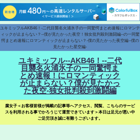
ユキミッフルAKB46！-二代目襲名火浦氷子の一同驚愕まとめ速報にロマンテ
ィックが止まらない？--僕が見たかった夜空！独女批判殺到激闘編--の一同驚
愕まとめ速報にロマンティックが止まらない？-僕の見たかった夜空編--僕の
見たかった星空編-
ユキミッフル--AKB46！--二代
目襲名火浦氷子の一同驚愕ま
とめ速報！にロマンティック
が止まらない？僕が見たかっ
た夜空-独女批判殺到激闘編
腐女子＜お客様皆様が掲載の記事等へアクセス、閲覧、こちらのサービ
スを利用される事でかろうじて運営できています＞本日は足元が悪い中
ご足労頂き誠に有難うございます。