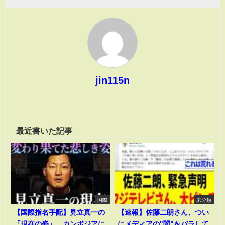
jin115n
最近書いた記事
国際
未分類
【国際指名手配】見立真一の
【速報】佐藤二朗さん、つい
「現在の姿」。カンボジアに
にメディアの"闇"をバラして