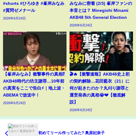
#shorts #ひろゆき #峯岸みなみ
みなみに密着 (2/3) 峯岸ファンの
#質問ゼメナール
本音とは？ Minegishi Minami
AKB48 5th General Election
2026年6月24日
2026年6月24日
【峯岸みなみ】衝撃事件の真相⁉️
🎬🔥【衝撃速報】AKB48史上初
AKB48時代の坊主謝罪…10年前
の契約解除…花田藍衣（21）に
の真実をここで告白⚡️｜地上波・
何が起きたのか？丸刈り謝罪と
ABEMAで放送中！
運営発表の真相😭💔【徹底解
説】
2026年6月24日
2026年6月24日
初めてリール作ってみた? 奥原妃奈子