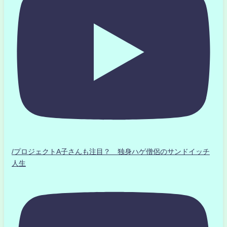
/プロジェクトA子さんも注目？ 独身ハゲ僧侶のサンドイッチ
人生