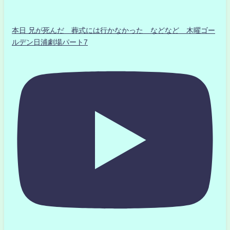
本日 兄が死んだ 葬式には行かなかった などなど 木曜ゴー
ルデン日浦劇場パート7