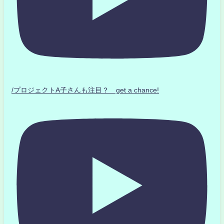
/プロジェクトA子さんも注目？ get a chance!