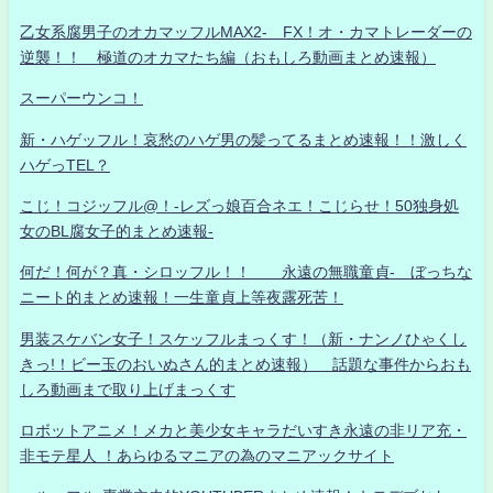
乙女系腐男子のオカマッフルMAX2- FX！オ・カマトレーダーの
逆襲！！ 極道のオカマたち編（おもしろ動画まとめ速報）
スーパーウンコ！
新・ハゲッフル！哀愁のハゲ男の髪ってるまとめ速報！！激しく
ハゲっTEL？
こじ！コジッフル@！-レズっ娘百合ネエ！こじらせ！50独身処
女のBL腐女子的まとめ速報-
何だ！何が？真・シロッフル！！ 永遠の無職童貞- ぼっちな
ニート的まとめ速報！一生童貞上等夜露死苦！
男装スケバン女子！スケッフルまっくす！（新・ナンノひゃくし
きっ!！ビー玉のおいぬさん的まとめ速報） 話題な事件からおも
しろ動画まで取り上げまっくす
ロボットアニメ！メカと美少女キャラだいすき永遠の非リア充・
非モテ星人 ！あらゆるマニアの為のマニアックサイト