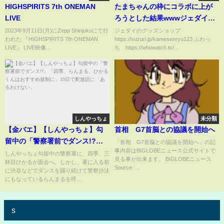
HIGHSPIRITS 7th ONEMAN
たまちゃんの枠にコラボに上が
LIVE
ろうとした結果wwwジェダイ枠
にも来ました！
2023年9月11日(月)にZepp Shinjukuにて行
ジェダイのグッズショップ
われた 『HIGHSPIRITS 7th ONEMAN
https://suzuri.jp/kamesenryu123 ふわっ
LIVE』 LIVE映像...
ち https://whowatch.tv/...
しんやっちょ
未分類
【金バエ】【しんやっちょ】勾
首相 G7首脳との協議を開始へ
留中の「警察署前でダンス!?」
「首相 G7首脳との協議を開始へ」の記
事内容はBIGLOBEニュース公式サイトで
「四季、らんまる、ひかるくん
しんやっちょ勾留中の警察署に、四季、三
見る事が出来ます。 BIGLOBEニュース
杯目ひかるが面会へ。しかし、署に入る前
はおすすめ規制に」10日で釈放
Source: ...
に渋谷などでダンスを踊り続けて警察沙汰
説に「あるわけない」
にもなっているらんまるを呼...
s