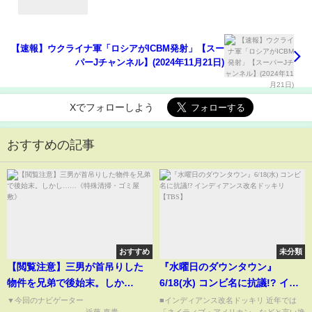
【速報】ウクライナ軍「ロシアがICBM発射」【スー
パーJチャンネル】(2024年11月21日)
Xでフォローしよう
おすすめの記事
おすすめ
未分類
【閲覧注意】三男が首吊りした
『水曜日のダウンタウン』
物件を兄弟で後始末。しか
6/18(水) コンビ名に抗議!? イン
し……《特殊清掃・ゴミ屋敷》
ディアンス改名ドッキリ
▼今回のナビゲーター
■インディアンス改名ドッキリ 近年では
—————————— 近藤 嘉貴
「ネイティブ・アメリカン」などと言い換