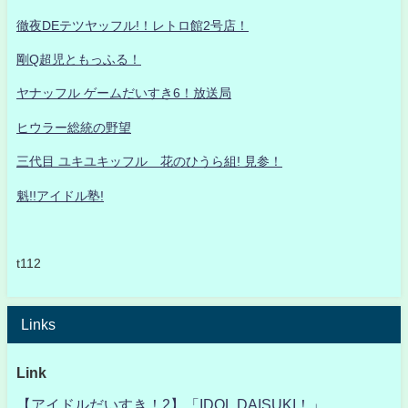
徹夜DEテツヤッフル!！レトロ館2号店！
剛Q超児ともっふる！
ヤナッフル ゲームだいすき6！放送局
ヒウラー総統の野望
三代目 ユキユキッフル 花のひうら組! 見参！
魁!!アイドル塾!
t112
Links
Link
【アイドルだいすき！2】「IDOL DAISUKI！」