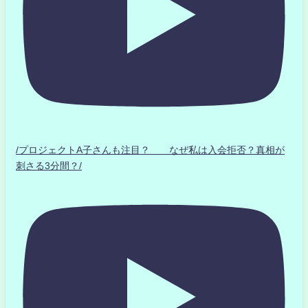
/プロジェクトA子さんも注目？ なぜ私は入会拒否？真相が
刺さる3分間？/