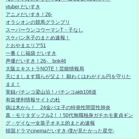
vtuber だいすき
アニメだいすき！26-
オラシオンの競馬グランプリ
スーパーウンコウーマンT・子なし
スケバン氷子のまとめ速報！
とおやまエリア51
一番くじ福袋 だいすき
声優だいすき！26- bnk46
大阪エキストラNOTE！芸能情報局
天にまします我らが父よ！ 願わくはわがドル円を守りた
まえ！
実録パチンコ梁山泊！パチンコakb108道
有益便利情報サイトの杜
病は木から！ 24金バエ子の特発性間質性肺炎
真・モリタダッフル2！！50代無職独身ガチホモ童貞ギン
グ・ゲイなー女装子オネエ的まとめ速報
韓国ドラマcinemaだいすき-僕が見たかった星空-