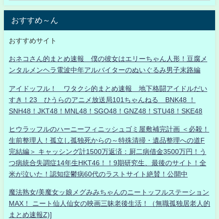
おすすめ～ん
おすすめサイト
おネコさん的まとめ速報 僕の彼女はエリーちゃん人形！豆腐メ
ンタルメンヘラ電波中年アルバイターのぬいぐるみ男子末路編
アイドッフル！ ワタクシ的まとめ速報 地下格闘アイドルだい
すき！23 ひうらのアニメ放送局101ちゃんねる BNK48 ！
SNH48！JKT48！MNL48！SGO48！GNZ48！STU48！SKE48
ヒウラッフルのハーニーフィニッシュゴミ屋敷補完計画 ＜必殺！
生前整理人！孤立し孤独死からの～特殊清掃・遺品整理への道F
完結編＞ キャッシング計1500万返済：厨二病借金3500万円！う
つ病統合失調症14年生HKT46！！9期研究生、最後のサイト！全
米が泣いた！認知症鬱病60代のラストサイト絶賛！公開中
魔法熟女/美魔女ッ娘メグみみちゃんのニートッフルステーション
MAX！ ニート仙人仙女の映画三昧老後生活！（無職孤独居老人的
まとめ速報Z)]