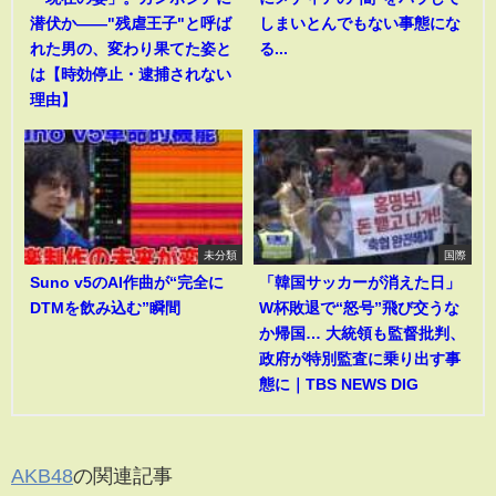
潜伏か――"残虐王子"と呼ば
しまいとんでもない事態にな
れた男の、変わり果てた姿と
る...
は【時効停止・逮捕されない
理由】
未分類
国際
Suno v5のAI作曲が“完全に
「韓国サッカーが消えた日」
DTMを飲み込む”瞬間
W杯敗退で“怒号”飛び交うな
か帰国… 大統領も監督批判、
政府が特別監査に乗り出す事
態に｜TBS NEWS DIG
AKB48
の関連記事