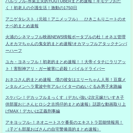
ハルッフル-専業主夫的YOUTUBERまとめ速報！キモデブおた
く！初老人の介護生活！激動の1750日
アニゲタレスト（元祖！アニメッフル） ひきこもりニートのオ
ナベ的まとめ速報
火浦のシネマッフル映画NEWS情報ポータブルの杜！オネエ管理
人オカマちゃんの鬼女的まとめ速報!オカマッフルアタックナンバ
ーハーフ
ユカ・ヨネッフル！初老的まとめ速報！！大帝イタチにラリアッ
ト！害獣神アリ・ガー被害に必殺！パイルドライバー
おネコさん的まとめ速報 僕の彼女はエリーちゃん人形！豆腐メ
ンタルメンヘラ電波中年アルバイターのぬいぐるみ男子末路編
スケバン！デカッフルまっくす（デカい強い2次元嫁だいすき子
供部屋おじさんヒロシ之古惑仔的まとめ速報）話題な動画取り上
げMAX！デカいは正義刑事編
アキヨッフル-！ネオニートスケ番長のエキストラ芸能情報局！
（子ども部屋おばさんの自宅警備員的まとめ速報）