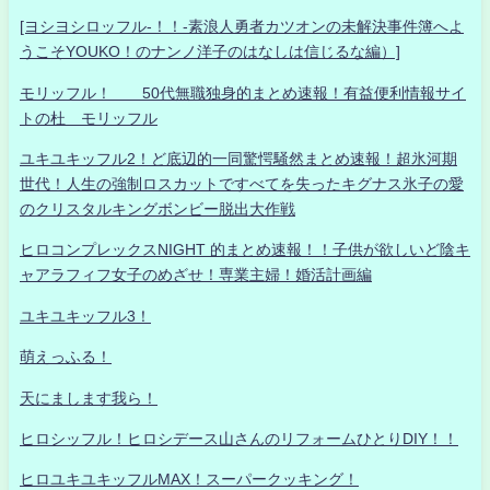
[ヨシヨシロッフル-！！-素浪人勇者カツオンの未解決事件簿へよ
うこそYOUKO！のナンノ洋子のはなしは信じるな編）]
モリッフル！ 50代無職独身的まとめ速報！有益便利情報サイ
トの杜 モリッフル
ユキユキッフル2！ど底辺的一同驚愕騒然まとめ速報！超氷河期
世代！人生の強制ロスカットですべてを失ったキグナス氷子の愛
のクリスタルキングボンビー脱出大作戦
ヒロコンプレックスNIGHT 的まとめ速報！！子供が欲しいど陰キ
ャアラフィフ女子のめざせ！専業主婦！婚活計画編
ユキユキッフル3！
萌えっふる！
天にまします我ら！
ヒロシッフル！ヒロシデース山さんのリフォームひとりDIY！！
ヒロユキユキッフルMAX！スーパークッキング！