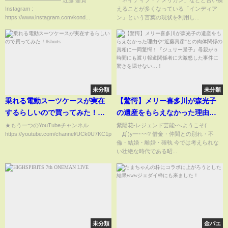
【TBS】
Instagram :
えることが多くなっている「インディア
https://www.instagram.com/kond...
ン」という言葉の現状を利用し...
未分類
未分類
乗れる電動スーツケースが実在
【驚愕】メリー喜多川が森光子
するらしいので買ってみた！
の遺産をもらえなかった理由
#shorts
や"近藤真彦"との肉体関係の真
★もう一つのYouTubeチャンネル
紫陽花-レジェンド芸能-へようこそ(
https://youtube.com/channel/UCk0U7KC1pkIRjq5QoC4G2R...
´Д`)y━･~~? 借金・仲間との別れ・不
相に一同驚愕！『ジュリー景
倫・結婚・離婚・確執 今では考えられな
子』母親が５時間にも渡り報道
い壮絶な時代である昭...
関係者に大激怒した事件に驚き
を隠せない…！
未分類
金バエ