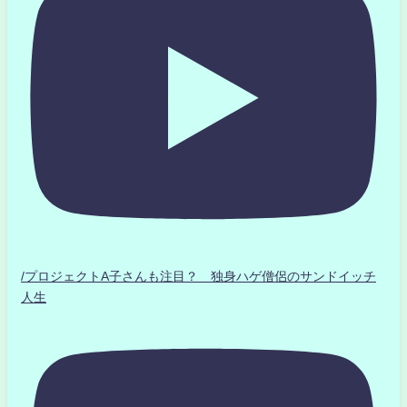
/プロジェクトA子さんも注目？ 独身ハゲ僧侶のサンドイッチ
人生