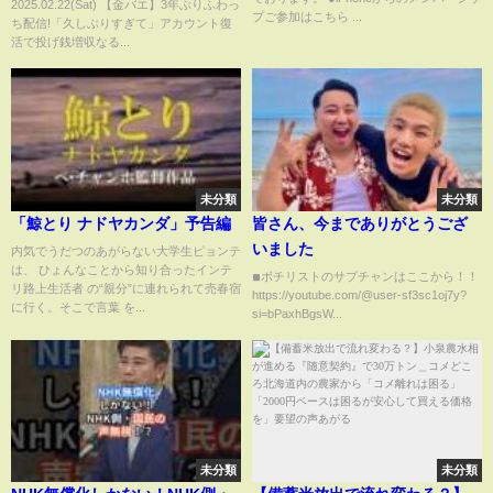
2025.02.22(Sat) 【金バエ】3年ぶりふわっ
22日
プご参加はこちら ...
ち配信!「久しぶりすぎて」アカウント復
活で投げ銭増収なる...
未分類
未分類
「鯨とり ナドヤカンダ」予告編
皆さん、今までありがとうござ
いました
内気でうだつのあがらない大学生ピョンテ
は、 ひょんなことから知り合ったインテ
◾︎ボチリストのサブチャンはここから！！
リ路上生活者 の“親分”に連れられて売春宿
https://youtube.com/@user-sf3sc1oj7y?
に行く。そこで言葉 を...
si=bPaxhBgsW...
未分類
未分類