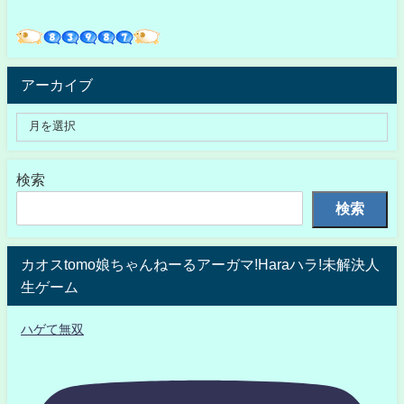
アーカイブ
検索
検索
カオスtomo娘ちゃんねーるアーガマ!Haraハラ!未解決人
生ゲーム
ハゲて無双