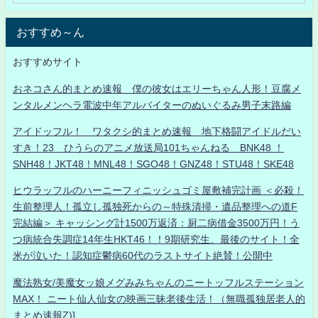
おすすめ～ん
おすすめサイト
おネコさん的まとめ速報 僕の彼女はエリーちゃん人形！豆腐メ
ンタルメンヘラ電波中年アルバイターのぬいぐるみ男子末路編
アイドッフル！ ワタクシ的まとめ速報 地下格闘アイドルだい
すき！23 ひうらのアニメ放送局101ちゃんねる BNK48 ！
SNH48！JKT48！MNL48！SGO48！GNZ48！STU48！SKE48
ヒウラッフルのハーニーフィニッシュゴミ屋敷補完計画 ＜必殺！
生前整理人！孤立し孤独死からの～特殊清掃・遺品整理への道F
完結編＞ キャッシング計1500万返済：厨二病借金3500万円！う
つ病統合失調症14年生HKT46！！9期研究生、最後のサイト！全
米が泣いた！認知症鬱病60代のラストサイト絶賛！公開中
魔法熟女/美魔女ッ娘メグみみちゃんのニートッフルステーション
MAX！ ニート仙人仙女の映画三昧老後生活！（無職孤独居老人的
まとめ速報Z)]