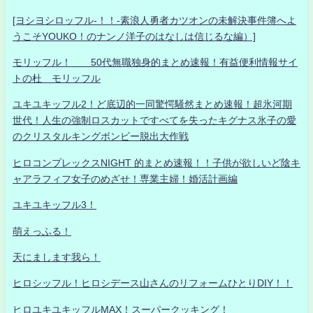
[ヨシヨシロッフル-！！-素浪人勇者カツオンの未解決事件簿へよ
うこそYOUKO！のナンノ洋子のはなしは信じるな編）]
モリッフル！ 50代無職独身的まとめ速報！有益便利情報サイ
トの杜 モリッフル
ユキユキッフル2！ど底辺的一同驚愕騒然まとめ速報！超氷河期
世代！人生の強制ロスカットですべてを失ったキグナス氷子の愛
のクリスタルキングボンビー脱出大作戦
ヒロコンプレックスNIGHT 的まとめ速報！！子供が欲しいど陰キ
ャアラフィフ女子のめざせ！専業主婦！婚活計画編
ユキユキッフル3！
萌えっふる！
天にまします我ら！
ヒロシッフル！ヒロシデース山さんのリフォームひとりDIY！！
ヒロユキユキッフルMAX！スーパークッキング！