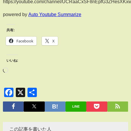
https://youtube.com/channel/UCRaaCxSF8nEpfG3ZHesXKx
powered by
Auto Youtube Summarize
共有:
Facebook
X
いいね:
Facebook
X
共
有
LINE
この記事を書いた人