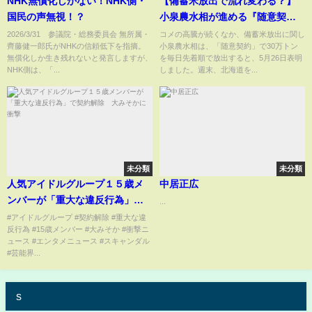
NHK無償化しかない！NHK側・
【備蓄米放出で流れ変わる？】
国民の声無視！？
小泉農水相が進める『随意契
約』で30万トン＿コメどころ北
2026/3/31 参議院・総務委員会 無所属・
コメの高騰が続くなか、備蓄米放出に関し
齊藤健一郎氏がNHKの信頼低下を指摘。
小泉農水相は、「随意契約」で30万トン
海道内の農家から「コメ離れは
無償化しか生き残れないと発言しますが、
を毎日先着順で放出すると、5月26日表明
困る」「2000円ベースは困るが
NHK側は、「...
しました。週末、北海道を...
安心して買える価格を」要望の
声あがる
未分類
未分類
人気アイドルグループ１５歳メ
中居正広
ンバーが「重大な違反行為」で
...
契約解除 大みそかに衝撃
#アイドルグループ #契約解除 #重大な違
反行為 #15歳メンバー #大みそか #衝撃ニ
ュース #エンタメニュース #スキャンダル
#芸能界...
s