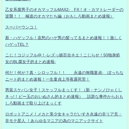
乙女系腐男子のオカマッフルMAX2- FX！オ・カマトレーダーの
逆襲！！ 極道のオカマたち編（おもしろ動画まとめ速報）
スーパーウンコ！
新・ハゲッフル！哀愁のハゲ男の髪ってるまとめ速報！！激しく
ハゲっTEL？
こじ！コジッフル@！-レズっ娘百合ネエ！こじらせ！50独身処
女のBL腐女子的まとめ速報-
何だ！何が？真・シロッフル！！ 永遠の無職童貞- ぼっちな
ニート的まとめ速報！一生童貞上等夜露死苦！
男装スケバン女子！スケッフルまっくす！（新・ナンノひゃくし
きっ!！ビー玉のおいぬさん的まとめ速報） 話題な事件からおも
しろ動画まで取り上げまっくす
ロボットアニメ！メカと美少女キャラだいすき永遠の非リア充・
非モテ星人 ！あらゆるマニアの為のマニアックサイト