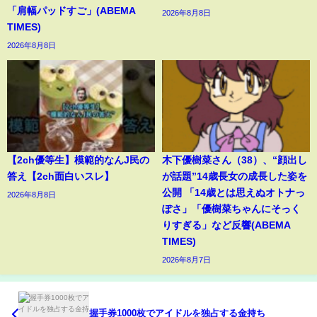
「肩幅パッドすご」(ABEMA
2026年8月8日
TIMES)
2026年8月8日
【2ch優等生】模範的なんJ民の
木下優樹菜さん（38）、“顔出し
答え【2ch面白いスレ】
が話題”14歳長女の成長した姿を
公開 「14歳とは思えぬオトナっ
2026年8月8日
ぽさ」「優樹菜ちゃんにそっく
りすぎる」など反響(ABEMA
TIMES)
2026年8月7日
握手券1000枚でアイドルを独占する金持ち