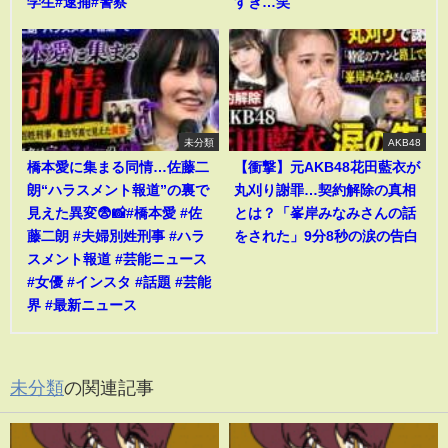
学生#逮捕#警察
すぎ…笑
未分類
AKB48
橋本愛に集まる同情…佐藤二
【衝撃】元AKB48花田藍衣が
朗“ハラスメント報道”の裏で
丸刈り謝罪…契約解除の真相
見えた異変😨📸#橋本愛 #佐
とは？「峯岸みなみさんの話
藤二朗 #夫婦別姓刑事 #ハラ
をされた」9分8秒の涙の告白
スメント報道 #芸能ニュース
#女優 #インスタ #話題 #芸能
界 #最新ニュース
未分類
の関連記事