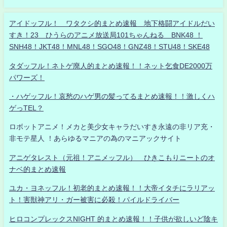
アイドッフル！ ワタクシ的まとめ速報 地下格闘アイドルだい
すき！23 ひうらのアニメ放送局101ちゃんねる BNK48 ！
SNH48！JKT48！MNL48！SGO48！GNZ48！STU48！SKE48
タダッフル！ネトゲ廃人的まとめ速報！！ネット乞食DE2000万
パワーズ！
・ハゲッフル！哀愁のハゲ男の髪ってるまとめ速報！！激しくハ
ゲっTEL？
ロボットアニメ！メカと美少女キャラだいすき永遠の非リア充・
非モテ星人 ！あらゆるマニアの為のマニアックサイト
アニゲタレスト（元祖！アニメッフル） ひきこもりニートのオ
ナベ的まとめ速報
ユカ・ヨネッフル！初老的まとめ速報！！大帝イタチにラリアッ
ト！害獣神アリ・ガー被害に必殺！パイルドライバー
ヒロコンプレックスNIGHT 的まとめ速報！！子供が欲しいど陰キ