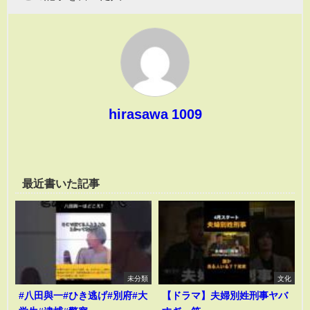
hirasawa 1009
最近書いた記事
未分類
文化
#八田與一#ひき逃げ#別府#大
【ドラマ】夫婦別姓刑事ヤバ