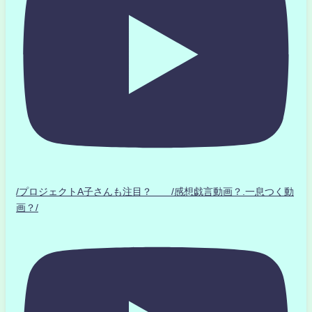
/プロジェクトA子さんも注目？ /感想戯言動画？.一息つく動
画？/