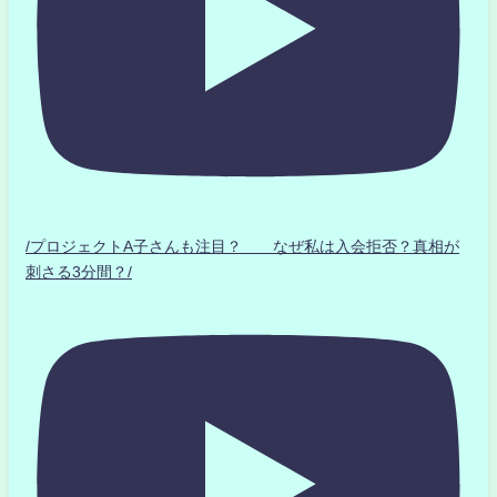
/プロジェクトA子さんも注目？ なぜ私は入会拒否？真相が
刺さる3分間？/