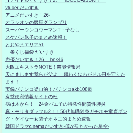
【アイドルだいすき！2】「IDOL DAISUKI！」
vtuber だいすき
アニメだいすき！26-
オラシオンの競馬グランプリ
スーパーウンコウーマンT・子なし
スケバン氷子のまとめ速報！
とおやまエリア51
一番くじ福袋 だいすき
声優だいすき！26- bnk46
大阪エキストラNOTE！芸能情報局
天にまします我らが父よ！ 願わくはわがドル円を守りた
まえ！
実録パチンコ梁山泊！パチンコakb108道
有益便利情報サイトの杜
病は木から！ 24金バエ子の特発性間質性肺炎
真・モリタダッフル2！！50代無職独身ガチホモ童貞ギン
グ・ゲイなー女装子オネエ的まとめ速報
韓国ドラマcinemaだいすき-僕が見たかった星空-