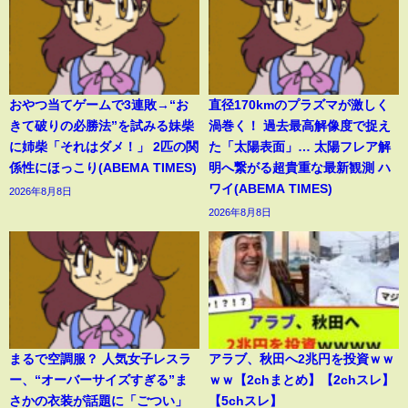
おやつ当てゲームで3連敗→“お
直径170kmのプラズマが激しく
きて破りの必勝法”を試みる妹柴
渦巻く！ 過去最高解像度で捉え
に姉柴「それはダメ！」 2匹の関
た「太陽表面」… 太陽フレア解
係性にほっこり(ABEMA TIMES)
明へ繋がる超貴重な最新観測 ハ
ワイ(ABEMA TIMES)
2026年8月8日
2026年8月8日
まるで空調服？ 人気女子レスラ
アラブ、秋田へ2兆円を投資ｗｗ
ー、“オーバーサイズすぎる”ま
ｗｗ【2chまとめ】【2chスレ】
さかの衣装が話題に「ごつい」
【5chスレ】