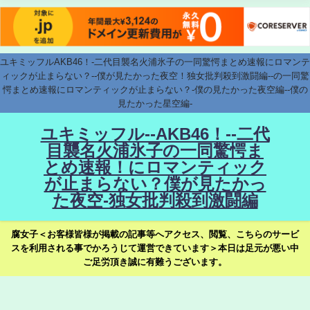
ユキミッフルAKB46！-二代目襲名火浦氷子の一同驚愕まとめ速報にロマンテ
ィックが止まらない？--僕が見たかった夜空！独女批判殺到激闘編--の一同驚
愕まとめ速報にロマンティックが止まらない？-僕の見たかった夜空編--僕の
見たかった星空編-
ユキミッフル--AKB46！--二代
目襲名火浦氷子の一同驚愕ま
とめ速報！にロマンティック
が止まらない？僕が見たかっ
た夜空-独女批判殺到激闘編
腐女子＜お客様皆様が掲載の記事等へアクセス、閲覧、こちらのサービ
スを利用される事でかろうじて運営できています＞本日は足元が悪い中
ご足労頂き誠に有難うございます。