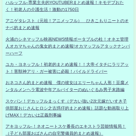
ハルッフル-専業主夫的YOUTUBERまとめ速報！キモデブおた
く！初老人の介護生活！激動の1750日
アニゲタレスト（元祖！アニメッフル） ひきこもりニートのオ
ナベ的まとめ速報
火浦のシネマッフル映画NEWS情報ポータブルの杜！オネエ管理
人オカマちゃんの鬼女的まとめ速報!オカマッフルアタックナンバ
ーハーフ
ユカ・ヨネッフル！初老的まとめ速報！！大帝イタチにラリアッ
ト！害獣神アリ・ガー被害に必殺！パイルドライバー
おネコさん的まとめ速報 僕の彼女はエリーちゃん人形！豆腐メ
ンタルメンヘラ電波中年アルバイターのぬいぐるみ男子末路編
スケバン！デカッフルまっくす（デカい強い2次元嫁だいすき子
供部屋おじさんヒロシ之古惑仔的まとめ速報）話題な動画取り上
げMAX！デカいは正義刑事編
アキヨッフル-！ネオニートスケ番長のエキストラ芸能情報局！
（子ども部屋おばさんの自宅警備員的まとめ速報）