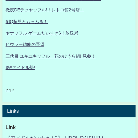
徹夜DEテツヤッフル!！レトロ館2号店！
剛Q超児ともっふる！
ヤナッフル ゲームだいすき6！放送局
ヒウラー総統の野望
三代目 ユキユキッフル 花のひうら組! 見参！
魁!!アイドル塾!
t112
Links
Link