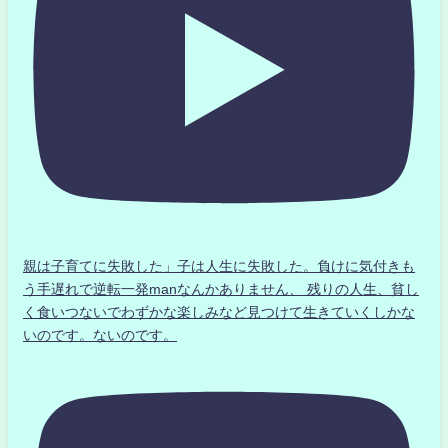
親は子育てに失敗した」子は人生に失敗した。負けに気付きも
う手遅れで逆転一発manなんかありません、 残りの人生、貧し
く食いつないでわずかな楽しみなど見つけて生きていくしかな
いのです。ないのです。