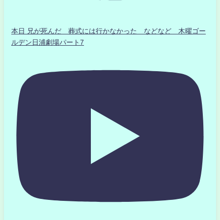
本日 兄が死んだ 葬式には行かなかった などなど 木曜ゴー
ルデン日浦劇場パート7