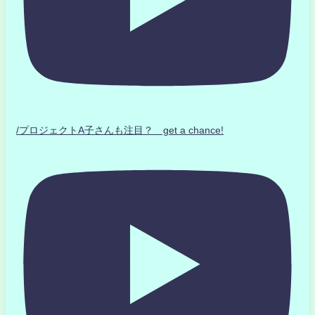
/プロジェクトA子さんも注目？ get a chance!