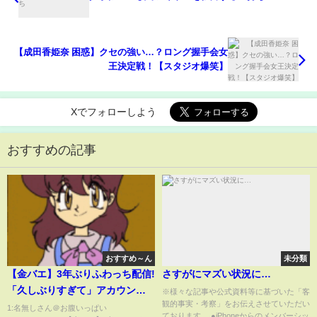
【成田香姫奈 困惑】クセの強い…？ロング握手会女
王決定戦！【スタジオ爆笑】
Xでフォローしよう
おすすめの記事
おすすめ～ん
未分類
【金バエ】3年ぶりふわっち配信!
さすがにマズい状況に…
「久しぶりすぎて」アカウント
※様々な記事や公式資料等に基づいた「客
観的事実・考察」をお伝えさせていただい
復活で投げ銭増収なるか!? 2月
1:名無しさん＠お腹いっぱい
ております。 ●iPhoneからのメンバーシッ