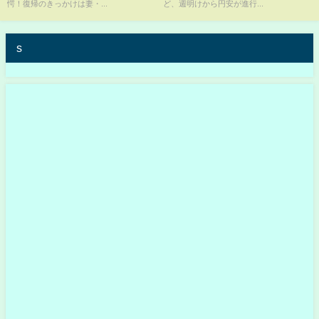
愕！復帰のきっかけは妻・...
ど、週明けから円安が進行...
どん膨れ上がる傾向」(ABEMA
TIMES)
s