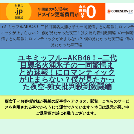
ユキミッフルAKB46！-二代目襲名火浦氷子の一同驚愕まとめ速報にロマンテ
ィックが止まらない？--僕が見たかった夜空！独女批判殺到激闘編--の一同驚
愕まとめ速報にロマンティックが止まらない？-僕の見たかった夜空編--僕の
見たかった星空編-
ユキミッフル--AKB46！--二代
目襲名火浦氷子の一同驚愕ま
とめ速報！にロマンティック
が止まらない？僕が見たかっ
た夜空-独女批判殺到激闘編
腐女子＜お客様皆様が掲載の記事等へアクセス、閲覧、こちらのサービ
スを利用される事でかろうじて運営できています＞本日は足元が悪い中
ご足労頂き誠に有難うございます。