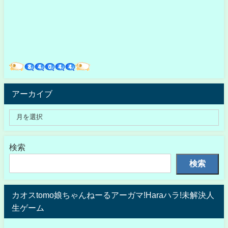
アーカイブ
検索
検索
カオスtomo娘ちゃんねーるアーガマ!Haraハラ!未解決人
生ゲーム