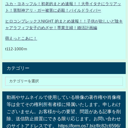
ユカ・ヨネッフル！初老的まとめ速報！！大帝イタチにラリアッ
ト！害獣神アリ・ガー被害に必殺！パイルドライバー
ヒロコンプレックスNIGHT 的まとめ速報！！子供が欲しいど陰キ
ャアラフィフ女子のめざせ！専業主婦！婚活計画編
萌えっとこあに！
t112-1000ｍ
カテゴリー
動画やサムネイルで使用している映像の著作権や肖像権
等は全てその権利所有者様に帰属いたします。申しわけ
ございません。お客様からの要望、問題がある記事を削
除、送信防止措置にできる限り応じます。お問い合わせ
のサイトアドレスです。 https://form.os7.biz/f/c82c6596/