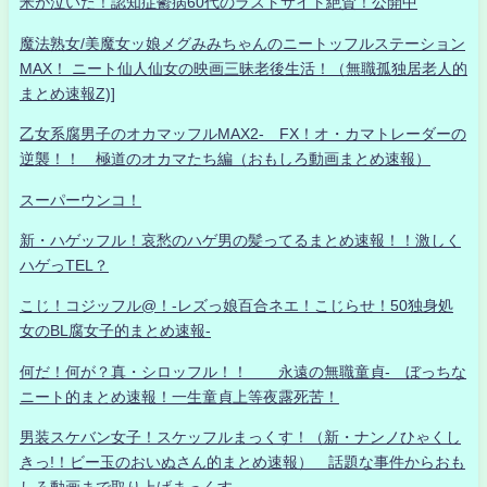
米が泣いた！認知症鬱病60代のラストサイト絶賛！公開中
魔法熟女/美魔女ッ娘メグみみちゃんのニートッフルステーション
MAX！ ニート仙人仙女の映画三昧老後生活！（無職孤独居老人的
まとめ速報Z)]
乙女系腐男子のオカマッフルMAX2- FX！オ・カマトレーダーの
逆襲！！ 極道のオカマたち編（おもしろ動画まとめ速報）
スーパーウンコ！
新・ハゲッフル！哀愁のハゲ男の髪ってるまとめ速報！！激しく
ハゲっTEL？
こじ！コジッフル@！-レズっ娘百合ネエ！こじらせ！50独身処
女のBL腐女子的まとめ速報-
何だ！何が？真・シロッフル！！ 永遠の無職童貞- ぼっちな
ニート的まとめ速報！一生童貞上等夜露死苦！
男装スケバン女子！スケッフルまっくす！（新・ナンノひゃくし
きっ!！ビー玉のおいぬさん的まとめ速報） 話題な事件からおも