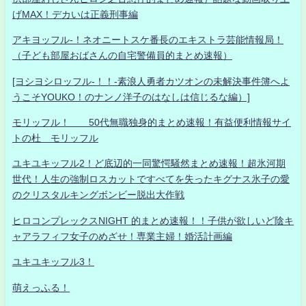
げMAX！デカいは正義刑事編
アキヨッフル-！ネオニートスケ番長のエキストラ芸能情報局！
（子ども部屋おばさんの自宅警備員的まとめ速報）
[ヨシヨシロッフル-！！-素浪人勇者カツオンの未解決事件簿へよ
うこそYOUKO！のナンノ洋子のはなしは信じるな編）]
モリッフル！ 50代無職独身的まとめ速報！有益便利情報サイ
トの杜 モリッフル
ユキユキッフル2！ど底辺的一同驚愕騒然まとめ速報！超氷河期
世代！人生の強制ロスカットですべてを失ったキグナス氷子の愛
のクリスタルキングボンビー脱出大作戦
ヒロコンプレックスNIGHT 的まとめ速報！！子供が欲しいど陰キ
ャアラフィフ女子のめざせ！専業主婦！婚活計画編
ユキユキッフル3！
萌えっふる！