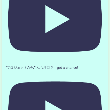
/プロジェクトA子さんも注目？ get a chance!