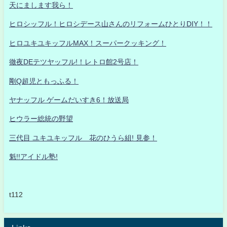
天にまします我ら！
ヒロシッフル！ヒロシデース山さんのリフォームひとりDIY！！
ヒロユキユキッフルMAX！スーパークッキング！
徹夜DEテツヤッフル!！レトロ館2号店！
剛Q超児ともっふる！
ヤナッフル ゲームだいすき6！放送局
ヒウラー総統の野望
三代目 ユキユキッフル 花のひうら組! 見参！
魁!!アイドル塾!
t112