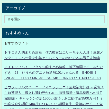
アーカイブ
おすすめ～ん
おすすめサイト
おネコさん的まとめ速報 僕の彼女はエリーちゃん人形！豆腐メ
ンタルメンヘラ電波中年アルバイターのぬいぐるみ男子末路編
アイドッフル！ ワタクシ的まとめ速報 地下格闘アイドルだい
すき！23 ひうらのアニメ放送局101ちゃんねる BNK48 ！
SNH48！JKT48！MNL48！SGO48！GNZ48！STU48！SKE48
ヒウラッフルのハーニーフィニッシュゴミ屋敷補完計画 ＜必殺！
生前整理人！孤立し孤独死からの～特殊清掃・遺品整理への道F
完結編＞ キャッシング計1500万返済：厨二病借金3500万円！う
つ病統合失調症14年生HKT46！！9期研究生、最後のサイト！全