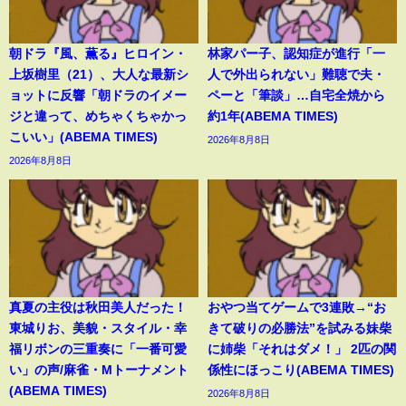
朝ドラ『風、薫る』ヒロイン・
林家パー子、認知症が進行「一
上坂樹里（21）、大人な最新シ
人で外出られない」難聴で夫・
ョットに反響「朝ドラのイメー
ペーと「筆談」…自宅全焼から
ジと違って、めちゃくちゃかっ
約1年(ABEMA TIMES)
こいい」(ABEMA TIMES)
2026年8月8日
2026年8月8日
真夏の主役は秋田美人だった！
おやつ当てゲームで3連敗→“お
東城りお、美貌・スタイル・幸
きて破りの必勝法”を試みる妹柴
福リボンの三重奏に「一番可愛
に姉柴「それはダメ！」 2匹の関
い」の声/麻雀・Mトーナメント
係性にほっこり(ABEMA TIMES)
(ABEMA TIMES)
2026年8月8日