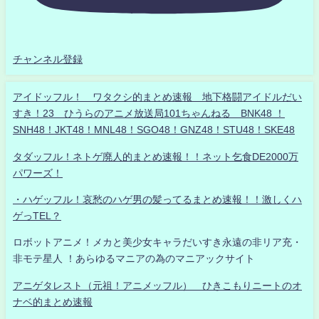
チャンネル登録
アイドッフル！ ワタクシ的まとめ速報 地下格闘アイドルだい
すき！23 ひうらのアニメ放送局101ちゃんねる BNK48 ！
SNH48！JKT48！MNL48！SGO48！GNZ48！STU48！SKE48
タダッフル！ネトゲ廃人的まとめ速報！！ネット乞食DE2000万
パワーズ！
・ハゲッフル！哀愁のハゲ男の髪ってるまとめ速報！！激しくハ
ゲっTEL？
ロボットアニメ！メカと美少女キャラだいすき永遠の非リア充・
非モテ星人 ！あらゆるマニアの為のマニアックサイト
アニゲタレスト（元祖！アニメッフル） ひきこもりニートのオ
ナベ的まとめ速報