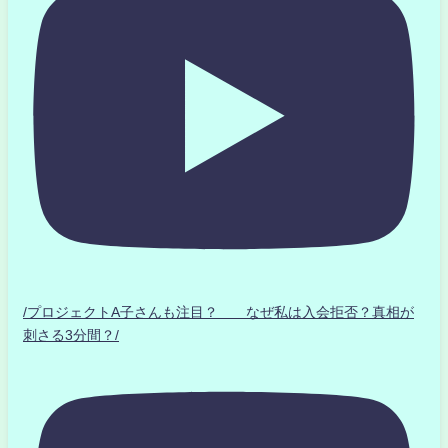
/プロジェクトA子さんも注目？ なぜ私は入会拒否？真相が
刺さる3分間？/