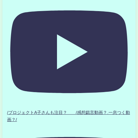
/プロジェクトA子さんも注目？ /感想戯言動画？.一息つく動
画？/