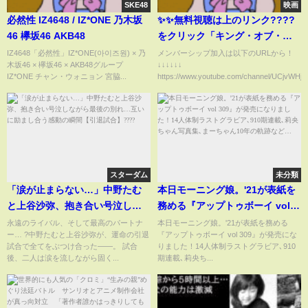
SKE48
映画
必然性 IZ4648 / IZ*ONE 乃木坂
✨✨無料視聴は上のリンク????
46 欅坂46 AKB48
をクリック「キング・オブ・マ
ンハッタン」 #movie
IZ4648「必然性」IZ*ONE(아이즈원) × 乃
メンバーシップ加入は以下のURLから！
木坂46 × 欅坂46 × AKB48グループ
↓↓↓↓↓↓
IZ*ONE チャン・ウォニョン 宮脇...
https://www.youtube.com/channel/UCjvWHjhiY
スターダム
未分類
「涙が止まらない…」中野たむ
本日モーニング娘。'21が表紙を
と上谷沙弥、抱き合い号泣しな
務める『アップトゥボーイ vol
がら最後の別れ…互いに励まし
309』が発売になりました！14人
永遠のライバル、そして最高のパートナ
本日モーニング娘。'21が表紙を務める
ー… ?中野たむと上谷沙弥が、運命の引退
『アップトゥボーイ vol 309』が発売にな
合う感動の瞬間【引退試
体制ラストグラビア､910期連載､
試合で全てをぶつけ合った――。 試合
りました！14人体制ラストグラビア､910
合】????
莉央ちゃん写真集､まーちゃん10
後、二人は涙を流しながら固く...
期連載､莉央ち...
年の軌跡など…