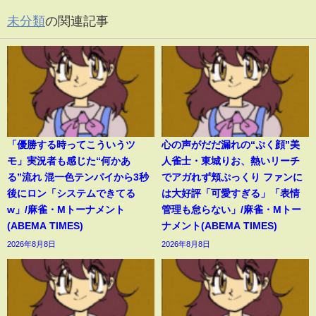
未分類
の関連記事
「優勝する時ってこういうツ
心の声がだだ漏れの“ぷく顔”美
モ」実況者も感じた“何かあ
人雀士・東城りお、熱いリーチ
る”流れ 混一色テンパイから3秒
でアガれず頬ぷっくり ファンに
後にロン「システムできてる
は大好評「可愛すぎる」「表情
w」/麻雀・Mトーナメント
管理も怠らない」/麻雀・Mトー
(ABEMA TIMES)
ナメント(ABEMA TIMES)
2026年8月8日
2026年8月8日