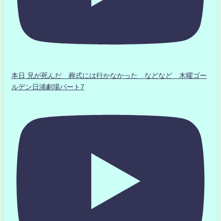
本日 兄が死んだ 葬式には行かなかった などなど 木曜ゴー
ルデン日浦劇場パート7