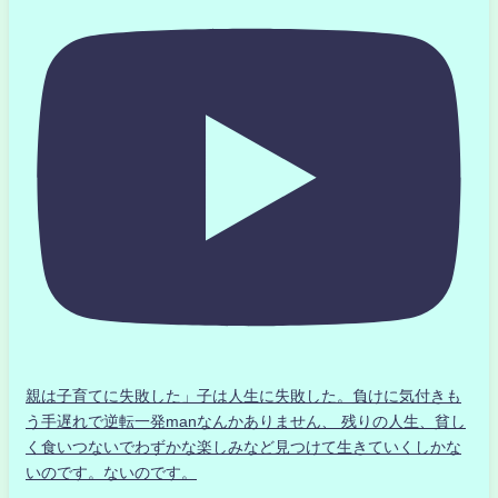
親は子育てに失敗した」子は人生に失敗した。負けに気付きも
う手遅れで逆転一発manなんかありません、 残りの人生、貧し
く食いつないでわずかな楽しみなど見つけて生きていくしかな
いのです。ないのです。