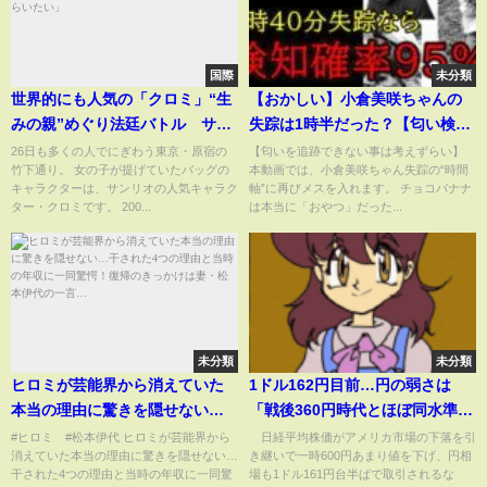
国際
未分類
世界的にも人気の「クロミ」“生
【おかしい】小倉美咲ちゃんの
みの親”めぐり法廷バトル サン
失踪は1時半だった？【匂い検知
リオとアニメ制作会社が真っ向
率95％？】・姉妹分岐・デマ検
26日も多くの人でにぎわう東京・原宿の
【匂いを追跡できない事は考えずらい】
竹下通り。 女の子が提げていたバッグの
本動画では、小倉美咲ちゃん失踪の“時間
対立 「著作者誰かはっきりし
証から導く真相の一点・道志村
キャラクターは、サンリオの人気キャラク
軸”に再びメスを入れます。 チョコバナナ
てもらいたい」
キャンプ場女児失踪事件
ター・クロミです。 200...
は本当に「おやつ」だった...
未分類
未分類
ヒロミが芸能界から消えていた
1ドル162円目前…円の弱さは
本当の理由に驚きを隠せない…
「戦後360円時代とほぼ同水準」
干された4つの理由と当時の年収
約40年ぶりの円安水準にエコノ
#ヒロミ #松本伊代 ヒロミが芸能界から
日経平均株価がアメリカ市場の下落を引
消えていた本当の理由に驚きを隠せない…
き継いで一時600円あまり値を下げ、円相
に一同驚愕！復帰のきっかけは
ミストが警鐘「相当厳しい」
干された4つの理由と当時の年収に一同驚
場も1ドル161円台半ばで取引されるな
妻・松本伊代の一言…
「物価高の影響、累積的にどん