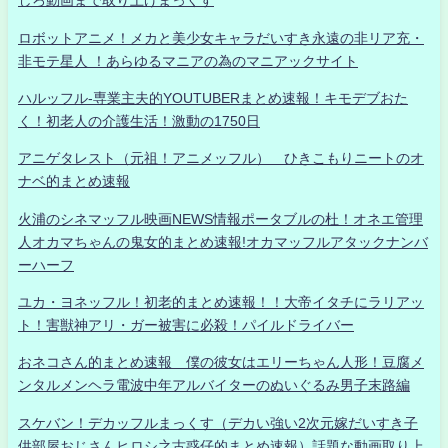
しろ動画まで取り上げまっくす
ロボットアニメ！メカと美少女キャラだいすき永遠の非リア充・
非モテ星人 ！あらゆるマニアの為のマニアックサイト
ハルッフル-専業主夫的YOUTUBERまとめ速報！キモデブおた
く！初老人の介護生活！激動の1750日
アニゲタレスト（元祖！アニメッフル） ひきこもりニートのオ
ナベ的まとめ速報
火浦のシネマッフル映画NEWS情報ポータブルの杜！オネエ管理
人オカマちゃんの鬼女的まとめ速報!オカマッフルアタックナンバ
ーハーフ
ユカ・ヨネッフル！初老的まとめ速報！！大帝イタチにラリアッ
ト！害獣神アリ・ガー被害に必殺！パイルドライバー
おネコさん的まとめ速報 僕の彼女はエリーちゃん人形！豆腐メ
ンタルメンヘラ電波中年アルバイターのぬいぐるみ男子末路編
スケバン！デカッフルまっくす（デカい強い2次元嫁だいすき子
供部屋おじさんヒロシ之古惑仔的まとめ速報）話題な動画取り上