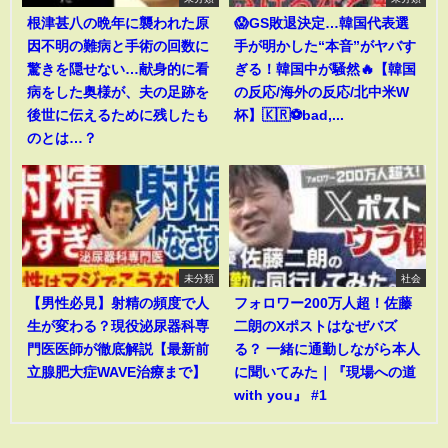
根津甚八の晩年に襲われた原
😱GS敗退決定…韓国代表選
因不明の難病と手術の回数に
手が明かした“本音”がヤバす
驚きを隠せない…献身的に看
ぎる！韓国中が騒然🔥【韓国
病をした奥様が、夫の足跡を
の反応/海外の反応/北中米W
後世に伝えるために残したも
杯】🇰🇷⚽bad,...
のとは…？
未分類
社会
【男性必見】射精の頻度で人
フォロワー200万人超！佐藤
生が変わる？現役泌尿器科専
二朗のXポストはなぜバズ
門医医師が徹底解説【最新前
る？ 一緒に通勤しながら本人
立腺肥大症WAVE治療まで】
に聞いてみた｜『現場への道
with you』 #1