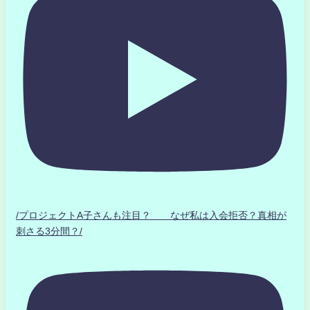
/プロジェクトA子さんも注目？ なぜ私は入会拒否？真相が
刺さる3分間？/