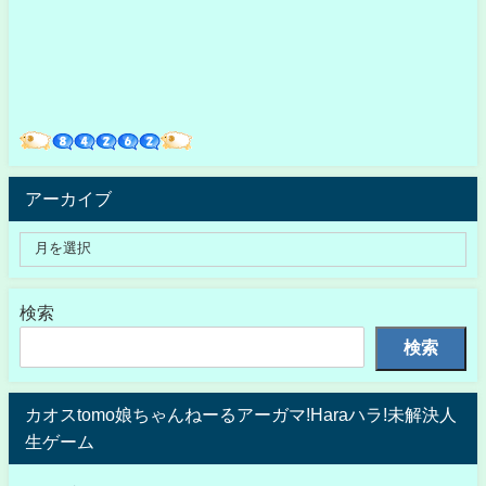
アーカイブ
検索
検索
カオスtomo娘ちゃんねーるアーガマ!Haraハラ!未解決人
生ゲーム