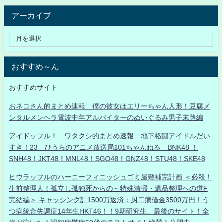
アーカイブ
おすすめ～ん
おすすめサイト
おネコさん的まとめ速報 僕の彼女はエリーちゃん人形！豆腐メ
ンタルメンヘラ電波中年アルバイターのぬいぐるみ男子末路編
アイドッフル！ ワタクシ的まとめ速報 地下格闘アイドルだい
すき！23 ひうらのアニメ放送局101ちゃんねる BNK48 ！
SNH48！JKT48！MNL48！SGO48！GNZ48！STU48！SKE48
ヒウラッフルのハーニーフィニッシュゴミ屋敷補完計画 ＜必殺！
生前整理人！孤立し孤独死からの～特殊清掃・遺品整理への道F
完結編＞ キャッシング計1500万返済：厨二病借金3500万円！う
つ病統合失調症14年生HKT46！！9期研究生、最後のサイト！全