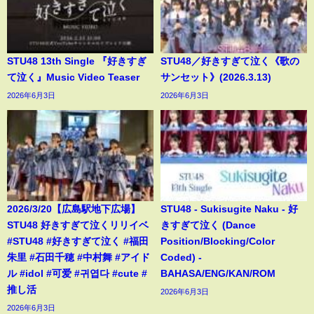
STU48 13th Single 『好きすぎ
STU48／好きすぎて泣く《歌の
て泣く』Music Video Teaser
サンセット》(2026.3.13)
2026年6月3日
2026年6月3日
2026/3/20【広島駅地下広場】
STU48 - Sukisugite Naku - 好
STU48 好きすぎて泣くリリイベ
きすぎて泣く (Dance
#STU48 #好きすぎて泣く #福田
Position/Blocking/Color
朱里 #石田千穂 #中村舞 #アイド
Coded) -
ル #idol #可爱 #귀엽다 #cute #
BAHASA/ENG/KAN/ROM
推し活
2026年6月3日
2026年6月3日