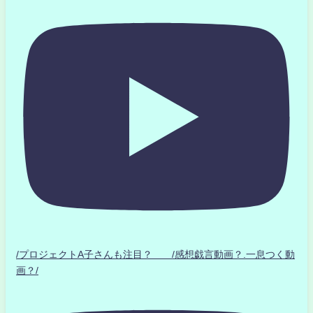
/プロジェクトA子さんも注目？ /感想戯言動画？.一息つく動
画？/