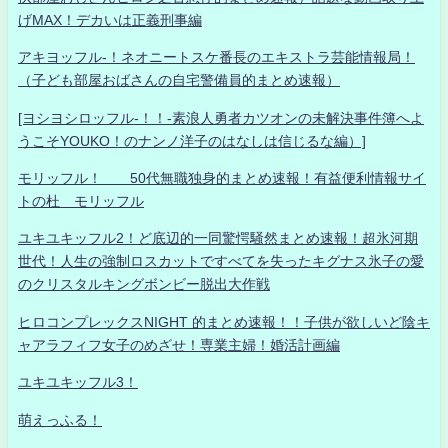
げMAX！デカいは正義刑事編
アキヨッフル-！ネオニートスケ番長のエキストラ芸能情報局！
（子ども部屋おばさんの自宅警備員的まとめ速報）
[ヨシヨシロッフル-！！-素浪人勇者カツオンの未解決事件簿へよ
うこそYOUKO！のナンノ洋子のはなしは信じるな編）]
モリッフル！ 50代無職独身的まとめ速報！有益便利情報サイ
トの杜 モリッフル
ユキユキッフル2！ど底辺的一同驚愕騒然まとめ速報！超氷河期
世代！人生の強制ロスカットですべてを失ったキグナス氷子の愛
のクリスタルキングボンビー脱出大作戦
ヒロコンプレックスNIGHT 的まとめ速報！！子供が欲しいど陰キ
ャアラフィフ女子のめざせ！専業主婦！婚活計画編
ユキユキッフル3！
萌えっふる！