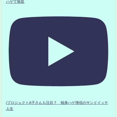
ハゲて無双
/プロジェクトA子さんも注目？ 独身ハゲ僧侶のサンドイッチ
人生