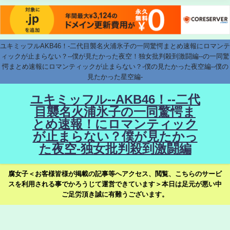
ユキミッフルAKB46！-二代目襲名火浦氷子の一同驚愕まとめ速報にロマンテ
ィックが止まらない？--僕が見たかった夜空！独女批判殺到激闘編--の一同驚
愕まとめ速報にロマンティックが止まらない？-僕の見たかった夜空編--僕の
見たかった星空編-
ユキミッフル--AKB46！--二代
目襲名火浦氷子の一同驚愕ま
とめ速報！にロマンティック
が止まらない？僕が見たかっ
た夜空-独女批判殺到激闘編
腐女子＜お客様皆様が掲載の記事等へアクセス、閲覧、こちらのサービ
スを利用される事でかろうじて運営できています＞本日は足元が悪い中
ご足労頂き誠に有難うございます。