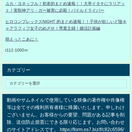
ユカ・ヨネッフル！初老的まとめ速報！！大帝イタチにラリアッ
ト！害獣神アリ・ガー被害に必殺！パイルドライバー
ヒロコンプレックスNIGHT 的まとめ速報！！子供が欲しいど陰キ
ャアラフィフ女子のめざせ！専業主婦！婚活計画編
萌えっとこあに！
t112-1000ｍ
カテゴリー
動画やサムネイルで使用している映像の著作権や肖像権
等は全てその権利所有者様に帰属いたします。申しわけ
ございません。お客様からの要望、問題がある記事を削
除、送信防止措置にできる限り応じます。お問い合わせ
のサイトアドレスです。 https://form.os7.biz/f/c82c6596/