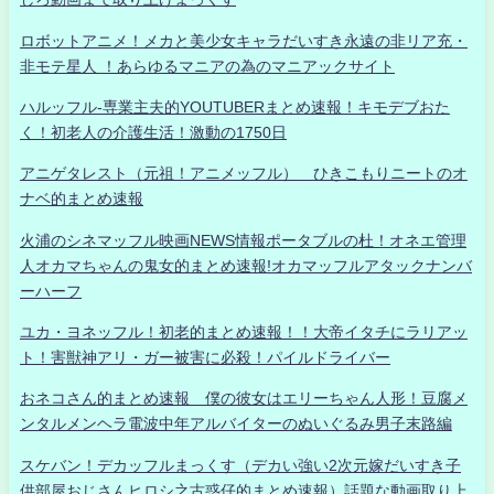
ロボットアニメ！メカと美少女キャラだいすき永遠の非リア充・
非モテ星人 ！あらゆるマニアの為のマニアックサイト
ハルッフル-専業主夫的YOUTUBERまとめ速報！キモデブおた
く！初老人の介護生活！激動の1750日
アニゲタレスト（元祖！アニメッフル） ひきこもりニートのオ
ナベ的まとめ速報
火浦のシネマッフル映画NEWS情報ポータブルの杜！オネエ管理
人オカマちゃんの鬼女的まとめ速報!オカマッフルアタックナンバ
ーハーフ
ユカ・ヨネッフル！初老的まとめ速報！！大帝イタチにラリアッ
ト！害獣神アリ・ガー被害に必殺！パイルドライバー
おネコさん的まとめ速報 僕の彼女はエリーちゃん人形！豆腐メ
ンタルメンヘラ電波中年アルバイターのぬいぐるみ男子末路編
スケバン！デカッフルまっくす（デカい強い2次元嫁だいすき子
供部屋おじさんヒロシ之古惑仔的まとめ速報）話題な動画取り上