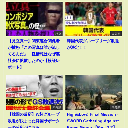
社会
未分類
【見立真一】関東連合関係者
韓国代表グループリーグ敗退
が憤怒「この写真は誰が流し
が決定！！
てるんだ」 怪情報はなぜ裏
社会に拡散したのか【検証レ
ポート】
未分類
未分類
【韓国の反応】W杯グループ
High&Low: Final Mission -
敗退が決まった韓国サポータ
SWORD Gathering Against
ーの反応がこちら
Kuryu Group 【Part. 1/2】