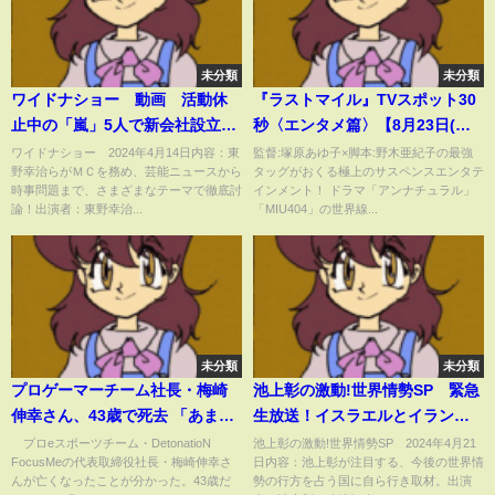
未分類
未分類
ワイドナショー 動画 活動休
『ラストマイル』TVスポット30
止中の「嵐」5人で新会社設立
秒〈エンタメ篇〉【8月23日(金)
4月14日
公開】
ワイドナショー 2024年4月14日内容：東
監督:塚原あゆ子×脚本:野木亜紀子の最強
野幸治らがＭＣを務め、芸能ニュースから
タッグがおくる極上のサスペンスエンタテ
時事問題まで、さまざまなテーマで徹底討
インメント！ ドラマ「アンナチュラル」
論！出演者：東野幸治...
「MIU404」の世界線...
未分類
未分類
プロゲーマーチーム社長・梅崎
池上彰の激動!世界情勢SP 緊急
伸幸さん、43歳で死去 「あまり
生放送！イスラエルとイランの
にも早すぎる訃報」「最初に好
報復合戦の行方 2024年4月21
プロeスポーツチーム・DetonatioN
池上彰の激動!世界情勢SP 2024年4月21
FocusMeの代表取締役社長・梅崎伸幸さ
日内容：池上彰が注目する、今後の世界情
きになったチームでした」など
日
んが亡くなったことが分かった。43歳だ
勢の行方を占う国に自ら行き取材。出演
悲しみの声(ABEMA TIMES)