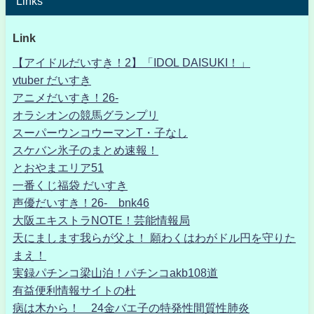
Links
Link
【アイドルだいすき！2】「IDOL DAISUKI！」
vtuber だいすき
アニメだいすき！26-
オラシオンの競馬グランプリ
スーパーウンコウーマンT・子なし
スケバン氷子のまとめ速報！
とおやまエリア51
一番くじ福袋 だいすき
声優だいすき！26- bnk46
大阪エキストラNOTE！芸能情報局
天にまします我らが父よ！ 願わくはわがドル円を守りた
まえ！
実録パチンコ梁山泊！パチンコakb108道
有益便利情報サイトの杜
病は木から！ 24金バエ子の特発性間質性肺炎