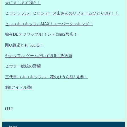
天にまします我ら！
ヒロシッフル！ヒロシデース山さんのリフォームひとりDIY！！
ヒロユキユキッフルMAX！スーパークッキング！
徹夜DEテツヤッフル!！レトロ館2号店！
剛Q超児ともっふる！
ヤナッフル ゲームだいすき6！放送局
ヒウラー総統の野望
三代目 ユキユキッフル 花のひうら組! 見参！
魁!!アイドル塾!
t112