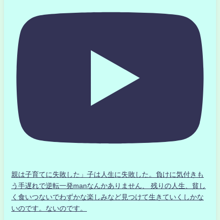
親は子育てに失敗した」子は人生に失敗した。負けに気付きも
う手遅れで逆転一発manなんかありません、 残りの人生、貧し
く食いつないでわずかな楽しみなど見つけて生きていくしかな
いのです。ないのです。