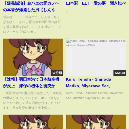
【爆発誠治】金バエの元カノへ
山本彩 ELT 愛の謳 聞き比べ
の本音が爆発した男【しんやっ
...
ちょ】
出演者 ⇒金バエ、しんやっちょ、
ぱるぱる、せいじ 配信者動画許可⇒許可
を得て動画を作成しています 金バエ プ
ロフィール 47歳♂/ 無...
未分類
AKB48
【速報】羽田空港で日本航空機
Kuroi Tenshi - Shinoda
が炎上 海保の機体と衝突か
Mariko, Miyazawa Sae,
乗客・乗員は全員脱出(2024年1
Akimoto Sayaka AKB48
羽田空港のC滑走路に着陸した日本航空
Kuroi Tenshi - Shinoda Mariko, Miyazawa
の機体が炎上しています。ポンプ車など
Sae, Akimoto Sayaka AKB48 All ...
月2日)
63台が出動して消火活動が続けられてい
ます。日本航空の機体と海上保...