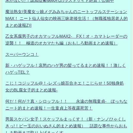
米が泣いた！認知症鬱病60代のラストサイト絶賛！公開中
魔法熟女/美魔女ッ娘メグみみちゃんのニートッフルステーション
MAX！ ニート仙人仙女の映画三昧老後生活！（無職孤独居老人的
まとめ速報Z)]
乙女系腐男子のオカマッフルMAX2- FX！オ・カマトレーダーの
逆襲！！ 極道のオカマたち編（おもしろ動画まとめ速報）
スーパーウンコ！
新・ハゲッフル！哀愁のハゲ男の髪ってるまとめ速報！！激しく
ハゲっTEL？
こじ！コジッフル@！-レズっ娘百合ネエ！こじらせ！50独身処
女のBL腐女子的まとめ速報-
何だ！何が？真・シロッフル！！ 永遠の無職童貞- ぼっちな
ニート的まとめ速報！一生童貞上等夜露死苦！
男装スケバン女子！スケッフルまっくす！（新・ナンノひゃくし
きっ!！ビー玉のおいぬさん的まとめ速報） 話題な事件からおも
しろ動画まで取り上げまっくす