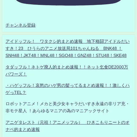
チャンネル登録
アイドッフル！ ワタクシ的まとめ速報 地下格闘アイドルだい
すき！23 ひうらのアニメ放送局101ちゃんねる BNK48 ！
SNH48！JKT48！MNL48！SGO48！GNZ48！STU48！SKE48
タダッフル！ネトゲ廃人的まとめ速報！！ネット乞食DE2000万
パワーズ！
・ハゲッフル！哀愁のハゲ男の髪ってるまとめ速報！！激しくハ
ゲっTEL？
ロボットアニメ！メカと美少女キャラだいすき永遠の非リア充・
非モテ星人 ！あらゆるマニアの為のマニアックサイト
アニゲタレスト（元祖！アニメッフル） ひきこもりニートのオ
ナベ的まとめ速報