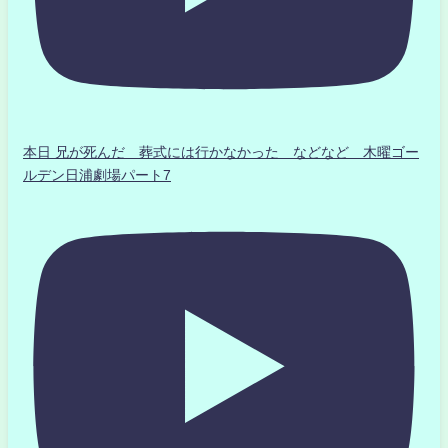
本日 兄が死んだ 葬式には行かなかった などなど 木曜ゴー
ルデン日浦劇場パート7