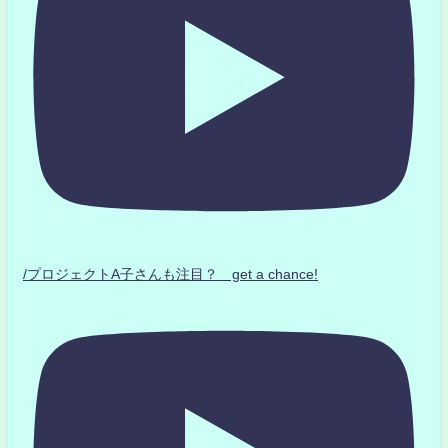
/プロジェクトA子さんも注目？ get a chance!