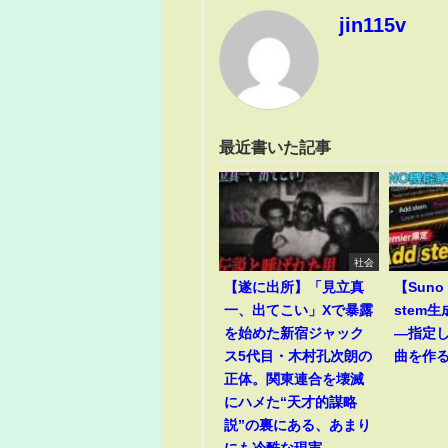
jin115v
最近書いた記事
社会
【遂に出所】「見立真
【Suno 
一、出てこい」Xで暴露
stem
を始めた新宿ジャック
―指定
ス5代目・木村孔次朗の
曲を作
正体。関東連合を壊滅
にハメた“天才的謀略
説”の裏にある、あまり
にも冷酷な現実。