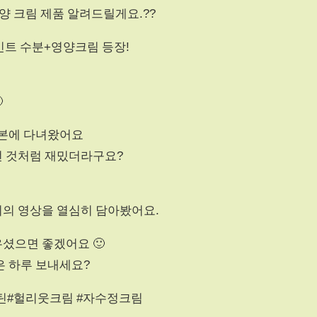
양 크림 제품 알려드릴게요.??
인트 수분+영양크림 등장!

일본에 다녀왔어요
던 것처럼 재밌더라구요?
의 영상을 열심히 담아봤어요.
셨으면 좋겠어요 🙂
은 하루 보내세요?
틴#헐리웃크림 #자수정크림