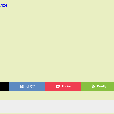
rize
はてブ
Pocket
Feedly