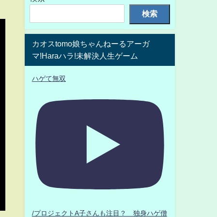
検索
カオスtomo娘ちゃんねーるアーガ
マ!Haraハラ!未解決人生ゲーム
ハゲて無双
/プロジェクトA子さんも注目？ 独身ハゲ僧