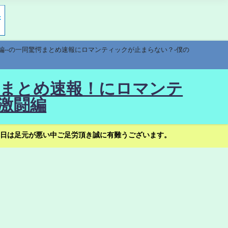
編--の一同驚愕まとめ速報にロマンティックが止まらない？-僕の
驚愕まとめ速報！にロマンテ
激闘編
日は足元が悪い中ご足労頂き誠に有難うございます。