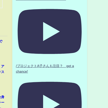
で
/プロジェクトA子さんも注目？ get a
、ア
chance!
ラス
全身
ラー
シ