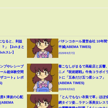
になると、利益
パチンコホール運営会社 10年間
！？」【2chまと
半減(ABEMA TIMES)
5chスレ】
2026年8月7日
ャンプやレシーブ
着こなしがまるで高級店と反響
ボール超体験空間
ニメ『呪術廻戦』牛角コラボイ
ンザコート』レポ
トに「五条だけ五つ星シェフ」
S)
(ABEMA TIMES)
2026年8月6日
度4 津波の心配
「とんでもない衣装で草」ほぼ
(ABEMA
網タイツ姿…ラテン系美女レス
の電撃復帰が話題「えらいセク