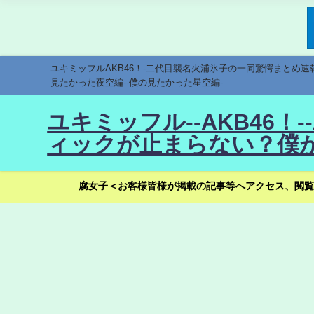
ユキミッフルAKB46！-二代目襲名火浦氷子の一同驚愕まとめ
見たかった夜空編--僕の見たかった星空編-
ユキミッフル--AKB46
ィックが止まらない？僕が
腐女子＜お客様皆様が掲載の記事等へアクセス、閲覧