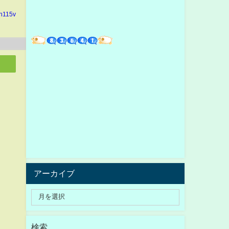
in115v
アーカイブ
検索