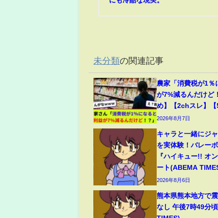
未分類
の関連記事
農家「消費税が1％
が7%減るんだけど
め】【2chスレ】【
2026年8月7日
キャラと一緒にジ
を実体験！バレー
『ハイキュー!! オ
ート(ABEMA TIME
2026年8月6日
熊本県熊本地方で震
なし 午後7時49分頃
TIMES)