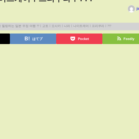
j
はてブ
Pocket
Feedly