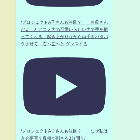
/プロジェクトA子さんも注目？ お母さん
だよ とアニメ声の可愛いらしい声で手を振
ってくれる 起き上がりながら両手をパタパ
タさせて 右へ左へと ダンスする
/プロジェクトA子さんも注目？ なぜ私は
入会拒否？真相が刺さる3分間？/