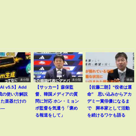
未分類
未分類
映画
AI v5.5】Add
【サッカー】森保監
【佐藤二朗】“役者は運
生成の使い方解説
督、韓国メディアの質
命” 思い込みからアカ
した楽器だけの
問に対応 ホン・ミョン
デミー賞俳優になるま
る―
ボ監督を気遣う「褒め
で 脚本家として活動
る報道をして」
を続けるワケも語る