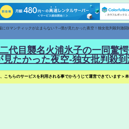
速報にロマンティックが止まらない？--僕が見たかった夜空！独女批判殺到激闘
！--二代目襲名火浦氷子の一同
見たかった夜空-独女批判殺到
、こちらのサービスを利用される事でかろうじて運営できています＞本