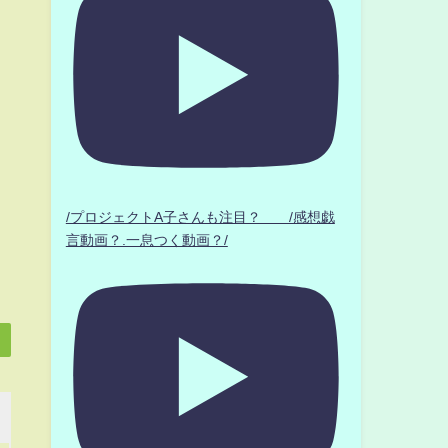
/プロジェクトA子さんも注目？ /感想戯
言動画？.一息つく動画？/