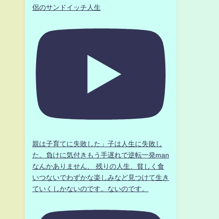
侶のサンドイッチ人生
親は子育てに失敗した」子は人生に失敗し
た。負けに気付きもう手遅れで逆転一発man
なんかありません、 残りの人生、貧しく食
いつないでわずかな楽しみなど見つけて生き
ていくしかないのです。ないのです。