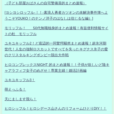
（子ども部屋おばさんの自宅警備員的まとめ速報）
[ヨシヨシロッフル-！！-素浪人勇者カツオンの未解決事件簿へよ
うこそYOUKO！のナンノ洋子のはなしは信じるな編）]
モリッフル！ 50代無職独身的まとめ速報！有益便利情報サイ
トの杜 モリッフル
ユキユキッフル2！ど底辺的一同驚愕騒然まとめ速報！超氷河期
世代！人生の強制ロスカットですべてを失ったキグナス氷子の愛
のクリスタルキングボンビー脱出大作戦
ヒロコンプレックスNIGHT 的まとめ速報！！子供が欲しいど陰キ
ャアラフィフ女子のめざせ！専業主婦！婚活計画編
ユキユキッフル3！
萌えっふる！
天にまします我ら！
ヒロシッフル！ヒロシデース山さんのリフォームひとりDIY！！