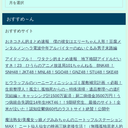
おすすめ～ん
おすすめサイト
おネコさん的まとめ速報 僕の彼女はエリーちゃん人形！豆腐メ
ンタルメンヘラ電波中年アルバイターのぬいぐるみ男子末路編
アイドッフル！ ワタクシ的まとめ速報 地下格闘アイドルだい
すき！23 ひうらのアニメ放送局101ちゃんねる BNK48 ！
SNH48！JKT48！MNL48！SGO48！GNZ48！STU48！SKE48
ヒウラッフルのハーニーフィニッシュゴミ屋敷補完計画 ＜必殺！
生前整理人！孤立し孤独死からの～特殊清掃・遺品整理への道F
完結編＞ キャッシング計1500万返済：厨二病借金3500万円！う
つ病統合失調症14年生HKT46！！9期研究生、最後のサイト！全
米が泣いた！認知症鬱病60代のラストサイト絶賛！公開中
魔法熟女/美魔女ッ娘メグみみちゃんのニートッフルステーション
MAX！ ニート仙人仙女の映画三昧老後生活！（無職孤独居老人的