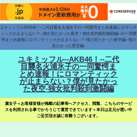
ユキミッフルAKB46！-二代目襲名火浦氷子の一同驚愕まとめ速報にロマンテ
ィックが止まらない？--僕が見たかった夜空！独女批判殺到激闘編--の一同驚
愕まとめ速報にロマンティックが止まらない？-僕の見たかった夜空編--僕の
見たかった星空編-
ユキミッフル--AKB46！--二代
目襲名火浦氷子の一同驚愕ま
とめ速報！にロマンティック
が止まらない？僕が見たかっ
た夜空-独女批判殺到激闘編
腐女子＜お客様皆様が掲載の記事等へアクセス、閲覧、こちらのサービ
スを利用される事でかろうじて運営できています＞本日は足元が悪い中
ご足労頂き誠に有難うございます。