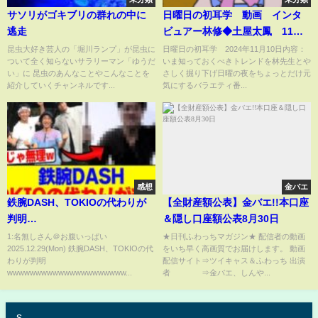
サソリがゴキブリの群れの中に
日曜日の初耳学 動画 インタ
逃走
ビュアー林修◆土屋太鳳 11月
10日
昆虫大好き芸人の「堀川ランプ」が昆虫に
日曜日の初耳学 2024年11月10日内容：
ついて全く知らないサラリーマン「ゆうだ
いま知っておくべきトレンドを林先生とや
い」に 昆虫のあんなことやこんなことを
さしく掘り下げ日曜の夜をちょっとだけ元
紹介していくチャンネルです...
気にするバラエティ番...
感想
金バエ
鉄腕DASH、TOKIOの代わりが
【全財産額公表】金バエ!!本口座
判明
＆隠し口座額公表8月30日
wwwwwwwwwwwwwwwwwwwwwwwwwwwwwwwwwwwwwwww
1:名無しさん＠お腹いっぱい
★日刊ふわっちマガジン★ 配信者の動画
2025.12.29(Mon) 鉄腕DASH、TOKIOの代
をいち早く高画質でお届けします。 動画
まとめ】【2chスレ】【5chス
わりが判明
配信サイト⇒ツイキャス＆ふわっち 出演
レ】
wwwwwwwwwwwwwwwwwwwww...
者 ⇒金バエ、しんや...
s