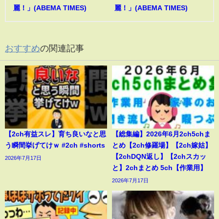
麗！」(ABEMA TIMES)
麗！」(ABEMA TIMES)
おすすめ
の関連記事
【2ch有益スレ】育ち良いなと思
【総集編】2026年6月2ch5chま
う瞬間挙げてけｗ #2ch #shorts
とめ【2ch修羅場】【2ch嫁姑】
【2chDQN返し】【2chスカッ
2026年7月17日
と】2chまとめ 5ch【作業用】
2026年7月17日