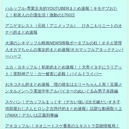
ハルッフル-専業主夫的YOUTUBERまとめ速報！キモデブおた
く！初老人の介護生活！激動の1750日
アニゲタレスト（元祖！アニメッフル） ひきこもりニートのオ
ナベ的まとめ速報
火浦のシネマッフル映画NEWS情報ポータブルの杜！オネエ管理
人オカマちゃんの鬼女的まとめ速報!オカマッフルアタックナンバ
ーハーフ
ユカ・ヨネッフル！初老的まとめ速報！！大帝イタチにラリアッ
ト！害獣神アリ・ガー被害に必殺！パイルドライバー
おネコさん的まとめ速報 僕の彼女はエリーちゃん人形！豆腐メ
ンタルメンヘラ電波中年アルバイターのぬいぐるみ男子末路編
スケバン！デカッフルまっくす（デカい強い2次元嫁だいすき子
供部屋おじさんヒロシ之古惑仔的まとめ速報）話題な動画取り上
げMAX！デカいは正義刑事編
アキヨッフル-！ネオニートスケ番長のエキストラ芸能情報局！