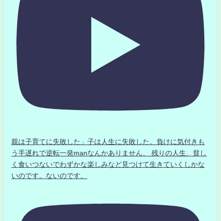
親は子育てに失敗した」子は人生に失敗した。負けに気付きも
う手遅れで逆転一発manなんかありません、 残りの人生、貧し
く食いつないでわずかな楽しみなど見つけて生きていくしかな
いのです。ないのです。