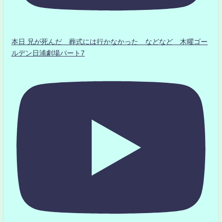
本日 兄が死んだ 葬式には行かなかった などなど 木曜ゴー
ルデン日浦劇場パート7