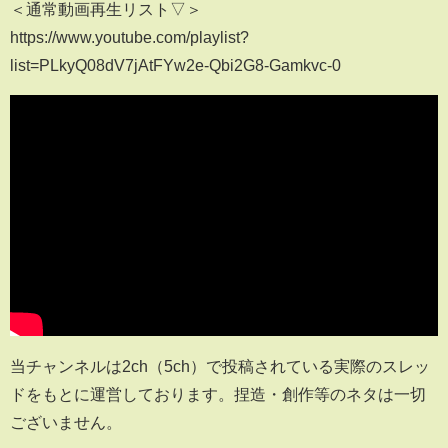
＜通常動画再生リスト▽＞
https://www.youtube.com/playlist?
list=PLkyQ08dV7jAtFYw2e-Qbi2G8-Gamkvc-0
当チャンネルは2ch（5ch）で投稿されている実際のスレッ
ドをもとに運営しております。捏造・創作等のネタは一切
ございません。