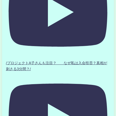
/プロジェクトA子さんも注目？ なぜ私は入会拒否？真相が
刺さる3分間？/