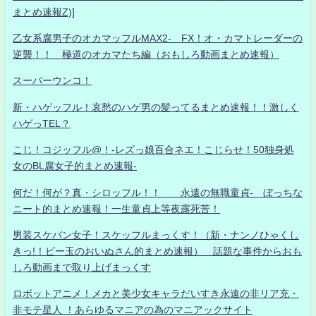
まとめ速報Z)]
乙女系腐男子のオカマッフルMAX2- FX！オ・カマトレーダーの
逆襲！！ 極道のオカマたち編（おもしろ動画まとめ速報）
スーパーウンコ！
新・ハゲッフル！哀愁のハゲ男の髪ってるまとめ速報！！激しく
ハゲっTEL？
こじ！コジッフル@！-レズっ娘百合ネエ！こじらせ！50独身処
女のBL腐女子的まとめ速報-
何だ！何が？真・シロッフル！！ 永遠の無職童貞- ぼっちな
ニート的まとめ速報！一生童貞上等夜露死苦！
男装スケバン女子！スケッフルまっくす！（新・ナンノひゃくし
きっ!！ビー玉のおいぬさん的まとめ速報） 話題な事件からおも
しろ動画まで取り上げまっくす
ロボットアニメ！メカと美少女キャラだいすき永遠の非リア充・
非モテ星人 ！あらゆるマニアの為のマニアックサイト