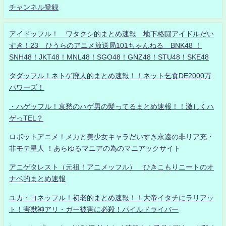
チャンネル登録
アイドッフル！ ワタクシ的まとめ速報 地下格闘アイドルだい
すき！23 ひうらのアニメ放送局101ちゃんねる BNK48 ！
SNH48！JKT48！MNL48！SGO48！GNZ48！STU48！SKE48
タダッフル！ネトゲ廃人的まとめ速報！！ネット乞食DE2000万
パワーズ！
・ハゲッフル！哀愁のハゲ男の髪ってるまとめ速報！！激しくハ
ゲっTEL？
ロボットアニメ！メカと美少女キャラだいすき永遠の非リア充・
非モテ星人 ！あらゆるマニアの為のマニアックサイト
アニゲタレスト（元祖！アニメッフル） ひきこもりニートのオ
ナベ的まとめ速報
ユカ・ヨネッフル！初老的まとめ速報！！大帝イタチにラリアッ
ト！害獣神アリ・ガー被害に必殺！パイルドライバー