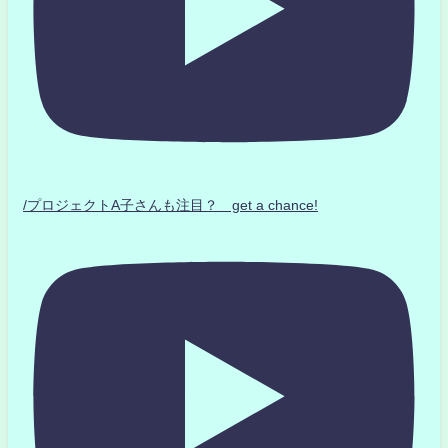
/プロジェクトA子さんも注目？ get a chance!