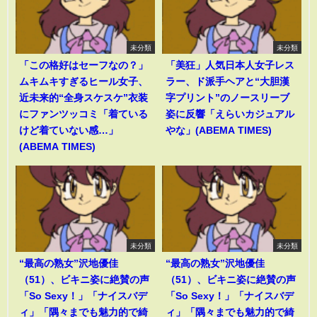
未分類
未分類
「この格好はセーフなの？」
「美狂」人気日本人女子レス
ムキムキすぎるヒール女子、
ラー、ド派手ヘアと“大胆漢
近未来的“全身スケスケ”衣装
字プリント”のノースリーブ
にファンツッコミ「着ている
姿に反響「えらいカジュアル
けど着ていない感…」
やな」(ABEMA TIMES)
(ABEMA TIMES)
未分類
未分類
“最高の熟女”沢地優佳
“最高の熟女”沢地優佳
（51）、ビキニ姿に絶賛の声
（51）、ビキニ姿に絶賛の声
「So Sexy！」「ナイスバデ
「So Sexy！」「ナイスバデ
ィ」「隅々までも魅力的で綺
ィ」「隅々までも魅力的で綺