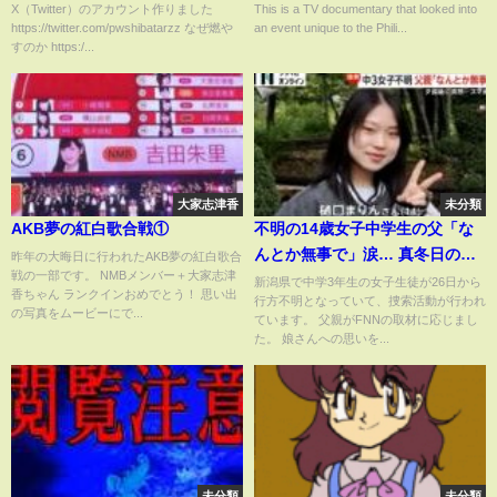
of Voltes V
X（Twitter）のアカウント作りました
This is a TV documentary that looked into
https://twitter.com/pwshibatarzz なぜ燃や
an event unique to the Phili...
すのか https:/...
大家志津香
未分類
AKB夢の紅白歌合戦①
不明の14歳女子中学生の父「な
んとか無事で」涙… 真冬日の夜
昨年の大晦日に行われたAKB夢の紅白歌合
戦の一部です。 NMBメンバー＋大家志津
に病気療養中の自宅からスマホ
新潟県で中学3年生の女子生徒が26日から
香ちゃん ランクインおめでとう！ 思い出
行方不明となっていて、捜索活動が行われ
残し消える 新潟・十日町市
の写真をムービーにで...
ています。 父親がFNNの取材に応じまし
(2026年01月28日)
た。 娘さんへの思いを...
未分類
未分類