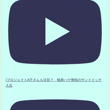
/プロジェクトA子さんも注目？ 独身ハゲ僧侶のサンドイッチ
人生