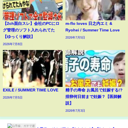
【2ch面白スレ】会社のPCにロ
m-flo loves 日之内エミ &
グ管理のソフト入れられてた
Ryohei / Summer Time Love
【ゆっくり解説】
2026年7月5日
2026年7月8日
EXILE / SUMMER TIME LOVE
精子の寿命 お風呂で妊娠する!?
排卵何日前まで妊娠？【医師解
2026年7月5日
説】
2026年7月3日