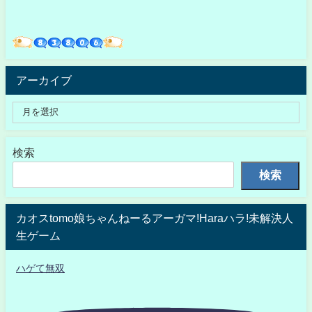
アーカイブ
検索
検索
カオスtomo娘ちゃんねーるアーガマ!Haraハラ!未解決人
生ゲーム
ハゲて無双