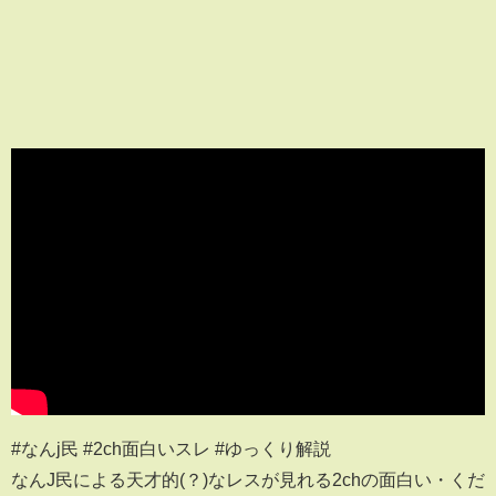
#なんj民 #2ch面白いスレ #ゆっくり解説
なんJ民による天才的(？)なレスが見れる2chの面白い・くだ