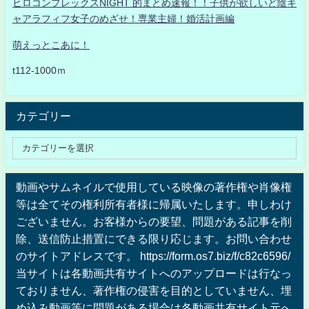
ヒロコンプレックスNIGHT 的まとめ速報！！子供が欲しいど陰キ
ャアラフィフ女子のめざせ！専業主婦！婚活計画編
萌えっとこあに！
t112-1000ｍ
カテゴリー
動画やサムネイルで使用している映像の著作権や肖像権
等は全てその権利所有者様に帰属いたします。申しわけ
ございません。お客様からの要望、問題がある記事を削
除、送信防止措置にできる限り応じます。お問い合わせ
のサイトアドレスです。 https://form.os7.biz/f/c82c6596/
当サイトは各動画共有サイトへのアップロードは行なっ
ておりません、著作権の侵害を目的としていません、埋
め込み動画等に問題がある場合は各動画共有サイト元へ