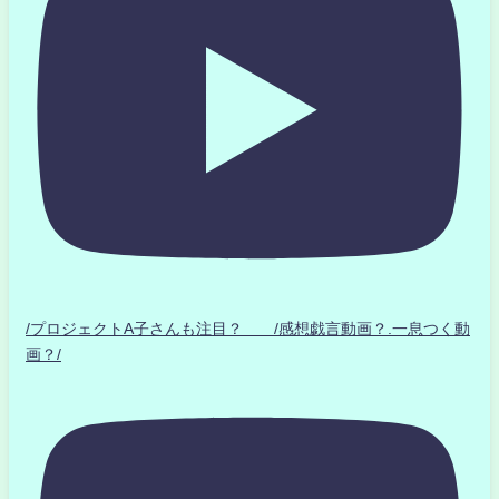
/プロジェクトA子さんも注目？ /感想戯言動画？.一息つく動
画？/