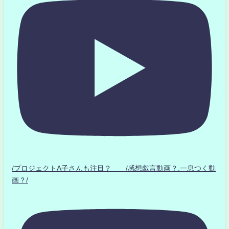
/プロジェクトA子さんも注目？ /感想戯言動画？.一息つく動
画？/