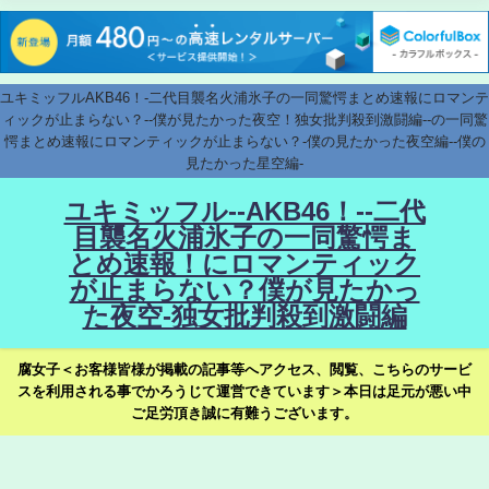
ユキミッフルAKB46！-二代目襲名火浦氷子の一同驚愕まとめ速報にロマンテ
ィックが止まらない？--僕が見たかった夜空！独女批判殺到激闘編--の一同驚
愕まとめ速報にロマンティックが止まらない？-僕の見たかった夜空編--僕の
見たかった星空編-
ユキミッフル--AKB46！--二代
目襲名火浦氷子の一同驚愕ま
とめ速報！にロマンティック
が止まらない？僕が見たかっ
た夜空-独女批判殺到激闘編
腐女子＜お客様皆様が掲載の記事等へアクセス、閲覧、こちらのサービ
スを利用される事でかろうじて運営できています＞本日は足元が悪い中
ご足労頂き誠に有難うございます。