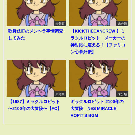
未分類
未分類
歌舞伎町のメンヘラ事情調査
【KICKTHECANCREW 】ミ
してみた
ラクルロピット メーカーの
神対応に震える！【ファミコ
ン心拳外伝】
未分類
未分類
【1987】ミラクルロピット
ミラクルロピット 2100年の
〜2100年の大冒険〜【FC】
大冒険 NES MIRACLE
ROPIT'S BGM