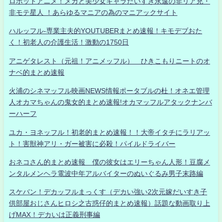
ロボットアニメ！メカと美少女キャラだいすき永遠の非リア充・
非モテ星人 ！あらゆるマニアの為のマニアックサイト
ハルッフル-専業主夫的YOUTUBERまとめ速報！キモデブおた
く！初老人の介護生活！激動の1750日
アニゲタレスト（元祖！アニメッフル） ひきこもりニートのオ
ナベ的まとめ速報
火浦のシネマッフル映画NEWS情報ポータブルの杜！オネエ管理
人オカマちゃんの鬼女的まとめ速報!オカマッフルアタックナンバ
ーハーフ
ユカ・ヨネッフル！初老的まとめ速報！！大帝イタチにラリアッ
ト！害獣神アリ・ガー被害に必殺！パイルドライバー
おネコさん的まとめ速報 僕の彼女はエリーちゃん人形！豆腐メ
ンタルメンヘラ電波中年アルバイターのぬいぐるみ男子末路編
スケバン！デカッフルまっくす（デカい強い2次元嫁だいすき子
供部屋おじさんヒロシ之古惑仔的まとめ速報）話題な動画取り上
げMAX！デカいは正義刑事編