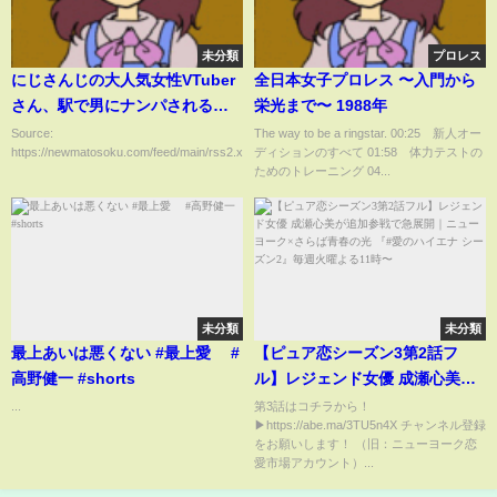
未分類
プロレス
にじさんじの大人気女性VTuber
全日本女子プロレス 〜入門から
さん、駅で男にナンパされる→
栄光まで〜 1988年
結果・・・
Source:
The way to be a ringstar. 00:25 新人オー
https://newmatosoku.com/feed/main/rss2.xml...
ディションのすべて 01:58 体力テストの
ためのトレーニング 04...
未分類
未分類
最上あいは悪くない #最上愛 #
【ピュア恋シーズン3第2話フ
高野健一 #shorts
ル】レジェンド女優 成瀬心美が
追加参戦で急展開｜ニューヨー
...
第3話はコチラから！
▶https://abe.ma/3TU5n4X チャンネル登録
ク×さらば青春の光 『#愛のハイ
をお願いします！ （旧：ニューヨーク恋
エナ シーズン2』毎週火曜よる
愛市場アカウント）...
11時〜