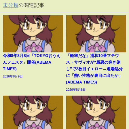
未分類
の関連記事
令和8年8月8日「TOKYOおうえ
「軽率だな」浦和10番マテウ
んフェスタ」開催(ABEMA
ス・サヴィオが“最悪の突き倒
TIMES)
し”で2枚目イエロー→退場処分
に「熱い性格が裏目に出たか」
2026年8月9日
(ABEMA TIMES)
2026年8月8日