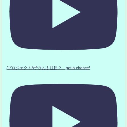
/プロジェクトA子さんも注目？ get a chance!