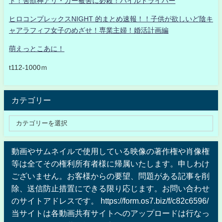
ト！害獣神アリ・ガー被害に必殺！パイルドライバー
ヒロコンプレックスNIGHT 的まとめ速報！！子供が欲しいど陰キ
ャアラフィフ女子のめざせ！専業主婦！婚活計画編
萌えっとこあに！
t112-1000ｍ
カテゴリー
動画やサムネイルで使用している映像の著作権や肖像権
等は全てその権利所有者様に帰属いたします。申しわけ
ございません。お客様からの要望、問題がある記事を削
除、送信防止措置にできる限り応じます。お問い合わせ
のサイトアドレスです。 https://form.os7.biz/f/c82c6596/
当サイトは各動画共有サイトへのアップロードは行なっ