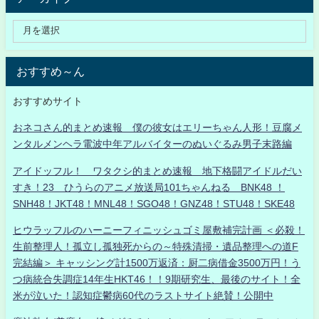
おすすめ～ん
おすすめサイト
おネコさん的まとめ速報 僕の彼女はエリーちゃん人形！豆腐メ
ンタルメンヘラ電波中年アルバイターのぬいぐるみ男子末路編
アイドッフル！ ワタクシ的まとめ速報 地下格闘アイドルだい
すき！23 ひうらのアニメ放送局101ちゃんねる BNK48 ！
SNH48！JKT48！MNL48！SGO48！GNZ48！STU48！SKE48
ヒウラッフルのハーニーフィニッシュゴミ屋敷補完計画 ＜必殺！
生前整理人！孤立し孤独死からの～特殊清掃・遺品整理への道F
完結編＞ キャッシング計1500万返済：厨二病借金3500万円！う
つ病統合失調症14年生HKT46！！9期研究生、最後のサイト！全
米が泣いた！認知症鬱病60代のラストサイト絶賛！公開中