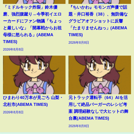
「ミドルキック炸裂」鈴木優
『ちいかわ』モモンガ声優で話
磨、強烈腹蹴り→今季初イエロ
題・井口裕香（38）、無防備な
ーカードにファン物議「ちょっ
グラビアオフショットに反響
と厳しいな」「開幕戦からお祖
「たまりませんねっ」(ABEMA
母様に怒られる」(ABEMA
TIMES)
TIMES)
2026年8月8日
2026年8月8日
ひまわり40万本が見ごろ 山梨・
元トラック運転手（64）AIを活
北杜市(ABEMA TIMES)
用して絶品バーガーのレシピ考
案 調理経験なしで大ヒットの舞
2026年8月8日
台裏(ABEMA TIMES)
2026年8月8日