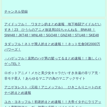
チャンネル登録
アイドッフル！ ワタクシ的まとめ速報 地下格闘アイドルだい
すき！23 ひうらのアニメ放送局101ちゃんねる BNK48 ！
SNH48！JKT48！MNL48！SGO48！GNZ48！STU48！SKE48
タダッフル！ネトゲ廃人的まとめ速報！！ネット乞食DE2000万
パワーズ！
・ハゲッフル！哀愁のハゲ男の髪ってるまとめ速報！！激しくハ
ゲっTEL？
ロボットアニメ！メカと美少女キャラだいすき永遠の非リア充・
非モテ星人 ！あらゆるマニアの為のマニアックサイト
アニゲタレスト（元祖！アニメッフル） ひきこもりニートのオ
ナベ的まとめ速報
ユカ・ヨネッフル！初老的まとめ速報！！大帝イタチにラリアッ