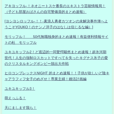
アキヨッフル-！ネオニートスケ番長のエキストラ芸能情報局！
（子ども部屋おばさんの自宅警備員的まとめ速報）
[ヨシヨシロッフル-！！-素浪人勇者カツオンの未解決事件簿へよ
うこそYOUKO！のナンノ洋子のはなしは信じるな編）]
モリッフル！ 50代無職独身的まとめ速報！有益便利情報サイ
トの杜 モリッフル
ユキユキッフル2！ど底辺的一同驚愕騒然まとめ速報！超氷河期
世代！人生の強制ロスカットですべてを失ったキグナス氷子の愛
のクリスタルキングボンビー脱出大作戦
ヒロコンプレックスNIGHT 的まとめ速報！！子供が欲しいど陰キ
ャアラフィフ女子のめざせ！専業主婦！婚活計画編
ユキユキッフル3！
萌えっふる！
天にまします我ら！