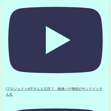
/プロジェクトA子さんも注目？ 独身ハゲ僧侶のサンドイッチ
人生