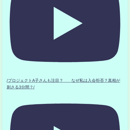
/プロジェクトA子さんも注目？ なぜ私は入会拒否？真相が
刺さる3分間？/