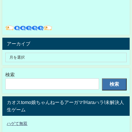
アーカイブ
検索
検索
カオスtomo娘ちゃんねーるアーガマ!Haraハラ!未解決人
生ゲーム
ハゲて無双