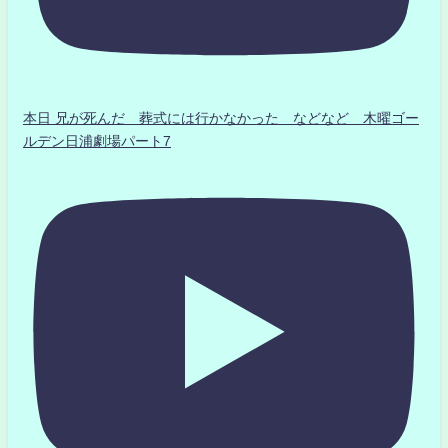
本日 兄が死んだ 葬式には行かなかった などなど 木曜ゴー
ルデン日浦劇場パート7