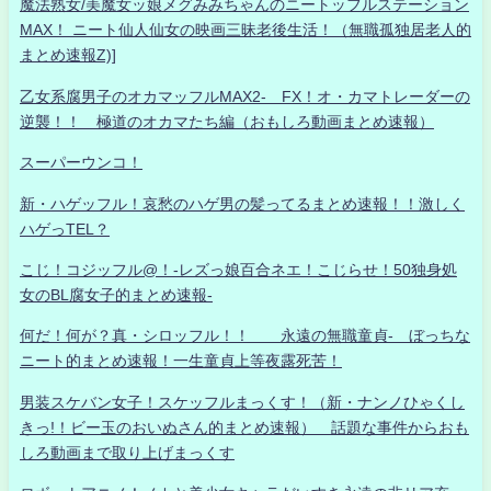
魔法熟女/美魔女ッ娘メグみみちゃんのニートッフルステーション
MAX！ ニート仙人仙女の映画三昧老後生活！（無職孤独居老人的
まとめ速報Z)]
乙女系腐男子のオカマッフルMAX2- FX！オ・カマトレーダーの
逆襲！！ 極道のオカマたち編（おもしろ動画まとめ速報）
スーパーウンコ！
新・ハゲッフル！哀愁のハゲ男の髪ってるまとめ速報！！激しく
ハゲっTEL？
こじ！コジッフル@！-レズっ娘百合ネエ！こじらせ！50独身処
女のBL腐女子的まとめ速報-
何だ！何が？真・シロッフル！！ 永遠の無職童貞- ぼっちな
ニート的まとめ速報！一生童貞上等夜露死苦！
男装スケバン女子！スケッフルまっくす！（新・ナンノひゃくし
きっ!！ビー玉のおいぬさん的まとめ速報） 話題な事件からおも
しろ動画まで取り上げまっくす