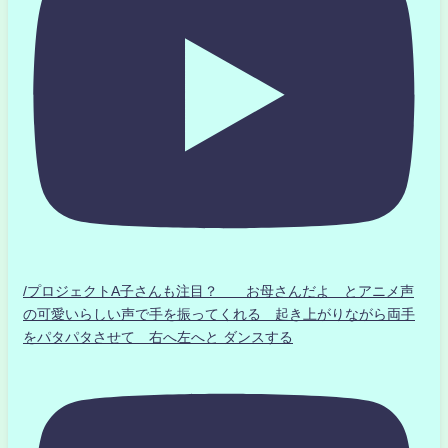
/プロジェクトA子さんも注目？ お母さんだよ とアニメ声
の可愛いらしい声で手を振ってくれる 起き上がりながら両手
をパタパタさせて 右へ左へと ダンスする