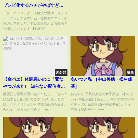
ゾンビ化するハチがやばすぎ
...
る！
「ダークスコ」は、未解決の謎やミステリ
ー・ゾッとする怖い話・世界のロマン・不
思議な事件など、非日常を味わえる動画を
公開しています！ 【動画が...
未分類
映画
【金バエ】体調悪いのに「変な
あいつと私 ［中山美穂・松村雄
やつが来た!」知らない配信者か
基］
らいきなり凸予告、その顛末
肝硬変で体調が悪い金バエだが、「金バエ
あらすじ 平凡な家庭の女子高生16才のけ
に凸すると配信してるやつがいる」との
い子(中山美穂)はある日、同じ学校でやや
鳩。うんざりしながら早朝の配信を終えた
不良っぽい黒川三郎(松村雄基)に出会う。
金バエ。夕方あけた枠で、その...
三郎は有名デザイナー...