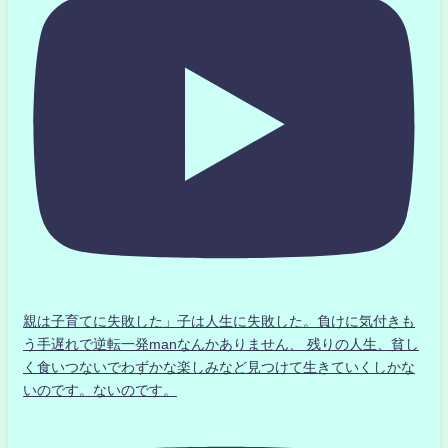
親は子育てに失敗した」子は人生に失敗した。負けに気付きも
う手遅れで逆転一発manなんかありません、 残りの人生、貧し
く食いつないでわずかな楽しみなど見つけて生きていくしかな
いのです。ないのです。