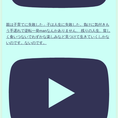
親は子育てに失敗した」子は人生に失敗した。負けに気付きも
う手遅れで逆転一発manなんかありません、 残りの人生、貧し
く食いつないでわずかな楽しみなど見つけて生きていくしかな
いのです。ないのです。