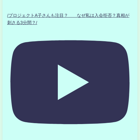
/プロジェクトA子さんも注目？ なぜ私は入会拒否？真相が
刺さる3分間？/