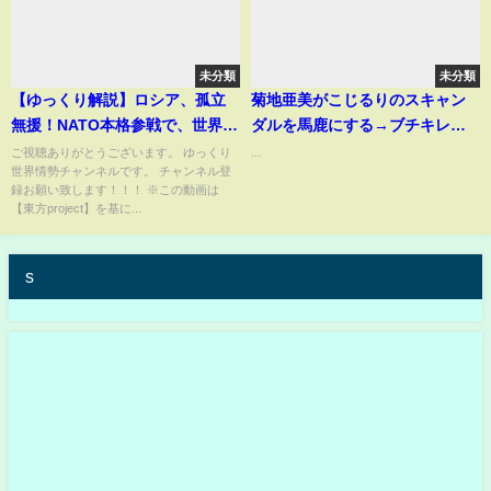
未分類
未分類
【ゆっくり解説】ロシア、孤立
菊地亜美がこじるりのスキャン
無援！NATO本格参戦で、世界か
ダルを馬鹿にする→ブチキレｗ
ら鉄槌の裁きが！
ｗｗ
ご視聴ありがとうございます。 ゆっくり
...
世界情勢チャンネルです。 チャンネル登
録お願い致します！！！ ※この動画は
【東方project】を基に...
s