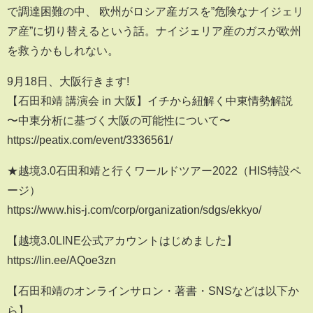
で調達困難の中、 欧州がロシア産ガスを”危険なナイジェリ
ア産”に切り替えるという話。ナイジェリア産のガスが欧州
を救うかもしれない。
9月18日、大阪行きます!
【石田和靖 講演会 in 大阪】イチから紐解く中東情勢解説
〜中東分析に基づく大阪の可能性について〜
https://peatix.com/event/3336561/
★越境3.0石田和靖と行くワールドツアー2022（HIS特設ペ
ージ）
https://www.his-j.com/corp/organization/sdgs/ekkyo/
【越境3.0LINE公式アカウントはじめました】
https://lin.ee/AQoe3zn
【石田和靖のオンラインサロン・著書・SNSなどは以下か
ら】