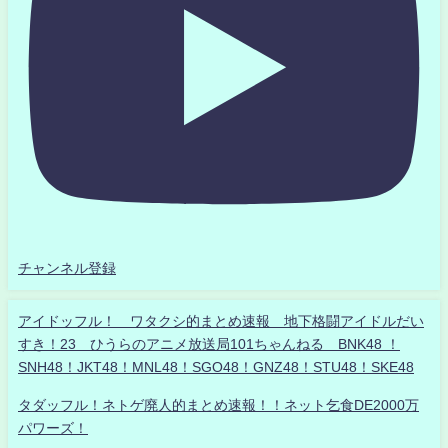
チャンネル登録
アイドッフル！ ワタクシ的まとめ速報 地下格闘アイドルだい
すき！23 ひうらのアニメ放送局101ちゃんねる BNK48 ！
SNH48！JKT48！MNL48！SGO48！GNZ48！STU48！SKE48
タダッフル！ネトゲ廃人的まとめ速報！！ネット乞食DE2000万
パワーズ！