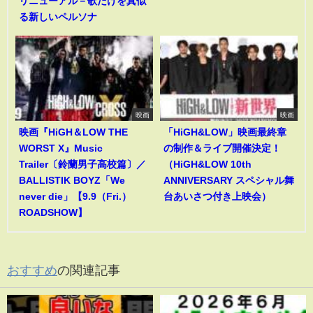
リニューアル－歌だけを真似
る新しいペルソナ
映画
映画
映画『HiGH＆LOW THE
「HiGH&LOW」映画最終章
WORST X』Music
の制作＆ライブ開催決定！
Trailer〔鈴蘭男子高校篇〕／
（HiGH&LOW 10th
BALLISTIK BOYZ「We
ANNIVERSARY スペシャル舞
never die」【9.9（Fri.）
台あいさつ付き上映会）
ROADSHOW】
おすすめ
の関連記事