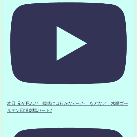
本日 兄が死んだ 葬式には行かなかった などなど 木曜ゴー
ルデン日浦劇場パート7