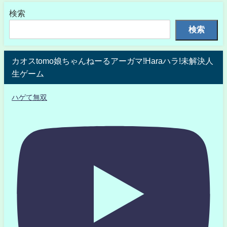
検索
検索
カオスtomo娘ちゃんねーるアーガマ!Haraハラ!未解決人
生ゲーム
ハゲて無双