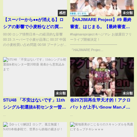
感想
未分類
【スーパーから●●が消える】ロ
【HAJIMARE Project】#9 最終
シアの影響で小麦粉などの買い
審査、はじまる。【最終審査
占めが起こります。最新のロシ
編】
00:00 ロシア情勢日本への経済的な影響
#hajimareproject #ハジマレ お披露目フリ
00:15 スーパーで小麦が品薄に 00:37 中国
ーライブ開催決定！
アウクライナ情勢と日本への影
の小麦粉買い占め問題 00:58 プーチンが...
━━━━━━━━━━━━━━
響をひろゆき×宮崎哲弥が詳しく
『HAJIMARE Projec...
解説【品薄/バラエティー/株価暴
落/プーチン/切り抜き】
未分類
未分類
STU48 「不安はないです」11th
㊗️20万回再生🎊天才的！アクロ
シングル初選抜&初センター曽川
バットが上手いSnow Manメン
咲葵 発表から意気込みまで
バーTOP5#snowman#ジャニー
...
...
ズ #アクロバット#岩本照#佐久
間大介