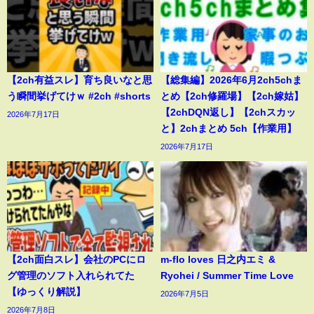
【2ch有益スレ】育ち良いなと思
【総集編】2026年6月2ch5chま
う瞬間挙げてけｗ #2ch #shorts
とめ【2ch修羅場】【2ch嫁姑】
【2chDQN返し】【2chスカッ
2026年7月17日
と】2chまとめ 5ch【作業用】
2026年7月17日
【2ch面白スレ】会社のPCにロ
m-flo loves 日之内エミ &
グ管理のソフト入れられてた
Ryohei / Summer Time Love
【ゆっくり解説】
2026年7月5日
2026年7月8日