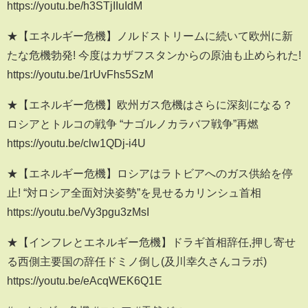
https://youtu.be/h3STjIIuIdM
★【エネルギー危機】ノルドストリームに続いて欧州に新
たな危機勃発! 今度はカザフスタンからの原油も止められた!
https://youtu.be/1rUvFhs5SzM
★【エネルギー危機】欧州ガス危機はさらに深刻になる？
ロシアとトルコの戦争 “ナゴルノカラバフ戦争”再燃
https://youtu.be/clw1QDj-i4U
★【エネルギー危機】ロシアはラトビアへのガス供給を停
止! “対ロシア全面対決姿勢”を見せるカリンシュ首相
https://youtu.be/Vy3pgu3zMsI
★【インフレとエネルギー危機】ドラギ首相辞任,押し寄せ
る西側主要国の辞任ドミノ倒し(及川幸久さんコラボ)
https://youtu.be/eAcqWEK6Q1E