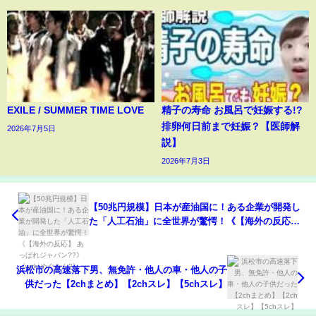
EXILE / SUMMER TIME LOVE
精子の寿命 お風呂で妊娠する!?
排卵何日前まで妊娠？【医師解
2026年7月5日
説】
2026年7月3日
【50兆円規模】日本が産油国に！ある企業が開発し
た「人工石油」に全世界が驚愕！《【海外の反応】
あっぱれジャパン??》《with めぐみん?》
浜松市の高速落下男、無免許・他人の車・他人の子
供だった【2chまとめ】【2chスレ】【5chスレ】