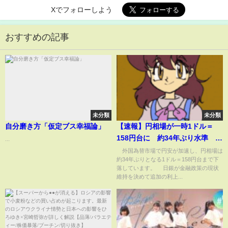
Xでフォローしよう
おすすめの記事
未分類
未分類
自分磨き方「仮定ブス幸福論」
【速報】円相場が一時1ドル＝
158円台に 約34年ぶり水準 外
...
国為替市場で円安進む(2024年4
外国為替市場で円安が加速し、円相場は
約34年ぶりとなる1ドル＝158円台まで下
月27日)
落しています。 日銀が金融政策の現状
維持を決めて追加の利上...