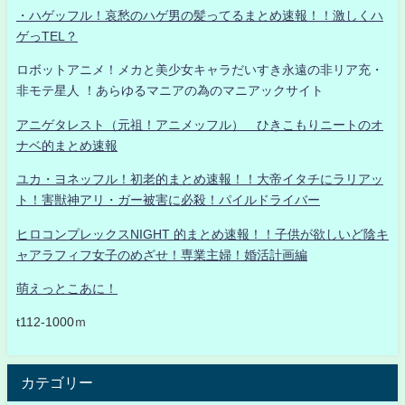
・ハゲッフル！哀愁のハゲ男の髪ってるまとめ速報！！激しくハ
ゲっTEL？
ロボットアニメ！メカと美少女キャラだいすき永遠の非リア充・
非モテ星人 ！あらゆるマニアの為のマニアックサイト
アニゲタレスト（元祖！アニメッフル） ひきこもりニートのオ
ナベ的まとめ速報
ユカ・ヨネッフル！初老的まとめ速報！！大帝イタチにラリアッ
ト！害獣神アリ・ガー被害に必殺！パイルドライバー
ヒロコンプレックスNIGHT 的まとめ速報！！子供が欲しいど陰キ
ャアラフィフ女子のめざせ！専業主婦！婚活計画編
萌えっとこあに！
t112-1000ｍ
カテゴリー