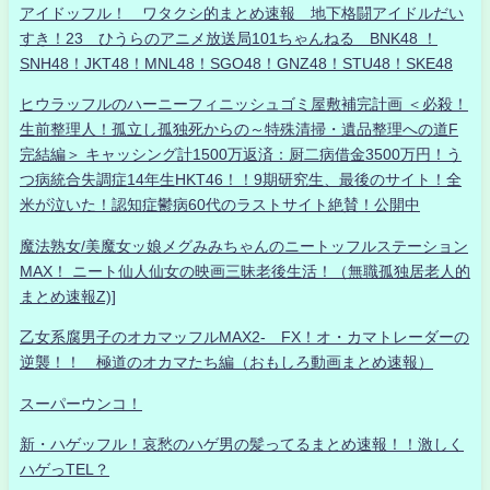
アイドッフル！ ワタクシ的まとめ速報 地下格闘アイドルだい
すき！23 ひうらのアニメ放送局101ちゃんねる BNK48 ！
SNH48！JKT48！MNL48！SGO48！GNZ48！STU48！SKE48
ヒウラッフルのハーニーフィニッシュゴミ屋敷補完計画 ＜必殺！
生前整理人！孤立し孤独死からの～特殊清掃・遺品整理への道F
完結編＞ キャッシング計1500万返済：厨二病借金3500万円！う
つ病統合失調症14年生HKT46！！9期研究生、最後のサイト！全
米が泣いた！認知症鬱病60代のラストサイト絶賛！公開中
魔法熟女/美魔女ッ娘メグみみちゃんのニートッフルステーション
MAX！ ニート仙人仙女の映画三昧老後生活！（無職孤独居老人的
まとめ速報Z)]
乙女系腐男子のオカマッフルMAX2- FX！オ・カマトレーダーの
逆襲！！ 極道のオカマたち編（おもしろ動画まとめ速報）
スーパーウンコ！
新・ハゲッフル！哀愁のハゲ男の髪ってるまとめ速報！！激しく
ハゲっTEL？