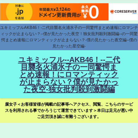
ユキミッフルAKB46！-二代目襲名火浦氷子の一同驚愕まとめ速報にロマンテ
ィックが止まらない？--僕が見たかった夜空！独女批判殺到激闘編--の一同驚
愕まとめ速報にロマンティックが止まらない？-僕の見たかった夜空編--僕の
見たかった星空編-
ユキミッフル--AKB46！--二代
目襲名火浦氷子の一同驚愕ま
とめ速報！にロマンティック
が止まらない？僕が見たかっ
た夜空-独女批判殺到激闘編
腐女子＜お客様皆様が掲載の記事等へアクセス、閲覧、こちらのサービ
スを利用される事でかろうじて運営できています＞本日は足元が悪い中
ご足労頂き誠に有難うございます。