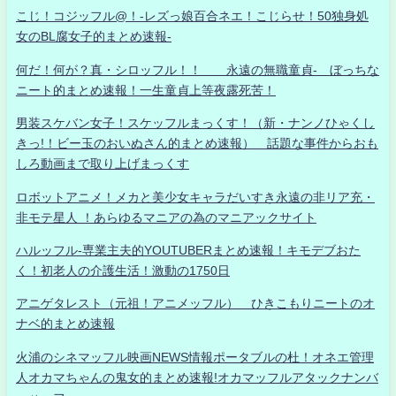
こじ！コジッフル@！-レズっ娘百合ネエ！こじらせ！50独身処
女のBL腐女子的まとめ速報-
何だ！何が？真・シロッフル！！ 永遠の無職童貞- ぼっちな
ニート的まとめ速報！一生童貞上等夜露死苦！
男装スケバン女子！スケッフルまっくす！（新・ナンノひゃくし
きっ!！ビー玉のおいぬさん的まとめ速報） 話題な事件からおも
しろ動画まで取り上げまっくす
ロボットアニメ！メカと美少女キャラだいすき永遠の非リア充・
非モテ星人 ！あらゆるマニアの為のマニアックサイト
ハルッフル-専業主夫的YOUTUBERまとめ速報！キモデブおた
く！初老人の介護生活！激動の1750日
アニゲタレスト（元祖！アニメッフル） ひきこもりニートのオ
ナベ的まとめ速報
火浦のシネマッフル映画NEWS情報ポータブルの杜！オネエ管理
人オカマちゃんの鬼女的まとめ速報!オカマッフルアタックナンバ