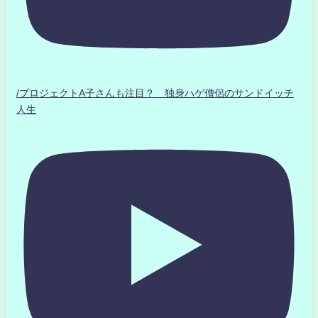
/プロジェクトA子さんも注目？ 独身ハゲ僧侶のサンドイッチ
人生