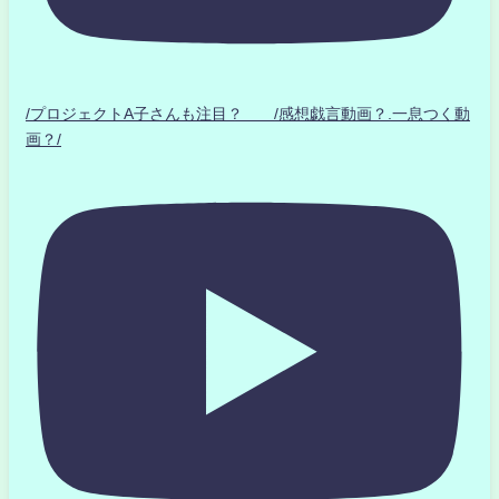
/プロジェクトA子さんも注目？ /感想戯言動画？.一息つく動
画？/