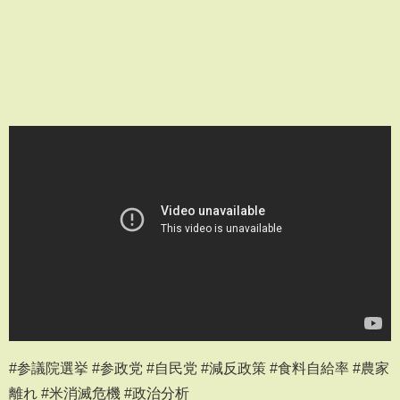
#参議院選挙 #参政党 #自民党 #減反政策 #食料自給率 #農家
離れ #米消滅危機 #政治分析