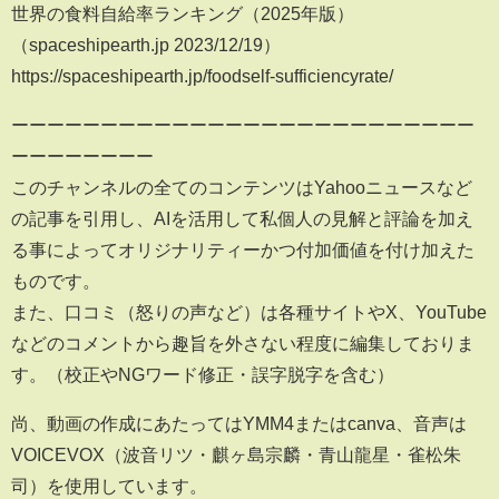
世界の食料自給率ランキング（2025年版）
（spaceshipearth.jp 2023/12/19）
https://spaceshipearth.jp/foodself-sufficiencyrate/
ーーーーーーーーーーーーーーーーーーーーーーーーーー
ーーーーーーーー
このチャンネルの全てのコンテンツはYahooニュースなど
の記事を引用し、AIを活用して私個人の見解と評論を加え
る事によってオリジナリティーかつ付加価値を付け加えた
ものです。
また、口コミ（怒りの声など）は各種サイトやX、YouTube
などのコメントから趣旨を外さない程度に編集しておりま
す。（校正やNGワード修正・誤字脱字を含む）
尚、動画の作成にあたってはYMM4またはcanva、音声は
VOICEVOX（波音リツ・麒ヶ島宗麟・青山龍星・雀松朱
司）を使用しています。