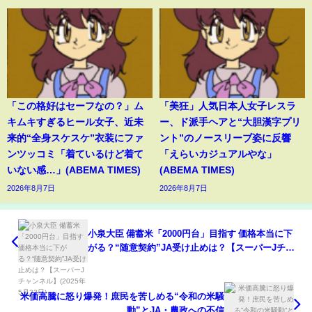
「この格好はセーフなの？」ム
「美狂」人気日本人女子レスラ
キムキすぎるヒール女子、近未
ー、ド派手ヘアと“大胆漢字プリ
来的“全身スケスケ”衣装にファ
ント”のノースリーブ姿に反響
ンツッコミ「着ているけど着て
「えらいカジュアルやな」
いない感…」(ABEMA TIMES)
(ABEMA TIMES)
2026年8月7日
2026年8月7日
小泉大臣 備蓄米「2000円台」目指す 価格本当に下
がる？“随意契約”JA受け止めは？【スーパーJチャ
ンネル】(2025年5月23日)
米価高騰に怒り爆発！庶民を苦しめる“令和の米騒
動”とJA・農政への不信