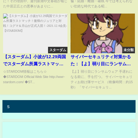
に！その理由や、週刊新潮や文春砲が報じ
倫・結婚・離婚・確執 今では考えられな
た中居正広との悪事があまりに
った女子アナが暴露した特殊プ
た中居正広との悪事があまりに...
い壮絶な時代である昭...
もヤバすぎる…現在の姿に一同
レイの内容に一同驚愕！
騒然【渡邊渚 バットマン】
スターダム
未分類
【スターダム】小波が12.29両国
サイバーセキュリティ対策かる
でスターダム所属ラストマッ
た：【よ】弱り目にランサムウ
チ！復帰のジュリアと対戦！コ
ェア（15秒）
☆STARDOM情報はこちら☆
【よ】弱り目にランサムウェア ⼿遅れに
◆STARDOM Official Web Site http://wwr-
なる前に、⼿を打つ。 サイバーセキュリ
グマ＆月山が正式入
stardom.com/ ◆ST...
ティお助け隊サービス （映像時間：約15
団！-2021.12.4会見-
秒） 「サイバーセキュリ...
【STARDOM】
s