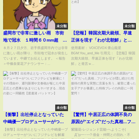
未分類
未分類
盛岡市で非常に激しい雨 市街
【悲報】韓国次期大統領、早速
地で冠水 １時間６０mm超 岩
正体を現す「わが北朝鮮」と発
手県 (24/08/27 19:25)
言ｗ【2chまとめ】【5chまと
８月２７日夕方、岩手県盛岡市内では非常
使用素材： VOICEVOX:青山龍星
に激しい雨が降り、市街地で冠水が発生し
BGM:You_and_Me 引用元： 【悲報】韓国
め】
ています。中継でお伝えします。 ＜報告
次期大統領、早速正体を現す「わが北朝
＞中條奈菜花アナウンサー：...
鮮」と発言ｗ...
未分類
未分類
【衝撃】出社停止となっていた
【驚愕】中居正広の体調不良の
中嶋優一プロデューサーがつい
原因が”エイズ”だった真相...フジ
にフジテレビを解雇に！その理
テレビが隠し続けた性接待の異
【衝撃】出社停止となっていた中嶋優一プ
紫陽花-レジェンド芸能-へようこそ(
ロデューサーがついにフジテレビを解雇
´Д`)y━･~~? 借金・仲間との別れ・不
由や、週刊新潮や文春砲が報じ
常な実態に言葉を失う...被害に遭