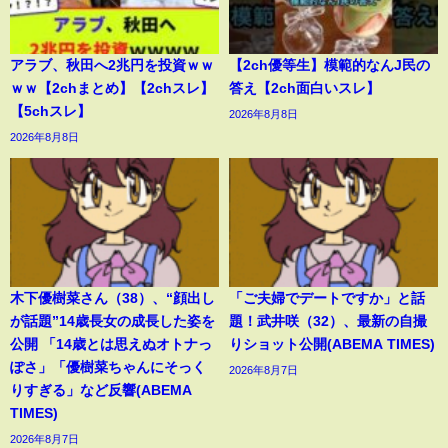
アラブ、秋田へ2兆円を投資ｗｗ
【2ch優等生】模範的なんJ民の
ｗｗ【2chまとめ】【2chスレ】
答え【2ch面白いスレ】
【5chスレ】
2026年8月8日
2026年8月8日
木下優樹菜さん（38）、“顔出し
「ご夫婦でデートですか」と話
が話題”14歳長女の成長した姿を
題！武井咲（32）、最新の自撮
公開 「14歳とは思えぬオトナっ
りショット公開(ABEMA TIMES)
ぽさ」「優樹菜ちゃんにそっく
2026年8月7日
りすぎる」など反響(ABEMA
TIMES)
2026年8月7日