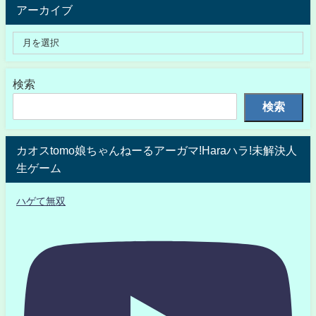
アーカイブ
検索
検索
カオスtomo娘ちゃんねーるアーガマ!Haraハラ!未解決人
生ゲーム
ハゲて無双