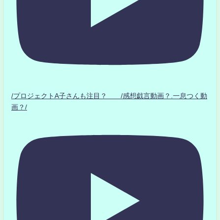
/プロジェクトA子さんも注目？ /感想戯言動画？.一息つく動
画？/