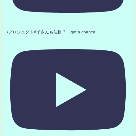
/プロジェクトA子さんも注目？ get a chance!