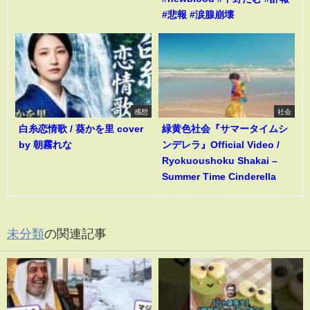
#悲報 #涙腺崩壊
感想
社会
白糸恋情歌 / 葵かを里 cover
緑黄色社会『サマータイムシ
by 朝霧れな
ンデレラ』Official Video /
Ryokuoushoku Shakai –
Summer Time Cinderella
未分類
の関連記事