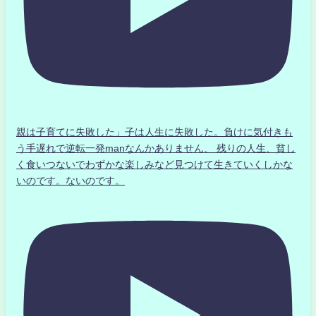
親は子育てに失敗した」子は人生に失敗した。負けに気付きも
う手遅れで逆転一発manなんかありません、 残りの人生、貧し
く食いつないでわずかな楽しみなど見つけて生きていくしかな
いのです。ないのです。