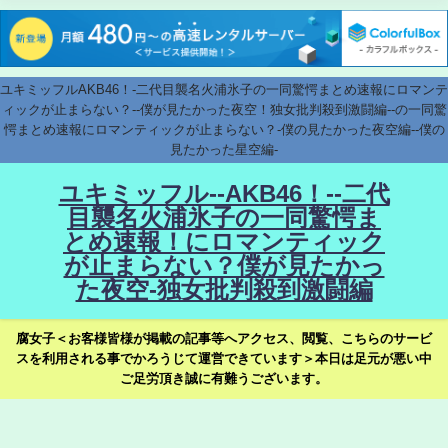
ユキミッフルAKB46！-二代目襲名火浦氷子の一同驚愕まとめ速報にロマンテ
ィックが止まらない？--僕が見たかった夜空！独女批判殺到激闘編--の一同驚
愕まとめ速報にロマンティックが止まらない？-僕の見たかった夜空編--僕の
見たかった星空編-
ユキミッフル--AKB46！--二代
目襲名火浦氷子の一同驚愕ま
とめ速報！にロマンティック
が止まらない？僕が見たかっ
た夜空-独女批判殺到激闘編
腐女子＜お客様皆様が掲載の記事等へアクセス、閲覧、こちらのサービ
スを利用される事でかろうじて運営できています＞本日は足元が悪い中
ご足労頂き誠に有難うございます。