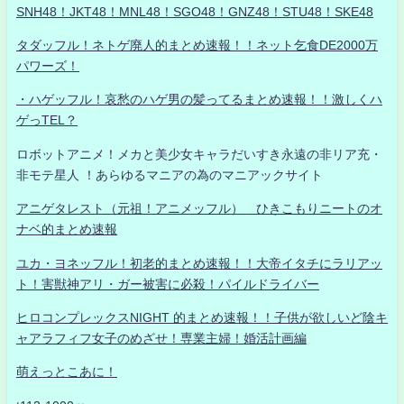
SNH48！JKT48！MNL48！SGO48！GNZ48！STU48！SKE48
タダッフル！ネトゲ廃人的まとめ速報！！ネット乞食DE2000万
パワーズ！
・ハゲッフル！哀愁のハゲ男の髪ってるまとめ速報！！激しくハ
ゲっTEL？
ロボットアニメ！メカと美少女キャラだいすき永遠の非リア充・
非モテ星人 ！あらゆるマニアの為のマニアックサイト
アニゲタレスト（元祖！アニメッフル） ひきこもりニートのオ
ナベ的まとめ速報
ユカ・ヨネッフル！初老的まとめ速報！！大帝イタチにラリアッ
ト！害獣神アリ・ガー被害に必殺！パイルドライバー
ヒロコンプレックスNIGHT 的まとめ速報！！子供が欲しいど陰キ
ャアラフィフ女子のめざせ！専業主婦！婚活計画編
萌えっとこあに！