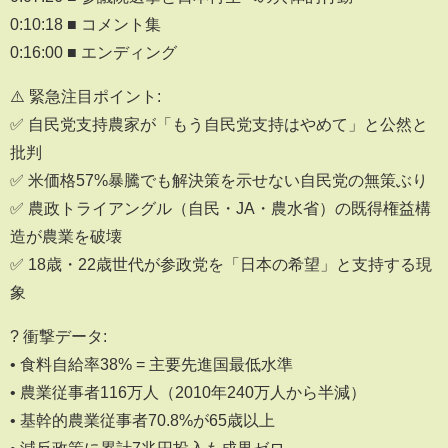
0:10:18 ■ コメント集
0:16:00 ■ エンディング
⚠️ 緊急注目ポイント:
✅ 自民党支持農家が「もう自民党支持はやめて」と公然と
批判
✅ 米価格57%暴騰でも解決策を示せない自民党の無策ぶり
✅ 農政トライアングル（自民・JA・農水省）の既得権益構
造が農業を破壊
✅ 18歳・22歳世代が参政党を「日本の希望」と支持する現
象
? 衝撃データ:
• 食料自給率38% = 主要先進国最低水準
• 農業従事者116万人（2010年240万人から半減）
• 基幹的農業従事者70.8%が65歳以上
• 減反政策に累計7兆円投入も成果ゼロ