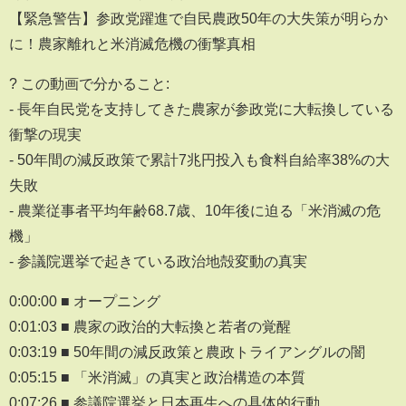
【緊急警告】参政党躍進で自民農政50年の大失策が明らか
に！農家離れと米消滅危機の衝撃真相
? この動画で分かること:
- 長年自民党を支持してきた農家が参政党に大転換している
衝撃の現実
- 50年間の減反政策で累計7兆円投入も食料自給率38%の大
失敗
- 農業従事者平均年齢68.7歳、10年後に迫る「米消滅の危
機」
- 参議院選挙で起きている政治地殻変動の真実
0:00:00 ■ オープニング
0:01:03 ■ 農家の政治的大転換と若者の覚醒
0:03:19 ■ 50年間の減反政策と農政トライアングルの闇
0:05:15 ■ 「米消滅」の真実と政治構造の本質
0:07:26 ■ 参議院選挙と日本再生への具体的行動