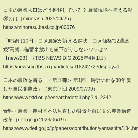
日本の農業人口はどう推移している？ 農業現場へ与える影
響とは（minorasu 2025/04/25）
https://minorasu.basf.co.jp/80076
「時給は10円」コメ農家が訴える窮状 コメ価格“12週連
続”高騰…備蓄米放出も値下がりしないワケは？
【news23】（TBS NEWS DIG 2025年4月1日）
https://newsdig.tbs.co.jp/articles/-/1824272?display=1
日本の農政を斬る！＜第２弾＞ 第1回「時計の針を30年戻
した自民党農政」（東京財団 2009/07/09）
https://www.tkfd.or.jp/research/detail.php?id=2242
食料・農業・農村基本法見直しの背景と自民党の農業構造
改革（rieti.go.jp 2023/06/19）
https://www.rieti.go.jp/jp/papers/contribution/yamashita/134.ht