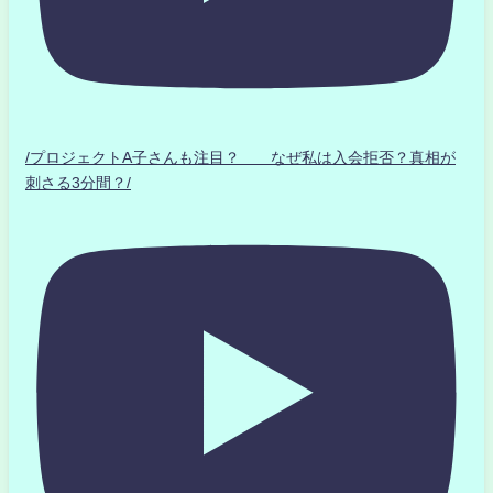
/プロジェクトA子さんも注目？ なぜ私は入会拒否？真相が
刺さる3分間？/