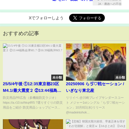
Xでフォローしよう
おすすめの記事
未分類
未分類
25/5/4午後 ①12:35東京都23区
20250906 らゔ♡戦セーション /
M4.1/最大震度２ ②13:44福島会
いぎなり東北産
津M1.7 ③16:39福島沖M3.7
防災用品PR広告（多機能防災ラジオ）
リリイベ @川崎ブレイブサンダースコー
https://a.r10.to/hkq4R5 ?選りすぐりの防災
ト メジャー1stシングル「らゔ♡戦セーシ
用品をご紹介 防災用品ショップピース...
ョン」10月8日(水)リリース ​
⁠@madeintohok...