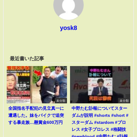
yosk8
最近書いた記事
未分類
未分類
全国指名手配犯の見立真一に
中野たむ訃報についてスター
遭遇した。妹をバイクで追突
ダムが説明 #shorts #short #
する暴走族…懸賞金600万円
スターダム #stardom #プロ
レス #女子プロレス #格闘技
#newblood #中野たむ #訃報