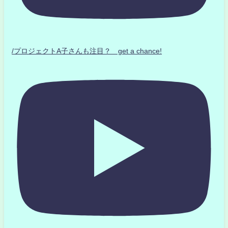
/プロジェクトA子さんも注目？ get a chance!