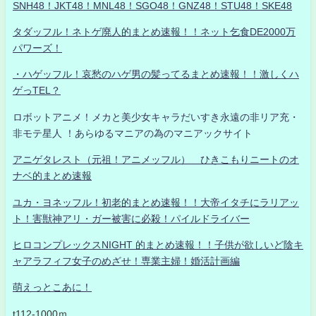
SNH48！JKT48！MNL48！SGO48！GNZ48！STU48！SKE48
タダッフル！ネトゲ廃人的まとめ速報！！ネット乞食DE2000万
パワーズ！
・ハゲッフル！哀愁のハゲ男の髪ってるまとめ速報！！激しくハ
ゲっTEL？
ロボットアニメ！メカと美少女キャラだいすき永遠の非リア充・
非モテ星人 ！あらゆるマニアの為のマニアックサイト
アニゲタレスト（元祖！アニメッフル） ひきこもりニートのオ
ナベ的まとめ速報
ユカ・ヨネッフル！初老的まとめ速報！！大帝イタチにラリアッ
ト！害獣神アリ・ガー被害に必殺！パイルドライバー
ヒロコンプレックスNIGHT 的まとめ速報！！子供が欲しいど陰キ
ャアラフィフ女子のめざせ！専業主婦！婚活計画編
萌えっとこあに！
t112-1000ｍ