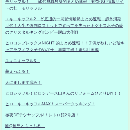
モリッフル！ 50代無職独身的まとめ速報！有益便利情報サイ
トの杜 モリッフル
ユキユキッフル2！ど底辺的一同驚愕騒然まとめ速報！超氷河期
世代！人生の強制ロスカットですべてを失ったキグナス氷子の愛
のクリスタルキングボンビー脱出大作戦
ヒロコンプレックスNIGHT 的まとめ速報！！子供が欲しいど陰キ
ャアラフィフ女子のめざせ！専業主婦！婚活計画編
ユキユキッフル3！
萌えっふる！
天にまします我ら！
ヒロシッフル！ヒロシデース山さんのリフォームひとりDIY！！
ヒロユキユキッフルMAX！スーパークッキング！
徹夜DEテツヤッフル!！レトロ館2号店！
剛Q超児ともっふる！