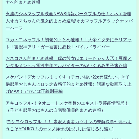
ナベ的まとめ速報
火浦のシネマッフル映画NEWS情報ポータブルの杜！オネエ管理
人オカマちゃんの鬼女的まとめ速報!オカマッフルアタックナンバ
ーハーフ
ユカ・ヨネッフル！初老的まとめ速報！！大帝イタチにラリアッ
ト！害獣神アリ・ガー被害に必殺！パイルドライバー
おネコさん的まとめ速報 僕の彼女はエリーちゃん人形！豆腐メ
ンタルメンヘラ電波中年アルバイターのぬいぐるみ男子末路編
スケバン！デカッフルまっくす（デカい強い2次元嫁だいすき子
供部屋おじさんヒロシ之古惑仔的まとめ速報）話題な動画取り上
げMAX！デカいは正義刑事編
アキヨッフル-！ネオニートスケ番長のエキストラ芸能情報局！
（子ども部屋おばさんの自宅警備員的まとめ速報）
[ヨシヨシロッフル-！！-素浪人勇者カツオンの未解決事件簿へよ
うこそYOUKO！のナンノ洋子のはなしは信じるな編）]