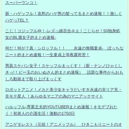
スーパーウンコ！
新・ハゲッフル！哀愁のハゲ男の髪ってるまとめ速報！！激しく
ハゲっTEL？
こじ！コジッフル@！-レズっ娘百合ネエ！こじらせ！50独身処
女のBL腐女子的まとめ速報-
何だ！何が？真・シロッフル！！ 永遠の無職童貞- ぼっちな
ニート的まとめ速報！一生童貞上等夜露死苦！
男装スケバン女子！スケッフルまっくす！（新・ナンノひゃくし
きっ!！ビー玉のおいぬさん的まとめ速報） 話題な事件からおも
しろ動画まで取り上げまっくす
ロボットアニメ！メカと美少女キャラだいすき永遠の非リア充・
非モテ星人 ！あらゆるマニアの為のマニアックサイト
ハルッフル-専業主夫的YOUTUBERまとめ速報！キモデブおた
く！初老人の介護生活！激動の1750日
アニゲタレスト（元祖！アニメッフル） ひきこもりニートのオ