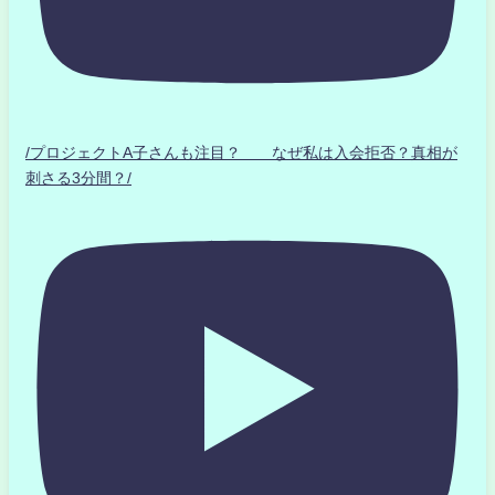
/プロジェクトA子さんも注目？ なぜ私は入会拒否？真相が
刺さる3分間？/