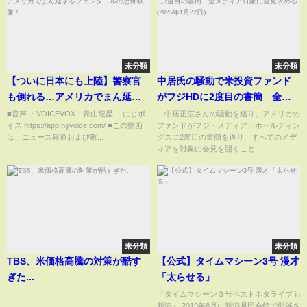
未分類
未分類
【ついに日本にも上陸】警察官
中居氏の騒動で米投資ファンド
も倒れる…アメリカでまん延す
がフジHDに2度目の書簡 全メ
るフェンタニルの恐怖映像！
ディア対象に会見求める(2025年
■音声 ・VOICEVOX：青山龍星 ・にじボ
中居正広さんの騒動を巡り、アメリカの
イス https://app.nijivoice.com/ ■この動画
ファンドがフジ・メディア・ホールディン
1月22日)
は、ニュース報道および教...
グスに2度目の書簡を送り、すべてのメデ
ィアを対象に会見を開くこと...
未分類
未分類
TBS、米価格高騰の対策が酷す
【公式】タイムマシーン3号 漫才
ぎた...
「太らせる」
...
『タイムマシーン３号ベストネタライブ in
新潟』 2019年8月に新潟県民会館で開催さ