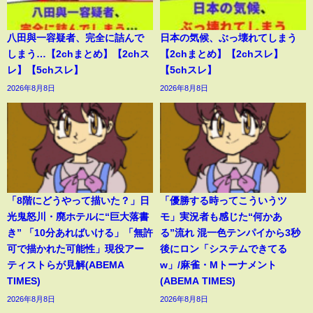
八田與一容疑者、完全に詰んで
日本の気候、ぶっ壊れてしまう
しまう…【2chまとめ】【2chス
【2chまとめ】【2chスレ】
レ】【5chスレ】
【5chスレ】
2026年8月8日
2026年8月8日
「8階にどうやって描いた？」日
「優勝する時ってこういうツ
光鬼怒川・廃ホテルに“巨大落書
モ」実況者も感じた“何かあ
き” 「10分あればいける」「無許
る”流れ 混一色テンパイから3秒
可で描かれた可能性」現役アー
後にロン「システムできてる
ティストらが見解(ABEMA
w」/麻雀・Mトーナメント
TIMES)
(ABEMA TIMES)
2026年8月8日
2026年8月8日