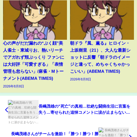
心の声がだだ漏れの“ぷく顔”美
朝ドラ『風、薫る』ヒロイン・
人雀士・東城りお、熱いリーチ
上坂樹里（21）、大人な最新シ
でアガれず頬ぷっくり ファンに
ョットに反響「朝ドラのイメー
は大好評「可愛すぎる」「表情
ジと違って、めちゃくちゃかっ
管理も怠らない」/麻雀・Mトー
こいい」(ABEMA TIMES)
ナメント(ABEMA TIMES)
2026年8月8日
2026年8月8日
長嶋茂雄の“死亡”の真相…壮絶な闘病生活に言葉を
失う…寄せられた追悼コメントに涙が止まらない…
長嶋茂雄さんがチームを激励！「勝つ！勝つ！勝