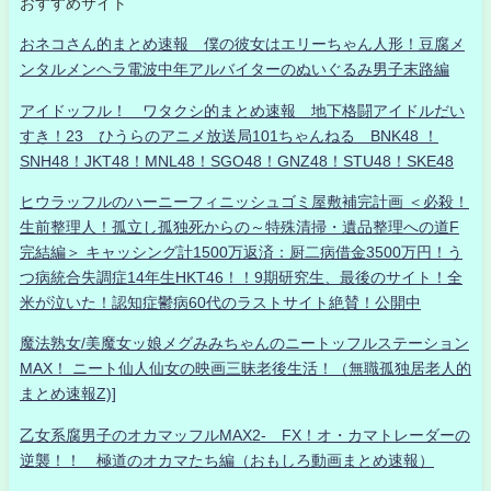
おすすめサイト
おネコさん的まとめ速報 僕の彼女はエリーちゃん人形！豆腐メ
ンタルメンヘラ電波中年アルバイターのぬいぐるみ男子末路編
アイドッフル！ ワタクシ的まとめ速報 地下格闘アイドルだい
すき！23 ひうらのアニメ放送局101ちゃんねる BNK48 ！
SNH48！JKT48！MNL48！SGO48！GNZ48！STU48！SKE48
ヒウラッフルのハーニーフィニッシュゴミ屋敷補完計画 ＜必殺！
生前整理人！孤立し孤独死からの～特殊清掃・遺品整理への道F
完結編＞ キャッシング計1500万返済：厨二病借金3500万円！う
つ病統合失調症14年生HKT46！！9期研究生、最後のサイト！全
米が泣いた！認知症鬱病60代のラストサイト絶賛！公開中
魔法熟女/美魔女ッ娘メグみみちゃんのニートッフルステーション
MAX！ ニート仙人仙女の映画三昧老後生活！（無職孤独居老人的
まとめ速報Z)]
乙女系腐男子のオカマッフルMAX2- FX！オ・カマトレーダーの
逆襲！！ 極道のオカマたち編（おもしろ動画まとめ速報）