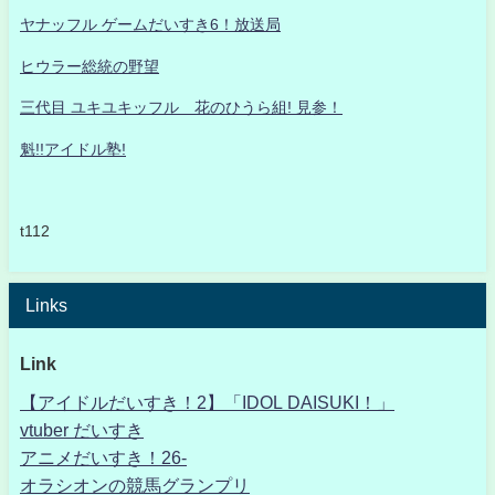
ヤナッフル ゲームだいすき6！放送局
ヒウラー総統の野望
三代目 ユキユキッフル 花のひうら組! 見参！
魁!!アイドル塾!
t112
Links
Link
【アイドルだいすき！2】「IDOL DAISUKI！」
vtuber だいすき
アニメだいすき！26-
オラシオンの競馬グランプリ