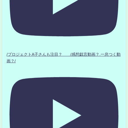
/プロジェクトA子さんも注目？ /感想戯言動画？.一息つく動
画？/