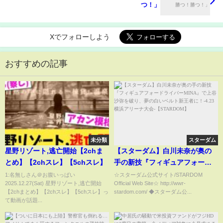
つ！」
Xでフォローしよう
おすすめの記事
未分類
スターダム
星野リゾート,逃亡開始【2chま
【スターダム】白川未奈が奥の
とめ】【2chスレ】【5chスレ】
手の新技『フィギュアフォード
ライバーMINA』で上谷沙弥を破
1:名無しさん＠お腹いっぱい
☆スターダム公式サイト/STARDOM
2025.12.27(Sat) 星野リゾート,逃亡開始
Official Web Site☆ http://wwr-
り、夢の白いベルト新王者
【2chまとめ】【2chスレ】【5chスレ】っ
stardom.com/ ◆スターダム公...
に！-4.23横浜アリーナ大会-
て動画が話題...
【STARDOM】