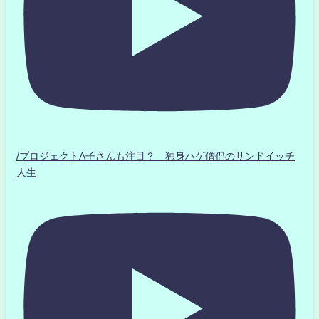
/プロジェクトA子さんも注目？ 独身ハゲ僧侶のサンドイッチ
人生