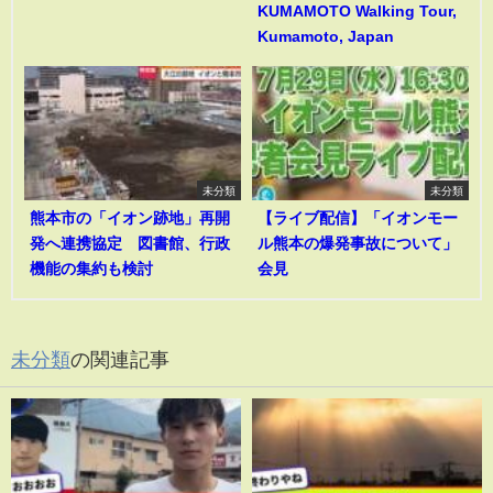
KUMAMOTO Walking Tour,
Kumamoto, Japan
未分類
未分類
熊本市の「イオン跡地」再開
【ライブ配信】「イオンモー
発へ連携協定 図書館、行政
ル熊本の爆発事故について」
機能の集約も検討
会見
未分類
の関連記事