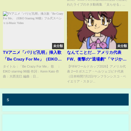
れたライブのネタ動画集 「太らせる」...
未分類
未分類
TVアニメ「パリピ孔明」挿入歌
なんてことだ… アメリカ代表
「Be Crazy For Me」（EIKO
FW、衝撃の“退場劇”「マジか」
Starring 96猫）フル尺スペシャ
「いろんな意味で痛い」相手DF
タイトル：「Be Crazy For Me」 歌 ：
【FIFAワールドカップ2026】アメリカ代
EIKO starring 96猫 作詞：Kenn Kato 作
表 2ー0 ボスニア・ヘルツェゴビナ代表
ルMusic Video
の足首を踏みつける危険プレー
曲：大西克巳 編曲：日...
（日本時間7月2日/サンフランシスコ・ベ
(ABEMA TIMES)
イエリア・スタジ...
s