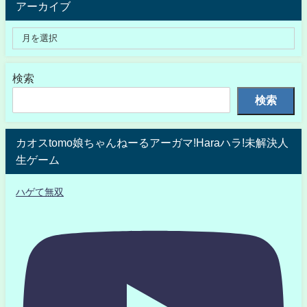
アーカイブ
検索
検索
カオスtomo娘ちゃんねーるアーガマ!Haraハラ!未解決人
生ゲーム
ハゲて無双