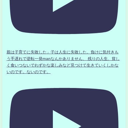
親は子育てに失敗した」子は人生に失敗した。負けに気付きも
う手遅れで逆転一発manなんかありません、 残りの人生、貧し
く食いつないでわずかな楽しみなど見つけて生きていくしかな
いのです。ないのです。