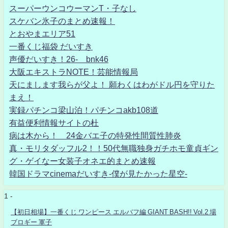
スーパーウンコウーマンT・子なし
スケバン氷子のまとめ速報！
とおやまエリア51
一番くじ福袋 だいすき
声優だいすき！26- bnk46
大阪エキストラNOTE！芸能情報局
天にまします我らが父よ！ 願わくはわがドル円を守りた
まえ！
実録パチンコ梁山泊！パチンコakb108道
有益便利情報サイトの杜
病は木から！ 24金バエ子の特発性間質性肺炎
真・モリタダッフル2！！50代無職独身ガチホモ童貞ギン
グ・ゲイなー女装子オネエ的まとめ速報
韓国ドラマcinemaだいすき-僕が見たかった星空-
1 -
【初日相場】一番くじ ワンピース エルバフ編 GIANT BASH!! Vol.2 場
ブロギー 軍子