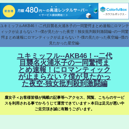
ユキミッフルAKB46！-二代目襲名火浦氷子の一同驚愕まとめ速報にロマンテ
ィックが止まらない？--僕が見たかった夜空！独女批判殺到激闘編--の一同驚
愕まとめ速報にロマンティックが止まらない？-僕の見たかった夜空編--僕の
見たかった星空編-
ユキミッフル--AKB46！--二代
目襲名火浦氷子の一同驚愕ま
とめ速報！にロマンティック
が止まらない？僕が見たかっ
た夜空-独女批判殺到激闘編
腐女子＜お客様皆様が掲載の記事等へアクセス、閲覧、こちらのサービ
スを利用される事でかろうじて運営できています＞本日は足元が悪い中
ご足労頂き誠に有難うございます。