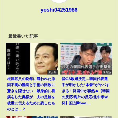
yoshi04251986
最近書いた記事
未分類
未分類
根津甚八の晩年に襲われた原
😱GS敗退決定…韓国代表選
因不明の難病と手術の回数に
手が明かした“本音”がヤバす
驚きを隠せない…献身的に看
ぎる！韓国中が騒然🔥【韓国
病をした奥様が、夫の足跡を
の反応/海外の反応/北中米W
後世に伝えるために残したも
杯】🇰🇷⚽bad,...
のとは…？