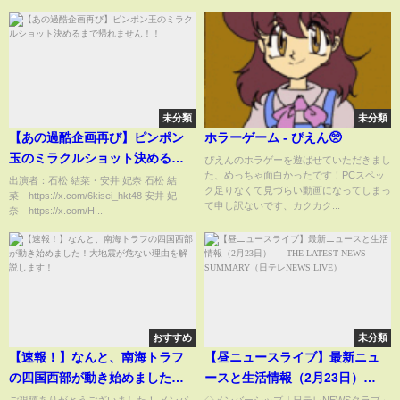
未分類
未分類
【あの過酷企画再び】ピンポン
ホラーゲーム - ぴえん🥺
玉のミラクルショット決めるま
ぴえんのホラゲーを遊ばせていただきまし
た、めっちゃ面白かったです！PCスペッ
で帰れません！！
出演者：石松 結菜・安井 妃奈 石松 結
ク足りなくて見づらい動画になってしまっ
菜 https://x.com/6kisei_hkt48 安井 妃
て申し訳ないです、カクカク...
奈 https://x.com/H...
おすすめ
未分類
【速報！】なんと、南海トラフ
【昼ニュースライブ】最新ニュ
の四国西部が動き始めました！
ースと生活情報（2月23日）
大地震が危ない理由を解説しま
──THE LATEST NEWS
ご視聴ありがとうございました！ メンバ
◇メンバーシップ「日テレNEWSクラブ」