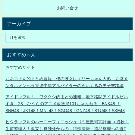
お問い合せ
アーカイブ
おすすめ～ん
おすすめサイト
おネコさん的まとめ速報 僕の彼女はエリーちゃん人形！豆腐メ
ンタルメンヘラ電波中年アルバイターのぬいぐるみ男子末路編
アイドッフル！ ワタクシ的まとめ速報 地下格闘アイドルだい
すき！23 ひうらのアニメ放送局101ちゃんねる BNK48 ！
SNH48！JKT48！MNL48！SGO48！GNZ48！STU48！SKE48
ヒウラッフルのハーニーフィニッシュゴミ屋敷補完計画 ＜必殺！
生前整理人！孤立し孤独死からの～特殊清掃・遺品整理への道F