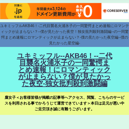
ユキミッフルAKB46！-二代目襲名火浦氷子の一同驚愕まとめ速報にロマンテ
ィックが止まらない？--僕が見たかった夜空！独女批判殺到激闘編--の一同驚
愕まとめ速報にロマンティックが止まらない？-僕の見たかった夜空編--僕の
見たかった星空編-
ユキミッフル--AKB46！--二代
目襲名火浦氷子の一同驚愕ま
とめ速報！にロマンティック
が止まらない？僕が見たかっ
た夜空-独女批判殺到激闘編
腐女子＜お客様皆様が掲載の記事等へアクセス、閲覧、こちらのサービ
スを利用される事でかろうじて運営できています＞本日は足元が悪い中
ご足労頂き誠に有難うございます。