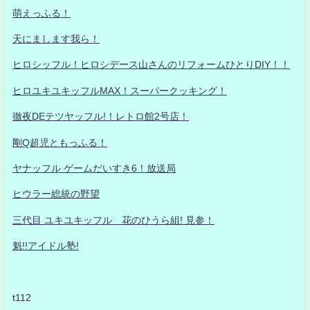
萌えっふる！
天にまします我ら！
ヒロシッフル！ヒロシデース山さんのリフォームひとりDIY！！
ヒロユキユキッフルMAX！スーパークッキング！
徹夜DEテツヤッフル!！レトロ館2号店！
剛Q超児ともっふる！
ヤナッフル ゲームだいすき6！放送局
ヒウラー総統の野望
三代目 ユキユキッフル 花のひうら組! 見参！
魁!!アイドル塾!
t112