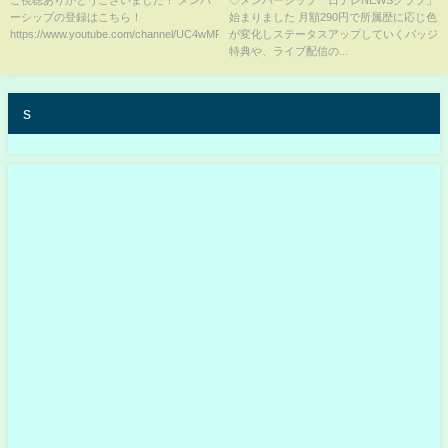
ーシップの登録はこちら！
始まりました 月額290円で所属歴に応じ色
す！
SUMMARY（日テレNEWS
https://www.youtube.com/channel/UC4wMR...
が変化しステータスアップしていくバッジ
LIVE）
特典や、ライブ配信の...
s