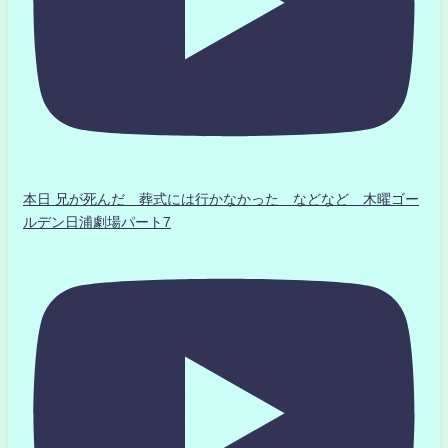
本日 兄が死んだ 葬式には行かなかった などなど 木曜ゴー
ルデン日浦劇場パート7