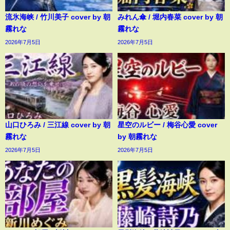
流氷海峡 / 竹川美子 cover by 朝
みれん傘 / 堀内春菜 cover by 朝
霧れな
霧れな
2026年7月5日
2026年7月5日
山口ひろみ / 三江線 cover by 朝
星空のルビー / 梅谷心愛 cover
霧れな
by 朝霧れな
2026年7月5日
2026年7月5日