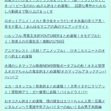
男装スケバン女子！スケッフルまっくす！（新・ナンノひゃくし
きっ!！ビー玉のおいぬさん的まとめ速報） 話題な事件からおも
しろ動画まで取り上げまっくす
ロボットアニメ！メカと美少女キャラだいすき永遠の非リア充・
非モテ星人 ！あらゆるマニアの為のマニアックサイト
ハルッフル-専業主夫的YOUTUBERまとめ速報！キモデブおた
く！初老人の介護生活！激動の1750日
アニゲタレスト（元祖！アニメッフル） ひきこもりニートのオ
ナベ的まとめ速報
火浦のシネマッフル映画NEWS情報ポータブルの杜！オネエ管理
人オカマちゃんの鬼女的まとめ速報!オカマッフルアタックナンバ
ーハーフ
ユカ・ヨネッフル！初老的まとめ速報！！大帝イタチにラリアッ
ト！害獣神アリ・ガー被害に必殺！パイルドライバー
おネコさん的まとめ速報 僕の彼女はエリーちゃん人形！豆腐メ
ンタルメンヘラ電波中年アルバイターのぬいぐるみ男子末路編