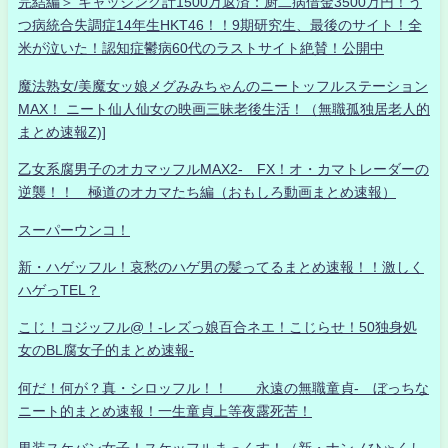
完結編＞ キャッシング計1500万返済：厨二病借金3500万円！う
つ病統合失調症14年生HKT46！！9期研究生、最後のサイト！全
米が泣いた！認知症鬱病60代のラストサイト絶賛！公開中
魔法熟女/美魔女ッ娘メグみみちゃんのニートッフルステーション
MAX！ ニート仙人仙女の映画三昧老後生活！（無職孤独居老人的
まとめ速報Z)]
乙女系腐男子のオカマッフルMAX2- FX！オ・カマトレーダーの
逆襲！！ 極道のオカマたち編（おもしろ動画まとめ速報）
スーパーウンコ！
新・ハゲッフル！哀愁のハゲ男の髪ってるまとめ速報！！激しく
ハゲっTEL？
こじ！コジッフル@！-レズっ娘百合ネエ！こじらせ！50独身処
女のBL腐女子的まとめ速報-
何だ！何が？真・シロッフル！！ 永遠の無職童貞- ぼっちな
ニート的まとめ速報！一生童貞上等夜露死苦！