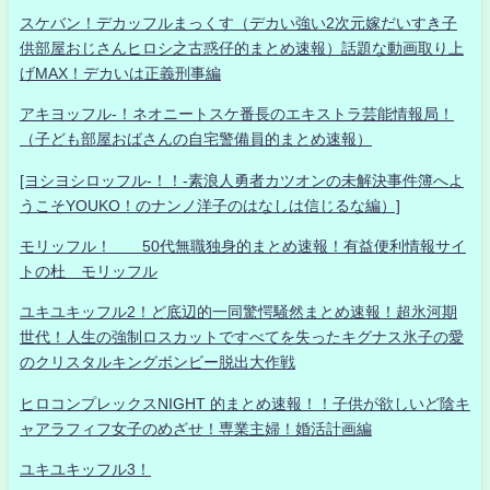
スケバン！デカッフルまっくす（デカい強い2次元嫁だいすき子
供部屋おじさんヒロシ之古惑仔的まとめ速報）話題な動画取り上
げMAX！デカいは正義刑事編
アキヨッフル-！ネオニートスケ番長のエキストラ芸能情報局！
（子ども部屋おばさんの自宅警備員的まとめ速報）
[ヨシヨシロッフル-！！-素浪人勇者カツオンの未解決事件簿へよ
うこそYOUKO！のナンノ洋子のはなしは信じるな編）]
モリッフル！ 50代無職独身的まとめ速報！有益便利情報サイ
トの杜 モリッフル
ユキユキッフル2！ど底辺的一同驚愕騒然まとめ速報！超氷河期
世代！人生の強制ロスカットですべてを失ったキグナス氷子の愛
のクリスタルキングボンビー脱出大作戦
ヒロコンプレックスNIGHT 的まとめ速報！！子供が欲しいど陰キ
ャアラフィフ女子のめざせ！専業主婦！婚活計画編
ユキユキッフル3！