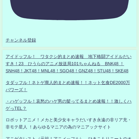
チャンネル登録
アイドッフル！ ワタクシ的まとめ速報 地下格闘アイドルだい
すき！23 ひうらのアニメ放送局101ちゃんねる BNK48 ！
SNH48！JKT48！MNL48！SGO48！GNZ48！STU48！SKE48
タダッフル！ネトゲ廃人的まとめ速報！！ネット乞食DE2000万
パワーズ！
・ハゲッフル！哀愁のハゲ男の髪ってるまとめ速報！！激しくハ
ゲっTEL？
ロボットアニメ！メカと美少女キャラだいすき永遠の非リア充・
非モテ星人 ！あらゆるマニアの為のマニアックサイト
アニゲタレスト（元祖！アニメッフル） ひきこもりニートのオ