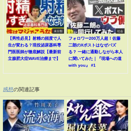
未分類
社会
【男性必見】射精の頻度で人
フォロワー200万人超！佐藤
生が変わる？現役泌尿器科専
二朗のXポストはなぜバズ
門医医師が徹底解説【最新前
る？ 一緒に通勤しながら本人
立腺肥大症WAVE治療まで】
に聞いてみた｜『現場への道
with you』 #1
感想
の関連記事