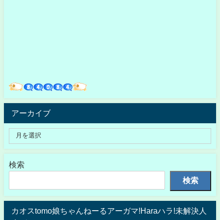
アーカイブ
検索
検索
カオスtomo娘ちゃんねーるアーガマ!Haraハラ!未解決人