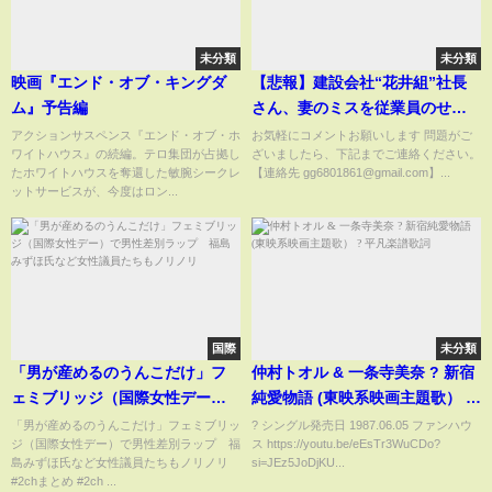
未分類
未分類
映画『エンド・オブ・キングダ
【悲報】建設会社“花井組”社長
ム』予告編
さん、妻のミスを従業員のせい
にして暴行してしまう
アクションサスペンス『エンド・オブ・ホ
お気軽にコメントお願いします 問題がご
ワイトハウス』の続編。テロ集団が占拠し
ざいましたら、下記までご連絡ください。
たホワイトハウスを奪還した敏腕シークレ
【連絡先 gg6801861@gmail.com】...
ットサービスが、今度はロン...
国際
未分類
「男が産めるのうんこだけ」フ
仲村トオル & 一条寺美奈 ? 新宿
ェミブリッジ（国際女性デー）
純愛物語 (東映系映画主題歌） ?
で男性差別ラップ 福島みずほ
平凡楽譜歌詞
「男が産めるのうんこだけ」フェミブリッ
? シングル発売日 1987.06.05 ファンハウ
ジ（国際女性デー）で男性差別ラップ 福
ス https://youtu.be/eEsTr3WuCDo?
氏など女性議員たちもノリノリ
島みずほ氏など女性議員たちもノリノリ
si=JEz5JoDjKU...
#2chまとめ #2ch ...