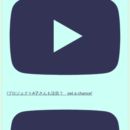
/プロジェクトA子さんも注目？ get a chance!