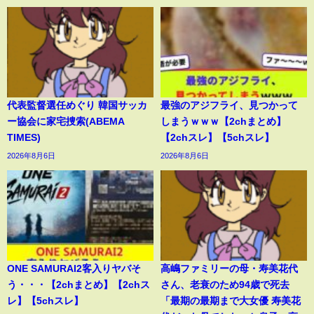
代表監督選任めぐり 韓国サッカ
最強のアジフライ、見つかって
ー協会に家宅捜索(ABEMA
しまうｗｗｗ【2chまとめ】
TIMES)
【2chスレ】【5chスレ】
2026年8月6日
2026年8月6日
ONE SAMURAI2客入りヤバそ
高嶋ファミリーの母・寿美花代
う・・・【2chまとめ】【2chス
さん、老衰のため94歳で死去
レ】【5chスレ】
「最期の最期まで大女優 寿美花