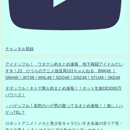
チャンネル登録
アイドッフル！ ワタクシ的まとめ速報 地下格闘アイドルだい
すき！23 ひうらのアニメ放送局101ちゃんねる BNK48 ！
SNH48！JKT48！MNL48！SGO48！GNZ48！STU48！SKE48
タダッフル！ネトゲ廃人的まとめ速報！！ネット乞食DE2000万
パワーズ！
・ハゲッフル！哀愁のハゲ男の髪ってるまとめ速報！！激しくハ
ゲっTEL？
ロボットアニメ！メカと美少女キャラだいすき永遠の非リア充・
非モテ星人 ！あらゆるマニアの為のマニアックサイト