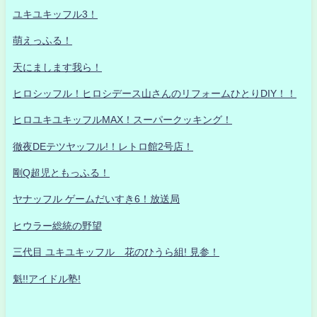
ユキユキッフル3！
萌えっふる！
天にまします我ら！
ヒロシッフル！ヒロシデース山さんのリフォームひとりDIY！！
ヒロユキユキッフルMAX！スーパークッキング！
徹夜DEテツヤッフル!！レトロ館2号店！
剛Q超児ともっふる！
ヤナッフル ゲームだいすき6！放送局
ヒウラー総統の野望
三代目 ユキユキッフル 花のひうら組! 見参！
魁!!アイドル塾!