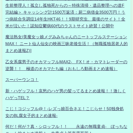
生前整理人！孤立し孤独死からの～特殊清掃・遺品整理への道F
完結編＞ キャッシング計1500万返済：厨二病借金3500万円！う
つ病統合失調症14年生HKT46！！9期研究生、最後のサイト！全
米が泣いた！認知症鬱病60代のラストサイト絶賛！公開中
魔法熟女/美魔女ッ娘メグみみちゃんのニートッフルステーション
MAX！ ニート仙人仙女の映画三昧老後生活！（無職孤独居老人的
まとめ速報Z)]
乙女系腐男子のオカマッフルMAX2- FX！オ・カマトレーダーの
逆襲！！ 極道のオカマたち編（おもしろ動画まとめ速報）
スーパーウンコ！
新・ハゲッフル！哀愁のハゲ男の髪ってるまとめ速報！！激しく
ハゲっTEL？
こじ！コジッフル@！-レズっ娘百合ネエ！こじらせ！50独身処
女のBL腐女子的まとめ速報-
何だ！何が？真・シロッフル！！ 永遠の無職童貞- ぼっちな