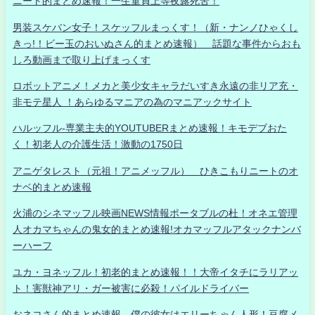
ニート的まとめ速報！一生童貞上等夜露死苦！
男装スケバン女子！スケッフルまっくす！（新・ナンノひゃくし
きっ!！ビー玉のおいぬさん的まとめ速報） 話題な事件からおも
しろ動画まで取り上げまっくす
ロボットアニメ！メカと美少女キャラだいすき永遠の非リア充・
非モテ星人 ！あらゆるマニアの為のマニアックサイト
ハルッフル-専業主夫的YOUTUBERまとめ速報！キモデブおた
く！初老人の介護生活！激動の1750日
アニゲタレスト（元祖！アニメッフル） ひきこもりニートのオ
ナベ的まとめ速報
火浦のシネマッフル映画NEWS情報ポータブルの杜！オネエ管理
人オカマちゃんの鬼女的まとめ速報!オカマッフルアタックナンバ
ーハーフ
ユカ・ヨネッフル！初老的まとめ速報！！大帝イタチにラリアッ
ト！害獣神アリ・ガー被害に必殺！パイルドライバー
おネコさん的まとめ速報 僕の彼女はエリーちゃん人形！豆腐メ