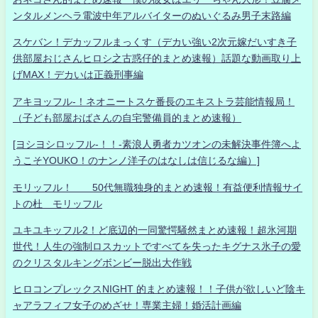
ンタルメンヘラ電波中年アルバイターのぬいぐるみ男子末路編
スケバン！デカッフルまっくす（デカい強い2次元嫁だいすき子
供部屋おじさんヒロシ之古惑仔的まとめ速報）話題な動画取り上
げMAX！デカいは正義刑事編
アキヨッフル-！ネオニートスケ番長のエキストラ芸能情報局！
（子ども部屋おばさんの自宅警備員的まとめ速報）
[ヨシヨシロッフル-！！-素浪人勇者カツオンの未解決事件簿へよ
うこそYOUKO！のナンノ洋子のはなしは信じるな編）]
モリッフル！ 50代無職独身的まとめ速報！有益便利情報サイ
トの杜 モリッフル
ユキユキッフル2！ど底辺的一同驚愕騒然まとめ速報！超氷河期
世代！人生の強制ロスカットですべてを失ったキグナス氷子の愛
のクリスタルキングボンビー脱出大作戦
ヒロコンプレックスNIGHT 的まとめ速報！！子供が欲しいど陰キ
ャアラフィフ女子のめざせ！専業主婦！婚活計画編