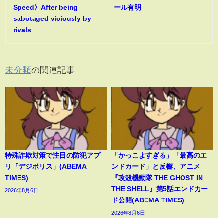
Speed》After being
ール有明
sabotaged viciously by
rivals
未分類
の関連記事
特殊詐欺対策で注目の防犯アプ
「かっこよすぎる」「最高のエ
リ「デジポリス」(ABEMA
ンドカード」と反響、アニメ
TIMES)
『攻殻機動隊 THE GHOST IN
THE SHELL』第5話エンドカー
2026年8月6日
ド公開(ABEMA TIMES)
2026年8月6日