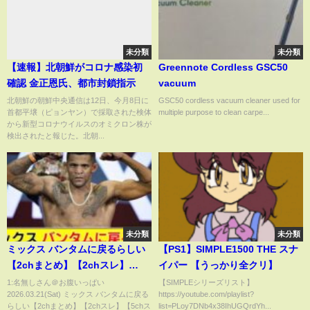
未分類
未分類
【速報】北朝鮮がコロナ感染初
Greennote Cordless GSC50
確認 金正恩氏、都市封鎖指示
vacuum
北朝鮮の朝鮮中央通信は12日、今月8日に
GSC50 cordless vacuum cleaner used for
首都平壌（ピョンヤン）で採取された検体
multiple purpose to clean carpe...
から新型コロナウイルスのオミクロン株が
検出されたと報じた。北朝...
未分類
未分類
ミックス バンタムに戻るらしい
【PS1】SIMPLE1500 THE スナ
【2chまとめ】【2chスレ】
イパー 【うっかり全クリ】
【5chスレ】
1:名無しさん＠お腹いっぱい
【SIMPLEシリーズリスト】
2026.03.21(Sat) ミックス バンタムに戻る
https://youtube.com/playlist?
らしい【2chまとめ】【2chスレ】【5chス
list=PLoy7DNb4x38IhUGQrdYh...