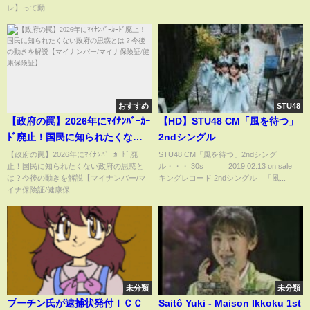
レ】って動...
おすすめ
STU48
【政府の罠】2026年にﾏｲﾅﾝﾊﾞｰｶｰ
【HD】STU48 CM「風を待つ」
ﾄﾞ廃止！国民に知られたくない
2ndシングル
政府の思惑とは？今後の動きを
【政府の罠】2026年にﾏｲﾅﾝﾊﾞｰｶｰﾄﾞ廃
STU48 CM「風を待つ」2ndシング
止！国民に知られたくない政府の思惑と
ル・・・ 30s 2019.02.13 on sale
解説【マイナンバー/マイナ保険
は？今後の動きを解説【マイナンバー/マ
キングレコード 2ndシングル 「風...
証/健康保険証】
イナ保険証/健康保...
未分類
未分類
プーチン氏が逮捕状発付ＩＣＣ
Saitô Yuki - Maison Ikkoku 1st