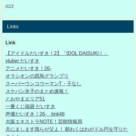
t112
Links
Link
【アイドルだいすき！2】「IDOL DAISUKI！」
vtuber だいすき
アニメだいすき！26-
オラシオンの競馬グランプリ
スーパーウンコウーマンT・子なし
スケバン氷子のまとめ速報！
とおやまエリア51
一番くじ福袋 だいすき
声優だいすき！26- bnk46
大阪エキストラNOTE！芸能情報局
天にまします我らが父よ！ 願わくはわがドル円を守りた