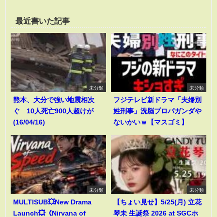
最近書いた記事
未分類
未分類
熊本、大分で強い地震相次
フジテレビ新ドラマ「夫婦別
ぐ 10人死亡900人超けが
姓刑事」洗脳プロパガンダや
(16/04/16)
ないかいｗ【マスゴミ】
未分類
未分類
MULTISUB💥New Drama
【ちょい見せ】5/25(月) 立花
Launch💥《Nirvana of
琴未 生誕祭 2026 at SGCホ