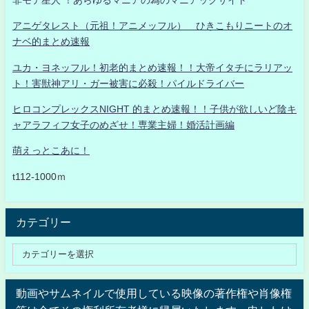
アニゲタレスト（元祖！アニメッフル） ひきこもりニートのオ
ナベ的まとめ速報
ユカ・ヨネッフル！初老的まとめ速報！！大帝イタチにラリアッ
ト！害獣神アリ・ガー被害に必殺！パイルドライバー
ヒロコンプレックスNIGHT 的まとめ速報！！子供が欲しいど陰キ
ャアラフィフ女子のめざせ！専業主婦！婚活計画編
萌えっとこあに！
t112-1000ｍ
カテゴリー
動画やサムネイルで使用している映像の著作権や肖像権