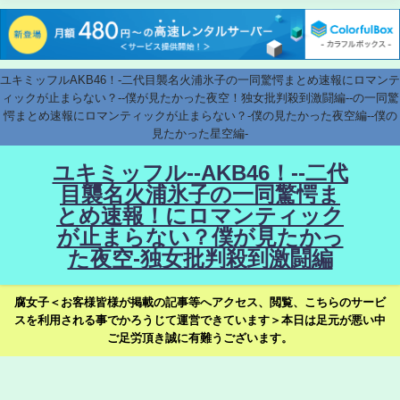
ユキミッフルAKB46！-二代目襲名火浦氷子の一同驚愕まとめ速報にロマンテ
ィックが止まらない？--僕が見たかった夜空！独女批判殺到激闘編--の一同驚
愕まとめ速報にロマンティックが止まらない？-僕の見たかった夜空編--僕の
見たかった星空編-
ユキミッフル--AKB46！--二代
目襲名火浦氷子の一同驚愕ま
とめ速報！にロマンティック
が止まらない？僕が見たかっ
た夜空-独女批判殺到激闘編
腐女子＜お客様皆様が掲載の記事等へアクセス、閲覧、こちらのサービ
スを利用される事でかろうじて運営できています＞本日は足元が悪い中
ご足労頂き誠に有難うございます。