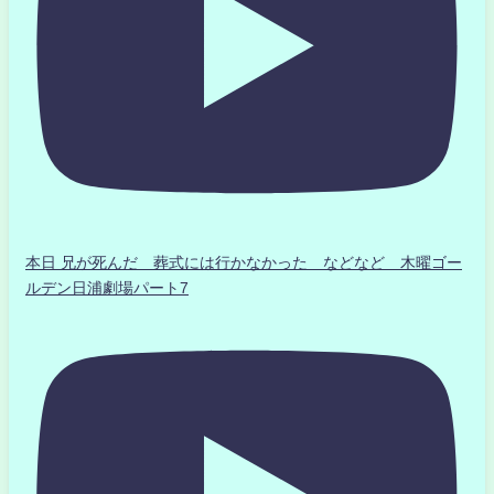
本日 兄が死んだ 葬式には行かなかった などなど 木曜ゴー
ルデン日浦劇場パート7