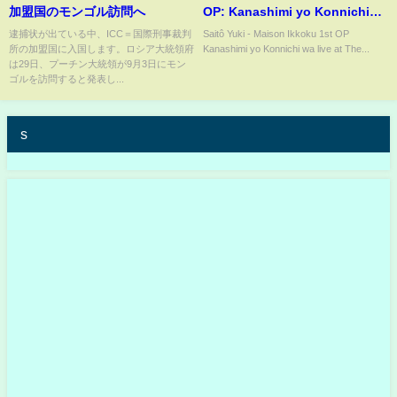
加盟国のモンゴル訪問へ
OP: Kanashimi yo Konnichi
wa live at The Best Ten TV
逮捕状が出ている中、ICC＝国際刑事裁判
Saitô Yuki - Maison Ikkoku 1st OP
所の加盟国に入国します。ロシア大統領府
Kanashimi yo Konnichi wa live at The...
show (86-04-10)
は29日、プーチン大統領が9月3日にモン
ゴルを訪問すると発表し...
s