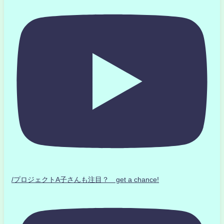
/プロジェクトA子さんも注目？ get a chance!