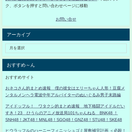
ク、ボタンを押すと問い合わせページに移動
お問い合せ
アーカイブ
おすすめ～ん
おすすめサイト
おネコさん的まとめ速報 僕の彼女はエリーちゃん人形！豆腐メ
ンタルメンヘラ電波中年アルバイターのぬいぐるみ男子末路編
アイドッフル！ ワタクシ的まとめ速報 地下格闘アイドルだい
すき！23 ひうらのアニメ放送局101ちゃんねる BNK48 ！
SNH48！JKT48！MNL48！SGO48！GNZ48！STU48！SKE48
ヒウラッフルのハーニーフィニッシュゴミ屋敷補完計画 ＜必殺！