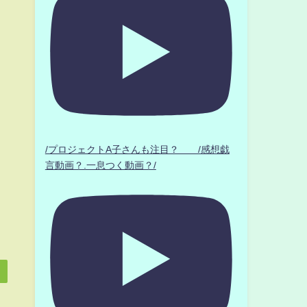
/プロジェクトA子さんも注目？ /感想戯
言動画？.一息つく動画？/