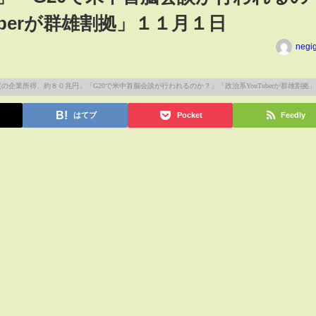
uberが群雄割拠」１１月１日
negi
はてブ
Pocket
Feedly