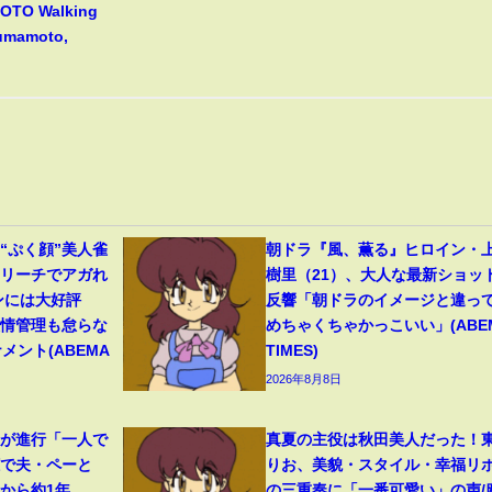
TO Walking
Kumamoto,
“ぷく顔”美人雀
朝ドラ『風、薫る』ヒロイン・
いリーチでアガれ
樹里（21）、大人な最新ショッ
ンには大好評
反響「朝ドラのイメージと違っ
表情管理も怠らな
めちゃくちゃかっこいい」(ABE
メント(ABEMA
TIMES)
2026年8月8日
症が進行「一人で
真夏の主役は秋田美人だった！
聴で夫・ペーと
りお、美貌・スタイル・幸福リ
から約1年
の三重奏に「一番可愛い」の声/