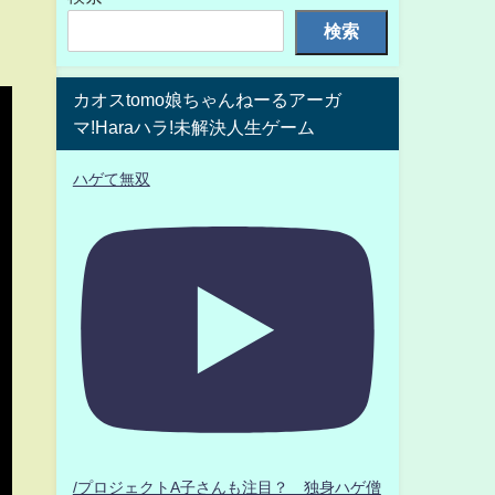
検索
カオスtomo娘ちゃんねーるアーガ
マ!Haraハラ!未解決人生ゲーム
ハゲて無双
/プロジェクトA子さんも注目？ 独身ハゲ僧