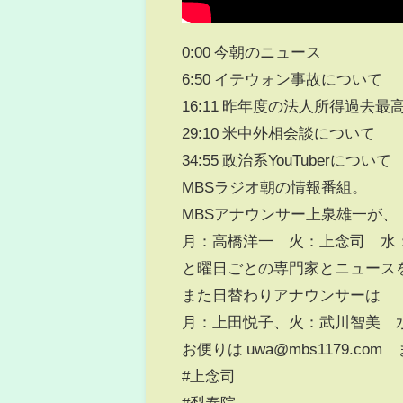
0:00 今朝のニュース
6:50 イテウォン事故について
16:11 昨年度の法人所得過去最
29:10 米中外相会談について
34:55 政治系YouTuberについて
MBSラジオ朝の情報番組。
MBSアナウンサー上泉雄一が、
月：高橋洋一 火：上念司 水
と曜日ごとの専門家とニュース
また日替わりアナウンサーは
月：上田悦子、火：武川智美 
お便りは uwa@mbs1179.com
#上念司
#梨泰院