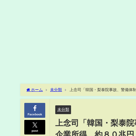
ホーム
未分類
上念司「韓国・梨泰院事故、警備体制
るのか？」「政治系YouTuberが群雄割拠」１１月１日
未分類
Facebook
上念司「韓国・梨泰院
post
企業所得、約８０兆円