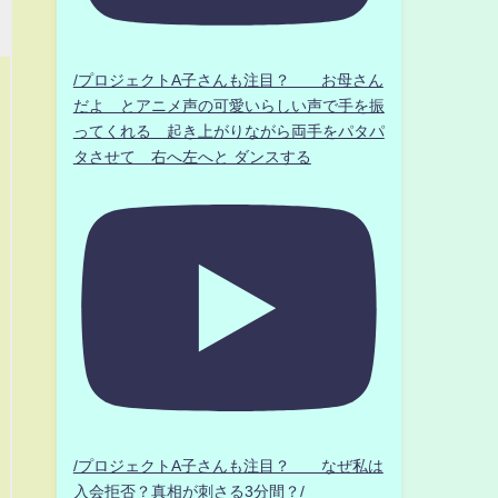
/プロジェクトA子さんも注目？ お母さん
だよ とアニメ声の可愛いらしい声で手を振
ってくれる 起き上がりながら両手をパタパ
タさせて 右へ左へと ダンスする
/プロジェクトA子さんも注目？ なぜ私は
入会拒否？真相が刺さる3分間？/