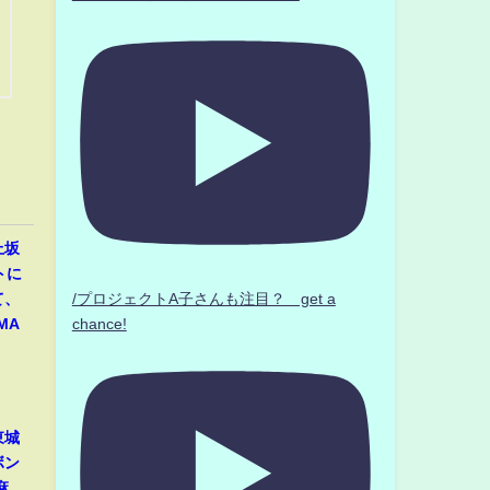
上坂
トに
/プロジェクトA子さんも注目？ get a
て、
chance!
MA
東城
ボン
麻