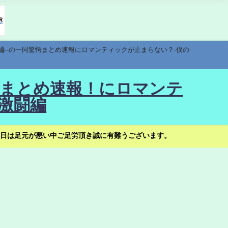
編--の一同驚愕まとめ速報にロマンティックが止まらない？-僕の
驚愕まとめ速報！にロマンテ
激闘編
日は足元が悪い中ご足労頂き誠に有難うございます。