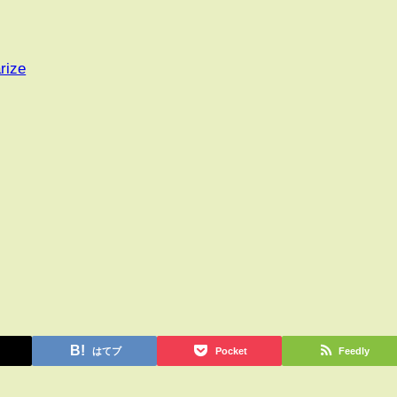
rize
はてブ
Pocket
Feedly