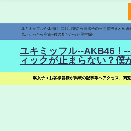
ユキミッフルAKB46！-二代目襲名火浦氷子の一同驚愕まとめ
見たかった夜空編--僕の見たかった星空編-
ユキミッフル--AKB46
ィックが止まらない？僕が
腐女子＜お客様皆様が掲載の記事等へアクセス、閲覧