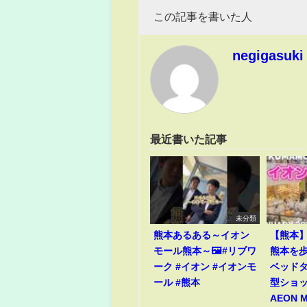
この記事を書いた人
negigasuki
最近書いた記事
未分類
熊本あるある～イオン
【熊本
モール熊本～🖼️#リブワ
熊本を歩
ーク #イオン #イオンモ
ベッド
ール #熊本
型ショ
AEON 