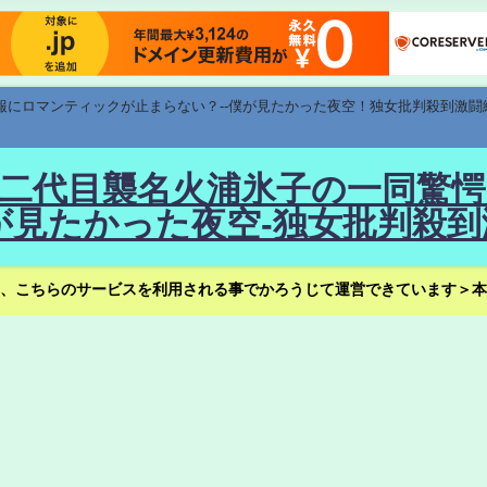
速報にロマンティックが止まらない？--僕が見たかった夜空！独女批判殺到激闘
！--二代目襲名火浦氷子の一同
見たかった夜空-独女批判殺到
、こちらのサービスを利用される事でかろうじて運営できています＞本