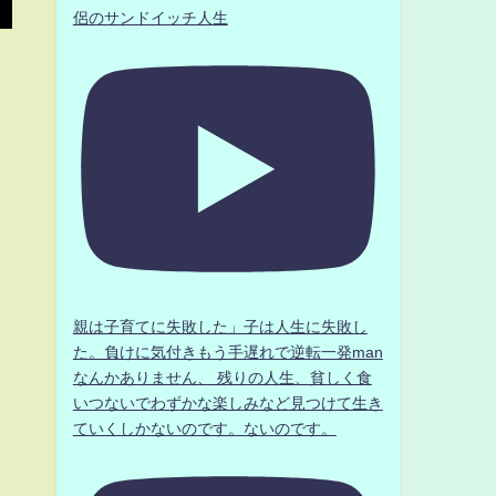
侶のサンドイッチ人生
親は子育てに失敗した」子は人生に失敗し
た。負けに気付きもう手遅れで逆転一発man
なんかありません、 残りの人生、貧しく食
いつないでわずかな楽しみなど見つけて生き
ていくしかないのです。ないのです。