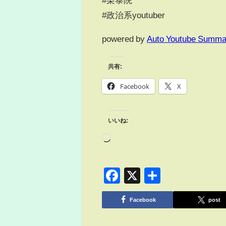
#政治系youtuber
powered by
Auto Youtube Summa
共有:
Facebook
X
いいね:
Facebook
X
共
有
Facebook
post