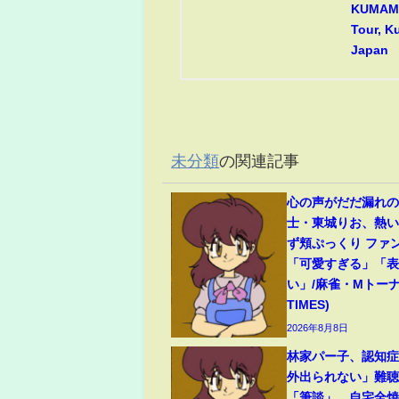
KUMAMO
Tour, 
Japan
未分類
の関連記事
心の声がだだ漏れの
士・東城りお、熱
ず頬ぷっくり ファ
「可愛すぎる」「
い」/麻雀・Mトーナ
TIMES)
2026年8月8日
林家パー子、認知
外出られない」難
「筆談」…自宅全焼