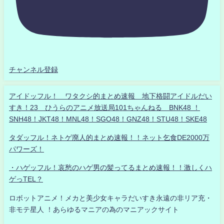
チャンネル登録
アイドッフル！ ワタクシ的まとめ速報 地下格闘アイドルだい
すき！23 ひうらのアニメ放送局101ちゃんねる BNK48 ！
SNH48！JKT48！MNL48！SGO48！GNZ48！STU48！SKE48
タダッフル！ネトゲ廃人的まとめ速報！！ネット乞食DE2000万
パワーズ！
・ハゲッフル！哀愁のハゲ男の髪ってるまとめ速報！！激しくハ
ゲっTEL？
ロボットアニメ！メカと美少女キャラだいすき永遠の非リア充・
非モテ星人 ！あらゆるマニアの為のマニアックサイト