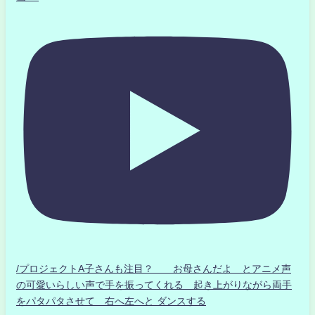
/プロジェクトA子さんも注目？ お母さんだよ とアニメ声
の可愛いらしい声で手を振ってくれる 起き上がりながら両手
をパタパタさせて 右へ左へと ダンスする