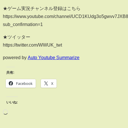
★ゲーム実況チャンネル登録はこちら
https://www.youtube.com/channel/UCD1KUdg3o5gwvv7JX
sub_confirmation=1
★ツイッター
https://twitter.com/WWUK_twt
powered by
Auto Youtube Summarize
共有:
Facebook
X
いいね: