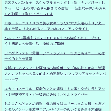
男装スケバン女子！スケッフルまっくす！（新・ナンノひゃくし
きっ!！ビー玉のおいぬさん的まとめ速報） 話題な事件からおも
しろ動画まで取り上げまっくす
ロボットアニメ！メカと美少女キャラだいすき永遠の非リア充・
非モテ星人 ！あらゆるマニアの為のマニアックサイト
ハルッフル-専業主夫的YOUTUBERまとめ速報！キモデブおた
く！初老人の介護生活！激動の1750日
アニゲタレスト（元祖！アニメッフル） ひきこもりニートのオ
ナベ的まとめ速報
火浦のシネマッフル映画NEWS情報ポータブルの杜！オネエ管理
人オカマちゃんの鬼女的まとめ速報!オカマッフルアタックナンバ
ーハーフ
ユカ・ヨネッフル！初老的まとめ速報！！大帝イタチにラリアッ
ト！害獣神アリ・ガー被害に必殺！パイルドライバー
おネコさん的まとめ速報 僕の彼女はエリーちゃん人形！豆腐メ
ンタルメンヘラ電波中年アルバイターのぬいぐるみ男子末路編