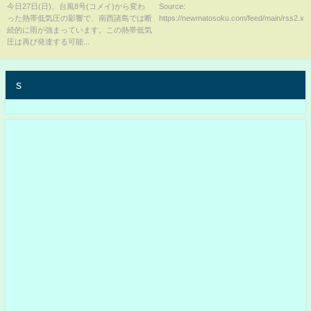
台風になれば再び台風8号に
今日27日(日)、台風8号(コメイ)から変わ
Source:
った熱帯低気圧の影響で、南西諸島では断
https://newmatosoku.com/feed/main/rss2.xml.
続的に雨が強まっています。この熱帯低気
圧は再び発達する可能...
s