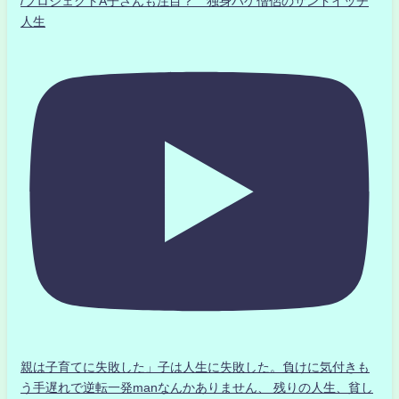
/プロジェクトA子さんも注目？ 独身ハゲ僧侶のサンドイッチ
人生
親は子育てに失敗した」子は人生に失敗した。負けに気付きも
う手遅れで逆転一発manなんかありません、 残りの人生、貧し