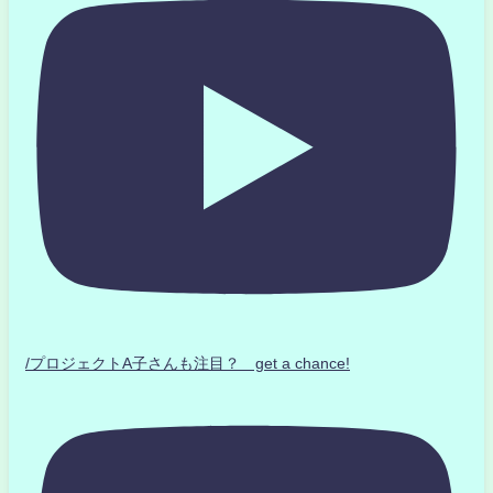
/プロジェクトA子さんも注目？ get a chance!