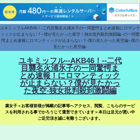
ユキミッフルAKB46！-二代目襲名火浦氷子の一同驚愕まとめ速報にロマンテ
ィックが止まらない？--僕が見たかった夜空！独女批判殺到激闘編--の一同驚
愕まとめ速報にロマンティックが止まらない？-僕の見たかった夜空編--僕の
見たかった星空編-
ユキミッフル--AKB46！--二代
目襲名火浦氷子の一同驚愕ま
とめ速報！にロマンティック
が止まらない？僕が見たかっ
た夜空-独女批判殺到激闘編
腐女子＜お客様皆様が掲載の記事等へアクセス、閲覧、こちらのサービ
スを利用される事でかろうじて運営できています＞本日は足元が悪い中
ご足労頂き誠に有難うございます。