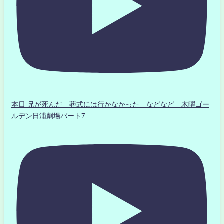
本日 兄が死んだ 葬式には行かなかった などなど 木曜ゴー
ルデン日浦劇場パート7