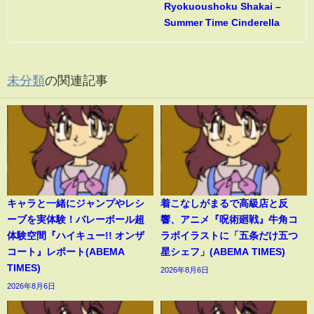
Ryokuoushoku Shakai –
Summer Time Cinderella
未分類
の関連記事
キャラと一緒にジャンプやレシ
着こなしがまるで高級店と反
ーブを実体験！バレーボール超
響、アニメ『呪術廻戦』牛角コ
体験空間『ハイキュー!! オンザ
ラボイラストに「五条だけ五つ
コート』レポート(ABEMA
星シェフ」(ABEMA TIMES)
TIMES)
2026年8月6日
2026年8月6日