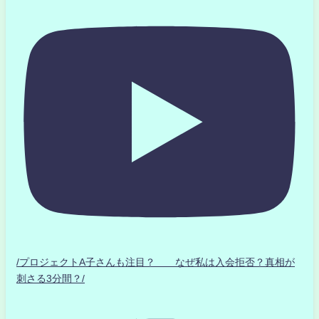
/プロジェクトA子さんも注目？ なぜ私は入会拒否？真相が
刺さる3分間？/