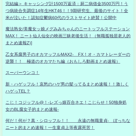
完結編＞ キャッシング計1500万返済：厨二病借金3500万円！う
つ病統合失調症14年生HKT46！！9期研究生、最後のサイト！全
米が泣いた！認知症鬱病60代のラストサイト絶賛！公開中
魔法熟女/美魔女ッ娘メグみみちゃんのニートッフルステーション
MAX！ ニート仙人仙女の映画三昧老後生活！（無職孤独居老人的
まとめ速報Z)]
乙女系腐男子のオカマッフルMAX2- FX！オ・カマトレーダーの
逆襲！！ 極道のオカマたち編（おもしろ動画まとめ速報）
スーパーウンコ！
新・ハゲッフル！哀愁のハゲ男の髪ってるまとめ速報！！激しく
ハゲっTEL？
こじ！コジッフル@！-レズっ娘百合ネエ！こじらせ！50独身処
女のBL腐女子的まとめ速報-
何だ！何が？真・シロッフル！！ 永遠の無職童貞- ぼっちな
ニート的まとめ速報！一生童貞上等夜露死苦！