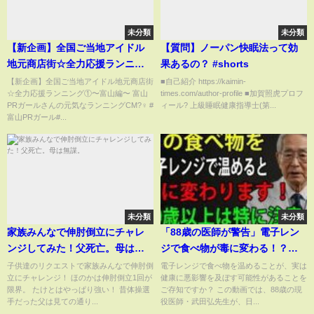
未分類
未分類
【新企画】全国ご当地アイドル
【質問】ノーパン快眠法って効
地元商店街☆全力応援ランニン
果あるの？ #shorts
グ①〜富山編〜
【新企画】全国ご当地アイドル地元商店街
■自己紹介 https://kaimin-
☆全力応援ランニング①〜富山編〜 富山
times.com/author-profile ■加賀照虎プロフ
PRガールさんの元気なランニングCM?‍♀️ #
ィール? 上級睡眠健康指導士(第...
富山PRガール#...
未分類
未分類
家族みんなで伸肘倒立にチャレ
「88歳の医師が警告」電子レン
ンジしてみた！父死亡。母は無
ジで食べ物が毒に変わる！？知
謀。
らずに続けていませんか｜高齢
子供達のリクエストで家族みんなで伸肘倒
電子レンジで食べ物を温めることが、実は
立にチャレンジ！ ほのかは伸肘倒立1回が
健康に悪影響を及ぼす可能性があることを
者のための健康の知恵
限界。 たけとはやっぱり強い！ 昔体操選
ご存知ですか？ この動画では、88歳の現
手だった父は見ての通り...
役医師・武田弘先生が、日...