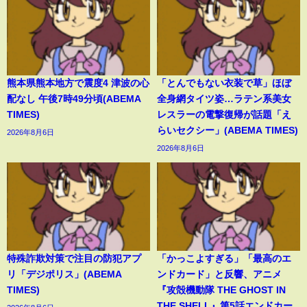
熊本県熊本地方で震度4 津波の心
「とんでもない衣装で草」ほぼ
配なし 午後7時49分頃(ABEMA
全身網タイツ姿…ラテン系美女
TIMES)
レスラーの電撃復帰が話題「え
らいセクシー」(ABEMA TIMES)
2026年8月6日
2026年8月6日
特殊詐欺対策で注目の防犯アプ
「かっこよすぎる」「最高のエ
リ「デジポリス」(ABEMA
ンドカード」と反響、アニメ
TIMES)
『攻殻機動隊 THE GHOST IN
THE SHELL』第5話エンドカー