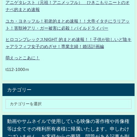
アニゲタレスト（元祖！アニメッフル） ひきこもりニートのオ
ナベ的まとめ速報
ユカ・ヨネッフル！初老的まとめ速報！！大帝イタチにラリアッ
ト！害獣神アリ・ガー被害に必殺！パイルドライバー
ヒロコンプレックスNIGHT 的まとめ速報！！子供が欲しいど陰キ
ャアラフィフ女子のめざせ！専業主婦！婚活計画編
萌えっとこあに！
t112-1000ｍ
カテゴリー
動画やサムネイルで使用している映像の著作権や肖像権
等は全てその権利所有者様に帰属いたします。申しわけ
ございません。お客様からの要望、問題がある記事を削