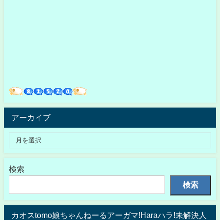
アーカイブ
検索
検索
カオスtomo娘ちゃんねーるアーガマ!Haraハラ!未解決人