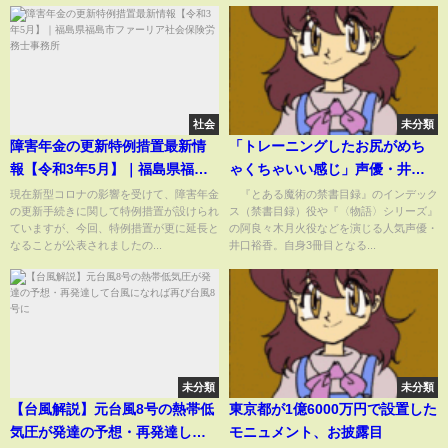
社会
未分類
障害年金の更新特例措置最新情
「トレーニングしたお尻がめち
報【令和3年5月】｜福島県福島
ゃくちゃいい感じ」声優・井口
市ファーリア社会保険労務士事
裕香の3冊目の写真集が発売に
現在新型コロナの影響を受けて、障害年金
『とある魔術の禁書目録』のインデック
の更新手続きに関して特例措置が設けられ
ス（禁書目録）役や『〈物語〉シリーズ』
務所
(ABEMA TIMES)
ていますが、今回、特例措置が更に延長と
の阿良々木月火役などを演じる人気声優・
なることが公表されましたの...
井口裕香。自身3冊目となる...
未分類
未分類
【台風解説】元台風8号の熱帯低
東京都が1億6000万円で設置した
気圧が発達の予想・再発達して
モニュメント、お披露目