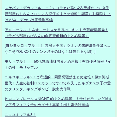
スケバン！デカッフルまっくす（デカい強い2次元嫁だいすき子
供部屋おじさんヒロシ之古惑仔的まとめ速報）話題な動画取り上
げMAX！デカいは正義刑事編
アキヨッフル-！ネオニートスケ番長のエキストラ芸能情報局！
（子ども部屋おばさんの自宅警備員的まとめ速報）
[ヨシヨシロッフル-！！-素浪人勇者カツオンの未解決事件簿へよ
うこそYOUKO！のナンノ洋子のはなしは信じるな編）]
モリッフル！ 50代無職独身的まとめ速報！有益便利情報サイ
トの杜 モリッフル
ユキユキッフル2！ど底辺的一同驚愕騒然まとめ速報！超氷河期
世代！人生の強制ロスカットですべてを失ったキグナス氷子の愛
のクリスタルキングボンビー脱出大作戦
ヒロコンプレックスNIGHT 的まとめ速報！！子供が欲しいど陰キ
ャアラフィフ女子のめざせ！専業主婦！婚活計画編
ユキユキッフル3！