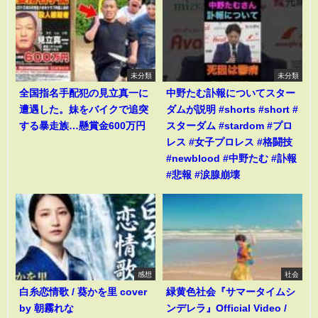
未分類
未分類
全国指名手配犯の見立真一に
中野たむ訃報についてスター
遭遇した。妹をバイクで追突
ダムが説明 #shorts #short #
する暴走族…懸賞金600万円
スターダム #stardom #プロ
レス #女子プロレス #格闘技
#newblood #中野たむ #訃報
#悲報 #涙腺崩壊
感想
社会
白糸恋情歌 / 葵かを里 cover
緑黄色社会『サマータイムシ
by 朝霧れな
ンデレラ』Official Video /