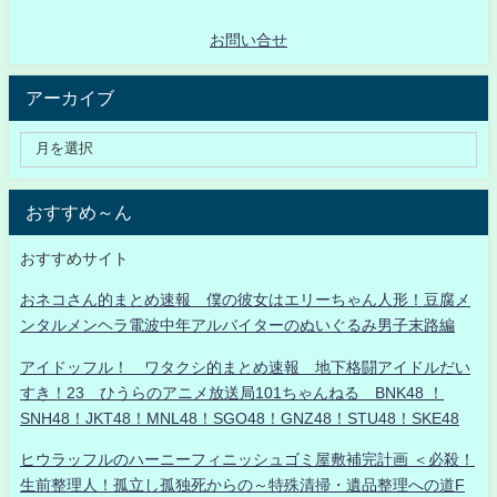
お問い合せ
アーカイブ
おすすめ～ん
おすすめサイト
おネコさん的まとめ速報 僕の彼女はエリーちゃん人形！豆腐メ
ンタルメンヘラ電波中年アルバイターのぬいぐるみ男子末路編
アイドッフル！ ワタクシ的まとめ速報 地下格闘アイドルだい
すき！23 ひうらのアニメ放送局101ちゃんねる BNK48 ！
SNH48！JKT48！MNL48！SGO48！GNZ48！STU48！SKE48
ヒウラッフルのハーニーフィニッシュゴミ屋敷補完計画 ＜必殺！
生前整理人！孤立し孤独死からの～特殊清掃・遺品整理への道F