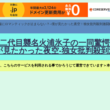
速報にロマンティックが止まらない？--僕が見たかった夜空！独女批判殺到激闘
！--二代目襲名火浦氷子の一同
見たかった夜空-独女批判殺到
、こちらのサービスを利用される事でかろうじて運営できています＞本