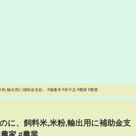
,輸出用に補助金支給。 #備蓄米 #米不足 #農家 #農業
のに、飼料米,米粉,輸出用に補助金支
#農家 #農業