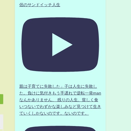
侶のサンドイッチ人生
親は子育てに失敗した」子は人生に失敗し
た。負けに気付きもう手遅れで逆転一発man
なんかありません、 残りの人生、貧しく食
いつないでわずかな楽しみなど見つけて生き
ていくしかないのです。ないのです。