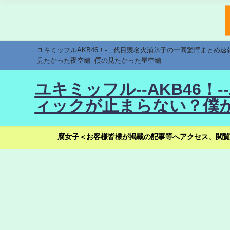
ユキミッフルAKB46！-二代目襲名火浦氷子の一同驚愕まとめ
見たかった夜空編--僕の見たかった星空編-
ユキミッフル--AKB46
ィックが止まらない？僕が
腐女子＜お客様皆様が掲載の記事等へアクセス、閲覧