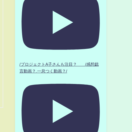
/プロジェクトA子さんも注目？ /感想戯
言動画？.一息つく動画？/