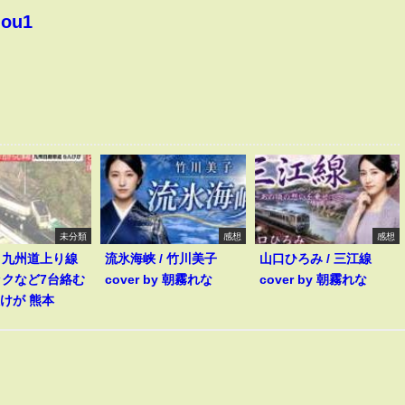
hou1
未分類
感想
感想
】九州道上り線
流氷海峡 / 竹川美子
山口ひろみ / 三江線
ックなど7台絡む
cover by 朝霧れな
cover by 朝霧れな
人けが 熊本