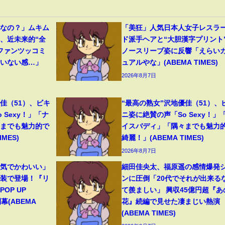
フなの？」ムキム
「美狂」人気日本人女子レスラ
、近未来的“全
ド派手ヘアと“大胆漢字プリント
ファンツッコミ
ノースリーブ姿に反響「えらい
ていない感…」
ュアルやな」(ABEMA TIMES)
2026年8月7日
佳（51）、ビキ
“最高の熟女”沢地優佳（51）、
 Sexy！」「ナ
ニ姿に絶賛の声「So Sexy！」
々までも魅力的で
イスバディ」「隅々までも魅力
MES)
綺麗！」(ABEMA TIMES)
2026年8月7日
囲気でかわいい」
細田佳央太、福原遥の感情爆発
和装で登場！『リ
ンに圧倒「20代でそれが出来る
OP UP
て羨ましい」 興収45億円超『あ
幕(ABEMA
花』続編で見せた凄まじい熱演
(ABEMA TIMES)