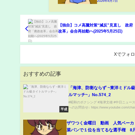
2026年8月7日
【独自】コメ高騰対策“減反”見直し 政府
改革」会合再始動へ(2025年5月25日)
Xでフォ
おすすめの記事
「海津、防衛ならず ~東洋ミドル
ルマッチ~」No.574_2
#昭和のボクシング #海津文雄 #中日ニュー
へのお問合せ↓ https://www.youtube.com/chann
平成
ザワつく金曜日 動画 人気ベーカ
菜パンで１位を当てるな選手権 8