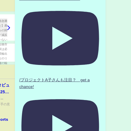
/プロジェクトA子さんも注目？ get a
タビュ
chance!
25日
ュー
選手の意
rts