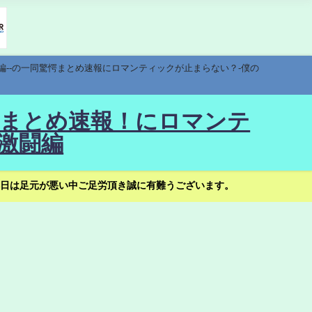
編--の一同驚愕まとめ速報にロマンティックが止まらない？-僕の
驚愕まとめ速報！にロマンテ
激闘編
日は足元が悪い中ご足労頂き誠に有難うございます。