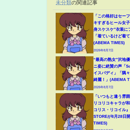
未分類
の関連記事
「この格好はセー
キすぎるヒール女子
身スケスケ”衣装に
「着ているけど着
(ABEMA TIMES)
2026年8月7日
“最高の熟女”沢地優
ニ姿に絶賛の声「So
イスバディ」「隅
綺麗！」(ABEMA TI
2026年8月7日
「いつもと違う雰
リコリコキャラが
コリス・リコイル』P
STOREが8月28日開
TIMES)