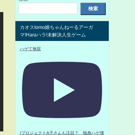
検索
カオスtomo娘ちゃんねーるアーガ
マ!Haraハラ!未解決人生ゲーム
ハゲて無双
/プロジェクトA子さんも注目？ 独身ハゲ僧