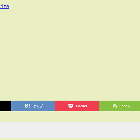
rize
はてブ
Pocket
Feedly