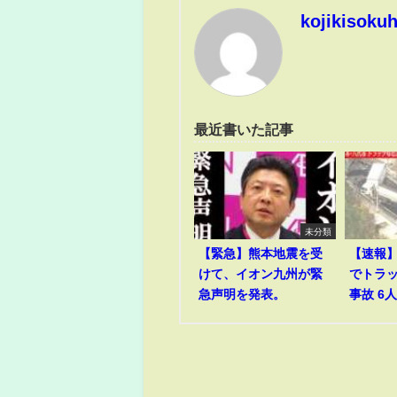
kojikisoku
最近書いた記事
未分類
【緊急】熊本地震を受
【速報
けて、イオン九州が緊
でトラ
急声明を発表。
事故 6