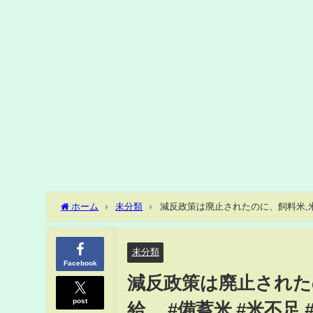
ホーム
未分類
減反政策は廃止されたのに、飼料米,米粉
未分類
Facebook
減反政策は廃止された
post
給。 #備蓄米 #米不足 