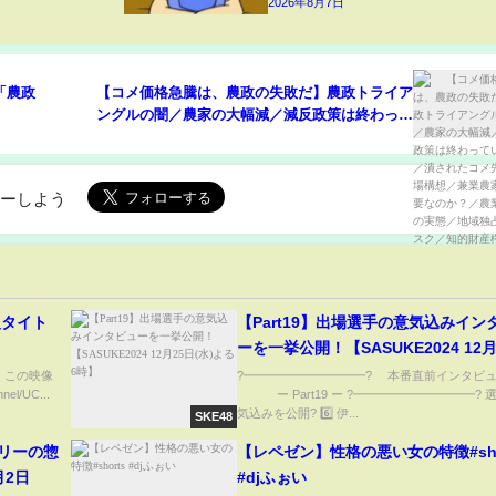
2026年8月7日
「農政
【コメ価格急騰は、農政の失敗だ】農政トライア
ングルの闇／農家の大幅減／減反政策は終わって
いない／潰されたコメ先物市場構想／兼業農家は
必要なのか？／農業輸出の実態／地域独占のリス
ク／知的財産権の輸出を
ローしよう
級タイト
【Part19】出場選手の意気込みイン
ーを一挙公開！【SASUKE2024 12月
(水)よる6時】
ス この映像
?━━━━━━━━━━? 本番直前インタビ
el/UC...
ー Part19 ー ?━━━━━━━━━━? 
気込みを公開? 6️⃣ 伊...
SKE48
リーの惣
【レペゼン】性格の悪い女の特徴#sho
月2日
#djふぉい