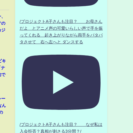
ー、
/プロジェクトA子さんも注目？ お母さん
”の
だよ とアニメ声の可愛いらしい声で手を振
カジ
ってくれる 起き上がりながら両手をパタパ
タさせて 右へ左へと ダンスする
ビキ
「ナ
的で
シー
なん
の
/プロジェクトA子さんも注目？ なぜ私は
入会拒否？真相が刺さる3分間？/