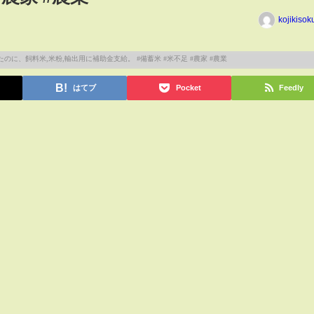
kojikiso
はてブ
Pocket
Feedly