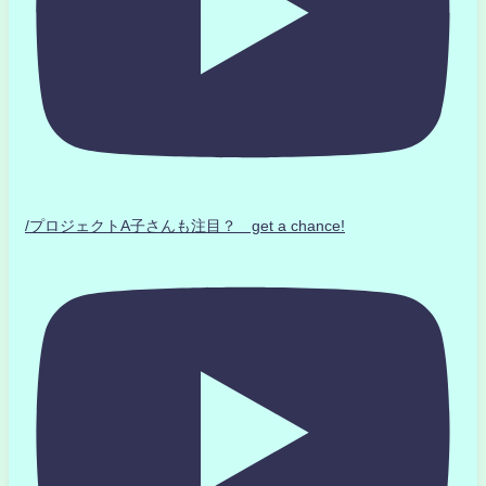
/プロジェクトA子さんも注目？ get a chance!