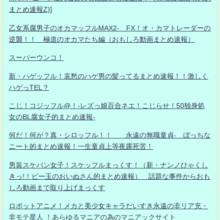
まとめ速報Z)]
乙女系腐男子のオカマッフルMAX2- FX！オ・カマトレーダーの
逆襲！！ 極道のオカマたち編（おもしろ動画まとめ速報）
スーパーウンコ！
新・ハゲッフル！哀愁のハゲ男の髪ってるまとめ速報！！激しく
ハゲっTEL？
こじ！コジッフル@！-レズっ娘百合ネエ！こじらせ！50独身処
女のBL腐女子的まとめ速報-
何だ！何が？真・シロッフル！！ 永遠の無職童貞- ぼっちな
ニート的まとめ速報！一生童貞上等夜露死苦！
男装スケバン女子！スケッフルまっくす！（新・ナンノひゃくし
きっ!！ビー玉のおいぬさん的まとめ速報） 話題な事件からおも
しろ動画まで取り上げまっくす
ロボットアニメ！メカと美少女キャラだいすき永遠の非リア充・
非モテ星人 ！あらゆるマニアの為のマニアックサイト