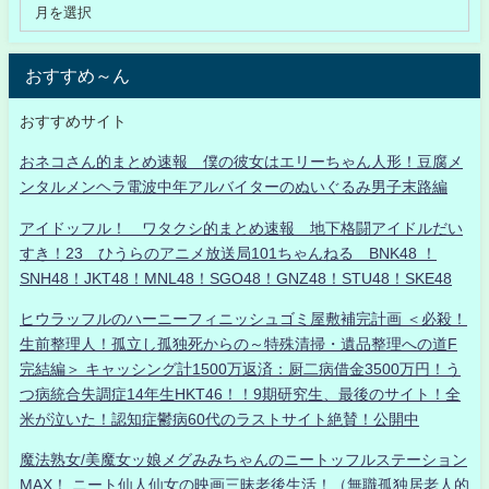
おすすめ～ん
おすすめサイト
おネコさん的まとめ速報 僕の彼女はエリーちゃん人形！豆腐メ
ンタルメンヘラ電波中年アルバイターのぬいぐるみ男子末路編
アイドッフル！ ワタクシ的まとめ速報 地下格闘アイドルだい
すき！23 ひうらのアニメ放送局101ちゃんねる BNK48 ！
SNH48！JKT48！MNL48！SGO48！GNZ48！STU48！SKE48
ヒウラッフルのハーニーフィニッシュゴミ屋敷補完計画 ＜必殺！
生前整理人！孤立し孤独死からの～特殊清掃・遺品整理への道F
完結編＞ キャッシング計1500万返済：厨二病借金3500万円！う
つ病統合失調症14年生HKT46！！9期研究生、最後のサイト！全
米が泣いた！認知症鬱病60代のラストサイト絶賛！公開中
魔法熟女/美魔女ッ娘メグみみちゃんのニートッフルステーション
MAX！ ニート仙人仙女の映画三昧老後生活！（無職孤独居老人的