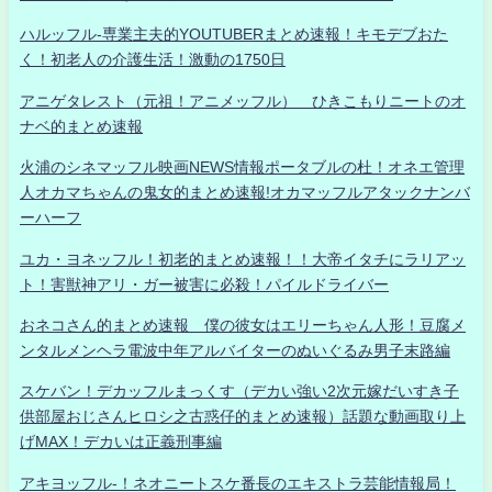
ハルッフル-専業主夫的YOUTUBERまとめ速報！キモデブおた
く！初老人の介護生活！激動の1750日
アニゲタレスト（元祖！アニメッフル） ひきこもりニートのオ
ナベ的まとめ速報
火浦のシネマッフル映画NEWS情報ポータブルの杜！オネエ管理
人オカマちゃんの鬼女的まとめ速報!オカマッフルアタックナンバ
ーハーフ
ユカ・ヨネッフル！初老的まとめ速報！！大帝イタチにラリアッ
ト！害獣神アリ・ガー被害に必殺！パイルドライバー
おネコさん的まとめ速報 僕の彼女はエリーちゃん人形！豆腐メ
ンタルメンヘラ電波中年アルバイターのぬいぐるみ男子末路編
スケバン！デカッフルまっくす（デカい強い2次元嫁だいすき子
供部屋おじさんヒロシ之古惑仔的まとめ速報）話題な動画取り上
げMAX！デカいは正義刑事編
アキヨッフル-！ネオニートスケ番長のエキストラ芸能情報局！