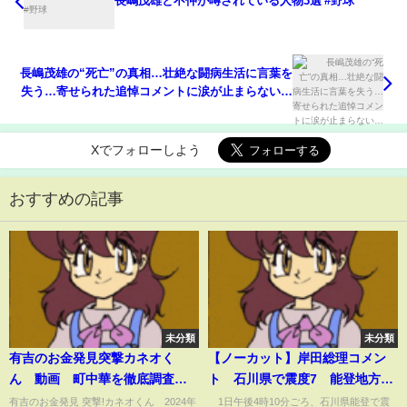
長嶋茂雄と不仲が噂されている人物3選 #野球
長嶋茂雄の“死亡”の真相…壮絶な闘病生活に言葉を
失う…寄せられた追悼コメントに涙が止まらない…
Xでフォローしよう
おすすめの記事
未分類
未分類
有吉のお金発見突撃カネオく
【ノーカット】岸田総理コメン
ん 動画 町中華を徹底調査 8
ト 石川県で震度7 能登地方に
月31日
大津波警報(2024年1月1日)
有吉のお金発見 突撃!カネオくん 2024年
1日午後4時10分ごろ、石川県能登で震