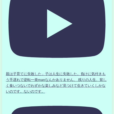
親は子育てに失敗した」子は人生に失敗した。負けに気付きも
う手遅れで逆転一発manなんかありません、 残りの人生、貧し
く食いつないでわずかな楽しみなど見つけて生きていくしかな
いのです。ないのです。