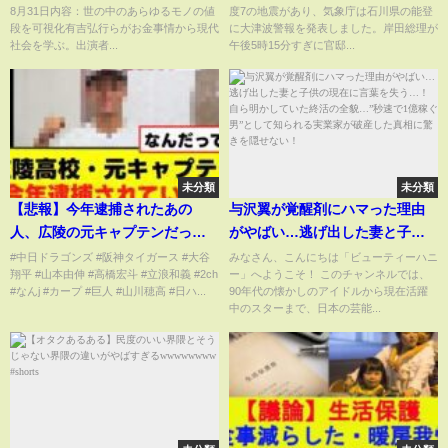
8月31日内容：世の中のあらゆるモノの値
度7の地震があり、気象庁は石川県の能登
段を可視化有吉弘行らがお金事情から現代
に大津波警報を発表しました。岸田総理が
社会を学ぶ。出演者...
午後5時15分すぎに官邸...
未分類
未分類
【悲報】今年逮捕されたあの
与沢翼が覚醒剤にハマった理由
人、広陵の元キャプテンだった
がやばい…逃げ出した妻と子供
ww
の現在に言葉を失う…！自ら明
#中日ドラゴンズ #阪神タイガース #大谷
みなさん、こんにちは「ビューティーハニ
翔平 #山本由伸 #高橋宏斗 #立浪和義 #2ch
ー」へようこそ！ このチャンネルでは、
かしていた終活の全貌…”秒速で
#なんj #カープ #巨人 #山川穂高 #日ハ...
90年代の懐かしのアイドルから現在活躍
1億稼ぐ男”として知られる実業
中のスターまで、日本の芸能...
家が破産した真相に驚きを隠せ
ない！