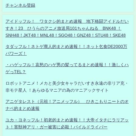
チャンネル登録
アイドッフル！ ワタクシ的まとめ速報 地下格闘アイドルだい
すき！23 ひうらのアニメ放送局101ちゃんねる BNK48 ！
SNH48！JKT48！MNL48！SGO48！GNZ48！STU48！SKE48
タダッフル！ネトゲ廃人的まとめ速報！！ネット乞食DE2000万
パワーズ！
・ハゲッフル！哀愁のハゲ男の髪ってるまとめ速報！！激しくハ
ゲっTEL？
ロボットアニメ！メカと美少女キャラだいすき永遠の非リア充・
非モテ星人 ！あらゆるマニアの為のマニアックサイト
アニゲタレスト（元祖！アニメッフル） ひきこもりニートのオ
ナベ的まとめ速報
ユカ・ヨネッフル！初老的まとめ速報！！大帝イタチにラリアッ
ト！害獣神アリ・ガー被害に必殺！パイルドライバー