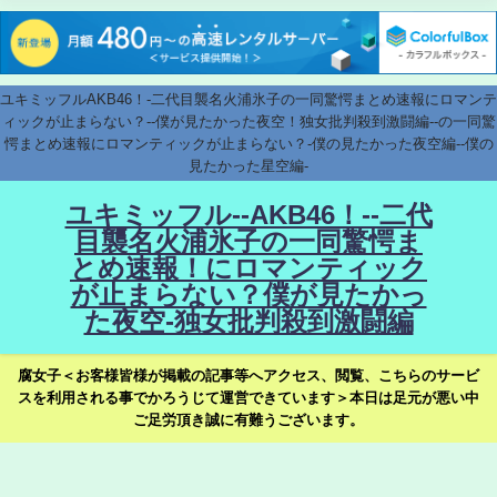
ユキミッフルAKB46！-二代目襲名火浦氷子の一同驚愕まとめ速報にロマンテ
ィックが止まらない？--僕が見たかった夜空！独女批判殺到激闘編--の一同驚
愕まとめ速報にロマンティックが止まらない？-僕の見たかった夜空編--僕の
見たかった星空編-
ユキミッフル--AKB46！--二代
目襲名火浦氷子の一同驚愕ま
とめ速報！にロマンティック
が止まらない？僕が見たかっ
た夜空-独女批判殺到激闘編
腐女子＜お客様皆様が掲載の記事等へアクセス、閲覧、こちらのサービ
スを利用される事でかろうじて運営できています＞本日は足元が悪い中
ご足労頂き誠に有難うございます。