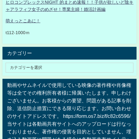
ヒロコンプレックスNIGHT 的まとめ速報！！子供が欲しいど陰キ
ャアラフィフ女子のめざせ！専業主婦！婚活計画編
萌えっとこあに！
t112-1000ｍ
カテゴリー
動画やサムネイルで使用している映像の著作権や肖像権
等は全てその権利所有者様に帰属いたします。申しわけ
ございません。お客様からの要望、問題がある記事を削
除、送信防止措置にできる限り応じます。お問い合わせ
のサイトアドレスです。 https://form.os7.biz/f/c82c6596/
当サイトは各動画共有サイトへのアップロードは行なっ
ておりません、著作権の侵害を目的としていません、埋