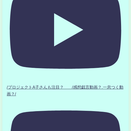
/プロジェクトA子さんも注目？ /感想戯言動画？.一息つく動
画？/