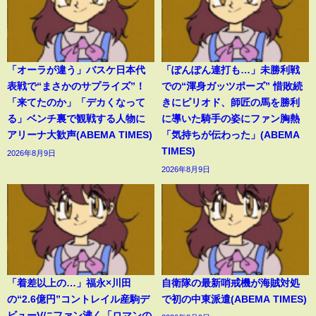
「オーラが違う」バスケ日本代
「ぽんぽん連打も…」未勝利戦
表戦で“まさかのサプライズ”！
での“渾身ガッツポーズ” 惜敗続
「来てたのか」「デカくなって
きにピリオド、師匠の馬を勝利
る」ベンチ裏で観戦する人物に
に導いた騎手の姿にファン胸熱
アリーナ大歓声(ABEMA TIMES)
「気持ちが伝わった」(ABEMA
TIMES)
2026年8月9日
2026年8月9日
「着差以上の…」福永×川田
自衛隊の最新哨戒機が海賊対処
の“2.6億円”コントレイル産駒デ
で初の中東派遣(ABEMA TIMES)
ビューVにファン沸く「ロマンの