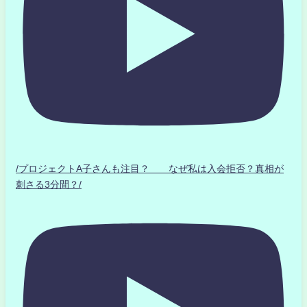
/プロジェクトA子さんも注目？ なぜ私は入会拒否？真相が
刺さる3分間？/