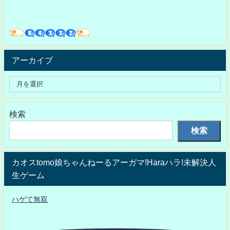
アーカイブ
検索
検索
カオスtomo娘ちゃんねーるアーガマ!Haraハラ!未解決人
生ゲーム
ハゲて無双