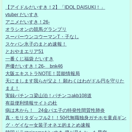
【アイドルだいすき！2】「IDOL DAISUKI！」
vtuber だいすき
アニメだいすき！26-
オラシオンの競馬グランプリ
スーパーウンコウーマンT・子なし
スケバン氷子のまとめ速報！
とおやまエリア51
一番くじ福袋 だいすき
声優だいすき！26- bnk46
大阪エキストラNOTE！芸能情報局
天にまします我らが父よ！ 願わくはわがドル円を守りた
まえ！
実録パチンコ梁山泊！パチンコakb108道
有益便利情報サイトの杜
病は木から！ 24金バエ子の特発性間質性肺炎
真・モリタダッフル2！！50代無職独身ガチホモ童貞ギン
グ・ゲイなー女装子オネエ的まとめ速報