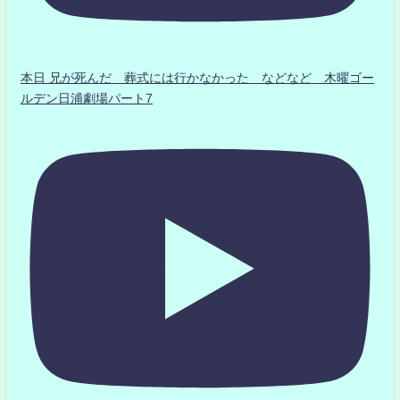
本日 兄が死んだ 葬式には行かなかった などなど 木曜ゴー
ルデン日浦劇場パート7