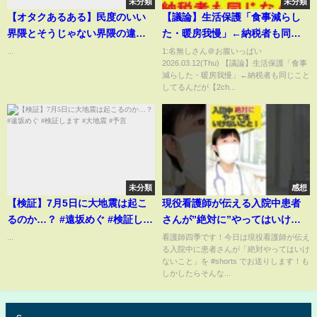
未分類
未分類
【オタクあるある】民度のいい
【議論】生活保護「食事減らし
界隈とそうじゃない界隈の違い
た・暖房我慢」←納税者も同じ
がやばすぎるwwwwwwww
ことしてるんだが【2chまとめ】
...
1:名無しさん＠お腹いっぱい
2026.03.12(Thu) 【議論】生活保護「食事
#shorts
【2chスレ】【5chスレ】【ゆっ
減らした・暖房我慢」←納税者も同じこと
くり】
してるんだが【2ch...
未分類
感想
【検証】7月5日に大地震は起こ
現役看護師が伝える入院中患者
るのか…？ #遠坂めぐ #検証しま
さんが”絶対に”やってはいけな
す #大地震 #予言
いこと
...
看護師四季です！今日は現役看護師が伝え
る入院中に患者さんが「絶対やってはいけ
ないこと」を #shorts でお送りします！も
しかしたらそんな...