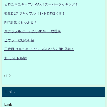
ヒロユキユキッフルMAX！スーパークッキング！
徹夜DEテツヤッフル!！レトロ館2号店！
剛Q超児ともっふる！
ヤナッフル ゲームだいすき6！放送局
ヒウラー総統の野望
三代目 ユキユキッフル 花のひうら組! 見参！
魁!!アイドル塾!
t112
Links
Link