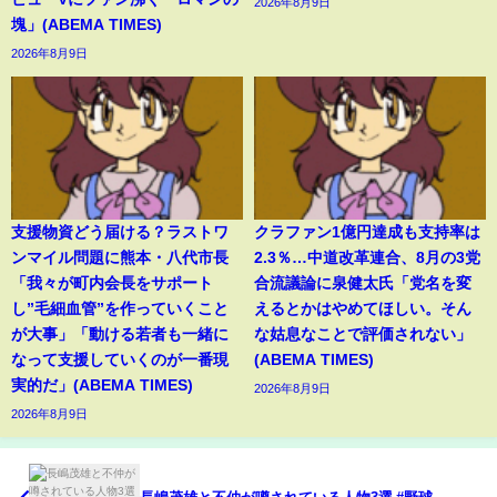
2026年8月9日
塊」(ABEMA TIMES)
2026年8月9日
支援物資どう届ける？ラストワ
クラファン1億円達成も支持率は
ンマイル問題に熊本・八代市長
2.3％…中道改革連合、8月の3党
「我々が町内会長をサポート
合流議論に泉健太氏「党名を変
し”毛細血管”を作っていくこと
えるとかはやめてほしい。そん
が大事」「動ける若者も一緒に
な姑息なことで評価されない」
なって支援していくのが一番現
(ABEMA TIMES)
実的だ」(ABEMA TIMES)
2026年8月9日
2026年8月9日