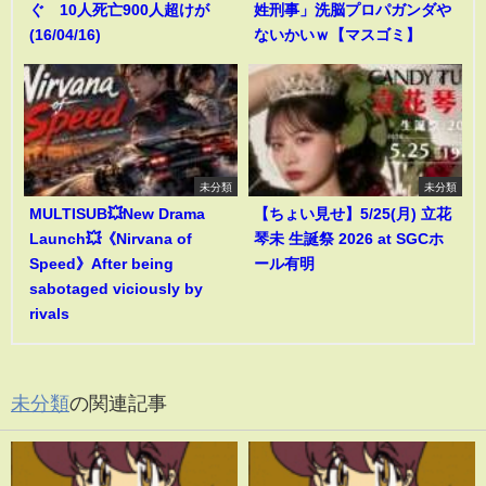
ぐ 10人死亡900人超けが
姓刑事」洗脳プロパガンダや
(16/04/16)
ないかいｗ【マスゴミ】
未分類
未分類
MULTISUB💥New Drama
【ちょい見せ】5/25(月) 立花
Launch💥《Nirvana of
琴未 生誕祭 2026 at SGCホ
Speed》After being
ール有明
sabotaged viciously by
rivals
未分類
の関連記事