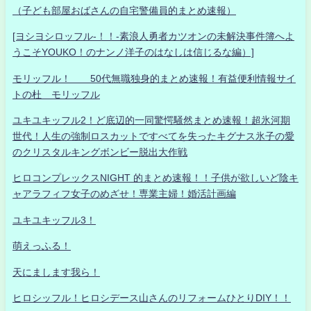
（子ども部屋おばさんの自宅警備員的まとめ速報）
[ヨシヨシロッフル-！！-素浪人勇者カツオンの未解決事件簿へよ
うこそYOUKO！のナンノ洋子のはなしは信じるな編）]
モリッフル！ 50代無職独身的まとめ速報！有益便利情報サイ
トの杜 モリッフル
ユキユキッフル2！ど底辺的一同驚愕騒然まとめ速報！超氷河期
世代！人生の強制ロスカットですべてを失ったキグナス氷子の愛
のクリスタルキングボンビー脱出大作戦
ヒロコンプレックスNIGHT 的まとめ速報！！子供が欲しいど陰キ
ャアラフィフ女子のめざせ！専業主婦！婚活計画編
ユキユキッフル3！
萌えっふる！
天にまします我ら！
ヒロシッフル！ヒロシデース山さんのリフォームひとりDIY！！