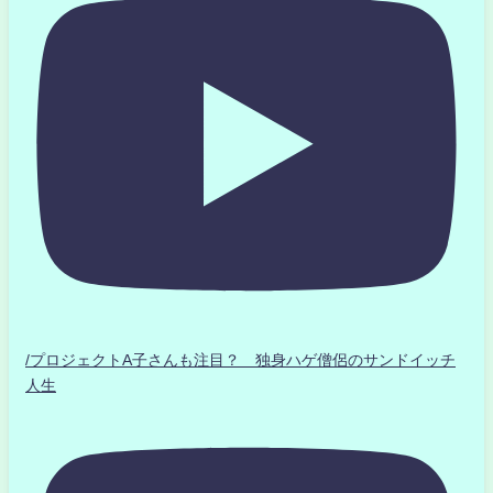
/プロジェクトA子さんも注目？ 独身ハゲ僧侶のサンドイッチ
人生