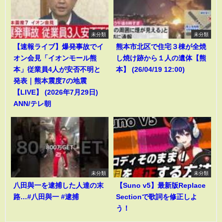
未分類
未分類
【速報ライブ】爆発事故でイ
熊本市北区で住宅３棟が全焼
オン会見「イオンモール熊
し焼け跡から１人の遺体【熊
本」従業員4人が安否不明と
本】 (26/04/19 12:00)
発表｜熊本震度7の地震
【LIVE】 (2026年7月29日)
ANN/テレ朝
未分類
未分類
八田與一を逮捕した人達の末
【Suno v5】最新版Replace
路…#八田與一 #逮捕
Sectionで歌詞を修正しよ
う！