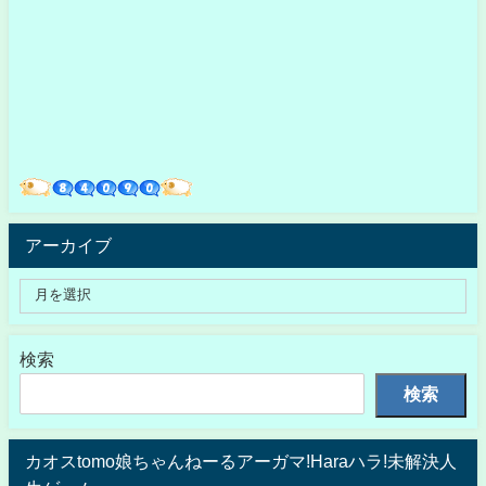
アーカイブ
検索
検索
カオスtomo娘ちゃんねーるアーガマ!Haraハラ!未解決人