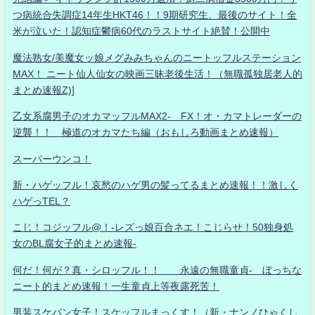
つ病統合失調症14年生HKT46！！9期研究生、最後のサイト！全
米が泣いた！認知症鬱病60代のラストサイト絶賛！公開中
魔法熟女/美魔女ッ娘メグみみちゃんのニートッフルステーション
MAX！ ニート仙人仙女の映画三昧老後生活！（無職孤独居老人的
まとめ速報Z)]
乙女系腐男子のオカマッフルMAX2- FX！オ・カマトレーダーの
逆襲！！ 極道のオカマたち編（おもしろ動画まとめ速報）
スーパーウンコ！
新・ハゲッフル！哀愁のハゲ男の髪ってるまとめ速報！！激しく
ハゲっTEL？
こじ！コジッフル@！-レズっ娘百合ネエ！こじらせ！50独身処
女のBL腐女子的まとめ速報-
何だ！何が？真・シロッフル！！ 永遠の無職童貞- ぼっちな
ニート的まとめ速報！一生童貞上等夜露死苦！
男装スケバン女子！スケッフルまっくす！（新・ナンノひゃくし