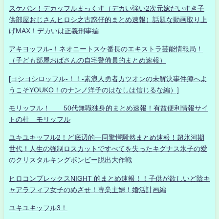
スケバン！デカッフルまっくす（デカい強い2次元嫁だいすき子
供部屋おじさんヒロシ之古惑仔的まとめ速報）話題な動画取り上
げMAX！デカいは正義刑事編
アキヨッフル-！ネオニートスケ番長のエキストラ芸能情報局！
（子ども部屋おばさんの自宅警備員的まとめ速報）
[ヨシヨシロッフル-！！-素浪人勇者カツオンの未解決事件簿へよ
うこそYOUKO！のナンノ洋子のはなしは信じるな編）]
モリッフル！ 50代無職独身的まとめ速報！有益便利情報サイ
トの杜 モリッフル
ユキユキッフル2！ど底辺的一同驚愕騒然まとめ速報！超氷河期
世代！人生の強制ロスカットですべてを失ったキグナス氷子の愛
のクリスタルキングボンビー脱出大作戦
ヒロコンプレックスNIGHT 的まとめ速報！！子供が欲しいど陰キ
ャアラフィフ女子のめざせ！専業主婦！婚活計画編
ユキユキッフル3！