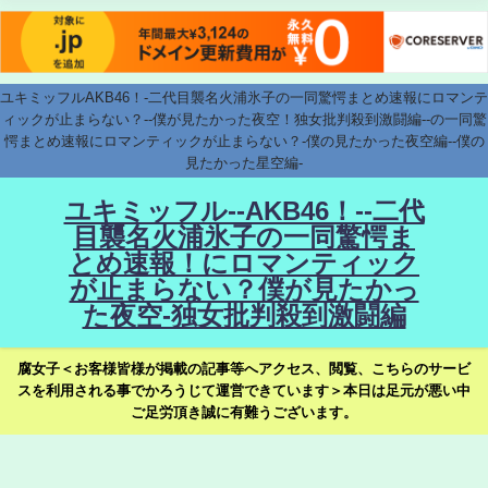
ユキミッフルAKB46！-二代目襲名火浦氷子の一同驚愕まとめ速報にロマンテ
ィックが止まらない？--僕が見たかった夜空！独女批判殺到激闘編--の一同驚
愕まとめ速報にロマンティックが止まらない？-僕の見たかった夜空編--僕の
見たかった星空編-
ユキミッフル--AKB46！--二代
目襲名火浦氷子の一同驚愕ま
とめ速報！にロマンティック
が止まらない？僕が見たかっ
た夜空-独女批判殺到激闘編
腐女子＜お客様皆様が掲載の記事等へアクセス、閲覧、こちらのサービ
スを利用される事でかろうじて運営できています＞本日は足元が悪い中
ご足労頂き誠に有難うございます。