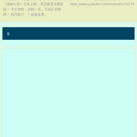
《邊緣行者》北美上映，見證最囂張嘅臥
https://www.youtube.com/channel/UCIz2Y4
【≠ME/リリイベ/事件】
底！ 卡士強勁，演技一流，兵賊正邪難
辨！ 四月新片，一起游走黑...
s