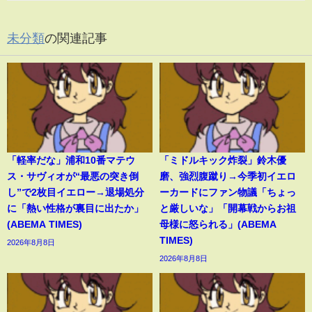
未分類
の関連記事
「軽率だな」浦和10番マテウ
「ミドルキック炸裂」鈴木優
ス・サヴィオが“最悪の突き倒
磨、強烈腹蹴り→今季初イエロ
し”で2枚目イエロー→退場処分
ーカードにファン物議「ちょっ
に「熱い性格が裏目に出たか」
と厳しいな」「開幕戦からお祖
(ABEMA TIMES)
母様に怒られる」(ABEMA
TIMES)
2026年8月8日
2026年8月8日