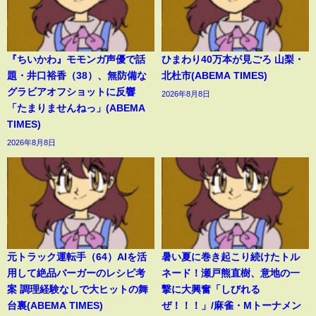
『ちいかわ』モモンガ声優で話
ひまわり40万本が見ごろ 山梨・
題・井口裕香（38）、無防備な
北杜市(ABEMA TIMES)
グラビアオフショットに反響
2026年8月8日
「たまりませんねっ」(ABEMA
TIMES)
2026年8月8日
元トラック運転手（64）AIを活
暑い夏に巻き起こり続けたトル
用して絶品バーガーのレシピ考
ネード！瀬戸熊直樹、意地の一
案 調理経験なしで大ヒットの舞
撃に大興奮「しびれる
台裏(ABEMA TIMES)
ぜ！！！」/麻雀・Mトーナメン