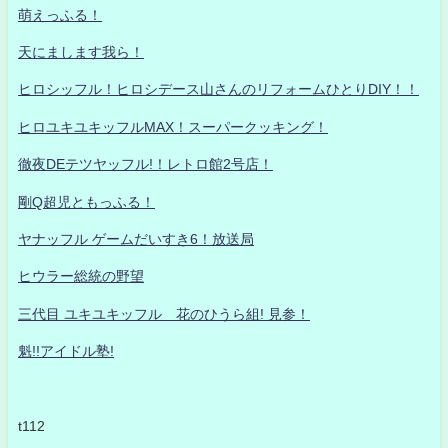
萌えっふる！
天にまします我ら！
ヒロシッフル！ヒロシデース山さんのリフォームひとりDIY！！
ヒロユキユキッフルMAX！スーパークッキング！
徹夜DEテツヤッフル!！レトロ館2号店！
剛Q超児ともっふる！
ヤナッフル ゲームだいすき6！放送局
ヒウラー総統の野望
三代目 ユキユキッフル 花のひうら組! 見参！
魁!!アイドル塾!
t112