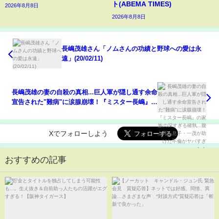
ト(ABEMA TIMES)
2026年8月8日
2026年8月8日
長嶋茂雄さん「ノムさんの功績と野球への愛は永
遠」(20/02/11)
長嶋茂雄の妻の自殺の真相...巨人軍が隠し通す余命
宣告された"難病"に涙腺崩壊！『ミスター長嶋』の
家族の深すぎる確執...腹上死を息子・一茂が助けた
不倫がヤバすぎた！
Xでフォローしよう
おすすめの記事