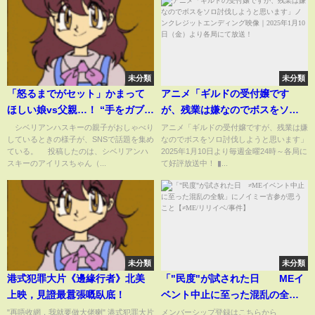
未分類
未分類
「怒るまでがセット」かまって
アニメ「ギルドの受付嬢です
ほしい娘vs父親…！ “手をガブ
が、残業は嫌なのでボスをソロ
リ”とされても文句を言い返すシ
討伐しようと思います」ノンク
シベリアンハスキーの親子がおしゃべり
アニメ「ギルドの受付嬢ですが、残業は嫌
しているときの様子が、SNSで話題を集め
なのでボスをソロ討伐しようと思います」
ベリアンハスキーの親子喧嘩が
レジットエンディング映像｜
ている。 投稿したのは、シベリアンハ
2025年1月10日より毎週金曜24時～各局に
話題(ABEMA TIMES)
2025年1月10日（金）より各局
スキーのアイリスちゃん（...
て好評放送中！ ▮...
にて放送！
未分類
未分類
港式犯罪大片《邊緣行者》北美
「"民度"が試された日 ≠MEイ
上映，見證最囂張嘅臥底！
ベント中止に至った混乱の全
貌」にノイミー古参が思うこと
"再唔收網，我就要做大佬喇" 港式犯罪大片
メンバーシップ登録はこちらから