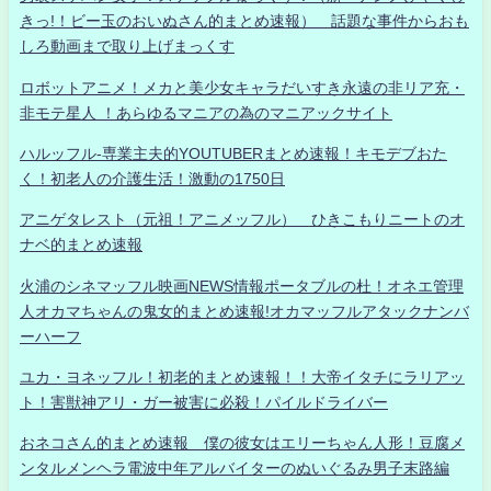
きっ!！ビー玉のおいぬさん的まとめ速報） 話題な事件からおも
しろ動画まで取り上げまっくす
ロボットアニメ！メカと美少女キャラだいすき永遠の非リア充・
非モテ星人 ！あらゆるマニアの為のマニアックサイト
ハルッフル-専業主夫的YOUTUBERまとめ速報！キモデブおた
く！初老人の介護生活！激動の1750日
アニゲタレスト（元祖！アニメッフル） ひきこもりニートのオ
ナベ的まとめ速報
火浦のシネマッフル映画NEWS情報ポータブルの杜！オネエ管理
人オカマちゃんの鬼女的まとめ速報!オカマッフルアタックナンバ
ーハーフ
ユカ・ヨネッフル！初老的まとめ速報！！大帝イタチにラリアッ
ト！害獣神アリ・ガー被害に必殺！パイルドライバー
おネコさん的まとめ速報 僕の彼女はエリーちゃん人形！豆腐メ
ンタルメンヘラ電波中年アルバイターのぬいぐるみ男子末路編