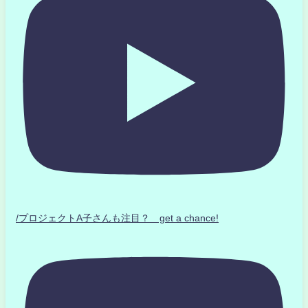
/プロジェクトA子さんも注目？ get a chance!