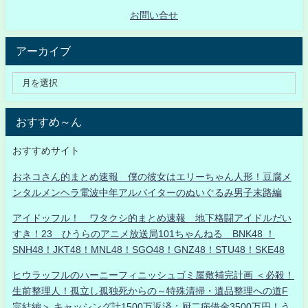
お問い合せ
アーカイブ
おすすめ～ん
おすすめサイト
おネコさん的まとめ速報 僕の彼女はエリーちゃん人形！豆腐メ
ンタルメンヘラ電波中年アルバイターのぬいぐるみ男子末路編
アイドッフル！ ワタクシ的まとめ速報 地下格闘アイドルだい
すき！23 ひうらのアニメ放送局101ちゃんねる BNK48 ！
SNH48！JKT48！MNL48！SGO48！GNZ48！STU48！SKE48
ヒウラッフルのハーニーフィニッシュゴミ屋敷補完計画 ＜必殺！
生前整理人！孤立し孤独死からの～特殊清掃・遺品整理への道F
完結編＞ キャッシング計1500万返済：厨二病借金3500万円！う