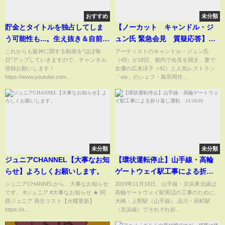
おすすめ
未分類
貯金とタイトルを独占してしま
【ノーカット キャンドル・ジ
う可能性も...。生え抜き＆自前助
ュン氏 緊急会見 質疑応答】ネ
っ人たちの活躍がエグすぎる！
ットでは好感、同情、異論…さ
これからも阪神に関する動画を”ほぼ毎
アーティストのキャンドル・ジュン氏
日”アップしていきますので、チャンネル
（49）が18日、都内で会見を開き、妻で
【阪神タイガース】
まざまな声 “対談方式”質疑応
登録お願いします！
女優の広末涼子（42）と人気レストラン
答は「斬新で良かった」
https://www.youtube.com...
「sio」のシェフ・鳥羽周作...
未分類
未分類
ジュニアCHANNEL【大事なお知
【環状運転停止】山手線・高輪
らせ】よろしくお願いします。
ゲートウェイ駅工事による折り
返し運転 11/16-01
ジュニアCHANNELから、大事なお知らせ
2019年11月16日、山手線・京浜東北線は
です。 #ジュニア #大事なお知らせ ★ 関
高輪ゲートウェイ駅周辺の工事のために、
西ジュニア 再生リスト【火曜更新】
大崎・上野駅（山手線） 品川・田町駅
https://x...
（京浜線）でそれぞれ折...