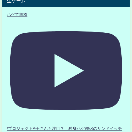
生ゲーム
ハゲて無双
/プロジェクトA子さんも注目？ 独身ハゲ僧侶のサンドイッチ