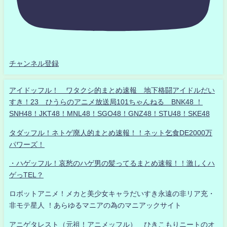
チャンネル登録
アイドッフル！ ワタクシ的まとめ速報 地下格闘アイドルだい
すき！23 ひうらのアニメ放送局101ちゃんねる BNK48 ！
SNH48！JKT48！MNL48！SGO48！GNZ48！STU48！SKE48
タダッフル！ネトゲ廃人的まとめ速報！！ネット乞食DE2000万
パワーズ！
・ハゲッフル！哀愁のハゲ男の髪ってるまとめ速報！！激しくハ
ゲっTEL？
ロボットアニメ！メカと美少女キャラだいすき永遠の非リア充・
非モテ星人 ！あらゆるマニアの為のマニアックサイト
アニゲタレスト（元祖！アニメッフル） ひきこもりニートのオ