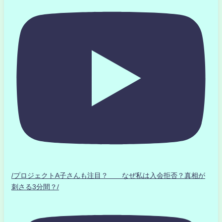
/プロジェクトA子さんも注目？ なぜ私は入会拒否？真相が
刺さる3分間？/