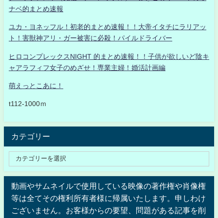
ナベ的まとめ速報
ユカ・ヨネッフル！初老的まとめ速報！！大帝イタチにラリアッ
ト！害獣神アリ・ガー被害に必殺！パイルドライバー
ヒロコンプレックスNIGHT 的まとめ速報！！子供が欲しいど陰キ
ャアラフィフ女子のめざせ！専業主婦！婚活計画編
萌えっとこあに！
t112-1000ｍ
カテゴリー
動画やサムネイルで使用している映像の著作権や肖像権
等は全てその権利所有者様に帰属いたします。申しわけ
ございません。お客様からの要望、問題がある記事を削