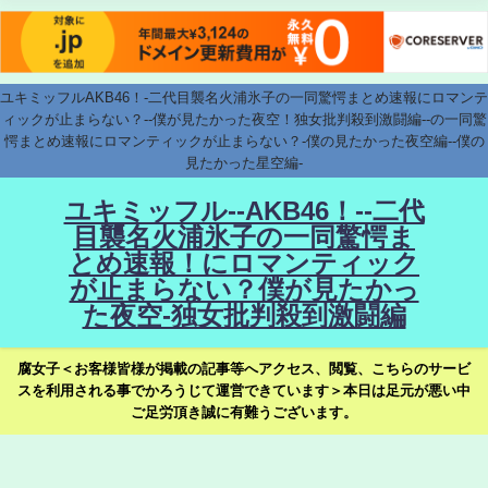
ユキミッフルAKB46！-二代目襲名火浦氷子の一同驚愕まとめ速報にロマンテ
ィックが止まらない？--僕が見たかった夜空！独女批判殺到激闘編--の一同驚
愕まとめ速報にロマンティックが止まらない？-僕の見たかった夜空編--僕の
見たかった星空編-
ユキミッフル--AKB46！--二代
目襲名火浦氷子の一同驚愕ま
とめ速報！にロマンティック
が止まらない？僕が見たかっ
た夜空-独女批判殺到激闘編
腐女子＜お客様皆様が掲載の記事等へアクセス、閲覧、こちらのサービ
スを利用される事でかろうじて運営できています＞本日は足元が悪い中
ご足労頂き誠に有難うございます。