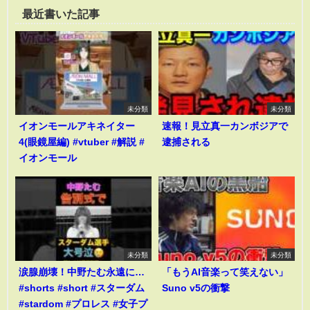
最近書いた記事
未分類
未分類
イオンモールアキネイター
速報！見立真一カンボジアで
4(眼鏡屋編) #vtuber #解説 #
逮捕される
イオンモール
未分類
未分類
涙腺崩壊！中野たむ永遠に…
「もうAI音楽って笑えない」
#shorts #short #スターダム
Suno v5の衝撃
#stardom #プロレス #女子プ