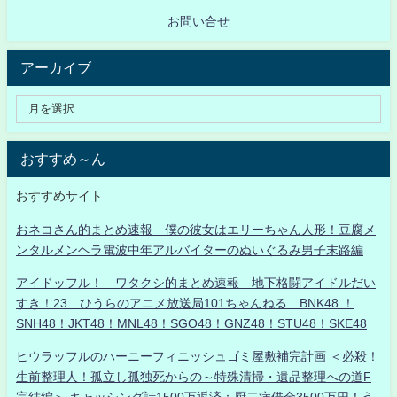
お問い合せ
アーカイブ
おすすめ～ん
おすすめサイト
おネコさん的まとめ速報 僕の彼女はエリーちゃん人形！豆腐メ
ンタルメンヘラ電波中年アルバイターのぬいぐるみ男子末路編
アイドッフル！ ワタクシ的まとめ速報 地下格闘アイドルだい
すき！23 ひうらのアニメ放送局101ちゃんねる BNK48 ！
SNH48！JKT48！MNL48！SGO48！GNZ48！STU48！SKE48
ヒウラッフルのハーニーフィニッシュゴミ屋敷補完計画 ＜必殺！
生前整理人！孤立し孤独死からの～特殊清掃・遺品整理への道F