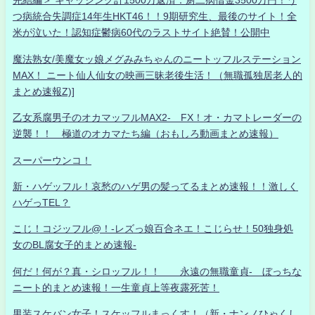
完結編＞ キャッシング計1500万返済：厨二病借金3500万円！う
つ病統合失調症14年生HKT46！！9期研究生、最後のサイト！全
米が泣いた！認知症鬱病60代のラストサイト絶賛！公開中
魔法熟女/美魔女ッ娘メグみみちゃんのニートッフルステーション
MAX！ ニート仙人仙女の映画三昧老後生活！（無職孤独居老人的
まとめ速報Z)]
乙女系腐男子のオカマッフルMAX2- FX！オ・カマトレーダーの
逆襲！！ 極道のオカマたち編（おもしろ動画まとめ速報）
スーパーウンコ！
新・ハゲッフル！哀愁のハゲ男の髪ってるまとめ速報！！激しく
ハゲっTEL？
こじ！コジッフル@！-レズっ娘百合ネエ！こじらせ！50独身処
女のBL腐女子的まとめ速報-
何だ！何が？真・シロッフル！！ 永遠の無職童貞- ぼっちな
ニート的まとめ速報！一生童貞上等夜露死苦！
男装スケバン女子！スケッフルまっくす！（新・ナンノひゃくし