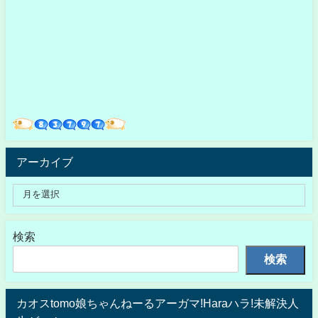
アーカイブ
検索
検索
カオスtomo娘ちゃんねーるアーガマ!Haraハラ!未解決人