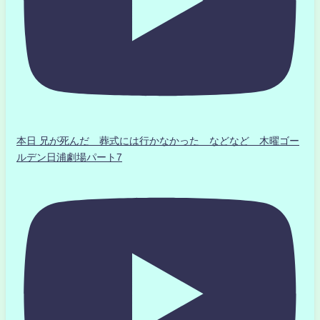
本日 兄が死んだ 葬式には行かなかった などなど 木曜ゴー
ルデン日浦劇場パート7