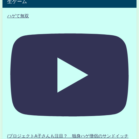
生ゲーム
ハゲて無双
/プロジェクトA子さんも注目？ 独身ハゲ僧侶のサンドイッチ