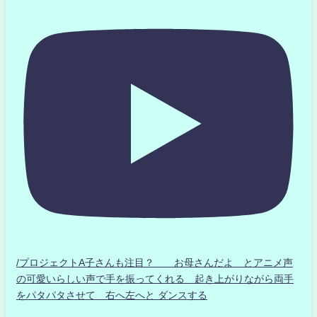
/プロジェクトA子さんも注目？ お母さんだよ とアニメ声
の可愛いらしい声で手を振ってくれる 起き上がりながら両手
をパタパタさせて 右へ左へと ダンスする