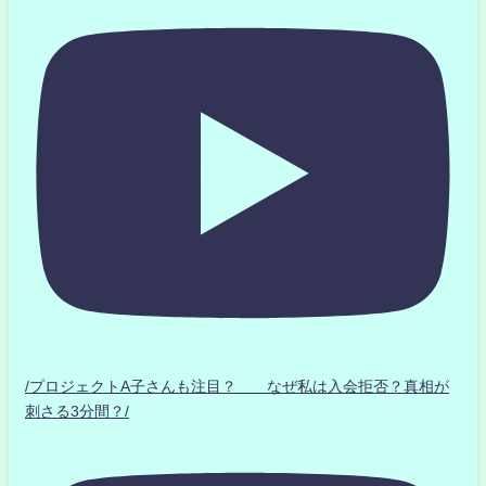
/プロジェクトA子さんも注目？ なぜ私は入会拒否？真相が
刺さる3分間？/