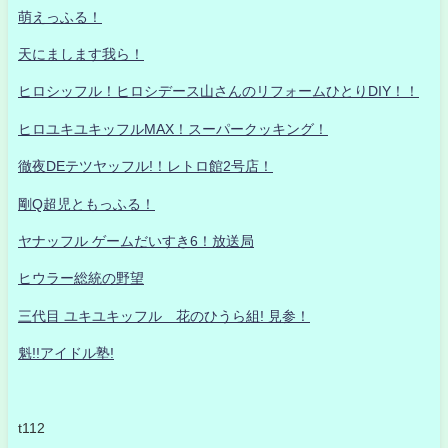
萌えっふる！
天にまします我ら！
ヒロシッフル！ヒロシデース山さんのリフォームひとりDIY！！
ヒロユキユキッフルMAX！スーパークッキング！
徹夜DEテツヤッフル!！レトロ館2号店！
剛Q超児ともっふる！
ヤナッフル ゲームだいすき6！放送局
ヒウラー総統の野望
三代目 ユキユキッフル 花のひうら組! 見参！
魁!!アイドル塾!
t112