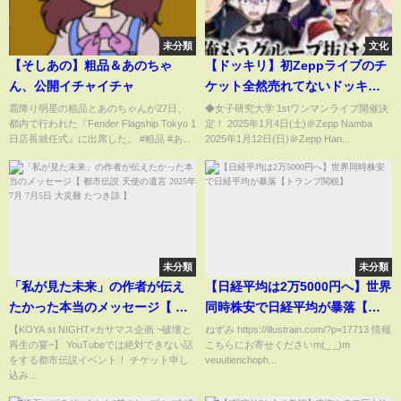
未分類
文化
【そしあの】粗品＆あのちゃ
【ドッキリ】初Zeppライブのチ
ん、公開イチャイチャ
ケット全然売れてないドッキリ
したら修羅場になったｗ【史上
霜降り明星の粗品とあのちゃんが27日、
◆女子研究大学 1stワンマンライブ開催決
都内で行われた『Fender Flagship Tokyo 1
定！ 2025年1月4日(土)＠Zepp Namba
最恐】
日店長就任式』に出席した。 #粗品 #あ...
2025年1月12日(日)＠Zepp Han...
未分類
未分類
「私が見た未来」の作者が伝え
【日経平均は2万5000円へ】世界
たかった本当のメッセージ【 都
同時株安で日経平均が暴落【ト
市伝説 天使の遺言 2025年7月 7
ランプ関税】
【KOYA st NIGHT×カサマス企画 ~破壊と
ねずみ https://illustrain.com/?p=17713 情報
再生の宴~】 YouTubeでは絶対できない話
こちらにお寄せくださいm(_ _)m
月5日 大災難 たつき諒 】
をする都市伝説イベント！ チケット申し
veuutienchoph...
込み...