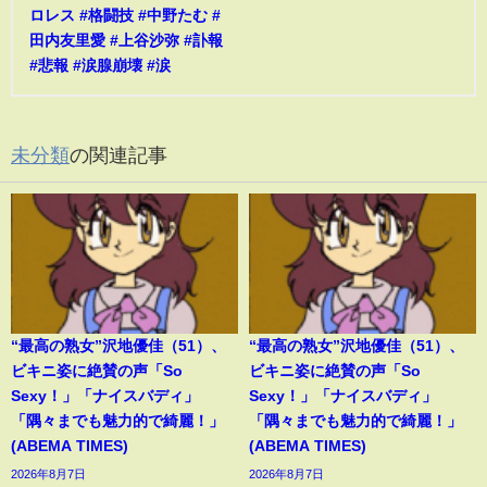
ロレス #格闘技 #中野たむ #
田内友里愛 #上谷沙弥 #訃報
#悲報 #涙腺崩壊 #涙
未分類
の関連記事
“最高の熟女”沢地優佳（51）、
“最高の熟女”沢地優佳（51）、
ビキニ姿に絶賛の声「So
ビキニ姿に絶賛の声「So
Sexy！」「ナイスバディ」
Sexy！」「ナイスバディ」
「隅々までも魅力的で綺麗！」
「隅々までも魅力的で綺麗！」
(ABEMA TIMES)
(ABEMA TIMES)
2026年8月7日
2026年8月7日