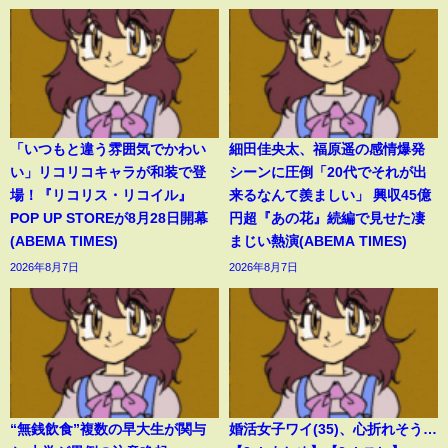
「いつもと違う雰囲気でかわい
細田佳央太、福原遥の感情爆発
い」リコリコキャラが和装で登
シーンに圧倒「20代でそれが出
場！『リコリス・リコイル』
来るなんて羨ましい」 興収45億
POP UP STOREが8月28日開幕
円超『あの花』続編で見せた凄
(ABEMA TIMES)
まじい熱演(ABEMA TIMES)
2026年8月7日
2026年8月7日
“無銭飲食”複数の早大生が関与
婚活女子ワイ(35)、心折れそう…