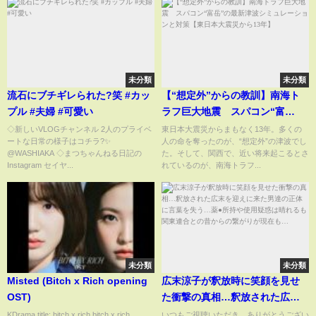
未分類
未分類
流石にブチギレられた?笑 #カッ
【“想定外”からの教訓】南海ト
プル #夫婦 #可愛い
ラフ巨大地震 スパコン“富
岳”の最新津波シミュレーション
◇新しいVLOGチャンネル 2人のプライベ
東日本大震災からまもなく13年。多くの
ートな日常の様子はコチラ?✨
人の命を奪ったのが、“想定外”の津波でし
と対策【東日本大震災から13
@WASHIAKA ◇まつちゃんねる日記の
た。そして、関西で、近い将来起こるとさ
年】
Instagram セイヤ...
れているのが、南海トラフ...
未分類
未分類
Misted (Bitch x Rich opening
広末涼子が釈放時に笑顔を見せ
OST)
た衝撃の真相…釈放された広末
を迎えに来た男達の正体に言葉
KDrama title: bitch x rich bitch x rich
いつもご視聴いただき、ありがとうござい