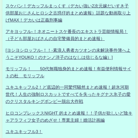
スケバン！デカッフルまっくす（デカい強い2次元嫁だいすき子
供部屋おじさんヒロシ之古惑仔的まとめ速報）話題な動画取り上
げMAX！デカいは正義刑事編
アキヨッフル-！ネオニートスケ番長のエキストラ芸能情報局！
（子ども部屋おばさんの自宅警備員的まとめ速報）
[ヨシヨシロッフル-！！-素浪人勇者カツオンの未解決事件簿へよ
うこそYOUKO！のナンノ洋子のはなしは信じるな編）]
モリッフル！ 50代無職独身的まとめ速報！有益便利情報サイ
トの杜 モリッフル
ユキユキッフル2！ど底辺的一同驚愕騒然まとめ速報！超氷河期
世代！人生の強制ロスカットですべてを失ったキグナス氷子の愛
のクリスタルキングボンビー脱出大作戦
ヒロコンプレックスNIGHT 的まとめ速報！！子供が欲しいど陰キ
ャアラフィフ女子のめざせ！専業主婦！婚活計画編
ユキユキッフル3！