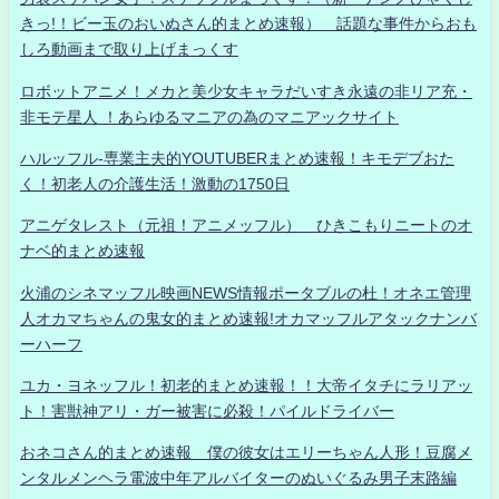
きっ!！ビー玉のおいぬさん的まとめ速報） 話題な事件からおも
しろ動画まで取り上げまっくす
ロボットアニメ！メカと美少女キャラだいすき永遠の非リア充・
非モテ星人 ！あらゆるマニアの為のマニアックサイト
ハルッフル-専業主夫的YOUTUBERまとめ速報！キモデブおた
く！初老人の介護生活！激動の1750日
アニゲタレスト（元祖！アニメッフル） ひきこもりニートのオ
ナベ的まとめ速報
火浦のシネマッフル映画NEWS情報ポータブルの杜！オネエ管理
人オカマちゃんの鬼女的まとめ速報!オカマッフルアタックナンバ
ーハーフ
ユカ・ヨネッフル！初老的まとめ速報！！大帝イタチにラリアッ
ト！害獣神アリ・ガー被害に必殺！パイルドライバー
おネコさん的まとめ速報 僕の彼女はエリーちゃん人形！豆腐メ
ンタルメンヘラ電波中年アルバイターのぬいぐるみ男子末路編