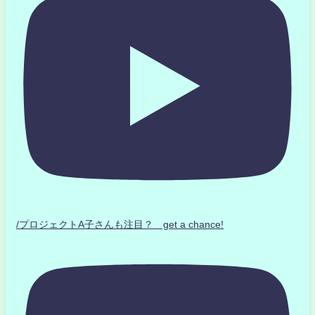
/プロジェクトA子さんも注目？ get a chance!