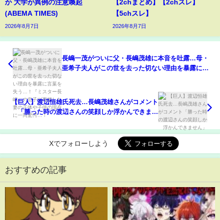
か 大学が異例の注意喚起
【2chまとめ】【2chスレ】
(ABEMA TIMES)
【5chスレ】
2026年8月7日
2026年8月7日
長嶋一茂がついに父・長嶋茂雄に本音を吐露…母・
亜希子夫人がこの世を去った切ない理由を暴露に言
葉を失う…！『ミスター長嶋』の息子が再婚した妻
の正体や子供の現在に一同驚愕…！
【巨人】渡辺恒雄氏死去…長嶋茂雄さんがコメント
「勝った時の渡辺さんの笑顔しか浮かんできませ
ん」
Xでフォローしよう
おすすめの記事