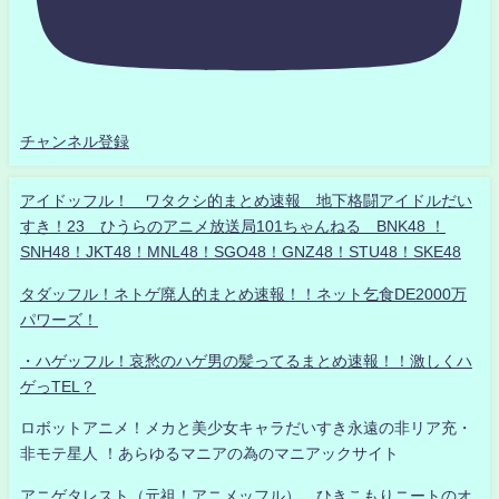
チャンネル登録
アイドッフル！ ワタクシ的まとめ速報 地下格闘アイドルだい
すき！23 ひうらのアニメ放送局101ちゃんねる BNK48 ！
SNH48！JKT48！MNL48！SGO48！GNZ48！STU48！SKE48
タダッフル！ネトゲ廃人的まとめ速報！！ネット乞食DE2000万
パワーズ！
・ハゲッフル！哀愁のハゲ男の髪ってるまとめ速報！！激しくハ
ゲっTEL？
ロボットアニメ！メカと美少女キャラだいすき永遠の非リア充・
非モテ星人 ！あらゆるマニアの為のマニアックサイト
アニゲタレスト（元祖！アニメッフル） ひきこもりニートのオ