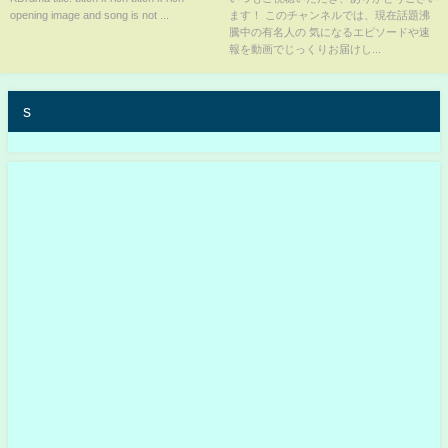
opening image and song is not ...
ます！ このチャンネルでは、現在話題沸
を失う…薬●所持や使用疑惑は晴
騰中の有名人の 気になるエピソードや速
れるも関東連合との昔からの繋
報を動画でじっくりお届けし...
がりが現在も…
s