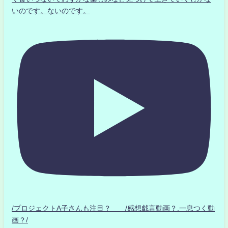
いのです。ないのです。
/プロジェクトA子さんも注目？ /感想戯言動画？.一息つく動
画？/