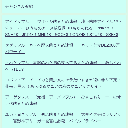
チャンネル登録
アイドッフル！ ワタクシ的まとめ速報 地下格闘アイドルだい
すき！23 ひうらのアニメ放送局101ちゃんねる BNK48 ！
SNH48！JKT48！MNL48！SGO48！GNZ48！STU48！SKE48
タダッフル！ネトゲ廃人的まとめ速報！！ネット乞食DE2000万
パワーズ！
・ハゲッフル！哀愁のハゲ男の髪ってるまとめ速報！！激しくハ
ゲっTEL？
ロボットアニメ！メカと美少女キャラだいすき永遠の非リア充・
非モテ星人 ！あらゆるマニアの為のマニアックサイト
アニゲタレスト（元祖！アニメッフル） ひきこもりニートのオ
ナベ的まとめ速報
ユカ・ヨネッフル！初老的まとめ速報！！大帝イタチにラリアッ
ト！害獣神アリ・ガー被害に必殺！パイルドライバー