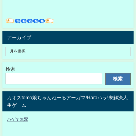
アーカイブ
検索
検索
カオスtomo娘ちゃんねーるアーガマ!Haraハラ!未解決人
生ゲーム
ハゲて無双