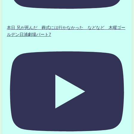
本日 兄が死んだ 葬式には行かなかった などなど 木曜ゴー
ルデン日浦劇場パート7