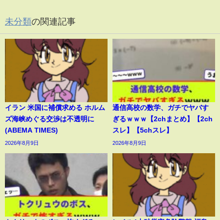
未分類
の関連記事
イラン 米国に補償求める ホルム
通信高校の数学、ガチでヤバす
ズ海峡めぐる交渉は不透明に
ぎるｗｗｗ【2chまとめ】【2ch
(ABEMA TIMES)
スレ】【5chスレ】
2026年8月9日
2026年8月9日