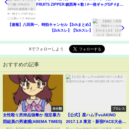
FRUITS ZIPPER 鎮西寿々歌 / #一発ギャグGP #まい
にち賞レース #shorts
【速報】八田與一、時効キャンセル【2chまとめ】
【2chスレ】【5chスレ】
Xでフォローしよう
おすすめの記事
未分類
プロレス
女性殴り所持品強奪か 指定暴力
【公式】星ハム子vsAKINO
団組員の男逮捕(ABEMA TIMES)
2017.1.8 東京・新宿FACE大会〜
THE WIZARD OF OZ 2017〜
東京・新宿駅の近くで10代の女性の顔
星ハム子vsAKINO 2017.1.8 東京・新宿