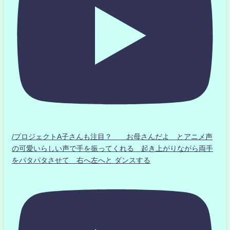
/プロジェクトA子さんも注目？ お母さんだよ とアニメ声
の可愛いらしい声で手を振ってくれる 起き上がりながら両手
をパタパタさせて 右へ左へと ダンスする