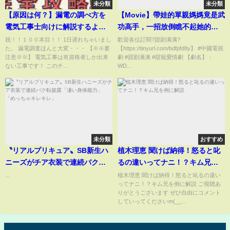
未分類
未分類
【原因は何？】漏電の調べ方を
【Movie】帶娃的單親媽媽竟是武
電気工事士向けに解説するよ！
功高手，一招放倒瞧不起她的肌
【知識編】
肉猛男，台下的總裁目睹一切對
祝！！１００本目！！ 1日遅れちゃいまし
歡迎各位訂閱?甜剧满满?
た。 漏電調査ほんと大変・・・ 【※※要
【https://tinyurl.com/bdfpfd8y】 #中國電視
她一見鍾情！
注意※※】 電気工事は有資格者しか出来
劇 #甜剧满满 #甜寵愛情劇 【劇名】：
ない工事です！ このチ...
WD...
未分類
おすすめ
〝リアルプリキュア〟SB新生ハ
植木理恵 聞けば納得！怒ると叱
ニーズがチア衣装で連続バク転
るの違いってナニ！？キム兄を
披露「凄い身体能力」「めっち
例に解説
...
植木理恵 聞けば納得！怒ると叱るの違い
ってナニ！？キム兄を例に解説 ご視聴あ
ゃキレキレ」
りがとうございます ぜひ自由にコメント
していってくださいm(__...