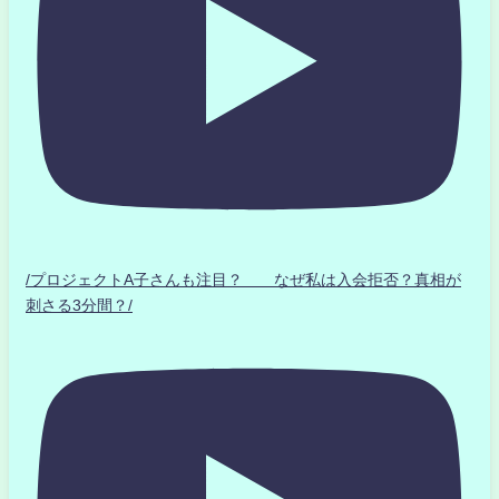
/プロジェクトA子さんも注目？ なぜ私は入会拒否？真相が
刺さる3分間？/