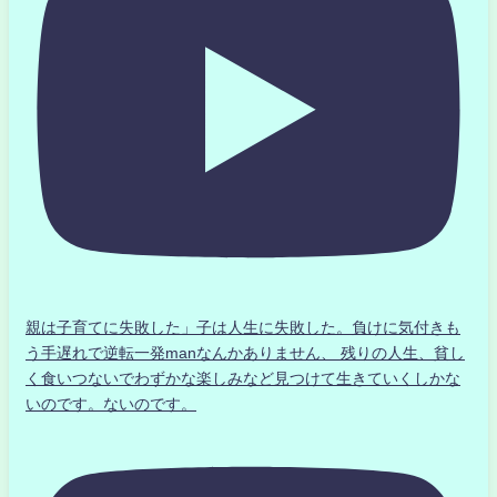
親は子育てに失敗した」子は人生に失敗した。負けに気付きも
う手遅れで逆転一発manなんかありません、 残りの人生、貧し
く食いつないでわずかな楽しみなど見つけて生きていくしかな
いのです。ないのです。