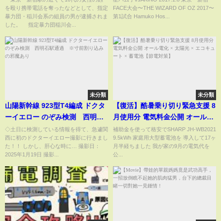
を殴り携帯電話を奪ったなどとして、指定
FACE大会〜THE WIZARD OF OZ 2017〜
暴力団・稲川会系の組員の男が逮捕されま
第1試合 Hamuko Hos...
した。 指定暴力団稲川会...
未分類
未分類
山陽新幹線 923型T4編成 ドクタ
【復活】酷暑乗り切り緊急支援 8
ーイエロー のぞみ検測 西明石
月使用分 電気料金公開 オール電
駅通過 ※寸前割り込みの邪魔
化 × 太陽光 × エコキュート × 蓄
◇土日に検測している情報を得て、急遽関
補助金を使って格安でSHARP JH-WB2021
西に初のドクターイエロー撮影に行きまし
9.5kWh 家庭用大型蓄電池を 導入して17ヶ
あり
電池【節電対策】
た！！ しかし、肝心な時に… 撮影日：
月半経ちました 我が家の9月の電気代を
2025年1月19日 撮影...
公...