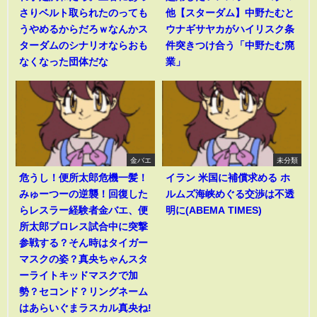
さりベルト取られたのっても
他【スターダム】中野たむと
うやめるからだろｗなんかス
ウナギサヤカがハイリスク条
ターダムのシナリオならおも
件突きつけ合う「中野たむ廃
なくなった団体だな
業」
金バエ
未分類
危うし！便所太郎危機一髪！
イラン 米国に補償求める ホ
みゅーつーの逆襲！回復した
ルムズ海峡めぐる交渉は不透
らレスラー経験者金バエ、便
明に(ABEMA TIMES)
所太郎プロレス試合中に突撃
参戦する？そん時はタイガー
マスクの姿？真央ちゃんスタ
ーライトキッドマスクで加
勢？セコンド？リングネーム
はあらいぐまラスカル真央ね!