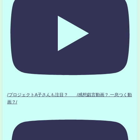
/プロジェクトA子さんも注目？ /感想戯言動画？.一息つく動
画？/