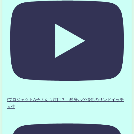
/プロジェクトA子さんも注目？ 独身ハゲ僧侶のサンドイッチ
人生