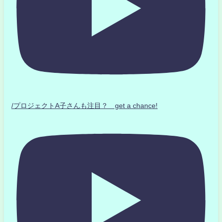
/プロジェクトA子さんも注目？ get a chance!