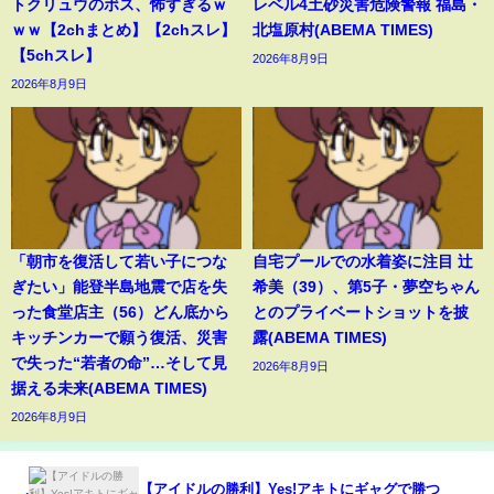
トクリュウのボス、怖すぎるｗ
レベル4土砂災害危険警報 福島・
ｗｗ【2chまとめ】【2chスレ】
北塩原村(ABEMA TIMES)
【5chスレ】
2026年8月9日
2026年8月9日
「朝市を復活して若い子につな
自宅プールでの水着姿に注目 辻
ぎたい」能登半島地震で店を失
希美（39）、第5子・夢空ちゃん
った食堂店主（56）どん底から
とのプライベートショットを披
キッチンカーで願う復活、災害
露(ABEMA TIMES)
で失った“若者の命”…そして見
2026年8月9日
据える未来(ABEMA TIMES)
2026年8月9日
【アイドルの勝利】Yes!アキトにギャグで勝つ