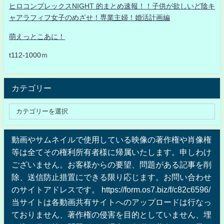
ヒロコンプレックスNIGHT 的まとめ速報！！子供が欲しいど陰キ
ャアラフィフ女子のめざせ！専業主婦！婚活計画編
萌えっとこあに！
t112-1000ｍ
カテゴリー
動画やサムネイルで使用している映像の著作権や肖像権
等は全てその権利所有者様に帰属いたします。申しわけ
ございません。お客様からの要望、問題がある記事を削
除、送信防止措置にできる限り応じます。お問い合わせ
のサイトアドレスです。 https://form.os7.biz/f/c82c6596/
当サイトは各動画共有サイトへのアップロードは行なっ
ておりません、著作権の侵害を目的としていません、埋