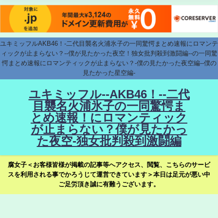
ユキミッフルAKB46！-二代目襲名火浦氷子の一同驚愕まとめ速報にロマンテ
ィックが止まらない？--僕が見たかった夜空！独女批判殺到激闘編--の一同驚
愕まとめ速報にロマンティックが止まらない？-僕の見たかった夜空編--僕の
見たかった星空編-
ユキミッフル--AKB46！--二代
目襲名火浦氷子の一同驚愕ま
とめ速報！にロマンティック
が止まらない？僕が見たかっ
た夜空-独女批判殺到激闘編
腐女子＜お客様皆様が掲載の記事等へアクセス、閲覧、こちらのサービ
スを利用される事でかろうじて運営できています＞本日は足元が悪い中
ご足労頂き誠に有難うございます。