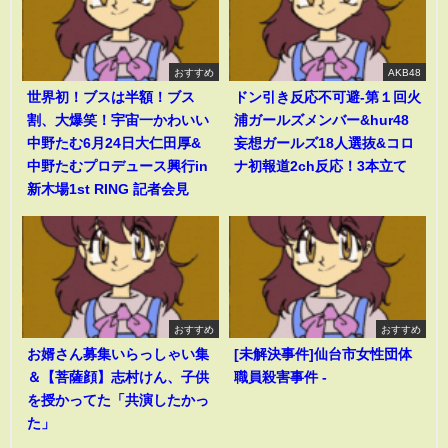
おすすめ
AKB48
世界初！ブスは半額！ブス
ドン引き反応不可避-第１回火
割、大爆笑！宇宙一かわいい
浦ガールズメンバー&hur48
中野たむ6月24日大仁田厚&
妄想ガールズ18人選抜&コロ
中野たむプロデュース興行in
ナ初報道2ch反応！3本立て
新木場1st RING 記者会見
おすすめ
おすすめ
お婿さん募集いらっしゃい集
[未解決事件]仙台市女性団体
＆【菩薩顔】志村けん、子供
職員殺害事件 -
を授かってた「共演したかっ
た」