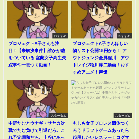
おすすめ
おすすめ
プロジェクトA子さんも注
プロジェクトA子さんほしい
目！【未解決事件】誰かが嘘
物リスト公開15円から！ ア
をついている 室蘭女子高生失
ウトジュンジ全員稲川 アウ
踪事件一息つく動画！
トレイジ稲川淳二動画！おす
すめアニメ！声優
スターダム
スターダム
中野たむとウナギ・サヤカ対
もしも女子プロレス団体つく
戦でたむ負けて引退だろ。こ
ろうドラフトゲームあったら
れ予定調和だろ。上谷にあっ
起用したいレスラー！コグマ