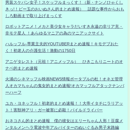
男装スケバン女子！スケッフルまっくす！（新・ナンノひゃくし
きっ!！ビー玉のおいぬさん的まとめ速報） 話題な事件からおも
しろ動画まで取り上げまっくす
ロボットアニメ！メカと美少女キャラだいすき永遠の非リア充・
非モテ星人 ！あらゆるマニアの為のマニアックサイト
ハルッフル-専業主夫的YOUTUBERまとめ速報！キモデブおた
く！初老人の介護生活！激動の1750日
アニゲタレスト（元祖！アニメッフル） ひきこもりニートのオ
ナベ的まとめ速報
火浦のシネマッフル映画NEWS情報ポータブルの杜！オネエ管理
人オカマちゃんの鬼女的まとめ速報!オカマッフルアタックナンバ
ーハーフ
ユカ・ヨネッフル！初老的まとめ速報！！大帝イタチにラリアッ
ト！害獣神アリ・ガー被害に必殺！パイルドライバー
おネコさん的まとめ速報 僕の彼女はエリーちゃん人形！豆腐メ
ンタルメンヘラ電波中年アルバイターのぬいぐるみ男子末路編