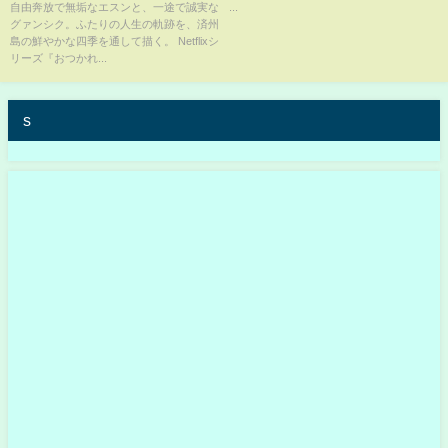
自由奔放で無垢なエスンと、一途で誠実な
...
グァンシク。ふたりの人生の軌跡を、済州
島の鮮やかな四季を通して描く。 Netflixシ
リーズ『おつかれ...
s