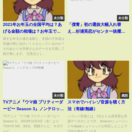
未分類
未分類
2021年お年玉の全国平均は？あ
「僕青」初の選抜大幅入れ替
げる金額の相場は？お年玉で皆
え…杉浦英恋がセンター抜擢に
何を買っているの？小学生から
本音「私を望んでない方のほう
渡すお年玉の適正金額と、全国の子供達は
...
何歳の時に合計いくらもらっているのか？
高校生までの数字と行動をサク
が多いと思う」元センター八木
そのあたりを学研さんのデータを引用して
っと紹介します。
仁愛は「荷が少し下りた」
紹介致します。 注意点とし...
未分類
感想
TVアニメ『ウマ娘 プリティーダ
スマホでハイレゾ音源を聴く方
ービー Season 3』ノンテロップ
法（有線/無線）
OP映像
TVアニメ『ウマ娘 プリティーダービー
ハイレゾ音源とは、CDよりも高音質な音
Season 3』 2023年10月4日（水）より
源データのことです。Amazonミュージッ
TOKYO MX、BS11、関西テレビ、サガテ
クやAppleミュージックが対応したことで
レビ...
注目を集めています...