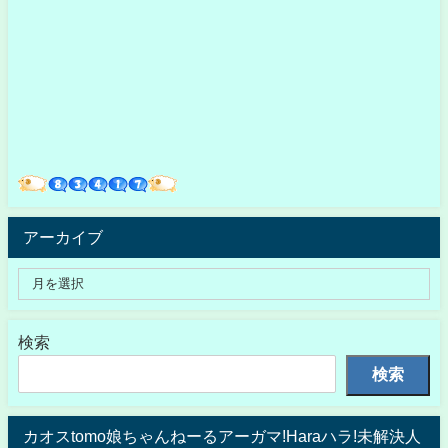
アーカイブ
検索
検索
カオスtomo娘ちゃんねーるアーガマ!Haraハラ!未解決人