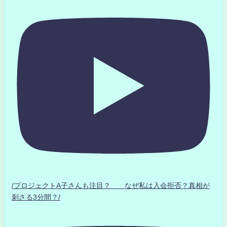
/プロジェクトA子さんも注目？ なぜ私は入会拒否？真相が
刺さる3分間？/