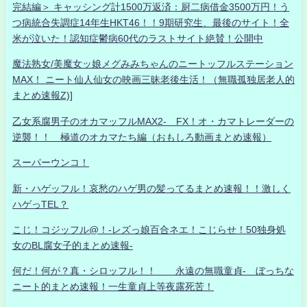
完結編＞ キャッシング計1500万返済：厨二病借金3500万円！う
つ病統合失調症14年生HKT46！！9期研究生、最後のサイト！全
米が泣いた！認知症鬱病60代のラストサイト絶賛！公開中
魔法熟女/美魔女ッ娘メグみみちゃんのニートッフルステーション
MAX！ ニート仙人仙女の映画三昧老後生活！（無職孤独居老人的
まとめ速報Z)]
乙女系腐男子のオカマッフルMAX2- FX！オ・カマトレーダーの
逆襲！！ 極道のオカマたち編（おもしろ動画まとめ速報）
スーパーウンコ！
新・ハゲッフル！哀愁のハゲ男の髪ってるまとめ速報！！激しく
ハゲっTEL？
こじ！コジッフル@！-レズっ娘百合ネエ！こじらせ！50独身処
女のBL腐女子的まとめ速報-
何だ！何が？真・シロッフル！！ 永遠の無職童貞- ぼっちな
ニート的まとめ速報！一生童貞上等夜露死苦！