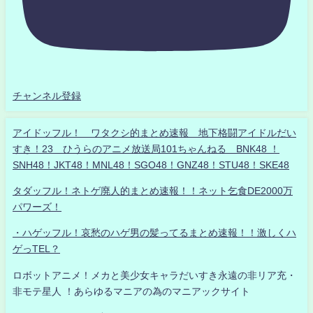
チャンネル登録
アイドッフル！ ワタクシ的まとめ速報 地下格闘アイドルだい
すき！23 ひうらのアニメ放送局101ちゃんねる BNK48 ！
SNH48！JKT48！MNL48！SGO48！GNZ48！STU48！SKE48
タダッフル！ネトゲ廃人的まとめ速報！！ネット乞食DE2000万
パワーズ！
・ハゲッフル！哀愁のハゲ男の髪ってるまとめ速報！！激しくハ
ゲっTEL？
ロボットアニメ！メカと美少女キャラだいすき永遠の非リア充・
非モテ星人 ！あらゆるマニアの為のマニアックサイト