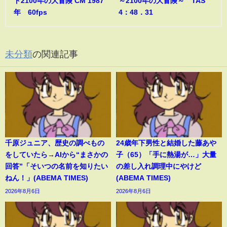
ト2100年の大冒険 CM 1987
～2100年の大冒険～ TAS
年 60fps
4：48．31
未分類
の関連記事
千原ジュニア、歴史の調べもの
24歳年下男性と結婚した藤あや
をしていたら→AIから“まさかの
子（65）「手に熱湯が…」大量
回答”「そいつの名前を知りたい
の差し入れ調理中にやけど
ねん！」(ABEMA TIMES)
(ABEMA TIMES)
2026年8月6日
2026年8月6日