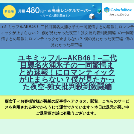
ユキミッフルAKB46！-二代目襲名火浦氷子の一同驚愕まとめ速報にロマンテ
ィックが止まらない？--僕が見たかった夜空！独女批判殺到激闘編--の一同驚
愕まとめ速報にロマンティックが止まらない？-僕の見たかった夜空編--僕の
見たかった星空編-
ユキミッフル--AKB46！--二代
目襲名火浦氷子の一同驚愕ま
とめ速報！にロマンティック
が止まらない？僕が見たかっ
た夜空-独女批判殺到激闘編
腐女子＜お客様皆様が掲載の記事等へアクセス、閲覧、こちらのサービ
スを利用される事でかろうじて運営できています＞本日は足元が悪い中
ご足労頂き誠に有難うございます。