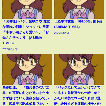
「お母様レベチ」柴咲コウ 貴重
日経平均株価 一時1000円超下落
な家族の顔出しショットに反響
(ABEMA TIMES)
「小さい頃から可愛い〜」「お
2026年8月6日
母さんそっくり」(ABEMA
TIMES)
2026年8月6日
高市総理、「『核兵器のない世
「バック走行で追いかけてきて
界』の実現に向けた努力をたゆ
いる！」急接近から一転、信じ
まず続けていく使命を担ってい
がたい体勢で2km近くあおり運
る」広島平和記念式典であいさ
転…危険すぎる運転の様子と恐