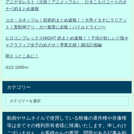
アニゲタレスト（元祖！アニメッフル） ひきこもりニートのオ
ナベ的まとめ速報
ユカ・ヨネッフル！初老的まとめ速報！！大帝イタチにラリアッ
ト！害獣神アリ・ガー被害に必殺！パイルドライバー
ヒロコンプレックスNIGHT 的まとめ速報！！子供が欲しいど陰キ
ャアラフィフ女子のめざせ！専業主婦！婚活計画編
萌えっとこあに！
t112-1000ｍ
カテゴリー
動画やサムネイルで使用している映像の著作権や肖像権
等は全てその権利所有者様に帰属いたします。申しわけ
ございません。お客様からの要望、問題がある記事を削