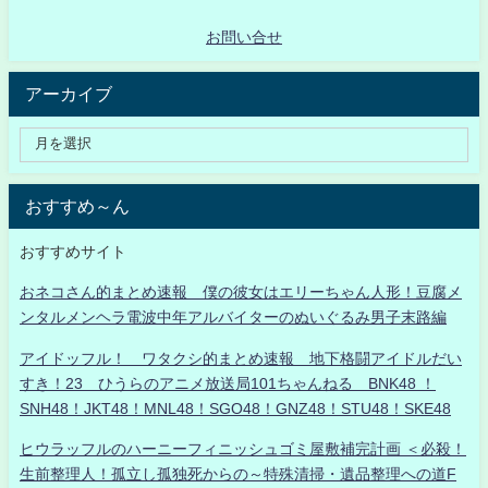
お問い合せ
アーカイブ
おすすめ～ん
おすすめサイト
おネコさん的まとめ速報 僕の彼女はエリーちゃん人形！豆腐メ
ンタルメンヘラ電波中年アルバイターのぬいぐるみ男子末路編
アイドッフル！ ワタクシ的まとめ速報 地下格闘アイドルだい
すき！23 ひうらのアニメ放送局101ちゃんねる BNK48 ！
SNH48！JKT48！MNL48！SGO48！GNZ48！STU48！SKE48
ヒウラッフルのハーニーフィニッシュゴミ屋敷補完計画 ＜必殺！
生前整理人！孤立し孤独死からの～特殊清掃・遺品整理への道F