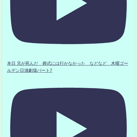
本日 兄が死んだ 葬式には行かなかった などなど 木曜ゴー
ルデン日浦劇場パート7