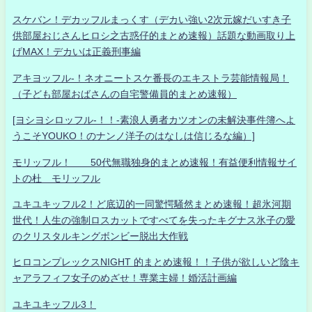
スケバン！デカッフルまっくす（デカい強い2次元嫁だいすき子
供部屋おじさんヒロシ之古惑仔的まとめ速報）話題な動画取り上
げMAX！デカいは正義刑事編
アキヨッフル-！ネオニートスケ番長のエキストラ芸能情報局！
（子ども部屋おばさんの自宅警備員的まとめ速報）
[ヨシヨシロッフル-！！-素浪人勇者カツオンの未解決事件簿へよ
うこそYOUKO！のナンノ洋子のはなしは信じるな編）]
モリッフル！ 50代無職独身的まとめ速報！有益便利情報サイ
トの杜 モリッフル
ユキユキッフル2！ど底辺的一同驚愕騒然まとめ速報！超氷河期
世代！人生の強制ロスカットですべてを失ったキグナス氷子の愛
のクリスタルキングボンビー脱出大作戦
ヒロコンプレックスNIGHT 的まとめ速報！！子供が欲しいど陰キ
ャアラフィフ女子のめざせ！専業主婦！婚活計画編
ユキユキッフル3！