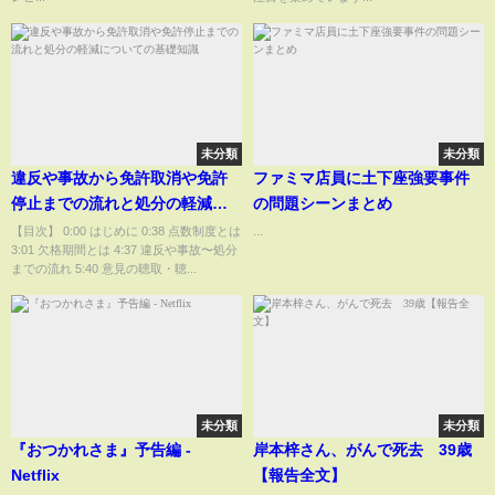
未分類
未分類
違反や事故から免許取消や免許
ファミマ店員に土下座強要事件
停止までの流れと処分の軽減に
の問題シーンまとめ
ついての基礎知識
【目次】 0:00 はじめに 0:38 点数制度とは
...
3:01 欠格期間とは 4:37 違反や事故〜処分
までの流れ 5:40 意見の聴取・聴...
未分類
未分類
『おつかれさま』予告編 -
岸本梓さん、がんで死去 39歳
Netflix
【報告全文】