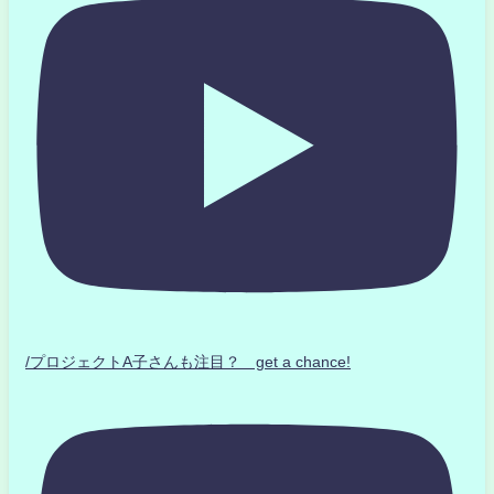
/プロジェクトA子さんも注目？ get a chance!