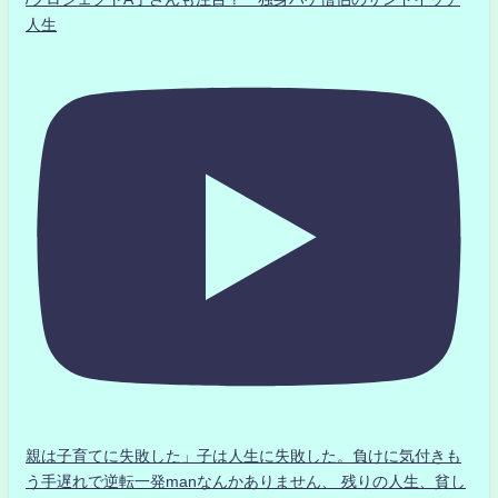
人生
親は子育てに失敗した」子は人生に失敗した。負けに気付きも
う手遅れで逆転一発manなんかありません、 残りの人生、貧し