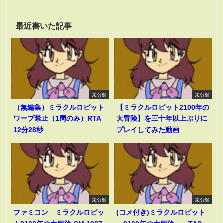
最近書いた記事
未分類
未分類
（無編集）ミラクルロピット
【ミラクルロピット2100年の
ワープ禁止（1周のみ）RTA
大冒険】を三十年以上ぶりに
12分28秒
プレイしてみた動画
未分類
未分類
ファミコン ミラクルロピッ
(コメ付き)ミラクルロピット