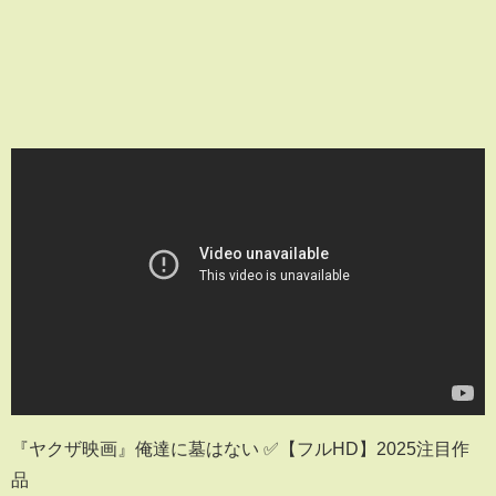
『ヤクザ映画』俺達に墓はない ✅【フルHD】2025注目作
品