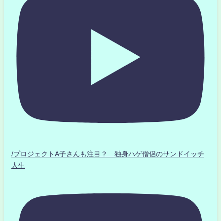
/プロジェクトA子さんも注目？ 独身ハゲ僧侶のサンドイッチ
人生