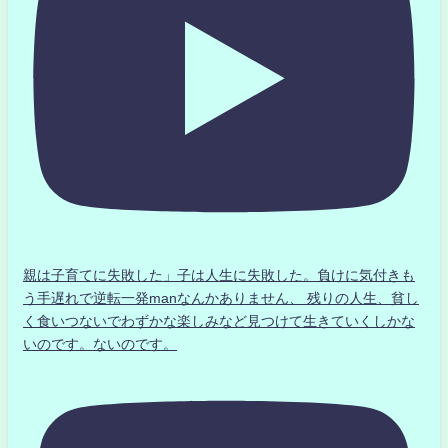
親は子育てに失敗した」子は人生に失敗した。負けに気付きも
う手遅れで逆転一発manなんかありません、 残りの人生、貧し
く食いつないでわずかな楽しみなど見つけて生きていくしかな
いのです。ないのです。