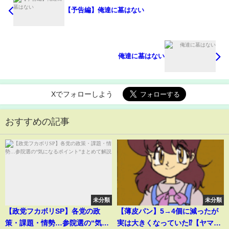
【予告編】俺達に墓はない
俺達に墓はない
Xでフォローしよう
おすすめの記事
未分類
未分類
【政党フカボリSP】各党の政
【薄皮パン】5→4個に減ったが
策・課題・情勢…参院選の“気に
実は大きくなっていた⁉【ヤマザ