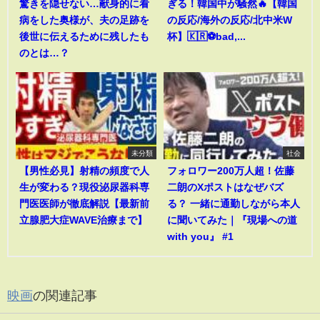
驚きを隠せない…献身的に看
ぎる！韓国中が騒然🔥【韓国
病をした奥様が、夫の足跡を
の反応/海外の反応/北中米W
後世に伝えるために残したも
杯】🇰🇷⚽bad,...
のとは…？
未分類
社会
【男性必見】射精の頻度で人
フォロワー200万人超！佐藤
生が変わる？現役泌尿器科専
二朗のXポストはなぜバズ
門医医師が徹底解説【最新前
る？ 一緒に通勤しながら本人
立腺肥大症WAVE治療まで】
に聞いてみた｜『現場への道
with you』 #1
映画
の関連記事