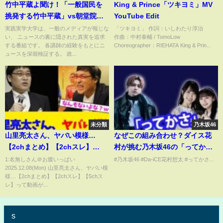
竹中平蔵よ聞け！「一般国民を
King & Prince「ツキヨミ」MV
挑発する竹中平蔵」vs朝堂院大
YouTube Edit
覚。｜実践実学
実践実学大学は、一般のメディアが報じな
「ツキヨミ」 作詞：いしわたり淳治
い、 ニュースの裏に隠された真実を追求
作曲：中村泰輔 / TomoLow
する番組です。 各講師の経験をもとにニ
Choreographer：RIEHATA King & Prin...
ュースを深堀検証する。 政...
未分類
乃木坂46
山里亮太さん、ヤバい模様…
なぜこの組み合わせ？ダイス花
【2chまとめ】【2chスレ】
村が挑む乃木坂46の「ってか
【5chスレ】
さ」コラボダンスがファンを虜
1:名無しさん＠お腹いっぱい
#乃木坂46 #Da-iCE花村想太 #ってかさ...
2025.12.08(Mon) 山里亮太さん、ヤバい模
にした秘密を解き明かす...ダイス
様…【2chまとめ】【2chスレ】【5chス
花村想太が賀喜遥香＆川﨑桜と
レ】って動画が...
夢の「ってかさ」ダンスコラボ
実現...
s