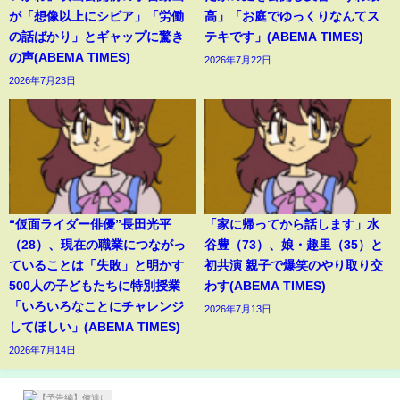
が「想像以上にシビア」「労働
高」「お庭でゆっくりなんてス
の話ばかり」とギャップに驚き
テキです」(ABEMA TIMES)
の声(ABEMA TIMES)
2026年7月22日
2026年7月23日
“仮面ライダー俳優”長田光平
「家に帰ってから話します」水
（28）、現在の職業につながっ
谷豊（73）、娘・趣里（35）と
ていることは「失敗」と明かす
初共演 親子で爆笑のやり取り交
500人の子どもたちに特別授業
わす(ABEMA TIMES)
「いろいろなことにチャレンジ
2026年7月13日
してほしい」(ABEMA TIMES)
2026年7月14日