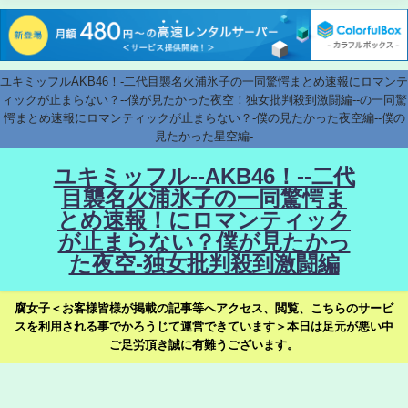
ユキミッフルAKB46！-二代目襲名火浦氷子の一同驚愕まとめ速報にロマンテ
ィックが止まらない？--僕が見たかった夜空！独女批判殺到激闘編--の一同驚
愕まとめ速報にロマンティックが止まらない？-僕の見たかった夜空編--僕の
見たかった星空編-
ユキミッフル--AKB46！--二代
目襲名火浦氷子の一同驚愕ま
とめ速報！にロマンティック
が止まらない？僕が見たかっ
た夜空-独女批判殺到激闘編
腐女子＜お客様皆様が掲載の記事等へアクセス、閲覧、こちらのサービ
スを利用される事でかろうじて運営できています＞本日は足元が悪い中
ご足労頂き誠に有難うございます。