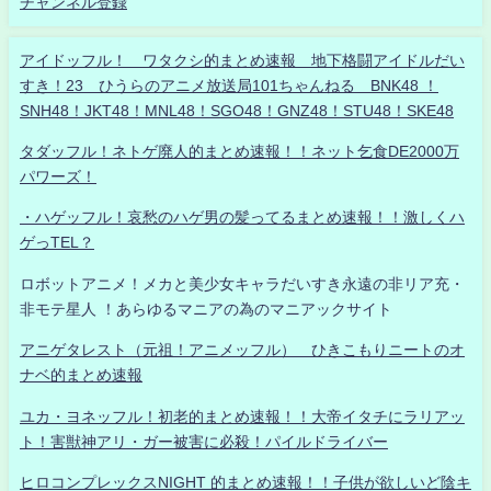
チャンネル登録
アイドッフル！ ワタクシ的まとめ速報 地下格闘アイドルだい
すき！23 ひうらのアニメ放送局101ちゃんねる BNK48 ！
SNH48！JKT48！MNL48！SGO48！GNZ48！STU48！SKE48
タダッフル！ネトゲ廃人的まとめ速報！！ネット乞食DE2000万
パワーズ！
・ハゲッフル！哀愁のハゲ男の髪ってるまとめ速報！！激しくハ
ゲっTEL？
ロボットアニメ！メカと美少女キャラだいすき永遠の非リア充・
非モテ星人 ！あらゆるマニアの為のマニアックサイト
アニゲタレスト（元祖！アニメッフル） ひきこもりニートのオ
ナベ的まとめ速報
ユカ・ヨネッフル！初老的まとめ速報！！大帝イタチにラリアッ
ト！害獣神アリ・ガー被害に必殺！パイルドライバー
ヒロコンプレックスNIGHT 的まとめ速報！！子供が欲しいど陰キ