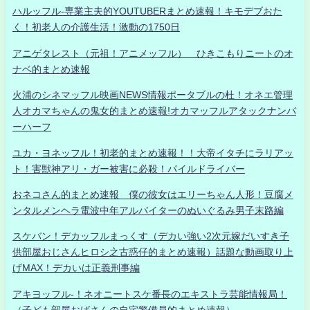
ハルッフル-専業主夫的YOUTUBERまとめ速報！キモデブおた
く！初老人の介護生活！激動の1750日
アニゲタレスト（元祖！アニメッフル） ひきこもりニートのオ
ナベ的まとめ速報
火浦のシネマッフル映画NEWS情報ポータブルの杜！オネエ管理
人オカマちゃんの鬼女的まとめ速報!オカマッフルアタックナンバ
ーハーフ
ユカ・ヨネッフル！初老的まとめ速報！！大帝イタチにラリアッ
ト！害獣神アリ・ガー被害に必殺！パイルドライバー
おネコさん的まとめ速報 僕の彼女はエリーちゃん人形！豆腐メ
ンタルメンヘラ電波中年アルバイターのぬいぐるみ男子末路編
スケバン！デカッフルまっくす（デカい強い2次元嫁だいすき子
供部屋おじさんヒロシ之古惑仔的まとめ速報）話題な動画取り上
げMAX！デカいは正義刑事編
アキヨッフル-！ネオニートスケ番長のエキストラ芸能情報局！
（子ども部屋おばさんの自宅警備員的まとめ速報）