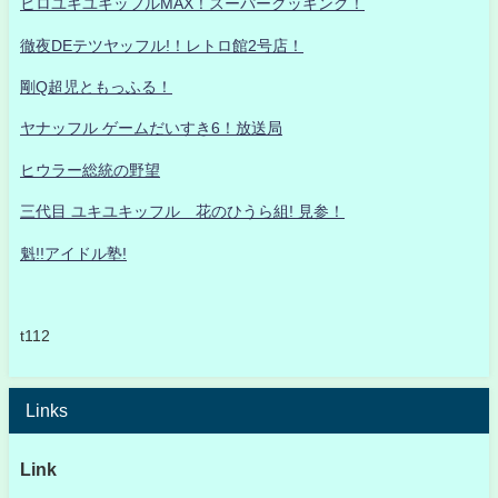
ヒロユキユキッフルMAX！スーパークッキング！
徹夜DEテツヤッフル!！レトロ館2号店！
剛Q超児ともっふる！
ヤナッフル ゲームだいすき6！放送局
ヒウラー総統の野望
三代目 ユキユキッフル 花のひうら組! 見参！
魁!!アイドル塾!
t112
Links
Link