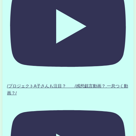
/プロジェクトA子さんも注目？ /感想戯言動画？.一息つく動
画？/