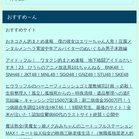
おすすめ～ん
おすすめサイト
おネコさん的まとめ速報 僕の彼女はエリーちゃん人形！豆腐メ
ンタルメンヘラ電波中年アルバイターのぬいぐるみ男子末路編
アイドッフル！ ワタクシ的まとめ速報 地下格闘アイドルだい
すき！23 ひうらのアニメ放送局101ちゃんねる BNK48 ！
SNH48！JKT48！MNL48！SGO48！GNZ48！STU48！SKE48
ヒウラッフルのハーニーフィニッシュゴミ屋敷補完計画 ＜必殺！
生前整理人！孤立し孤独死からの～特殊清掃・遺品整理への道F
完結編＞ キャッシング計1500万返済：厨二病借金3500万円！う
つ病統合失調症14年生HKT46！！9期研究生、最後のサイト！全
米が泣いた！認知症鬱病60代のラストサイト絶賛！公開中
魔法熟女/美魔女ッ娘メグみみちゃんのニートッフルステーション
MAX！ ニート仙人仙女の映画三昧老後生活！（無職孤独居老人的