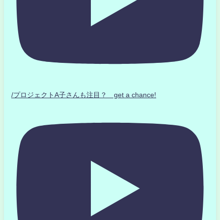
/プロジェクトA子さんも注目？ get a chance!