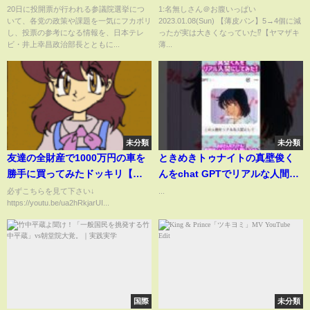
なるポイント”まとめて解説
キ 薄皮シリーズ 片親パン】
20日に投開票が行われる参議院選挙につ
1:名無しさん＠お腹いっぱい
いて、各党の政策や課題を一気にフカボリ
2023.01.08(Sun) 【薄皮パン】5→4個に減
し、投票の参考になる情報を、日本テレ
ったが実は大きくなっていた⁉【ヤマザキ
ビ・井上幸昌政治部長とともに...
薄...
未分類
未分類
友達の全財産で1000万円の車を
ときめきトゥナイトの真壁俊く
勝手に買ってみたドッキリ【ア
んをchat GPTでリアルな人間に
ルファード】
してみたよ！ #昭和レトロ #とき
必ずこちらを見て下さい↓
...
https://youtu.be/ua2hRkjarUI...
めきトゥナイト#80年代
国際
未分類