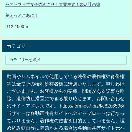
ャアラフィフ女子のめざせ！専業主婦！婚活計画編
萌えっとこあに！
t112-1000ｍ
カテゴリー
動画やサムネイルで使用している映像の著作権や肖像権
等は全てその権利所有者様に帰属いたします。申しわけ
ございません。お客様からの要望、問題がある記事を削
除、送信防止措置にできる限り応じます。お問い合わせ
のサイトアドレスです。 https://form.os7.biz/f/c82c6596/
当サイトは各動画共有サイトへのアップロードは行なっ
ておりません、著作権の侵害を目的としていません、埋
め込み動画等に問題がある場合は各動画共有サイト元へ