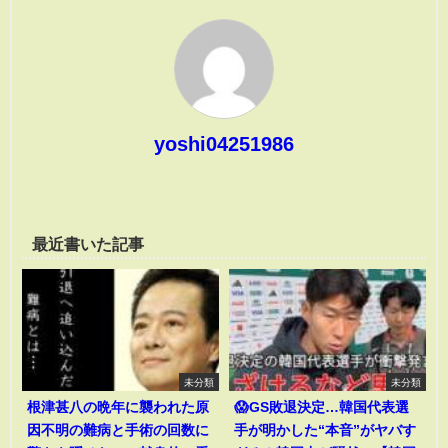
yoshi04251986
最近書いた記事
未分類
未分類
根津甚八の晩年に襲われた原
😱GS敗退決定…韓国代表選
因不明の難病と手術の回数に
手が明かした“本音”がヤバす