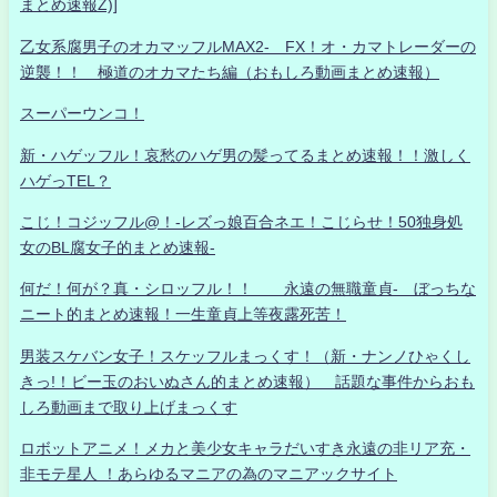
まとめ速報Z)]
乙女系腐男子のオカマッフルMAX2- FX！オ・カマトレーダーの
逆襲！！ 極道のオカマたち編（おもしろ動画まとめ速報）
スーパーウンコ！
新・ハゲッフル！哀愁のハゲ男の髪ってるまとめ速報！！激しく
ハゲっTEL？
こじ！コジッフル@！-レズっ娘百合ネエ！こじらせ！50独身処
女のBL腐女子的まとめ速報-
何だ！何が？真・シロッフル！！ 永遠の無職童貞- ぼっちな
ニート的まとめ速報！一生童貞上等夜露死苦！
男装スケバン女子！スケッフルまっくす！（新・ナンノひゃくし
きっ!！ビー玉のおいぬさん的まとめ速報） 話題な事件からおも
しろ動画まで取り上げまっくす
ロボットアニメ！メカと美少女キャラだいすき永遠の非リア充・
非モテ星人 ！あらゆるマニアの為のマニアックサイト