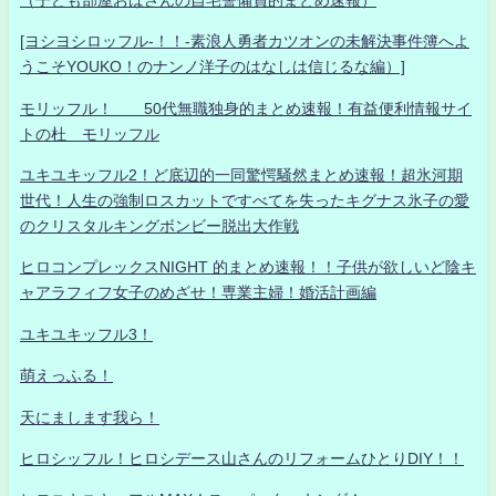
[ヨシヨシロッフル-！！-素浪人勇者カツオンの未解決事件簿へよ
うこそYOUKO！のナンノ洋子のはなしは信じるな編）]
モリッフル！ 50代無職独身的まとめ速報！有益便利情報サイ
トの杜 モリッフル
ユキユキッフル2！ど底辺的一同驚愕騒然まとめ速報！超氷河期
世代！人生の強制ロスカットですべてを失ったキグナス氷子の愛
のクリスタルキングボンビー脱出大作戦
ヒロコンプレックスNIGHT 的まとめ速報！！子供が欲しいど陰キ
ャアラフィフ女子のめざせ！専業主婦！婚活計画編
ユキユキッフル3！
萌えっふる！
天にまします我ら！
ヒロシッフル！ヒロシデース山さんのリフォームひとりDIY！！