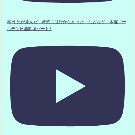
本日 兄が死んだ 葬式には行かなかった などなど 木曜ゴー
ルデン日浦劇場パート7