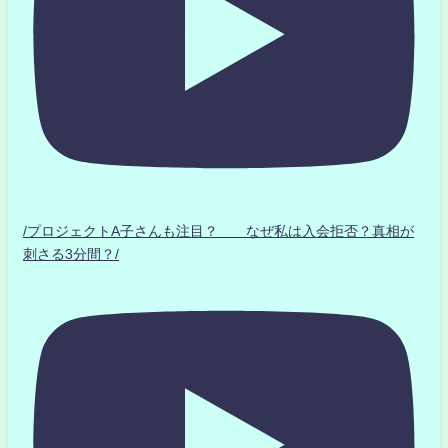
/プロジェクトA子さんも注目？ なぜ私は入会拒否？真相が
刺さる3分間？/