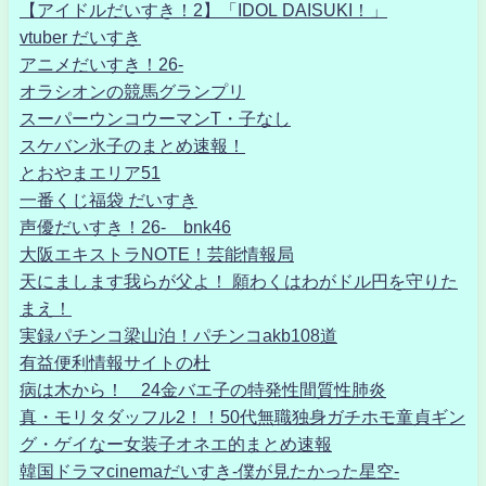
【アイドルだいすき！2】「IDOL DAISUKI！」
vtuber だいすき
アニメだいすき！26-
オラシオンの競馬グランプリ
スーパーウンコウーマンT・子なし
スケバン氷子のまとめ速報！
とおやまエリア51
一番くじ福袋 だいすき
声優だいすき！26- bnk46
大阪エキストラNOTE！芸能情報局
天にまします我らが父よ！ 願わくはわがドル円を守りた
まえ！
実録パチンコ梁山泊！パチンコakb108道
有益便利情報サイトの杜
病は木から！ 24金バエ子の特発性間質性肺炎
真・モリタダッフル2！！50代無職独身ガチホモ童貞ギン
グ・ゲイなー女装子オネエ的まとめ速報
韓国ドラマcinemaだいすき-僕が見たかった星空-