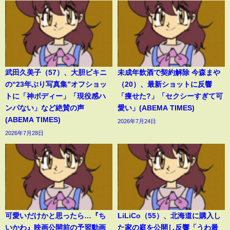
武田久美子（57）、大胆ビキニ
未成年飲酒で契約解除 今森まや
の“23年ぶり写真集”オフショッ
（20）、最新ショットに反響
トに「神ボディー」「現役感ハ
「痩せた?」「セクシーすぎて可
ンパない」など絶賛の声
愛い」(ABEMA TIMES)
(ABEMA TIMES)
2026年7月24日
2026年7月28日
可愛いだけかと思ったら…『ち
LiLiCo（55）、北海道に購入し
いかわ』映画公開前の予習動画
た家の庭を公開し反響「うわ最