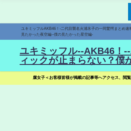
ユキミッフルAKB46！-二代目襲名火浦氷子の一同驚愕まとめ
見たかった夜空編--僕の見たかった星空編-
ユキミッフル--AKB46
ィックが止まらない？僕が
腐女子＜お客様皆様が掲載の記事等へアクセス、閲覧