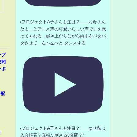
/プロジェクトA子さんも注目？ お母さん
だよ とアニメ声の可愛いらしい声で手を振
ってくれる 起き上がりながら両手をパタパ
タさせて 右へ左へと ダンスする
ーブ
空間
レポ
心配
/プロジェクトA子さんも注目？ なぜ私は
リ
入会拒否？真相が刺さる3分間？/