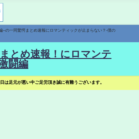
編--の一同驚愕まとめ速報にロマンティックが止まらない？-僕の
驚愕まとめ速報！にロマンテ
激闘編
日は足元が悪い中ご足労頂き誠に有難うございます。