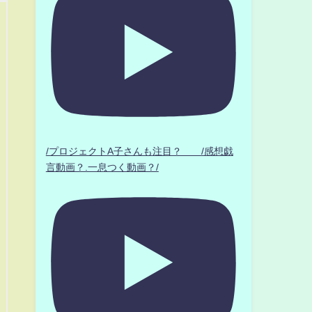
/プロジェクトA子さんも注目？ /感想戯
言動画？.一息つく動画？/