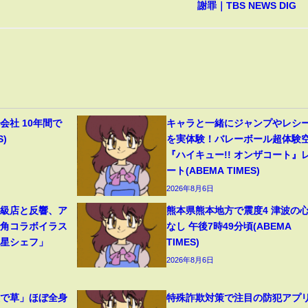
謝罪｜TBS NEWS DIG
会社 10年間で
キャラと一緒にジャンプやレシ
S)
を実体験！バレーボール超体験
『ハイキュー!! オンザコート』
ート(ABEMA TIMES)
2026年8月6日
高級店と反響、ア
熊本県熊本地方で震度4 津波の
牛角コラボイラス
なし 午後7時49分頃(ABEMA
つ星シェフ」
TIMES)
2026年8月6日
装で草」ほぼ全身
特殊詐欺対策で注目の防犯アプ