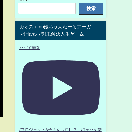
検索
カオスtomo娘ちゃんねーるアーガ
マ!Haraハラ!未解決人生ゲーム
ハゲて無双
/プロジェクトA子さんも注目？ 独身ハゲ僧