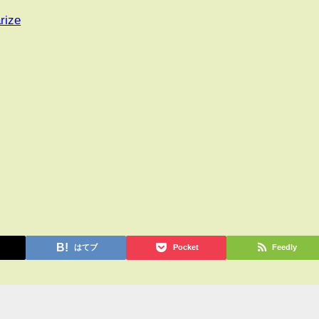
rize
はてブ
Pocket
Feedly