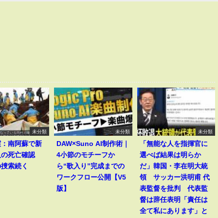
未分類
未分類
未分類
震：南阿蘇で新
DAW×Suno AI制作術｜
「無能な人を指揮官に
人の死亡確認
4小節のモチーフか
選べば結果は明らか
の捜索続く
ら“歌入り”完成までの
だ」韓国・李在明大統
ワークフロー公開【V5
領 サッカー洪明甫 代
版】
表監督を批判 代表監
督は辞任表明「責任は
全て私にあります」と