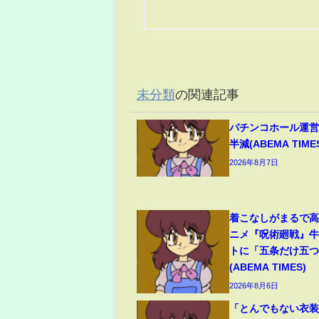
未分類
の関連記事
パチンコホール運営
半減(ABEMA TIME
2026年8月7日
着こなしがまるで
ニメ『呪術廻戦』
トに「五条だけ五
(ABEMA TIMES)
2026年8月6日
「とんでもない衣