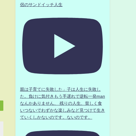
侶のサンドイッチ人生
親は子育てに失敗した」子は人生に失敗し
た。負けに気付きもう手遅れで逆転一発man
なんかありません、 残りの人生、貧しく食
いつないでわずかな楽しみなど見つけて生き
ていくしかないのです。ないのです。