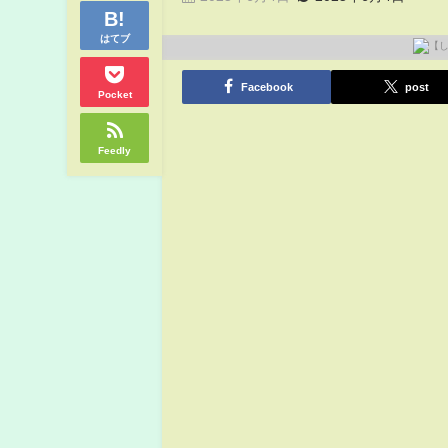
はてブ
Facebook
post
Pocket
Feedly