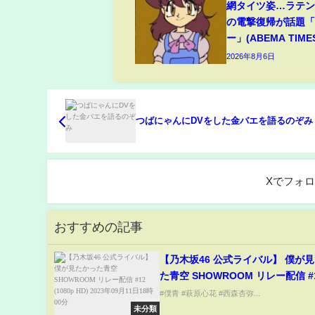
網タイツ姿…ラテ
の電撃復帰が話題
ー」(ABEMA TIME
2026年8月6日
つばにゃんにDVをした金バエを語るのぞみ
Xでフォ
おすすめの記事
【乃木坂46 公式ライバル】 僕が
た青空 SHOWROOM リレー配信 #
(1080p HD) 2023年09月11日1
#僕青 #萩原心花 #西森杏弥...
未分類