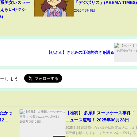
ン系美女レスラー
「デジポリス」(ABEMA TIMES)
「えらいセクシ
2026年8月6日
S)
【せぶん】さとみの圧倒的強さを語る
ローしよう
見たかっ
【唯我】 多摩川スーツケース事件！
12
ニュース速報！ 2025年06月28日
8時00分
2025.6.28 高評価少ない場合は限定放送にし
高評価お願いします、またチャンネル登録よろ