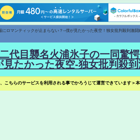
速報にロマンティックが止まらない？--僕が見たかった夜空！独女批判殺到激闘
！--二代目襲名火浦氷子の一同
見たかった夜空-独女批判殺到
、こちらのサービスを利用される事でかろうじて運営できています＞本