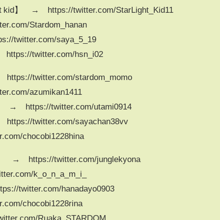
 → https://twitter.com/StarLight_Kid11
r.com/Stardom_hanan
twitter.com/saya_5_19
ps://twitter.com/hsn_i02
s://twitter.com/stardom_momo
er.com/azumikan1411
 https://twitter.com/utami0914
s://twitter.com/sayachan38vv
com/chocobi1228hina
ttps://twitter.com/junglekyona
er.com/k_o_n_a_m_i_
/twitter.com/hanadayo0903
com/chocobi1228rina
tter.com/Ruaka_STARDOM