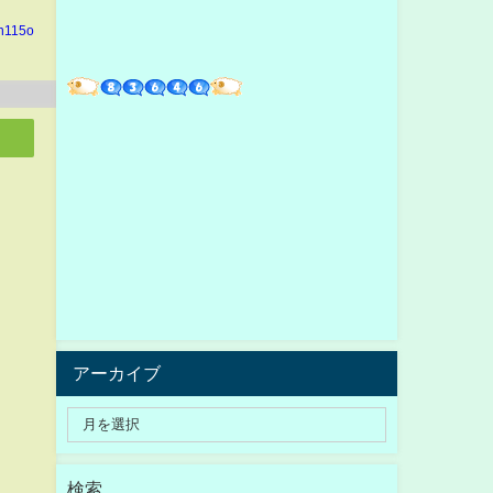
in115o
アーカイブ
検索