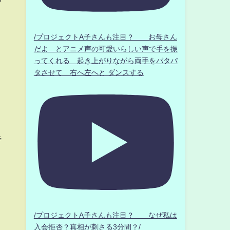
！
/プロジェクトA子さんも注目？ お母さん
だよ とアニメ声の可愛いらしい声で手を振
ってくれる 起き上がりながら両手をパタパ
タさせて 右へ左へと ダンスする
待
/プロジェクトA子さんも注目？ なぜ私は
入会拒否？真相が刺さる3分間？/