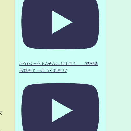
/プロジェクトA子さんも注目？ /感想戯
言動画？.一息つく動画？/
女
あ