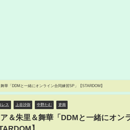
華「DDMと一緒にオンライン合同練習SP」【STARDOM】
ロレス
上谷沙弥
中野たむ
吏南
ア＆朱里＆舞華「DDMと一緒にオン
TARDOM】