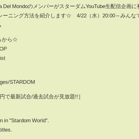
Del MondoのメンバーがスターダムYouTube生配信企画に
ニング方法を紹介します☆ 4/22（水）20:00～みんな
ム
らから☆
HOP
ist
/pages/STARDOM
円で最新試合/過去試合が見放題!!］
en in "Stardom World".
itles.