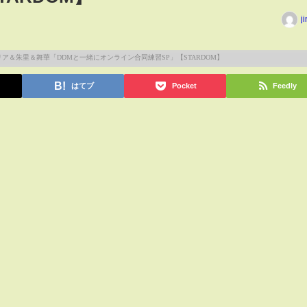
j
はてブ
Pocket
Feedly