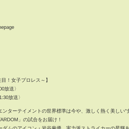
mepage
世界が注目！女子プロレス～】
:00放送〉
1:30放送〉
エンターテイメントの世界標準は今や、激しく熱く美しい“
TARDOM」の試合をお届け！
ーダムのアイコン・岩谷麻優、実力派ストライカーの星輝