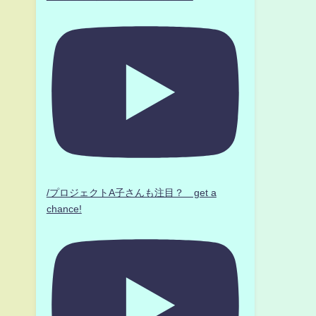
/プロジェクトA子さんも注目？ get a
chance!