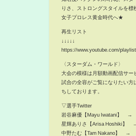
りさ、ストロングスタイルを標
女子プロレス黄金時代へ★
再生リスト
↓↓↓↓↓
https://www.youtube.com/play
〈スターダム・ワールド〉
大会の模様は月額動画配信サー
試合の全容がご覧になりたい方
ちしております。
▽選手Twitter
岩谷麻優【Mayu Iwatani】 → https
星輝ありさ【Arisa Hoshiki】 → http
中野たむ【Tam Nakano】 → https: