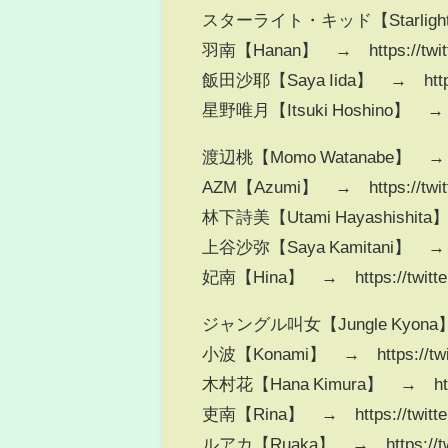
スターライト・キッド【Starlight kid】
羽南【Hanan】 → https://twitte
飯田沙耶【Saya Iida】 → https://
星野唯月【Itsuki Hoshino】 → htt
渡辺桃【Momo Watanabe】 → http
AZM【Azumi】 → https://twitt
林下詩美【Utami Hayashishita】 →
上谷沙弥【Saya Kamitani】 → http
妃南【Hina】 → https://twitter.
ジャングル叫女【Jungle Kyona】 → h
小波【Konami】 → https://twitt
木村花【Hana Kimura】 → https:/
吏南【Rina】 → https://twitter.
ルアカ【Ruaka】 → https://twi