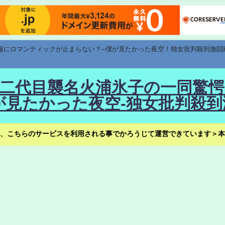
速報にロマンティックが止まらない？--僕が見たかった夜空！独女批判殺到激闘
！--二代目襲名火浦氷子の一同
見たかった夜空-独女批判殺到
、こちらのサービスを利用される事でかろうじて運営できています＞本