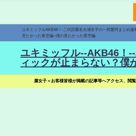
ユキミッフルAKB46！-二代目襲名火浦氷子の一同驚愕まとめ
見たかった夜空編--僕の見たかった星空編-
ユキミッフル--AKB46
ィックが止まらない？僕が
腐女子＜お客様皆様が掲載の記事等へアクセス、閲覧