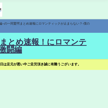
編--の一同驚愕まとめ速報にロマンティックが止まらない？-僕の
驚愕まとめ速報！にロマンテ
激闘編
日は足元が悪い中ご足労頂き誠に有難うございます。