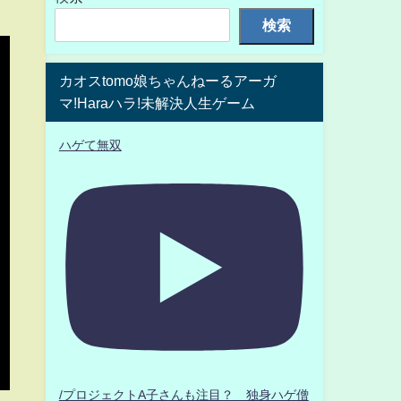
検索
カオスtomo娘ちゃんねーるアーガ
マ!Haraハラ!未解決人生ゲーム
ハゲて無双
/プロジェクトA子さんも注目？ 独身ハゲ僧