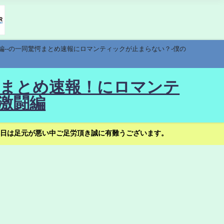
編--の一同驚愕まとめ速報にロマンティックが止まらない？-僕の
驚愕まとめ速報！にロマンテ
激闘編
日は足元が悪い中ご足労頂き誠に有難うございます。