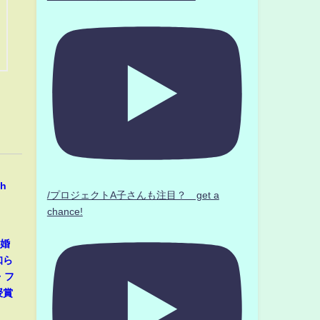
。
h
/プロジェクトA子さんも注目？ get a
chance!
婚
知ら
・フ
授賞