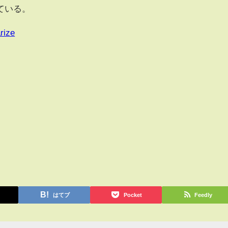
ている。
rize
はてブ
Pocket
Feedly