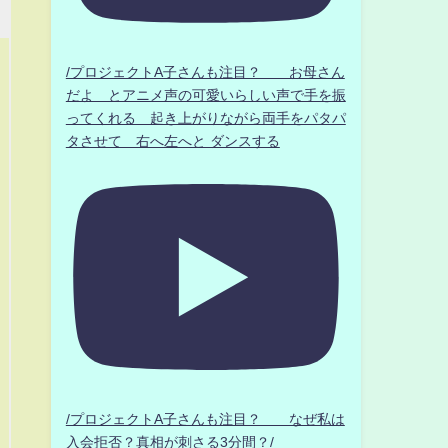
/プロジェクトA子さんも注目？ お母さん
だよ とアニメ声の可愛いらしい声で手を振
ってくれる 起き上がりながら両手をパタパ
タさせて 右へ左へと ダンスする
/プロジェクトA子さんも注目？ なぜ私は
入会拒否？真相が刺さる3分間？/