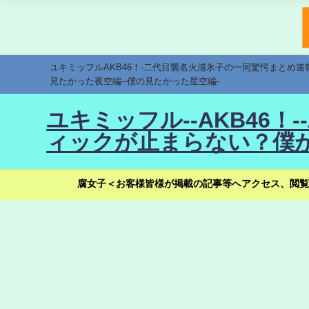
ユキミッフルAKB46！-二代目襲名火浦氷子の一同驚愕まとめ
見たかった夜空編--僕の見たかった星空編-
ユキミッフル--AKB46
ィックが止まらない？僕が
腐女子＜お客様皆様が掲載の記事等へアクセス、閲覧