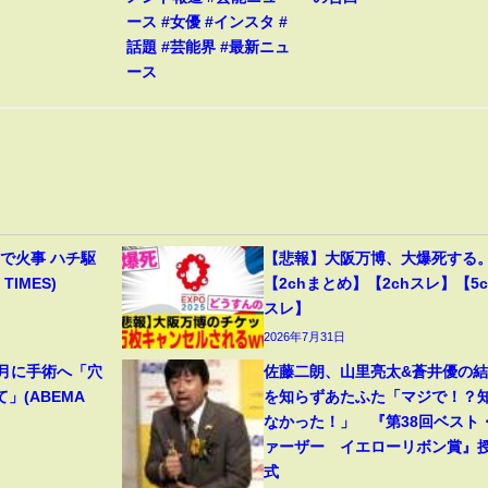
ース #女優 #インスタ #
話題 #芸能界 #最新ニュ
ース
で火事 ハチ駆
【悲報】大阪万博、大爆死する
TIMES)
【2chまとめ】【2chスレ】【5c
スレ】
2026年7月31日
8月に手術へ「穴
佐藤二朗、山里亮太&蒼井優の結
」(ABEMA
を知らずあたふた「マジで！？
なかった！」 『第38回ベスト
ァーザー イエローリボン賞』
式