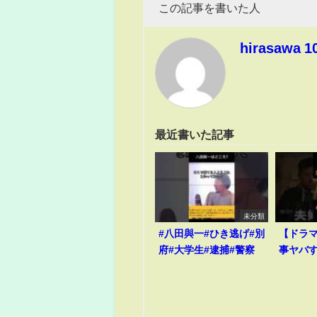
この記事を書いた人
hirasawa 1
最近書いた記事
未分類
#八田與一#ひき逃げ#別
【ドラ
府#大学生#逮捕#警察
事ヤバ