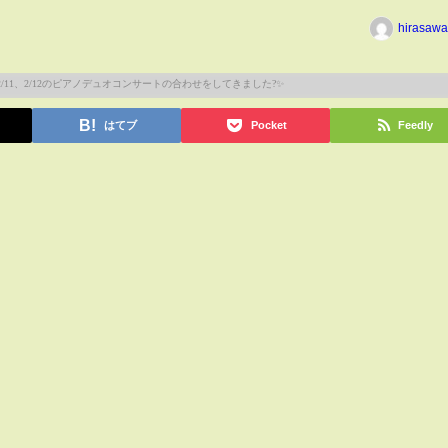
hirasawa
はてブ
Pocket
Feedly