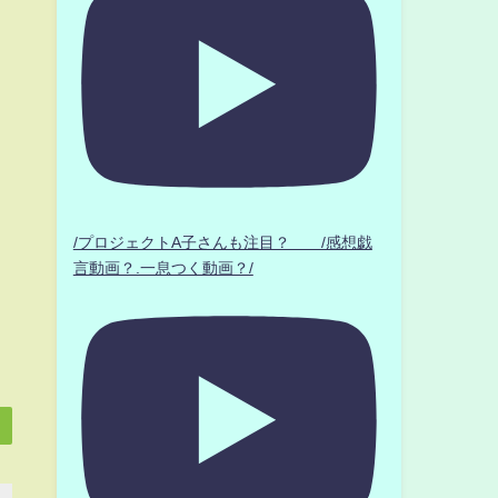
/プロジェクトA子さんも注目？ /感想戯
言動画？.一息つく動画？/