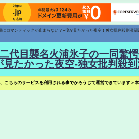
速報にロマンティックが止まらない？--僕が見たかった夜空！独女批判殺到激闘
！--二代目襲名火浦氷子の一同
見たかった夜空-独女批判殺到
、こちらのサービスを利用される事でかろうじて運営できています＞本