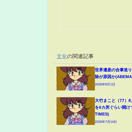
文化
の関連記事
世界遺産の合掌造り
除が原因か(ABEMA 
2026年8月1日
大竹まこと（77）
を6カ所ぐらい開けて
TIMES)
2026年7月14日