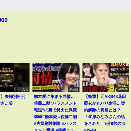
009
文化
未分類
AKB48
マ】夫婦別姓刑
橋本愛に集まる同情…
【衝撃】元AKB48花田
すぎ…笑
佐藤二朗“ハラスメント
藍衣が丸刈り謝罪…契
報道”の裏で見えた異変
約解除の真相とは？
😨📸#橋本愛 #佐藤二朗
「峯岸みなみさんの話
#夫婦別姓刑事 #ハラス
をされた」9分8秒の涙
メント報道 #芸能ニュ
の告白