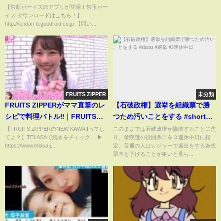
をこらえるのは不可能でし
【禁断ボーイズのアプリが登場！禁玉ボー
イズ ダウンロードはこちら！】
た。。。
http://kindan-tr.goodroid.co.jp 【問い...
FRUITS ZIPPER
未分類
FRUITS ZIPPERがママ直筆のレ
【石破政権】選挙を組織票で勝
シピで料理バトル‼｜FRUITS
つため汚いことをする #shorts #
ZIPPERのNEW KAWAIIってして
選挙 #3連休中日
【FRUITS ZIPPERのNEW KAWAIIってし
このままでは石破政権が惨敗することに焦
てよ？】TELASAで続きをチェック！ ▶
り、参院選の投開票日を３連休中日に指
よ？ #TELASAで続きをチェッ
https://www.telasa.j...
定、普通の人はレジャーで遠出をする為投
ク！オリジナル作品も配信中！
票率を下げることが狙いと見ら...