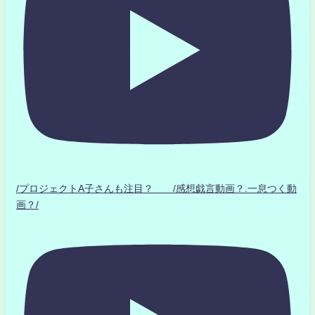
/プロジェクトA子さんも注目？ /感想戯言動画？.一息つく動
画？/