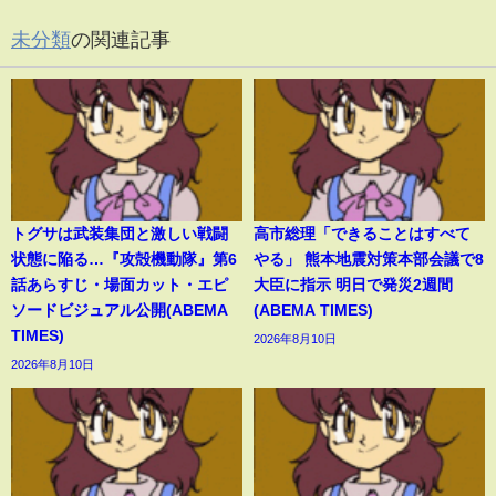
未分類
の関連記事
トグサは武装集団と激しい戦闘
高市総理「できることはすべて
状態に陥る…『攻殻機動隊』第6
やる」 熊本地震対策本部会議で8
話あらすじ・場面カット・エピ
大臣に指示 明日で発災2週間
ソードビジュアル公開(ABEMA
(ABEMA TIMES)
TIMES)
2026年8月10日
2026年8月10日