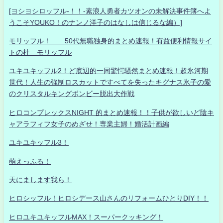
[ヨシヨシロッフル-！！-素浪人勇者カツオンの未解決事件簿へよ
うこそYOUKO！のナンノ洋子のはなしは信じるな編）]
モリッフル！ 50代無職独身的まとめ速報！有益便利情報サイ
トの杜 モリッフル
ユキユキッフル2！ど底辺的一同驚愕騒然まとめ速報！超氷河期
世代！人生の強制ロスカットですべてを失ったキグナス氷子の愛
のクリスタルキングボンビー脱出大作戦
ヒロコンプレックスNIGHT 的まとめ速報！！子供が欲しいど陰キ
ャアラフィフ女子のめざせ！専業主婦！婚活計画編
ユキユキッフル3！
萌えっふる！
天にまします我ら！
ヒロシッフル！ヒロシデース山さんのリフォームひとりDIY！！
ヒロユキユキッフルMAX！スーパークッキング！