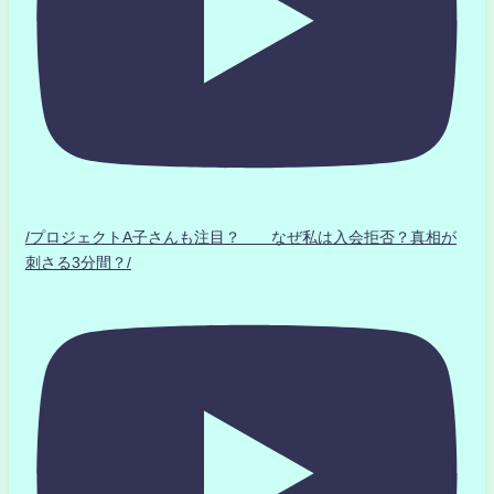
/プロジェクトA子さんも注目？ なぜ私は入会拒否？真相が
刺さる3分間？/