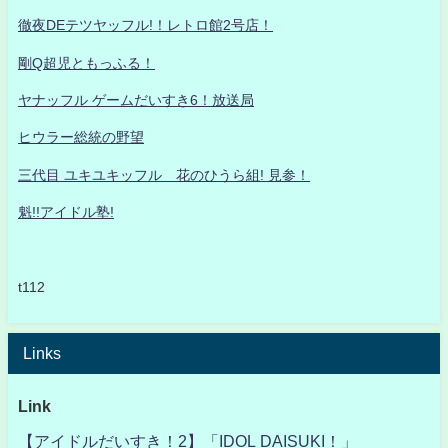
徹夜DEテツヤッフル!！レトロ館2号店！
剛Q超児ともっふる！
ヤナッフル ゲームだいすき6！放送局
ヒウラー総統の野望
三代目 ユキユキッフル 花のひうら組! 見参！
魁!!アイドル塾!
t112
Links
Link
【アイドルだいすき！2】「IDOL DAISUKI！」