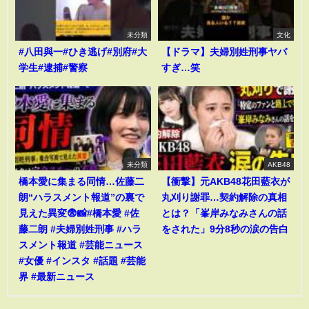
未分類
文化
#八田與一#ひき逃げ#別府#大
【ドラマ】夫婦別姓刑事ヤバ
学生#逮捕#警察
すぎ…笑
未分類
AKB48
橋本愛に集まる同情…佐藤二
【衝撃】元AKB48花田藍衣が
朗“ハラスメント報道”の裏で
丸刈り謝罪…契約解除の真相
見えた異変😨📸#橋本愛 #佐
とは？「峯岸みなみさんの話
藤二朗 #夫婦別姓刑事 #ハラ
をされた」9分8秒の涙の告白
スメント報道 #芸能ニュース
#女優 #インスタ #話題 #芸能
界 #最新ニュース