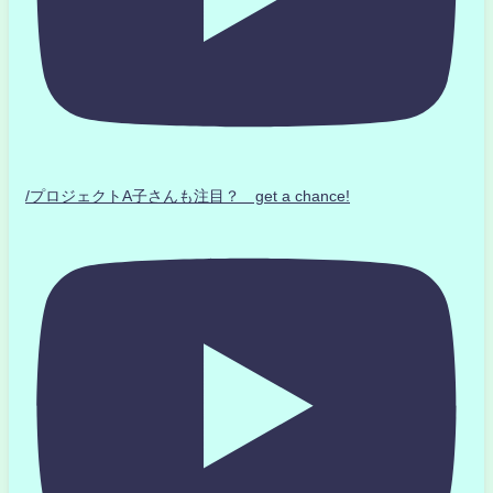
/プロジェクトA子さんも注目？ get a chance!