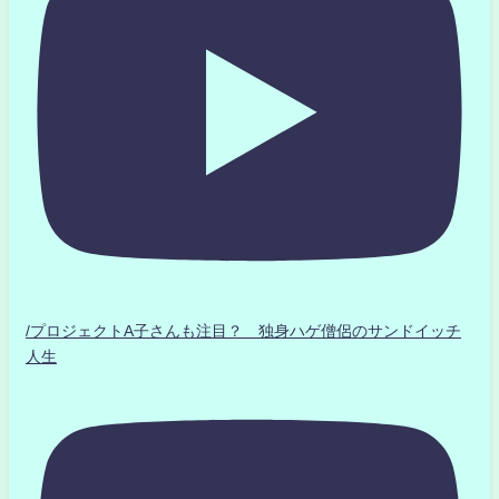
/プロジェクトA子さんも注目？ 独身ハゲ僧侶のサンドイッチ
人生