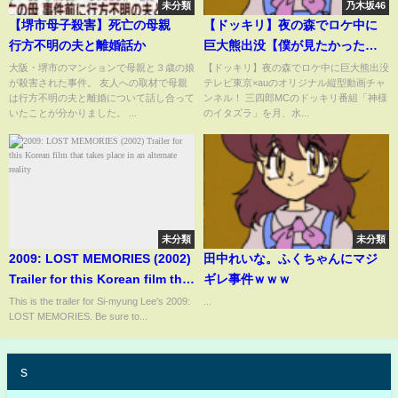
未分類
乃木坂46
【堺市母子殺害】死亡の母親
【ドッキリ】夜の森でロケ中に
行方不明の夫と離婚話か
巨大熊出没【僕が見たかった青
空】
大阪・堺市のマンションで母親と３歳の娘
【ドッキリ】夜の森でロケ中に巨大熊出没
が殺害された事件。 友人への取材で母親
テレビ東京×auのオリジナル縦型動画チャ
は行方不明の夫と離婚について話し合って
ンネル！ 三四郎MCのドッキリ番組「神様
いたことが分かりました。 ...
のイタズラ」を月、水...
未分類
未分類
2009: LOST MEMORIES (2002)
田中れいな。ふくちゃんにマジ
Trailer for this Korean film that
ギレ事件ｗｗｗ
takes place in an alternate
This is the trailer for Si-myung Lee's 2009:
...
LOST MEMORIES. Be sure to...
reality
s