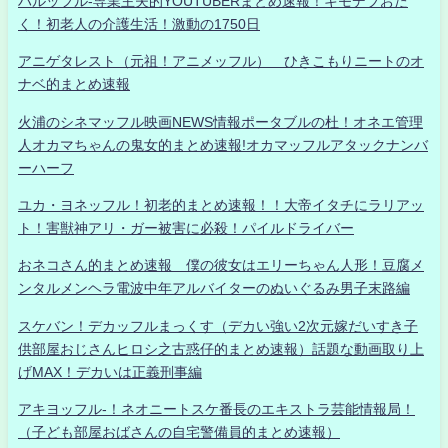
ハルッフル-専業主夫的YOUTUBERまとめ速報！キモデブおた
く！初老人の介護生活！激動の1750日
アニゲタレスト（元祖！アニメッフル） ひきこもりニートのオ
ナベ的まとめ速報
火浦のシネマッフル映画NEWS情報ポータブルの杜！オネエ管理
人オカマちゃんの鬼女的まとめ速報!オカマッフルアタックナンバ
ーハーフ
ユカ・ヨネッフル！初老的まとめ速報！！大帝イタチにラリアッ
ト！害獣神アリ・ガー被害に必殺！パイルドライバー
おネコさん的まとめ速報 僕の彼女はエリーちゃん人形！豆腐メ
ンタルメンヘラ電波中年アルバイターのぬいぐるみ男子末路編
スケバン！デカッフルまっくす（デカい強い2次元嫁だいすき子
供部屋おじさんヒロシ之古惑仔的まとめ速報）話題な動画取り上
げMAX！デカいは正義刑事編
アキヨッフル-！ネオニートスケ番長のエキストラ芸能情報局！
（子ども部屋おばさんの自宅警備員的まとめ速報）