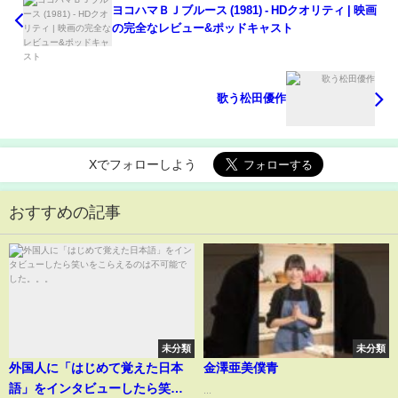
ヨコハマＢＪブルース (1981) - HDクオリティ | 映画
の完全なレビュー&ポッドキャスト
歌う松田優作
Xでフォローしよう
おすすめの記事
未分類
未分類
外国人に「はじめて覚えた日本
金澤亜美僕青
語」をインタビューしたら笑い
...