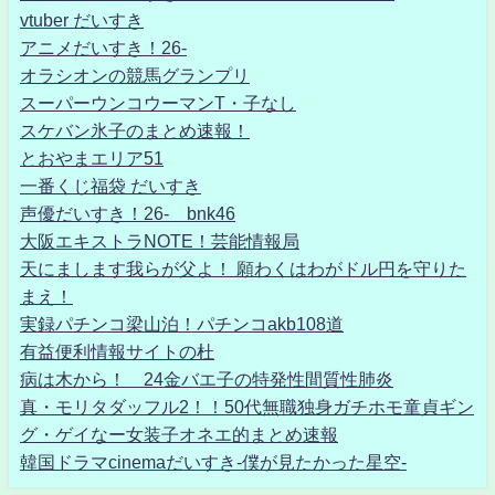
vtuber だいすき
アニメだいすき！26-
オラシオンの競馬グランプリ
スーパーウンコウーマンT・子なし
スケバン氷子のまとめ速報！
とおやまエリア51
一番くじ福袋 だいすき
声優だいすき！26- bnk46
大阪エキストラNOTE！芸能情報局
天にまします我らが父よ！ 願わくはわがドル円を守りた
まえ！
実録パチンコ梁山泊！パチンコakb108道
有益便利情報サイトの杜
病は木から！ 24金バエ子の特発性間質性肺炎
真・モリタダッフル2！！50代無職独身ガチホモ童貞ギン
グ・ゲイなー女装子オネエ的まとめ速報
韓国ドラマcinemaだいすき-僕が見たかった星空-