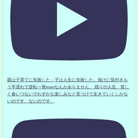
親は子育てに失敗した」子は人生に失敗した。負けに気付きも
う手遅れで逆転一発manなんかありません、 残りの人生、貧し
く食いつないでわずかな楽しみなど見つけて生きていくしかな
いのです。ないのです。