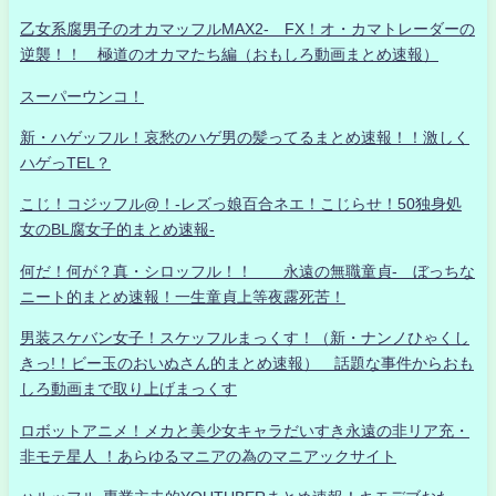
乙女系腐男子のオカマッフルMAX2- FX！オ・カマトレーダーの
逆襲！！ 極道のオカマたち編（おもしろ動画まとめ速報）
スーパーウンコ！
新・ハゲッフル！哀愁のハゲ男の髪ってるまとめ速報！！激しく
ハゲっTEL？
こじ！コジッフル@！-レズっ娘百合ネエ！こじらせ！50独身処
女のBL腐女子的まとめ速報-
何だ！何が？真・シロッフル！！ 永遠の無職童貞- ぼっちな
ニート的まとめ速報！一生童貞上等夜露死苦！
男装スケバン女子！スケッフルまっくす！（新・ナンノひゃくし
きっ!！ビー玉のおいぬさん的まとめ速報） 話題な事件からおも
しろ動画まで取り上げまっくす
ロボットアニメ！メカと美少女キャラだいすき永遠の非リア充・
非モテ星人 ！あらゆるマニアの為のマニアックサイト