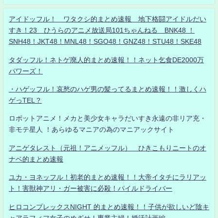
アイドッフル！ ワタクシ的まとめ速報 地下格闘アイドルだい
すき！23 ひうらのアニメ放送局101ちゃんねる BNK48 ！
SNH48！JKT48！MNL48！SGO48！GNZ48！STU48！SKE48
タダッフル！ネトゲ廃人的まとめ速報！！ネット乞食DE2000万
パワーズ！
・ハゲッフル！哀愁のハゲ男の髪ってるまとめ速報！！激しくハ
ゲっTEL？
ロボットアニメ！メカと美少女キャラだいすき永遠の非リア充・
非モテ星人 ！あらゆるマニアの為のマニアックサイト
アニゲタレスト（元祖！アニメッフル） ひきこもりニートのオ
ナベ的まとめ速報
ユカ・ヨネッフル！初老的まとめ速報！！大帝イタチにラリアッ
ト！害獣神アリ・ガー被害に必殺！パイルドライバー
ヒロコンプレックスNIGHT 的まとめ速報！！子供が欲しいど陰キ
ャアラフィフ女子のめざせ！専業主婦！婚活計画編