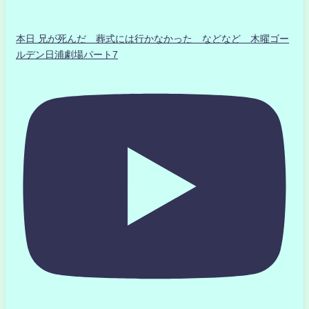
本日 兄が死んだ 葬式には行かなかった などなど 木曜ゴー
ルデン日浦劇場パート7