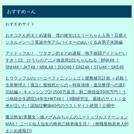
おすすめ～ん
おすすめサイト
おネコさん的まとめ速報 僕の彼女はエリーちゃん人形！豆腐メ
ンタルメンヘラ電波中年アルバイターのぬいぐるみ男子末路編
アイドッフル！ ワタクシ的まとめ速報 地下格闘アイドルだい
すき！23 ひうらのアニメ放送局101ちゃんねる BNK48 ！
SNH48！JKT48！MNL48！SGO48！GNZ48！STU48！SKE48
ヒウラッフルのハーニーフィニッシュゴミ屋敷補完計画 ＜必殺！
生前整理人！孤立し孤独死からの～特殊清掃・遺品整理への道F
完結編＞ キャッシング計1500万返済：厨二病借金3500万円！う
つ病統合失調症14年生HKT46！！9期研究生、最後のサイト！全
米が泣いた！認知症鬱病60代のラストサイト絶賛！公開中
魔法熟女/美魔女ッ娘メグみみちゃんのニートッフルステーション
MAX！ ニート仙人仙女の映画三昧老後生活！（無職孤独居老人的
まとめ速報Z)]