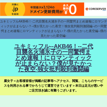
ユキミッフルAKB46！-二代目襲名火浦氷子の一同驚愕まとめ速報にロマンテ
ィックが止まらない？--僕が見たかった夜空！独女批判殺到激闘編--の一同驚
愕まとめ速報にロマンティックが止まらない？-僕の見たかった夜空編--僕の
見たかった星空編-
ユキミッフル--AKB46！--二代
目襲名火浦氷子の一同驚愕ま
とめ速報！にロマンティック
が止まらない？僕が見たかっ
た夜空-独女批判殺到激闘編
腐女子＜お客様皆様が掲載の記事等へアクセス、閲覧、こちらのサービ
スを利用される事でかろうじて運営できています＞本日は足元が悪い中
ご足労頂き誠に有難うございます。