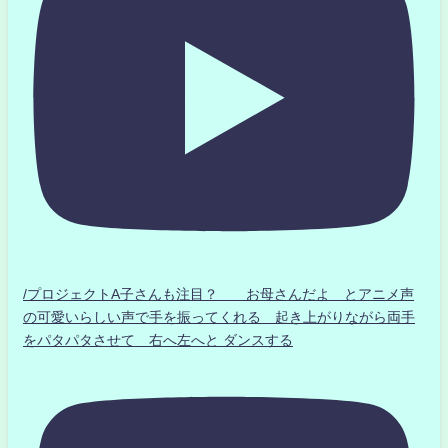
/プロジェクトA子さんも注目？ お母さんだよ とアニメ声
の可愛いらしい声で手を振ってくれる 起き上がりながら両手
をパタパタさせて 右へ左へと ダンスする