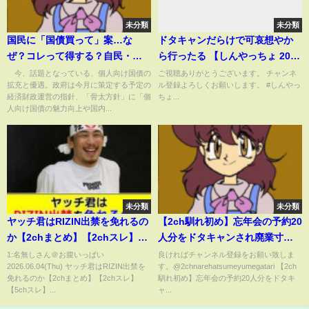
未分類
未分類
国民に「国債買って」案…な
ドタキャンだらけで可哀想やか
ぜ？コレって得する？自民・神
ら行ったる 【しんやっちょ 2019
田潤一氏「日本人にとってはこ
年3月15日】
今、話題となっている、個人向け国債の
ご視聴ありがとうございます。 チャンネ
拡充と優遇。政府は今月に策定する予定の
ル登録よろしくお願いします。 #しんやっ
れほど安全な資産はない」
経済財政運営の指針、「骨太方針」に「個
ちょ...
(ABEMA TIMES)
人向け国債の魅力向上や国内...
未分類
未分類
ヤッチ君はRIZIN出禁を免れるの
【2ch馴れ初め】忘年会の予約20
か【2chまとめ】【2chスレ】
人分をドタキャンされ廃業寸前
【5chスレ】
の焼き肉屋母娘、地元工務店の
1:名無しさん＠お腹いっぱい
良ければチャンネル登録をお願い致しま
2026.06.04(Thu) ヤッチ君はRIZIN出禁を
す。@2chnarehatsumeyumegatari 【2ch
俺が全職人を呼んだ結果…【ゆ
免れるのか【2chまとめ】【2chスレ】
馴れ初め】忘年会の予約20人分をドタキ
っくり】
【5chスレ】...
ャ...