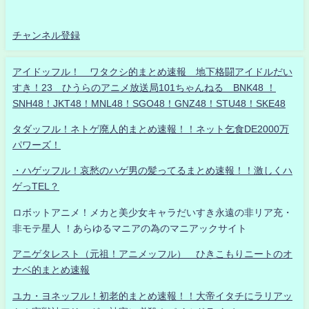
チャンネル登録
アイドッフル！ ワタクシ的まとめ速報 地下格闘アイドルだい
すき！23 ひうらのアニメ放送局101ちゃんねる BNK48 ！
SNH48！JKT48！MNL48！SGO48！GNZ48！STU48！SKE48
タダッフル！ネトゲ廃人的まとめ速報！！ネット乞食DE2000万
パワーズ！
・ハゲッフル！哀愁のハゲ男の髪ってるまとめ速報！！激しくハ
ゲっTEL？
ロボットアニメ！メカと美少女キャラだいすき永遠の非リア充・
非モテ星人 ！あらゆるマニアの為のマニアックサイト
アニゲタレスト（元祖！アニメッフル） ひきこもりニートのオ
ナベ的まとめ速報
ユカ・ヨネッフル！初老的まとめ速報！！大帝イタチにラリアッ