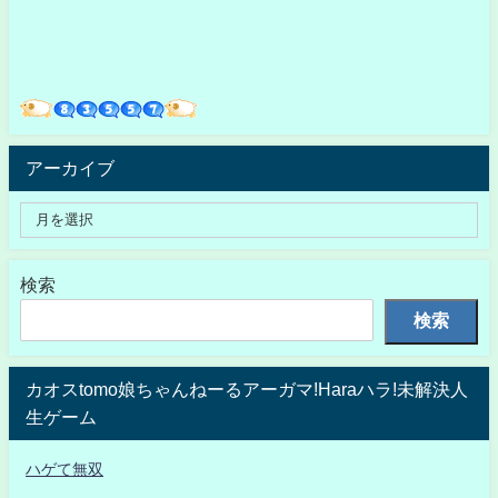
アーカイブ
検索
検索
カオスtomo娘ちゃんねーるアーガマ!Haraハラ!未解決人
生ゲーム
ハゲて無双