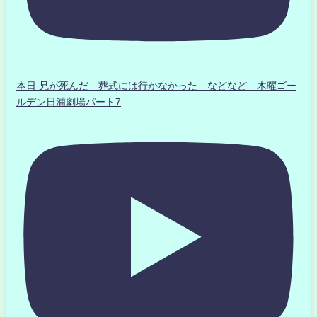
本日 兄が死んだ 葬式には行かなかった などなど 木曜ゴー
ルデン日浦劇場パート7