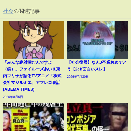
社会
の関連記事
「みんな絶対噛むんですよ
【社会復帰】なんJ卒業おめでと
（笑）」ファイルーズあい＆東
う【2ch面白いスレ】
内マリ子が語るTVアニメ『株式
2026年7月30日
会社マジルミエ』アフレコ裏話
(ABEMA TIMES)
2026年8月5日