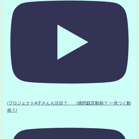
/プロジェクトA子さんも注目？ /感想戯言動画？.一息つく動
画？/