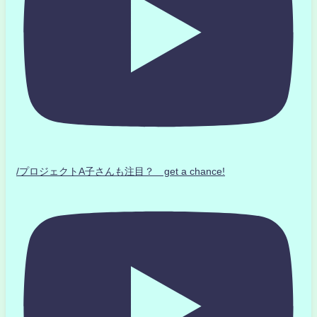
/プロジェクトA子さんも注目？ get a chance!