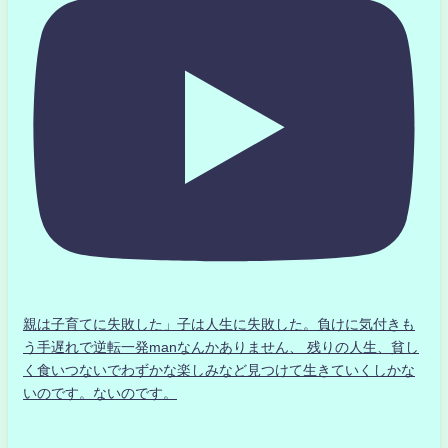
親は子育てに失敗した」子は人生に失敗した。負けに気付きも
う手遅れで逆転一発manなんかありません、 残りの人生、貧し
く食いつないでわずかな楽しみなど見つけて生きていくしかな
いのです。ないのです。