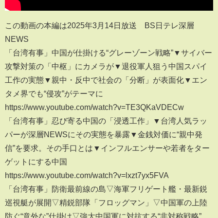
この動画の本編は2025年3月14日放送 BS日テレ深層
NEWS
「台湾有事」中国が仕掛ける“グレーゾーン戦略”▼サイバー
攻撃対策の「中枢」にカメラが▼退役軍人狙う中国スパイ
工作の実態▼親中・反中で社会の「分断」が表面化▼エン
タメ界でも“侵攻”がテーマに
https://www.youtube.com/watch?v=TE3QKaVDECw
「台湾有事」忍び寄る中国の「浸透工作」▼台湾人気ラッ
パーが深層NEWSにその実態を暴露▼金銭対価に“親中発
信”を要求。その手口とは▼インフルエンサーや若者をター
ゲットにする中国
https://www.youtube.com/watch?v=lxzt7yx5FVA
「台湾有事」防衛最前線の島▽海軍フリゲート艦・最新鋭
巡視艇が展開▽精鋭部隊「フロッグマン」▽中国軍の上陸
防ぐ“意外な”仕掛け▽強大中国軍に対抗する“非対称戦略”…