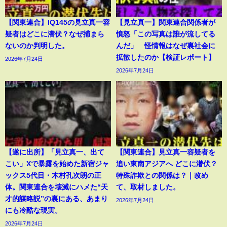
【関東連合】IQ145の見立真一容
【見立真一】関東連合関係者が
疑者はどこに潜伏？なぜ捕まら
憤怒「この写真は誰が流してる
ないのか判明した。
んだ」 怪情報はなぜ裏社会に
拡散したのか【検証レポート】
2026年7月24日
2026年7月24日
【遂に出所】「見立真一、出て
【関東連合】見立真一容疑者を
こい」Xで暴露を始めた新宿ジャ
追い東南アジアへ どこに潜伏？
ックス5代目・木村孔次朗の正
特殊詐欺との関係は？｜改め
体。関東連合を壊滅にハメた“天
て、取材しました。
才的謀略説”の裏にある、あまり
2026年7月24日
にも冷酷な現実。
2026年7月24日