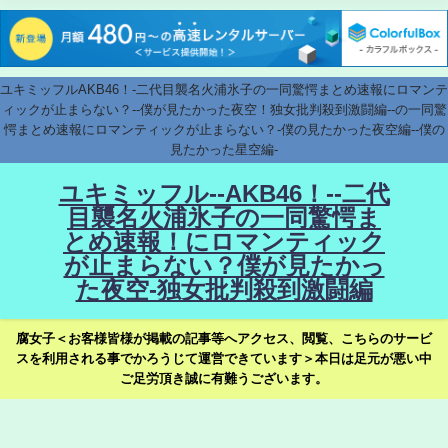
ユキミッフルAKB46！-二代目襲名火浦氷子の一同驚愕まとめ速報にロマンテ
ィックが止まらない？--僕が見たかった夜空！独女批判殺到激闘編--の一同驚
愕まとめ速報にロマンティックが止まらない？-僕の見たかった夜空編--僕の
見たかった星空編-
ユキミッフル--AKB46！--二代
目襲名火浦氷子の一同驚愕ま
とめ速報！にロマンティック
が止まらない？僕が見たかっ
た夜空-独女批判殺到激闘編
腐女子＜お客様皆様が掲載の記事等へアクセス、閲覧、こちらのサービ
スを利用される事でかろうじて運営できています＞本日は足元が悪い中
ご足労頂き誠に有難うございます。