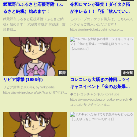
武蔵野市ふるさと応援寄附（ふ
令和ロマンが爆笑！ダイタク拓
るさと納税）始めます！
がキレる！！『拓「飲んでいい
でしょ？なんでダメなの？」』
武蔵野市ふるさと応援寄附（ふるさと納
このライブのチケット購入は、こちらのリ
税）始めます！ 武蔵野市役所 財政課 吉
ンクからご購入いただけます！
崎勝哉...
https://online-ticket.yoshimoto.co.j...
国際
未分類
リビア爆撃 (1986年)
コレコレも大騒ぎの神回…ツイ
キャスイベント「金のお茶爆」
リビア爆撃 (1986年), by Wikipedia
https://ja.wikipedia.org/wiki?curid=874427...
で2連覇を狙うコレコレ
◆コレコレチャンネル KoreTube
https://www.youtube.com/c/korekorech​ ◆
【2023/06/16】
コレコレサブチャンネル...