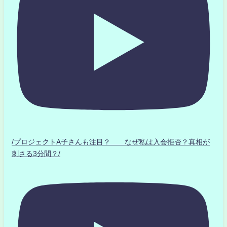
/プロジェクトA子さんも注目？ なぜ私は入会拒否？真相が
刺さる3分間？/