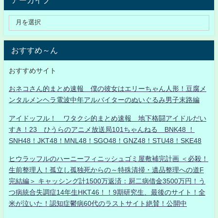
おすすめ～ん
おすすめサイト
おネコさん的まとめ速報 僕の彼女はエリーちゃん人形！豆腐メ
ンタルメンヘラ電波中年アルバイターのぬいぐるみ男子末路編
アイドッフル！ ワタクシ的まとめ速報 地下格闘アイドルだい
すき！23 ひうらのアニメ放送局101ちゃんねる BNK48 ！
SNH48！JKT48！MNL48！SGO48！GNZ48！STU48！SKE48
ヒウラッフルのハーニーフィニッシュゴミ屋敷補完計画 ＜必殺！
生前整理人！孤立し孤独死からの～特殊清掃・遺品整理への道F
完結編＞ キャッシング計1500万返済：厨二病借金3500万円！う
つ病統合失調症14年生HKT46！！9期研究生、最後のサイト！全
米が泣いた！認知症鬱病60代のラストサイト絶賛！公開中