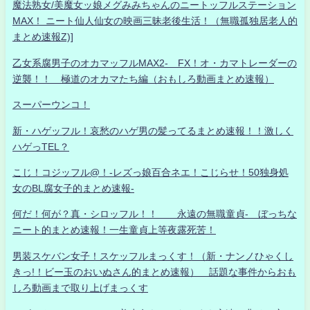
魔法熟女/美魔女ッ娘メグみみちゃんのニートッフルステーション
MAX！ ニート仙人仙女の映画三昧老後生活！（無職孤独居老人的
まとめ速報Z)]
乙女系腐男子のオカマッフルMAX2- FX！オ・カマトレーダーの
逆襲！！ 極道のオカマたち編（おもしろ動画まとめ速報）
スーパーウンコ！
新・ハゲッフル！哀愁のハゲ男の髪ってるまとめ速報！！激しく
ハゲっTEL？
こじ！コジッフル@！-レズっ娘百合ネエ！こじらせ！50独身処
女のBL腐女子的まとめ速報-
何だ！何が？真・シロッフル！！ 永遠の無職童貞- ぼっちな
ニート的まとめ速報！一生童貞上等夜露死苦！
男装スケバン女子！スケッフルまっくす！（新・ナンノひゃくし
きっ!！ビー玉のおいぬさん的まとめ速報） 話題な事件からおも
しろ動画まで取り上げまっくす