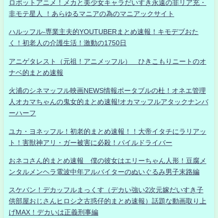
ロボットアニメ！メカと美少女キャラだいすき永遠の非リア充・
非モテ星人 ！あらゆるマニアの為のマニアックサイト
ハルッフル-専業主夫的YOUTUBERまとめ速報！キモデブおた
く！初老人の介護生活！激動の1750日
アニゲタレスト（元祖！アニメッフル） ひきこもりニートのオ
ナベ的まとめ速報
火浦のシネマッフル映画NEWS情報ポータブルの杜！オネエ管理
人オカマちゃんの鬼女的まとめ速報!オカマッフルアタックナンバ
ーハーフ
ユカ・ヨネッフル！初老的まとめ速報！！大帝イタチにラリアッ
ト！害獣神アリ・ガー被害に必殺！パイルドライバー
おネコさん的まとめ速報 僕の彼女はエリーちゃん人形！豆腐メ
ンタルメンヘラ電波中年アルバイターのぬいぐるみ男子末路編
スケバン！デカッフルまっくす（デカい強い2次元嫁だいすき子
供部屋おじさんヒロシ之古惑仔的まとめ速報）話題な動画取り上
げMAX！デカいは正義刑事編