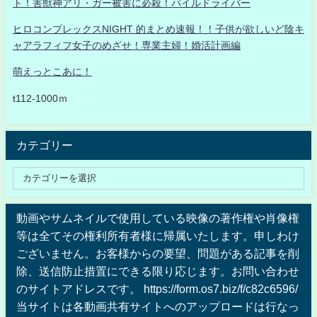
ト！害獣神アリ・ガー被害に必殺！パイルドライバー
ヒロコンプレックスNIGHT 的まとめ速報！！子供が欲しいど陰キ
ャアラフィフ女子のめざせ！専業主婦！婚活計画編
萌えっとこあに！
t112-1000ｍ
カテゴリー
動画やサムネイルで使用している映像の著作権や肖像権
等は全てその権利所有者様に帰属いたします。申しわけ
ございません。お客様からの要望、問題がある記事を削
除、送信防止措置にできる限り応じます。お問い合わせ
のサイトアドレスです。 https://form.os7.biz/f/c82c6596/
当サイトは各動画共有サイトへのアップロードは行なっ