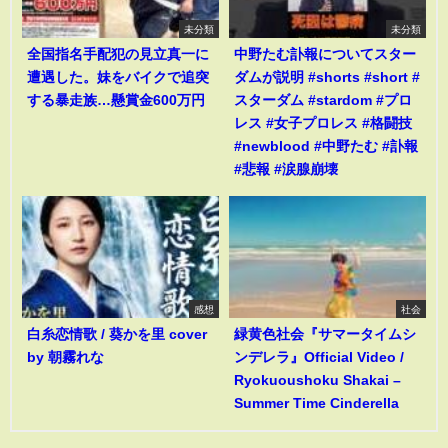
未分類
未分類
全国指名手配犯の見立真一に
中野たむ訃報についてスター
遭遇した。妹をバイクで追突
ダムが説明 #shorts #short #
する暴走族…懸賞金600万円
スターダム #stardom #プロ
レス #女子プロレス #格闘技
#newblood #中野たむ #訃報
#悲報 #涙腺崩壊
感想
社会
白糸恋情歌 / 葵かを里 cover
緑黄色社会『サマータイムシ
by 朝霧れな
ンデレラ』Official Video /
Ryokuoushoku Shakai –
Summer Time Cinderella