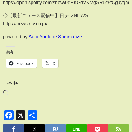
https://open.spotify.com/show/0qPKGdVKMgSRuc8fCgJyqm
◇【最新ニュース配信中】日テレNEWS
https://news.ntv.co.jp/
powered by
Auto Youtube Summarize
共有:
Facebook
X
いいね:
Facebook
X
共
有
LINE