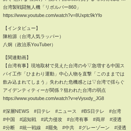
台湾製戦闘無人機「リボルバー860」
https://www.youtube.com/watch?v=8Uxptc9kYfo
【インタビュー】
陳柏源（台湾人気ラッパー）
八炯（政治系YouTuber）
【関連動画】
【台湾有事】現地取材で見えた台湾の今▽急増する中国ス
パイ工作「ひまわり運動」中心人物を直撃「このままでは
飲み込まれてしまう」失われた危機感とは▽台湾で揺らぐ
アイデンティティーが関係？狙われた台湾の弱点
https://www.youtube.com/watch?v=eVysxdy_JG8
#深層NEWS #日テレ #ニュース #BS日テレ #台湾
#中国 #認知戦 #武力侵攻 #台湾有事 #両岸 #浸透
#分断 #統一戦線 #罷免 #中共 #グレーゾーン #浸透