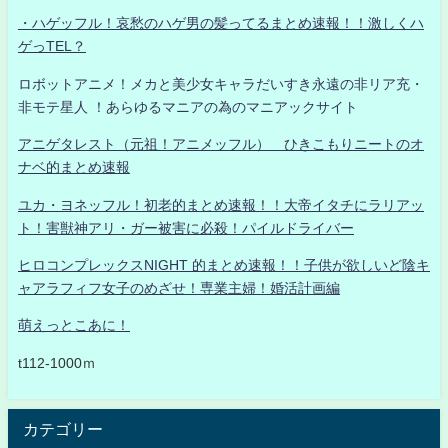
・ハゲッフル！哀愁のハゲ男の髪ってるまとめ速報！！激しくハ
ゲっTEL？
ロボットアニメ！メカと美少女キャラだいすき永遠の非リア充・
非モテ星人 ！あらゆるマニアの為のマニアックサイト
アニゲタレスト（元祖！アニメッフル） ひきこもりニートのオ
ナベ的まとめ速報
ユカ・ヨネッフル！初老的まとめ速報！！大帝イタチにラリアッ
ト！害獣神アリ・ガー被害に必殺！パイルドライバー
ヒロコンプレックスNIGHT 的まとめ速報！！子供が欲しいど陰キ
ャアラフィフ女子のめざせ！専業主婦！婚活計画編
萌えっとこあに！
t112-1000ｍ
カテゴリー