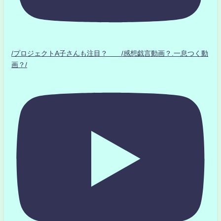
/プロジェクトA子さんも注目？ /感想戯言動画？.一息つく動
画？/