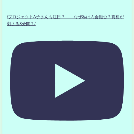
/プロジェクトA子さんも注目？ なぜ私は入会拒否？真相が
刺さる3分間？/