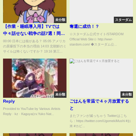
未分類
スターダム
【作業・睡眠導入用】TVでは
奪還に成功！？
中々話せない戦争の話7選！岡田
☆スターダム公式サイト/STARDOM
Official Web Site☆ http://wwr-
斗司夫が戦争について語りま
00:00 日本には核がある？ 05:05 アメリカ
stardom.com/ ◆スターダム公...
の原爆投下の本当の理由 14:03 北朝鮮のミ
す！【岡田斗司夫_切り抜き_睡
サイルは怖くないですか？ 19:16 第三...
眠学習_戦争_核_疫病】
未分類
未分類
Reply
ごはんを常温で４ヶ月放置する
と
Provided to YouTube by Various Artists
Reply · kz · Kaguya(cv.Yuko Nat...
またファンが減っちゃう Twitterはこち
ら：https://twitter.com/UgomekiMushi #お
米 #カビ...