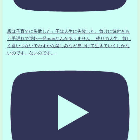
親は子育てに失敗した」子は人生に失敗した。負けに気付きも
う手遅れで逆転一発manなんかありません、 残りの人生、貧し
く食いつないでわずかな楽しみなど見つけて生きていくしかな
いのです。ないのです。