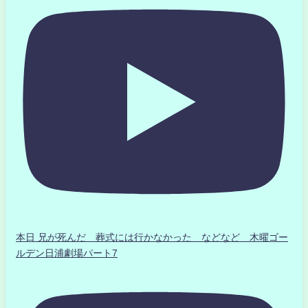
本日 兄が死んだ 葬式には行かなかった などなど 木曜ゴー
ルデン日浦劇場パート7