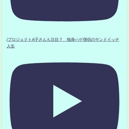
/プロジェクトA子さんも注目？ 独身ハゲ僧侶のサンドイッチ
人生