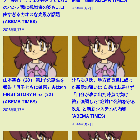
のハンデ戦に観戦者の姿も…自
2026年8月7日
由すぎるカオスな光景が話題
(ABEMA TIMES)
2026年8月7日
山本舞香（28） 第1子の誕生を
ひろゆき氏、地方首長選に絞っ
報告「母子ともに健康」夫はMY
た新党の狙いは 自身は出馬せず
FIRST STORY Hiro（32）
「自分が表に出た時点で負け
(ABEMA TIMES)
戦」強調した“絶対に公約を守る
政党”と斬新システムの内容
2026年8月7日
(ABEMA TIMES)
2026年8月7日