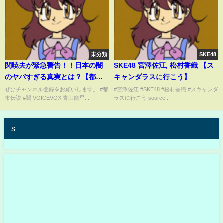
未分類
SKE48
関暁夫が緊急警告！！日本の闇
SKE48 宮澤佐江, 松村香織 【ス
のヤバすぎる真実とは？【都市
キャンダラスに行こう】
伝説】
ぜひチャンネル登録をお願いします。 #都
#宮澤佐江 #SKE48 #松村香織 #スキャンダ
市伝説 #闇 VOICEVOX:青山龍星...
ラスに行こう source...
s