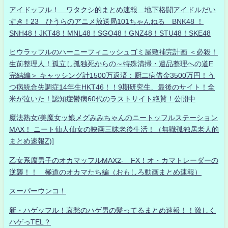
アイドッフル！ ワタクシ的まとめ速報 地下格闘アイドルだい
すき！23 ひうらのアニメ放送局101ちゃんねる BNK48 ！
SNH48！JKT48！MNL48！SGO48！GNZ48！STU48！SKE48
ヒウラッフルのハーニーフィニッシュゴミ屋敷補完計画 ＜必殺！
生前整理人！孤立し孤独死からの～特殊清掃・遺品整理への道F
完結編＞ キャッシング計1500万返済：厨二病借金3500万円！う
つ病統合失調症14年生HKT46！！9期研究生、最後のサイト！全
米が泣いた！認知症鬱病60代のラストサイト絶賛！公開中
魔法熟女/美魔女ッ娘メグみみちゃんのニートッフルステーション
MAX！ ニート仙人仙女の映画三昧老後生活！（無職孤独居老人的
まとめ速報Z)]
乙女系腐男子のオカマッフルMAX2- FX！オ・カマトレーダーの
逆襲！！ 極道のオカマたち編（おもしろ動画まとめ速報）
スーパーウンコ！
新・ハゲッフル！哀愁のハゲ男の髪ってるまとめ速報！！激しく
ハゲっTEL？