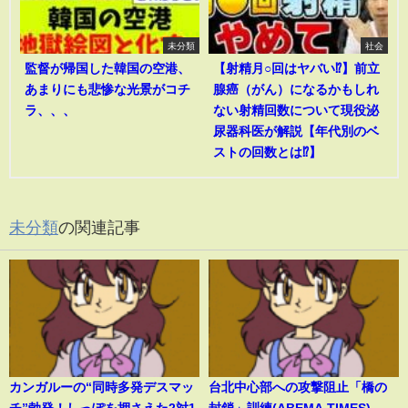
未分類
社会
監督が帰国した韓国の空港、
【射精月○回はヤバい⁉︎】前立
あまりにも悲惨な光景がコチ
腺癌（がん）になるかもしれ
ラ、、、
ない射精回数について現役泌
尿器科医が解説【年代別のベ
ストの回数とは⁉︎】
未分類
の関連記事
カンガルーの“同時多発デスマッ
台北中心部への攻撃阻止「橋の
チ”勃発！しっぽを押さえた2対1
封鎖」訓練(ABEMA TIMES)