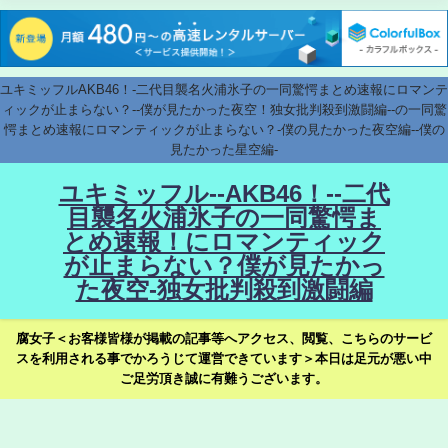
ユキミッフルAKB46！-二代目襲名火浦氷子の一同驚愕まとめ速報にロマンテ
ィックが止まらない？--僕が見たかった夜空！独女批判殺到激闘編--の一同驚
愕まとめ速報にロマンティックが止まらない？-僕の見たかった夜空編--僕の
見たかった星空編-
ユキミッフル--AKB46！--二代
目襲名火浦氷子の一同驚愕ま
とめ速報！にロマンティック
が止まらない？僕が見たかっ
た夜空-独女批判殺到激闘編
腐女子＜お客様皆様が掲載の記事等へアクセス、閲覧、こちらのサービ
スを利用される事でかろうじて運営できています＞本日は足元が悪い中
ご足労頂き誠に有難うございます。