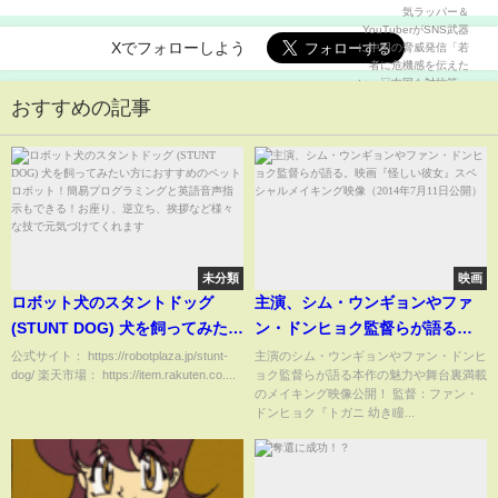
機感を伝えたい」▽中国も対抗策…通報を呼びかけ
3000件
Xでフォローしよう
おすすめの記事
未分類
映画
ロボット犬のスタントドッグ
主演、シム・ウンギョンやファ
(STUNT DOG) 犬を飼ってみたい
ン・ドンヒョク監督らが語る。
方におすすめのペットロボッ
映画『怪しい彼女』スペシャル
公式サイト： https://robotplaza.jp/stunt-
主演のシム・ウンギョンやファン・ドンヒ
dog/ 楽天市場： https://item.rakuten.co....
ョク監督らが語る本作の魅力や舞台裏満載
ト！簡易プログラミングと英語
メイキング映像（2014年7月11
のメイキング映像公開！ 監督：ファン・
音声指示もできる！お座り、逆
日公開）
ドンヒョク『トガニ 幼き瞳...
立ち、挨拶など様々な技で元気
づけてくれます