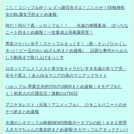
こじ！コジッフル@！-レズっ娘百合ネエ！こじらせ！50独身処
女のBL腐女子的まとめ速報-
何だ！何が？真・シロッフル！！ 永遠の無職童貞- ぼっちな
ニート的まとめ速報！一生童貞上等夜露死苦！
男装スケバン女子！スケッフルまっくす！（新・ナンノひゃくし
きっ!！ビー玉のおいぬさん的まとめ速報） 話題な事件からおも
しろ動画まで取り上げまっくす
ロボットアニメ！メカと美少女キャラだいすき永遠の非リア充・
非モテ星人 ！あらゆるマニアの為のマニアックサイト
ハルッフル-専業主夫的YOUTUBERまとめ速報！キモデブおた
く！初老人の介護生活！激動の1750日
アニゲタレスト（元祖！アニメッフル） ひきこもりニートのオ
ナベ的まとめ速報
火浦のシネマッフル映画NEWS情報ポータブルの杜！オネエ管理
人オカマちゃんの鬼女的まとめ速報!オカマッフルアタックナンバ