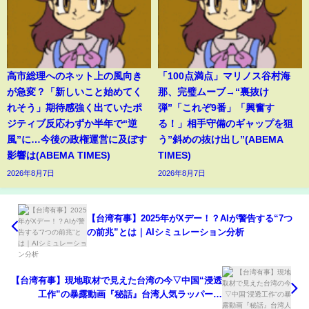
高市総理へのネット上の風向き
「100点満点」マリノス谷村海
が急変？「新しいこと始めてく
那、完璧ムーブ→“裏抜け
れそう」期待感強く出ていたポ
弾”「これぞ9番」「興奮す
ジティブ反応わずか半年で“逆
る！」相手守備のギャップを狙
風”に…今後の政権運営に及ぼす
う”斜めの抜け出し”(ABEMA
影響は(ABEMA TIMES)
TIMES)
2026年8月7日
2026年8月7日
【台湾有事】2025年がXデー！？AIが警告する“7つ
の前兆”とは｜AIシミュレーション分析
【台湾有事】現地取材で見えた台湾の今▽中国“浸透
工作”の暴露動画『秘話』台湾人気ラッパー＆
YouTuberがSNS武器に中国の脅威発信「若者に危