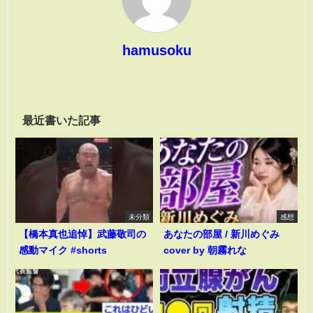
hamusoku
最近書いた記事
未分類
感想
【橋本真也追悼】武藤敬司の
あなたの部屋 / 新川めぐみ
感動マイク #shorts
cover by 朝霧れな