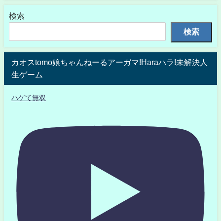
検索
検索
カオスtomo娘ちゃんねーるアーガマ!Haraハラ!未解決人
生ゲーム
ハゲて無双