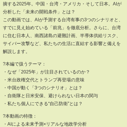
摘する2025年。中国・台湾・アメリカ・そして日本。AIが
分析した「未来の開戦条件」とは？
この動画では、AIが予測する台湾有事の3つのシナリオと、
すでに見え始めている「前兆」を徹底分析。さらに、台湾
に住む日本人、南西諸島の避難計画、半導体供給リスク、
サイバー攻撃など、私たちの生活に直結する影響と備えを
解説します。
?本編で扱うテーマ：
・なぜ「2025年」が注目されているのか？
・米台政権交代とトランプ再登場の意味
・中国が動く「3つのシナリオ」とは？
・自衛隊と日米安保、避けられない日本の関与
・私たち個人にできる“自己防衛”とは？
?本動画の特徴：
・AIによる未来予測×リアルな地政学分析