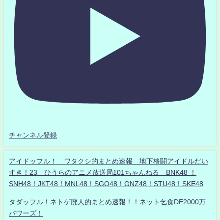
チャンネル登録
アイドッフル！ ワタクシ的まとめ速報 地下格闘アイドルだい
すき！23 ひうらのアニメ放送局101ちゃんねる BNK48 ！
SNH48！JKT48！MNL48！SGO48！GNZ48！STU48！SKE48
タダッフル！ネトゲ廃人的まとめ速報！！ネット乞食DE2000万
パワーズ！