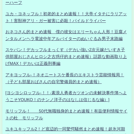
ーハーフ
ユカ・ヨネッフル！初老的まとめ速報！！大帝イタチにラリアッ
ト！害獣神アリ・ガー被害に必殺！パイルドライバー
おネコさん的まとめ速報 僕の彼女はエリーちゃん人形！豆腐メ
ンタルメンヘラ電波中年アルバイターのぬいぐるみ男子末路編
スケバン！デカッフルまっくす（デカい強い2次元嫁だいすき子
供部屋おじさんヒロシ之古惑仔的まとめ速報）話題な動画取り上
げMAX！デカいは正義刑事編
アキヨッフル-！ネオニートスケ番長のエキストラ芸能情報局！
（子ども部屋おばさんの自宅警備員的まとめ速報）
[ヨシヨシロッフル-！！-素浪人勇者カツオンの未解決事件簿へよ
うこそYOUKO！のナンノ洋子のはなしは信じるな編）]
モリッフル！ 50代無職独身的まとめ速報！有益便利情報サイ
トの杜 モリッフル
ユキユキッフル2！ど底辺的一同驚愕騒然まとめ速報！超氷河期