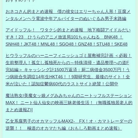
おネコさん的まとめ速報 僕の彼女はエリーちゃん人形！豆腐メ
ンタルメンヘラ電波中年アルバイターのぬいぐるみ男子末路編
アイドッフル！ ワタクシ的まとめ速報 地下格闘アイドルだい
すき！23 ひうらのアニメ放送局101ちゃんねる BNK48 ！
SNH48！JKT48！MNL48！SGO48！GNZ48！STU48！SKE48
ヒウラッフルのハーニーフィニッシュゴミ屋敷補完計画 ＜必殺！
生前整理人！孤立し孤独死からの～特殊清掃・遺品整理への道F
完結編＞ キャッシング計1500万返済：厨二病借金3500万円！う
つ病統合失調症14年生HKT46！！9期研究生、最後のサイト！全
米が泣いた！認知症鬱病60代のラストサイト絶賛！公開中
魔法熟女/美魔女ッ娘メグみみちゃんのニートッフルステーション
MAX！ ニート仙人仙女の映画三昧老後生活！（無職孤独居老人的
まとめ速報Z)]
乙女系腐男子のオカマッフルMAX2- FX！オ・カマトレーダーの
逆襲！！ 極道のオカマたち編（おもしろ動画まとめ速報）