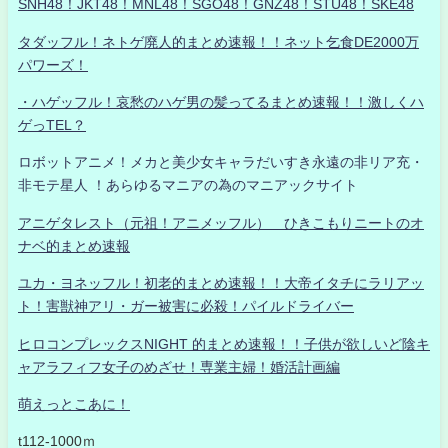
SNH48！JKT48！MNL48！SGO48！GNZ48！STU48！SKE48
タダッフル！ネトゲ廃人的まとめ速報！！ネット乞食DE2000万
パワーズ！
・ハゲッフル！哀愁のハゲ男の髪ってるまとめ速報！！激しくハ
ゲっTEL？
ロボットアニメ！メカと美少女キャラだいすき永遠の非リア充・
非モテ星人 ！あらゆるマニアの為のマニアックサイト
アニゲタレスト（元祖！アニメッフル） ひきこもりニートのオ
ナベ的まとめ速報
ユカ・ヨネッフル！初老的まとめ速報！！大帝イタチにラリアッ
ト！害獣神アリ・ガー被害に必殺！パイルドライバー
ヒロコンプレックスNIGHT 的まとめ速報！！子供が欲しいど陰キ
ャアラフィフ女子のめざせ！専業主婦！婚活計画編
萌えっとこあに！
t112-1000ｍ