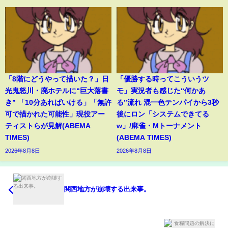
「8階にどうやって描いた？」日
「優勝する時ってこういうツ
光鬼怒川・廃ホテルに“巨大落書
モ」実況者も感じた“何かあ
き” 「10分あればいける」「無許
る”流れ 混一色テンパイから3秒
可で描かれた可能性」現役アー
後にロン「システムできてる
ティストらが見解(ABEMA
w」/麻雀・Mトーナメント
TIMES)
(ABEMA TIMES)
2026年8月8日
2026年8月8日
関西地方が崩壊する出来事。