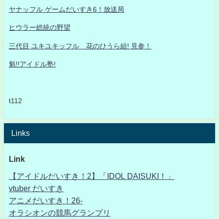
ヤナッフル ゲームだいすき6！放送局
ヒウラー総統の野望
三代目 ユキユキッフル 花のひうら組! 見参！
魁!!アイドル塾!
t112
Links
Link
【アイドルだいすき！2】「IDOL DAISUKI！」
vtuber だいすき
アニメだいすき！26-
オラシオンの競馬グランプリ