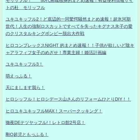
モリッフル！ 50代無職独身的まとめ速報！有益便利情報サイ
トの杜 モリッフル
ユキユキッフル2！ど底辺的一同驚愕騒然まとめ速報！超氷河期
世代！人生の強制ロスカットですべてを失ったキグナス氷子の愛
のクリスタルキングボンビー脱出大作戦
ヒロコンプレックスNIGHT 的まとめ速報！！子供が欲しいど陰キ
ャアラフィフ女子のめざせ！専業主婦！婚活計画編
ユキユキッフル3！
萌えっふる！
天にまします我ら！
ヒロシッフル！ヒロシデース山さんのリフォームひとりDIY！！
ヒロユキユキッフルMAX！スーパークッキング！
徹夜DEテツヤッフル!！レトロ館2号店！
剛Q超児ともっふる！