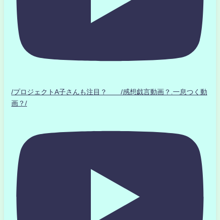
/プロジェクトA子さんも注目？ /感想戯言動画？.一息つく動
画？/