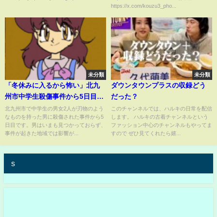
https://x.com/kouzu3_pho...
未分類
未分類
「冬休みに入るから怖い」北九
ダウンタウンプラスの収録どう
州市中学生殺傷事件から5日目
だった？
刺した男はいまも逃走中｜
北九州市で中学生の男女2人が刃物のよう
このチャンネルでは、ハルキの日常を配信
なものを持った男に殺傷された事件から5
します。 ハルキの古着チャンネルという
TBS NEWS DIG
日目です。男はいまも見つかっておらず、
ファッション中心のチャンネルもやってま
事件が起きた地域では影響が...
すので ぜひ見てくれたら嬉...
s