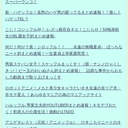
スーパーウンコ！
新・ハゲッフル！哀愁のハゲ男の髪ってるまとめ速報！！激しく
ハゲっTEL？
こじ！コジッフル@！-レズっ娘百合ネエ！こじらせ！50独身処
女のBL腐女子的まとめ速報-
何だ！何が？真・シロッフル！！ 永遠の無職童貞- ぼっちな
ニート的まとめ速報！一生童貞上等夜露死苦！
男装スケバン女子！スケッフルまっくす！（新・ナンノひゃくし
きっ!！ビー玉のおいぬさん的まとめ速報） 話題な事件からおも
しろ動画まで取り上げまっくす
ロボットアニメ！メカと美少女キャラだいすき永遠の非リア充・
非モテ星人 ！あらゆるマニアの為のマニアックサイト
ハルッフル-専業主夫的YOUTUBERまとめ速報！キモデブおた
く！初老人の介護生活！激動の1750日
アニゲタレスト（元祖！アニメッフル） ひきこもりニートのオ