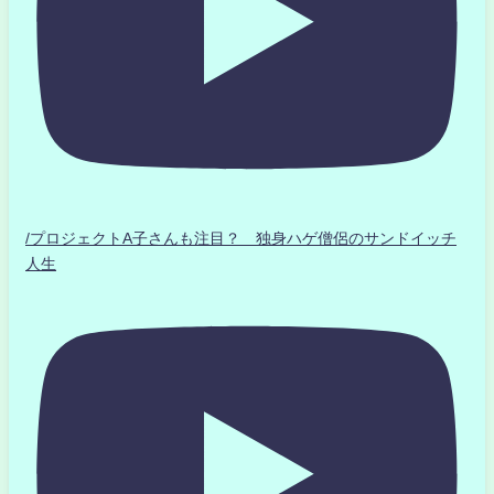
/プロジェクトA子さんも注目？ 独身ハゲ僧侶のサンドイッチ
人生