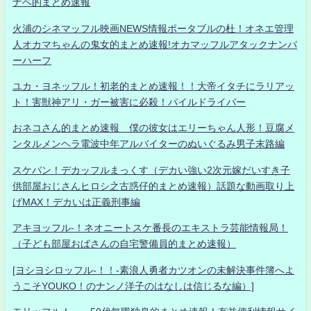
ナベ的まとめ速報
火浦のシネマッフル映画NEWS情報ポータブルの杜！オネエ管理
人オカマちゃんの鬼女的まとめ速報!オカマッフルアタックナンバ
ーハーフ
ユカ・ヨネッフル！初老的まとめ速報！！大帝イタチにラリアッ
ト！害獣神アリ・ガー被害に必殺！パイルドライバー
おネコさん的まとめ速報 僕の彼女はエリーちゃん人形！豆腐メ
ンタルメンヘラ電波中年アルバイターのぬいぐるみ男子末路編
スケバン！デカッフルまっくす（デカい強い2次元嫁だいすき子
供部屋おじさんヒロシ之古惑仔的まとめ速報）話題な動画取り上
げMAX！デカいは正義刑事編
アキヨッフル-！ネオニートスケ番長のエキストラ芸能情報局！
（子ども部屋おばさんの自宅警備員的まとめ速報）
[ヨシヨシロッフル-！！-素浪人勇者カツオンの未解決事件簿へよ
うこそYOUKO！のナンノ洋子のはなしは信じるな編）]