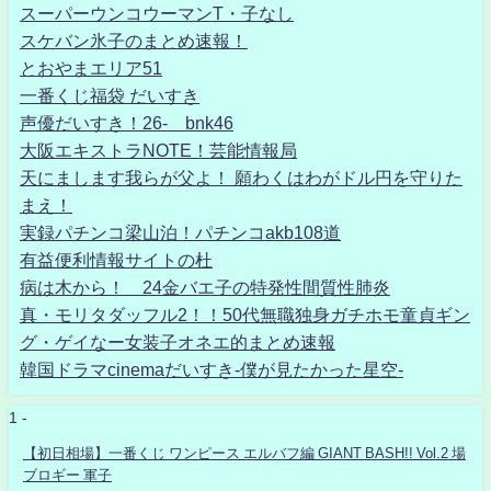
スーパーウンコウーマンT・子なし
スケバン氷子のまとめ速報！
とおやまエリア51
一番くじ福袋 だいすき
声優だいすき！26- bnk46
大阪エキストラNOTE！芸能情報局
天にまします我らが父よ！ 願わくはわがドル円を守りた
まえ！
実録パチンコ梁山泊！パチンコakb108道
有益便利情報サイトの杜
病は木から！ 24金バエ子の特発性間質性肺炎
真・モリタダッフル2！！50代無職独身ガチホモ童貞ギン
グ・ゲイなー女装子オネエ的まとめ速報
韓国ドラマcinemaだいすき-僕が見たかった星空-
1 -
【初日相場】一番くじ ワンピース エルバフ編 GIANT BASH!! Vol.2 場
ブロギー 軍子