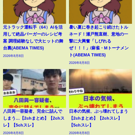
元トラック運転手（64）AIを活
暑い夏に巻き起こり続けたトル
用して絶品バーガーのレシピ考
ネード！瀬戸熊直樹、意地の一
案 調理経験なしで大ヒットの舞
撃に大興奮「しびれる
台裏(ABEMA TIMES)
ぜ！！！」/麻雀・Mトーナメン
ト(ABEMA TIMES)
2026年8月8日
2026年8月8日
八田與一容疑者、完全に詰んで
日本の気候、ぶっ壊れてしまう
しまう…【2chまとめ】【2chス
【2chまとめ】【2chスレ】
レ】【5chスレ】
【5chスレ】
2026年8月8日
2026年8月8日