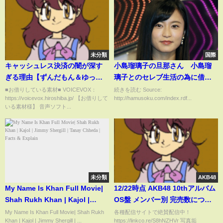
未分類
国際
キャッシュレス決済の闇が深す
小島瑠璃子の旦那さん 小島瑠
ぎる理由【ずんだもん＆ゆっく
璃子とのセレブ生活の為に借金
り解説】
して３億円ぶちこむ
■お借りしている素材■ VOICEVOX：
続きを読む Source:
https://voicevox.hiroshiba.jp/ 【お借りして
http://hamusoku.com/index.rdf...
いる素材様】 音声ソフト...
未分類
AKB48
My Name Is Khan Full Movie|
12/22時点 AKB48 10thアルバム
Shah Rukh Khan | Kajol |
OS盤 メンバー別 完売数につい
Jimmy Shergill | Tanay
て48古参が思うこと【AKB48/な
My Name Is Khan Full Movie| Shah Rukh
各種配信サイトで絶賛配信中！
Khan | Kajol | Jimmy Shergill | ...
https://linkco.re/S8hNZHVr 写真垢
Chheda | Facts & Explain
んてったってAKB48】