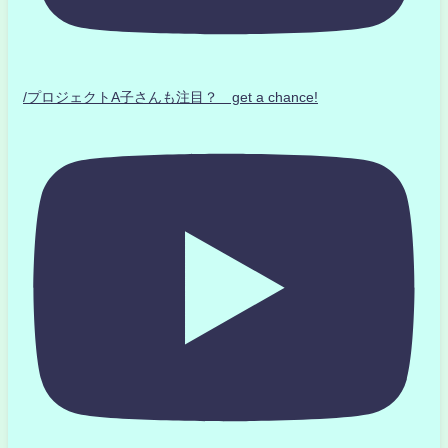
/プロジェクトA子さんも注目？ get a chance!