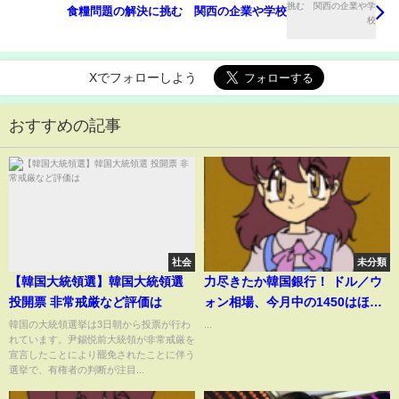
食糧問題の解決に挑む 関西の企業や学校
Xでフォローしよう
おすすめの記事
社会
未分類
【韓国大統領選】韓国大統領選
力尽きたか韓国銀行！ ドル／ウ
投開票 非常戒厳など評価は
ォン相場、今月中の1450はほぼ
確実な情勢 by 榊淳司
韓国の大統領選挙は3日朝から投票が行わ
...
れています。尹錫悦前大統領が非常戒厳を
宣言したことにより罷免されたことに伴う
選挙で、有権者の判断が注目...