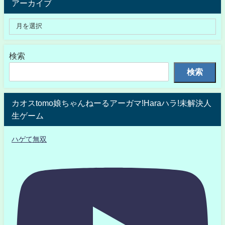
アーカイブ
検索
検索
カオスtomo娘ちゃんねーるアーガマ!Haraハラ!未解決人
生ゲーム
ハゲて無双