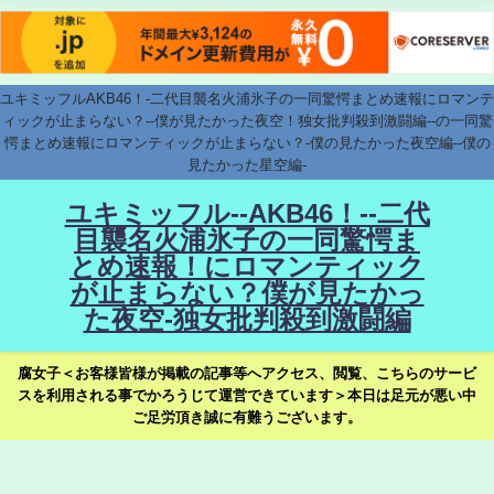
ユキミッフルAKB46！-二代目襲名火浦氷子の一同驚愕まとめ速報にロマンテ
ィックが止まらない？--僕が見たかった夜空！独女批判殺到激闘編--の一同驚
愕まとめ速報にロマンティックが止まらない？-僕の見たかった夜空編--僕の
見たかった星空編-
ユキミッフル--AKB46！--二代
目襲名火浦氷子の一同驚愕ま
とめ速報！にロマンティック
が止まらない？僕が見たかっ
た夜空-独女批判殺到激闘編
腐女子＜お客様皆様が掲載の記事等へアクセス、閲覧、こちらのサービ
スを利用される事でかろうじて運営できています＞本日は足元が悪い中
ご足労頂き誠に有難うございます。