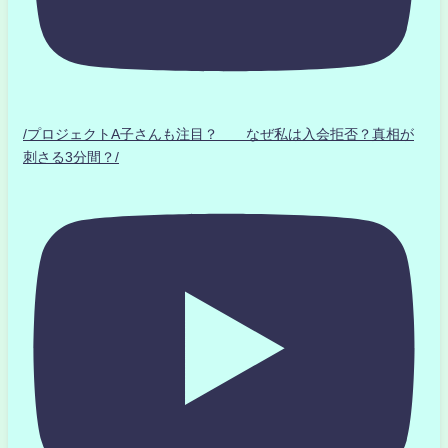
/プロジェクトA子さんも注目？ なぜ私は入会拒否？真相が
刺さる3分間？/