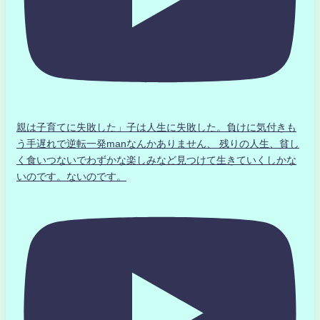
親は子育てに失敗した」子は人生に失敗した。負けに気付きも
う手遅れで逆転一発manなんかありません、 残りの人生、貧し
く食いつないでわずかな楽しみなど見つけて生きていくしかな
いのです。ないのです。