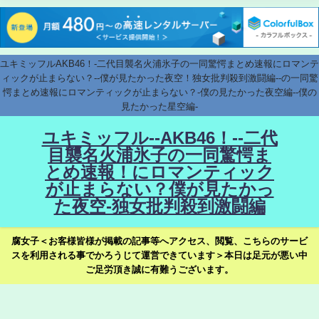
ユキミッフルAKB46！-二代目襲名火浦氷子の一同驚愕まとめ速報にロマンテ
ィックが止まらない？--僕が見たかった夜空！独女批判殺到激闘編--の一同驚
愕まとめ速報にロマンティックが止まらない？-僕の見たかった夜空編--僕の
見たかった星空編-
ユキミッフル--AKB46！--二代
目襲名火浦氷子の一同驚愕ま
とめ速報！にロマンティック
が止まらない？僕が見たかっ
た夜空-独女批判殺到激闘編
腐女子＜お客様皆様が掲載の記事等へアクセス、閲覧、こちらのサービ
スを利用される事でかろうじて運営できています＞本日は足元が悪い中
ご足労頂き誠に有難うございます。