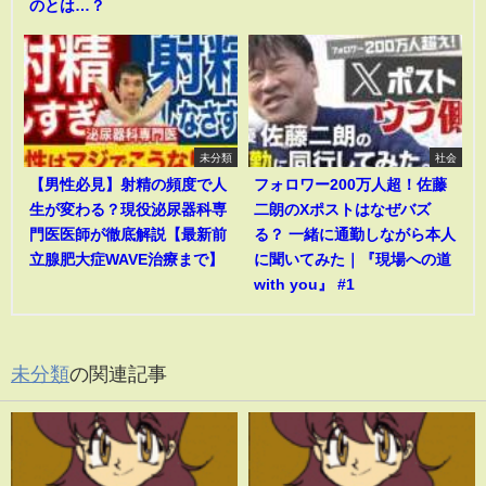
のとは…？
未分類
社会
【男性必見】射精の頻度で人
フォロワー200万人超！佐藤
生が変わる？現役泌尿器科専
二朗のXポストはなぜバズ
門医医師が徹底解説【最新前
る？ 一緒に通勤しながら本人
立腺肥大症WAVE治療まで】
に聞いてみた｜『現場への道
with you』 #1
未分類
の関連記事