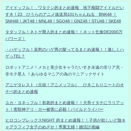
アイドッフル！ ワタクシ的まとめ速報 地下格闘アイドルだい
すき！23 ひうらのアニメ放送局101ちゃんねる BNK48 ！
SNH48！JKT48！MNL48！SGO48！GNZ48！STU48！SKE48
タダッフル！ネトゲ廃人的まとめ速報！！ネット乞食DE2000万
パワーズ！
・ハゲッフル！哀愁のハゲ男の髪ってるまとめ速報！！激しくハ
ゲっTEL？
ロボットアニメ！メカと美少女キャラだいすき永遠の非リア充・
非モテ星人 ！あらゆるマニアの為のマニアックサイト
アニゲタレスト（元祖！アニメッフル） ひきこもりニートのオ
ナベ的まとめ速報
ユカ・ヨネッフル！初老的まとめ速報！！大帝イタチにラリアッ
ト！害獣神アリ・ガー被害に必殺！パイルドライバー
ヒロコンプレックスNIGHT 的まとめ速報！！子供が欲しいど陰キ
ャアラフィフ女子のめざせ！専業主婦！婚活計画編