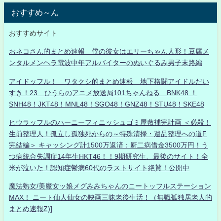
おすすめ～ん
おすすめサイト
おネコさん的まとめ速報 僕の彼女はエリーちゃん人形！豆腐メ
ンタルメンヘラ電波中年アルバイターのぬいぐるみ男子末路編
アイドッフル！ ワタクシ的まとめ速報 地下格闘アイドルだい
すき！23 ひうらのアニメ放送局101ちゃんねる BNK48 ！
SNH48！JKT48！MNL48！SGO48！GNZ48！STU48！SKE48
ヒウラッフルのハーニーフィニッシュゴミ屋敷補完計画 ＜必殺！
生前整理人！孤立し孤独死からの～特殊清掃・遺品整理への道F
完結編＞ キャッシング計1500万返済：厨二病借金3500万円！う
つ病統合失調症14年生HKT46！！9期研究生、最後のサイト！全
米が泣いた！認知症鬱病60代のラストサイト絶賛！公開中
魔法熟女/美魔女ッ娘メグみみちゃんのニートッフルステーション
MAX！ ニート仙人仙女の映画三昧老後生活！（無職孤独居老人的
まとめ速報Z)]