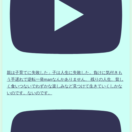
親は子育てに失敗した」子は人生に失敗した。負けに気付きも
う手遅れで逆転一発manなんかありません、 残りの人生、貧し
く食いつないでわずかな楽しみなど見つけて生きていくしかな
いのです。ないのです。