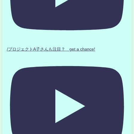
/プロジェクトA子さんも注目？ get a chance!