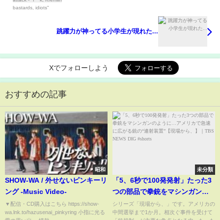
跳躍力が神ってる小学生が現れた...
Xでフォローしよう
おすすめの記事
昭和
未分類
SHOW-WA / 外せないピンキーリ
「5、6秒で100発発射」たった3
ング -Music Video-
つの部品で拳銃をマシンガンの
ように…アメリカで急速に広が
▼配信・CD購入はこちら https://show-
シリーズ「現場から、」です。アメリカの
wa.lnk.to/hazusenai_pinkyring 小指に光る
中間選挙まで1か月。相次ぐ事件を受けて
る銃の“連射装置”【現場か