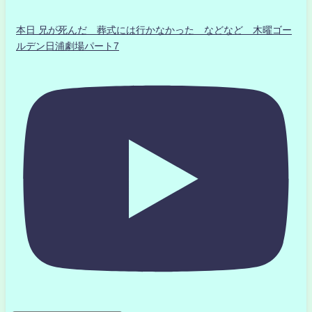
本日 兄が死んだ 葬式には行かなかった などなど 木曜ゴー
ルデン日浦劇場パート7