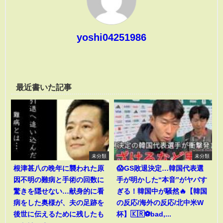
yoshi04251986
最近書いた記事
未分類
未分類
根津甚八の晩年に襲われた原
😱GS敗退決定…韓国代表選
因不明の難病と手術の回数に
手が明かした“本音”がヤバす
驚きを隠せない…献身的に看
ぎる！韓国中が騒然🔥【韓国
病をした奥様が、夫の足跡を
の反応/海外の反応/北中米W
後世に伝えるために残したも
杯】🇰🇷⚽bad,...