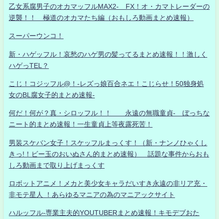
乙女系腐男子のオカマッフルMAX2- FX！オ・カマトレーダーの
逆襲！！ 極道のオカマたち編（おもしろ動画まとめ速報）
スーパーウンコ！
新・ハゲッフル！哀愁のハゲ男の髪ってるまとめ速報！！激しく
ハゲっTEL？
こじ！コジッフル@！-レズっ娘百合ネエ！こじらせ！50独身処
女のBL腐女子的まとめ速報-
何だ！何が？真・シロッフル！！ 永遠の無職童貞- ぼっちな
ニート的まとめ速報！一生童貞上等夜露死苦！
男装スケバン女子！スケッフルまっくす！（新・ナンノひゃくし
きっ!！ビー玉のおいぬさん的まとめ速報） 話題な事件からおも
しろ動画まで取り上げまっくす
ロボットアニメ！メカと美少女キャラだいすき永遠の非リア充・
非モテ星人 ！あらゆるマニアの為のマニアックサイト
ハルッフル-専業主夫的YOUTUBERまとめ速報！キモデブおた