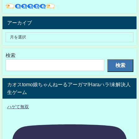
アーカイブ
検索
検索
カオスtomo娘ちゃんねーるアーガマ!Haraハラ!未解決人
生ゲーム
ハゲて無双