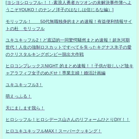
[ヨシヨシロッフル-！！-素浪人勇者カツオンの未解決事件簿へよ
うこそYOUKO！のナンノ洋子のはなしは信じるな編）]
モリッフル！ 50代無職独身的まとめ速報！有益便利情報サイ
トの杜 モリッフル
ユキユキッフル2！ど底辺的一同驚愕騒然まとめ速報！超氷河期
世代！人生の強制ロスカットですべてを失ったキグナス氷子の愛
のクリスタルキングボンビー脱出大作戦
ヒロコンプレックスNIGHT 的まとめ速報！！子供が欲しいど陰キ
ャアラフィフ女子のめざせ！専業主婦！婚活計画編
ユキユキッフル3！
萌えっふる！
天にまします我ら！
ヒロシッフル！ヒロシデース山さんのリフォームひとりDIY！！
ヒロユキユキッフルMAX！スーパークッキング！