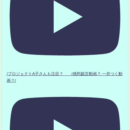
/プロジェクトA子さんも注目？ /感想戯言動画？.一息つく動
画？/