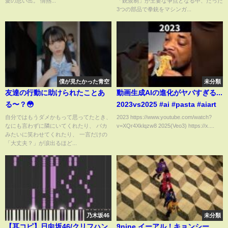
愛の思い出。 情熱...
「銃規制」が主要な争点となる中、たった
ら、】｜TBS NEWS DIG
3つの部品で拳銃をマシンガ...
#shorts
僕が見たかった青空
未分類
友達の行動に助けられたことあ
動画生成AIの進化がヤバすぎる...
る〜？😳
2023vs2025 #ai #pasta #aiart
自分ではもうダメかもって思ってたとき、
2023 https://www.youtube.com/watch?
なにも言わずに隣にいてくれたり、 バカ
v=XQr4Xklqzw8 2025(Veo3) https://x....
みたいに笑わせてくれたり、 一言だけの
「大丈夫？」が涙出るほど...
乃木坂46
未分類
【耳コピ】日向坂46/クリフハン
9nine イーアル！キョンシー