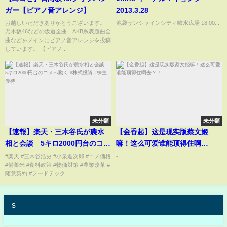
ガー【ピアノ音アレンジ】
2013.3.28
お越しいただきありがとうございます。
池袋サンシャインシティ噴水広場 18:00...
乃木坂46などの坂道全曲、AKB系表題曲全
曲などをメインにピアノ音アレンジを投稿
しています。 【ピアノ...
未分類
未分類
【速報】楽天・三木谷氏が農水
【金香起】这是现实版蔡文姬
相と会談 5キロ2000円台のコメ
嘛！这么可爱谁能顶得住啊
へ動く #株式投資 #株主優待
去？！
#楽天 #三木谷浩史 #小泉進次郎 #コメ価格
-...
#備蓄米 #食料政策 #物価対策 #農業改革 #
随意契約 #フードテック...
s