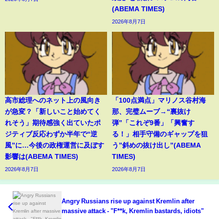
(ABEMA TIMES)
2026年8月7日
高市総理へのネット上の風向き
「100点満点」マリノス谷村海
が急変？「新しいこと始めてく
那、完璧ムーブ→“裏抜け
れそう」期待感強く出ていたポ
弾”「これぞ9番」「興奮す
ジティブ反応わずか半年で“逆
る！」相手守備のギャップを狙
風”に…今後の政権運営に及ぼす
う”斜めの抜け出し”(ABEMA
影響は(ABEMA TIMES)
TIMES)
2026年8月7日
2026年8月7日
Angry Russians rise up against Kremlin after
massive attack - "F**k, Kremlin bastards, idiots"