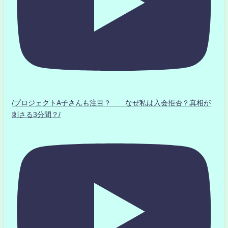
/プロジェクトA子さんも注目？ なぜ私は入会拒否？真相が
刺さる3分間？/