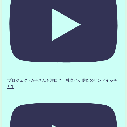
/プロジェクトA子さんも注目？ 独身ハゲ僧侶のサンドイッチ
人生