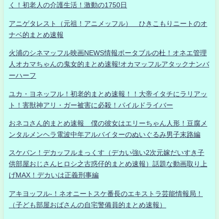
く！初老人の介護生活！激動の1750日
アニゲタレスト（元祖！アニメッフル） ひきこもりニートのオ
ナベ的まとめ速報
火浦のシネマッフル映画NEWS情報ポータブルの杜！オネエ管理
人オカマちゃんの鬼女的まとめ速報!オカマッフルアタックナンバ
ーハーフ
ユカ・ヨネッフル！初老的まとめ速報！！大帝イタチにラリアッ
ト！害獣神アリ・ガー被害に必殺！パイルドライバー
おネコさん的まとめ速報 僕の彼女はエリーちゃん人形！豆腐メ
ンタルメンヘラ電波中年アルバイターのぬいぐるみ男子末路編
スケバン！デカッフルまっくす（デカい強い2次元嫁だいすき子
供部屋おじさんヒロシ之古惑仔的まとめ速報）話題な動画取り上
げMAX！デカいは正義刑事編
アキヨッフル-！ネオニートスケ番長のエキストラ芸能情報局！
（子ども部屋おばさんの自宅警備員的まとめ速報）