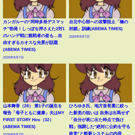
カンガルーの“同時多発デスマッ
台北中心部への攻撃阻止「橋の
チ”勃発！しっぽを押さえた2対1
封鎖」訓練(ABEMA TIMES)
のハンデ戦に観戦者の姿も…自
2026年8月7日
由すぎるカオスな光景が話題
(ABEMA TIMES)
2026年8月7日
山本舞香（28） 第1子の誕生を
ひろゆき氏、地方首長選に絞っ
報告「母子ともに健康」夫はMY
た新党の狙いは 自身は出馬せず
FIRST STORY Hiro（32）
「自分が表に出た時点で負け
(ABEMA TIMES)
戦」強調した“絶対に公約を守る
政党”と斬新システムの内容
2026年8月7日