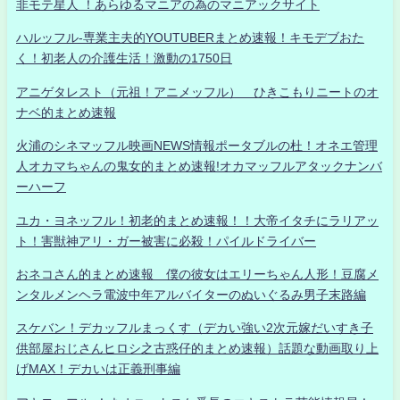
非モテ星人 ！あらゆるマニアの為のマニアックサイト
ハルッフル-専業主夫的YOUTUBERまとめ速報！キモデブおた
く！初老人の介護生活！激動の1750日
アニゲタレスト（元祖！アニメッフル） ひきこもりニートのオ
ナベ的まとめ速報
火浦のシネマッフル映画NEWS情報ポータブルの杜！オネエ管理
人オカマちゃんの鬼女的まとめ速報!オカマッフルアタックナンバ
ーハーフ
ユカ・ヨネッフル！初老的まとめ速報！！大帝イタチにラリアッ
ト！害獣神アリ・ガー被害に必殺！パイルドライバー
おネコさん的まとめ速報 僕の彼女はエリーちゃん人形！豆腐メ
ンタルメンヘラ電波中年アルバイターのぬいぐるみ男子末路編
スケバン！デカッフルまっくす（デカい強い2次元嫁だいすき子
供部屋おじさんヒロシ之古惑仔的まとめ速報）話題な動画取り上
げMAX！デカいは正義刑事編