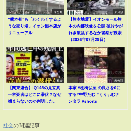
未分類
未分類
“熊本初”も「わくわくするよ
【熊本地震】イオンモール熊
うな売り場」イオン熊本店が
本の内部映像を公開 破片やが
リニューアル
れき散乱するなか警察が捜索
（2026年07月29日）
社会
未分類
【関東連合】IQ145の見立真
本家 #棚橋弘至 の良さを0に
一容疑者はどこに潜伏？なぜ
する#中野たむ #くりぃむナ
捕まらないのか判明した。
ンタラ #shorts
社会
の関連記事