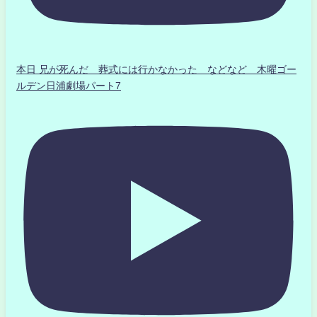
本日 兄が死んだ 葬式には行かなかった などなど 木曜ゴー
ルデン日浦劇場パート7