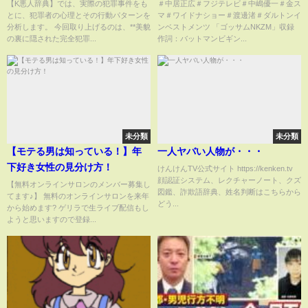
障害と犯罪の関係"支配と統制の
詳細とトドメの新潮砲を喰らう
【K悪人辞典】では、実際の犯罪事件をも
＃中居正広＃フジテレビ＃中嶋優一＃金ス
とに、犯罪者の心理とその行動パターンを
マ＃ワイドナショー＃渡邊渚＃ダルトンイ
世話"
中嶋！！人生終了のお知らせ
分析します。 今回取り上げるのは、**美貌
ンベストメンツ 「ゴッサムNKZM」収録
の裏に隠された完全犯罪...
作詞：バットマンビギン...
未分類
未分類
【モテる男は知っている！】年
一人ヤバい人物が・・・
下好き女性の見分け方！
けんけんTV公式サイト https://kenken.tv
顔認証システム、レクチャーノート、クズ
【無料オンラインサロンのメンバー募集し
図鑑、詐欺語辞典、姓名判断はこちらから
てます♪】 無料のオンラインサロンを来年
どう...
から始めます? ゲリラで生ライブ配信もし
ようと思いますので登録...