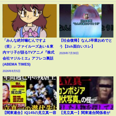
「みんな絶対噛むんですよ
【社会復帰】なんJ卒業おめでと
（笑）」ファイルーズあい＆東
う【2ch面白いスレ】
内マリ子が語るTVアニメ『株式
2026年7月30日
会社マジルミエ』アフレコ裏話
(ABEMA TIMES)
2026年8月5日
【関東連合】IQ145の見立真一容
【見立真一】関東連合関係者が