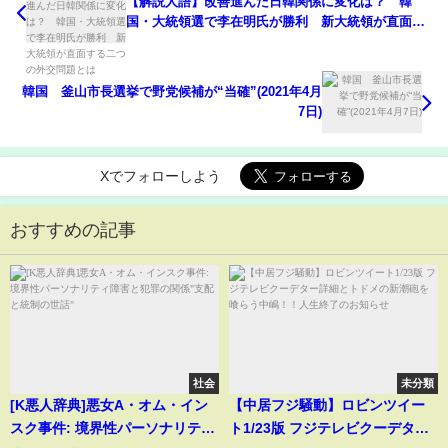
【解説人語】改善進んだ日韓関係に変化は？ 韓
国・大統領選で李在明氏が勝利 新大統領が直面す
る二つの外交問題とは
韓国 釜山市長選挙で野党候補が“当確”(2021年4月
7日)
Xでフォローしよう
おすすめの記事
社会
未分類
[K悪人辞典]悪女A・オム・イン
【中居フジ騒動】ロビンツイー
スク事件: 境界性パーソナリティ
ト1/23版 フジテレビクーデター