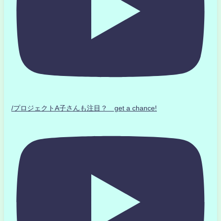
/プロジェクトA子さんも注目？ get a chance!