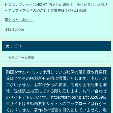
ヒロコンプレックスNIGHT 的まとめ速報！！子供が欲しいど陰キ
ャアラフィフ女子のめざせ！専業主婦！婚活計画編
萌えっとこあに！
t112-1000ｍ
カテゴリー
動画やサムネイルで使用している映像の著作権や肖像権
等は全てその権利所有者様に帰属いたします。申しわけ
ございません。お客様からの要望、問題がある記事を削
除、送信防止措置にできる限り応じます。お問い合わせ
のサイトアドレスです。 https://form.os7.biz/f/c82c6596/
当サイトは各動画共有サイトへのアップロードは行なっ
ておりません、著作権の侵害を目的としていません、埋