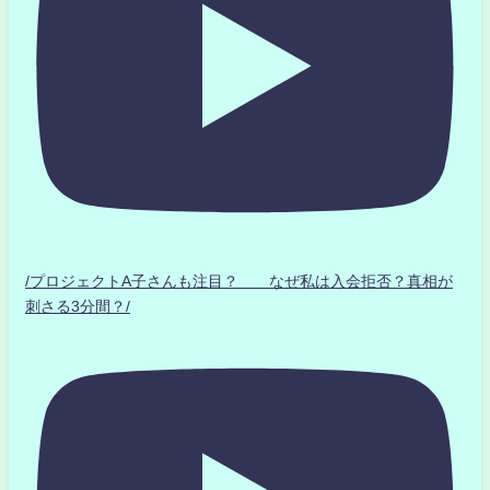
/プロジェクトA子さんも注目？ なぜ私は入会拒否？真相が
刺さる3分間？/