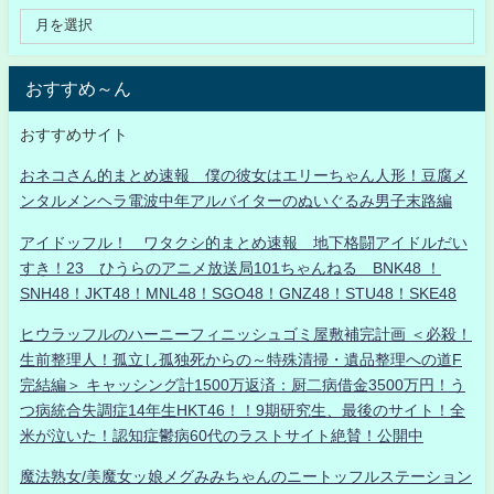
おすすめ～ん
おすすめサイト
おネコさん的まとめ速報 僕の彼女はエリーちゃん人形！豆腐メ
ンタルメンヘラ電波中年アルバイターのぬいぐるみ男子末路編
アイドッフル！ ワタクシ的まとめ速報 地下格闘アイドルだい
すき！23 ひうらのアニメ放送局101ちゃんねる BNK48 ！
SNH48！JKT48！MNL48！SGO48！GNZ48！STU48！SKE48
ヒウラッフルのハーニーフィニッシュゴミ屋敷補完計画 ＜必殺！
生前整理人！孤立し孤独死からの～特殊清掃・遺品整理への道F
完結編＞ キャッシング計1500万返済：厨二病借金3500万円！う
つ病統合失調症14年生HKT46！！9期研究生、最後のサイト！全
米が泣いた！認知症鬱病60代のラストサイト絶賛！公開中
魔法熟女/美魔女ッ娘メグみみちゃんのニートッフルステーション