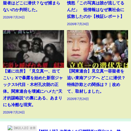
疑者はどこに潜伏？なぜ捕まら
憤怒「この写真は誰が流してる
ないのか判明した。
んだ」 怪情報はなぜ裏社会に
拡散したのか【検証レポート】
2026年7月24日
2026年7月24日
【遂に出所】「見立真一、出て
【関東連合】見立真一容疑者を
こい」Xで暴露を始めた新宿ジャ
追い東南アジアへ どこに潜伏？
ックス5代目・木村孔次朗の正
特殊詐欺との関係は？｜改め
体。関東連合を壊滅にハメた“天
て、取材しました。
才的謀略説”の裏にある、あまり
2026年7月24日
にも冷酷な現実。
2026年7月24日