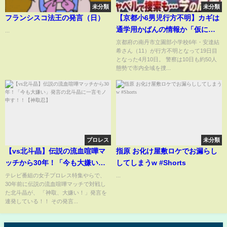
未分類
未分類
フランシスコ法王の発言（日）
【京都小6男児行方不明】カギは
通学用かばんの情報か「仮に刑
...
事事件だとすれば…犯人のみぞ
京都府の南丹市立園部小学校6年・安達結
希さん（11）が行方不明となって19日目
知る情報がここに」「本人の自
となった4月10日。 警察は10日も約50人
発的移動も排除できず」元兵庫
態勢で市内全域を捜...
県警刑事部長が語る３つのポイ
ント（2026年4月10日）
プロレス
未分類
【vs北斗晶】伝説の流血喧嘩マ
指原 お化け屋敷ロケでお漏らし
ッチから30年！「今も大嫌い」
してしまうw #Shorts
発言の北斗晶に一言モノ申
テレビ番組の女子プロレス特集やらで、
...
30年前に伝説の流血喧嘩マッチで対戦し
す！！【神取忍】
た北斗晶が、 「神取、大嫌い！」発言を
連発している！！ その発言...