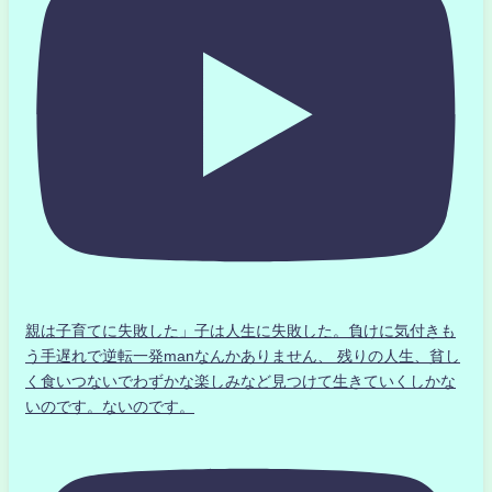
親は子育てに失敗した」子は人生に失敗した。負けに気付きも
う手遅れで逆転一発manなんかありません、 残りの人生、貧し
く食いつないでわずかな楽しみなど見つけて生きていくしかな
いのです。ないのです。