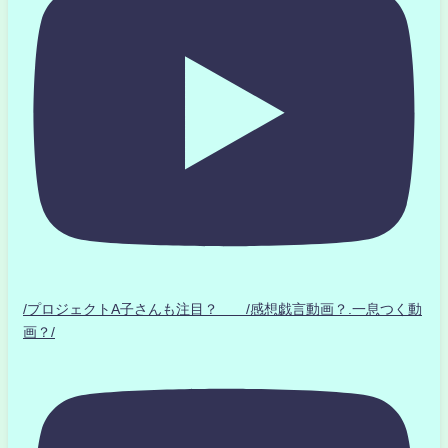
/プロジェクトA子さんも注目？ /感想戯言動画？.一息つく動
画？/