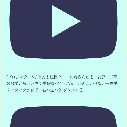
/プロジェクトA子さんも注目？ お母さんだよ とアニメ声
の可愛いらしい声で手を振ってくれる 起き上がりながら両手
をパタパタさせて 右へ左へと ダンスする