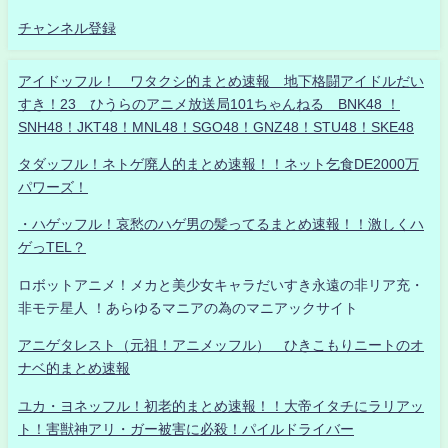
チャンネル登録
アイドッフル！ ワタクシ的まとめ速報 地下格闘アイドルだい
すき！23 ひうらのアニメ放送局101ちゃんねる BNK48 ！
SNH48！JKT48！MNL48！SGO48！GNZ48！STU48！SKE48
タダッフル！ネトゲ廃人的まとめ速報！！ネット乞食DE2000万
パワーズ！
・ハゲッフル！哀愁のハゲ男の髪ってるまとめ速報！！激しくハ
ゲっTEL？
ロボットアニメ！メカと美少女キャラだいすき永遠の非リア充・
非モテ星人 ！あらゆるマニアの為のマニアックサイト
アニゲタレスト（元祖！アニメッフル） ひきこもりニートのオ
ナベ的まとめ速報
ユカ・ヨネッフル！初老的まとめ速報！！大帝イタチにラリアッ
ト！害獣神アリ・ガー被害に必殺！パイルドライバー