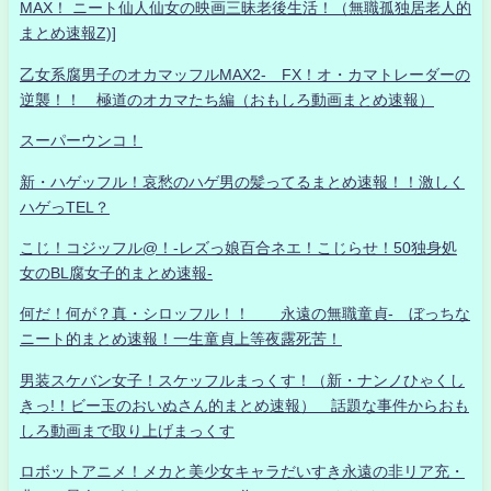
MAX！ ニート仙人仙女の映画三昧老後生活！（無職孤独居老人的
まとめ速報Z)]
乙女系腐男子のオカマッフルMAX2- FX！オ・カマトレーダーの
逆襲！！ 極道のオカマたち編（おもしろ動画まとめ速報）
スーパーウンコ！
新・ハゲッフル！哀愁のハゲ男の髪ってるまとめ速報！！激しく
ハゲっTEL？
こじ！コジッフル@！-レズっ娘百合ネエ！こじらせ！50独身処
女のBL腐女子的まとめ速報-
何だ！何が？真・シロッフル！！ 永遠の無職童貞- ぼっちな
ニート的まとめ速報！一生童貞上等夜露死苦！
男装スケバン女子！スケッフルまっくす！（新・ナンノひゃくし
きっ!！ビー玉のおいぬさん的まとめ速報） 話題な事件からおも
しろ動画まで取り上げまっくす
ロボットアニメ！メカと美少女キャラだいすき永遠の非リア充・