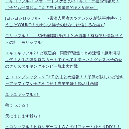
アキヨッフル-！ネオニートスケ番長のエキストラ芸能情報局！
（子ども部屋おばさんの自宅警備員的まとめ速報）
[ヨシヨシロッフル-！！-素浪人勇者カツオンの未解決事件簿へよ
うこそYOUKO！のナンノ洋子のはなしは信じるな編）]
モリッフル！ 50代無職独身的まとめ速報！有益便利情報サイ
トの杜 モリッフル
ユキユキッフル2！ど底辺的一同驚愕騒然まとめ速報！超氷河期
世代！人生の強制ロスカットですべてを失ったキグナス氷子の愛
のクリスタルキングボンビー脱出大作戦
ヒロコンプレックスNIGHT 的まとめ速報！！子供が欲しいど陰キ
ャアラフィフ女子のめざせ！専業主婦！婚活計画編
ユキユキッフル3！
萌えっふる！
天にまします我ら！
ヒロシッフル！ヒロシデース山さんのリフォームひとりDIY！！