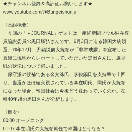
★チャンネル登録＆高評価お願いします★
www.youtube.com/@Bungeishunju
〈番組概要〉
今回の「＋JOURNAL」ゲストは、産経新聞ソウル駐在客
員論説委員の黒田勝弘さんです。6月3日に迫る韓国大統領
選。昨年12月、尹錫悦前大統領が「非常戒厳」を宣布した
直後に現地からレポートしていただいた黒田さんに、選挙
戦の状況について伺いました。
保守派の候補である金文洙氏、李俊錫氏を支持率で上回
り、当選がほぼ確実視されている李在明氏。同氏が大統領
になった場合、韓国社会は今後どう変わっていくのか。在
韓40年超の黒田さんが分析します。
〈目次〉
00:00 オープニング
01:07 李在明氏の大統領就任で韓国はどうなる？