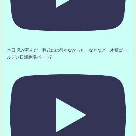
本日 兄が死んだ 葬式には行かなかった などなど 木曜ゴー
ルデン日浦劇場パート7