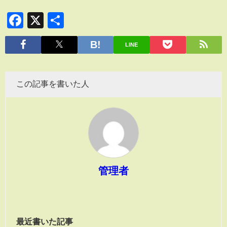
Facebook
X
共
有
LINE
この記事を書いた人
管理者
最近書いた記事