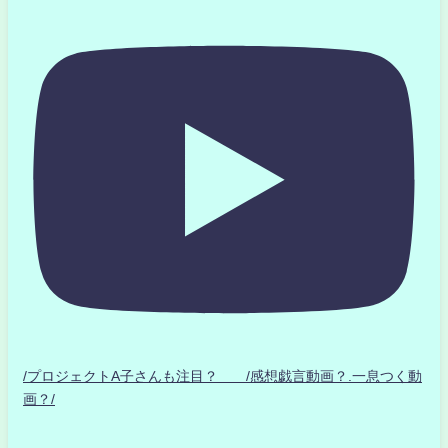
/プロジェクトA子さんも注目？ /感想戯言動画？.一息つく動
画？/