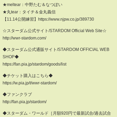
★meltear：中野たむ＆なつぽい
★丸tear：タイチ＆金丸義信
【11.14公開練習】https://www.njpw.co.jp/389730
☆スターダム公式サイト/STARDOM Official Web Site☆
http://wwr-stardom.com/
◆スターダム公式通販サイト/STARDOM OFFICIAL WEB
SHOP◆
https://fan.pia.jp/stardom/goods/list
◆チケット購入はこちら◆
https://w.pia.jp/t/wwr-stardom/
◆ファンクラブ
http://fan.pia.jp/stardom/
◆スターダム・ワールド［月額920円で最新試合/過去試合