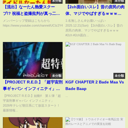
未分類
未分類
【流出】なーたん熱愛スクー
【2ch面白いスレ】昔の庶民の肉
プ!? 祝福と盗撮批判が真っ二つ
体、マジでやばすぎるｗｗｗ
に…【イコラブ/齊藤なぎさ】
#2ch #2ch面白いスレ #shorts
メンバーシップ登録はこちらから
1:名無しさん＠お腹いっぱい
https://www.youtube.com/channel/UCIz2Y4ahpBvP8BxULNfOR...
2025.12.21(Sun) 【2ch面白いスレ】昔の
#shortvideo #江戸時代 #2ちゃ
庶民の肉体、マジでやばすぎるｗｗｗ
んねる #2chまとめ #2ch名作ス
#2ch #2ch面白...
レ
未分類
未分類
【PROJECT R.E.D.】「超宇宙刑
KGF CHAPTER 2 Bade Maa Vs
事ギャバン インフィニティ」超
Bade Baap
特報
【PROJECT R.E.D.】始動‼︎ 第１弾「超
...
宇宙刑事ギャバン インフィニティ」
2026年テレビ朝日系にて放送スタート！
最新情報...