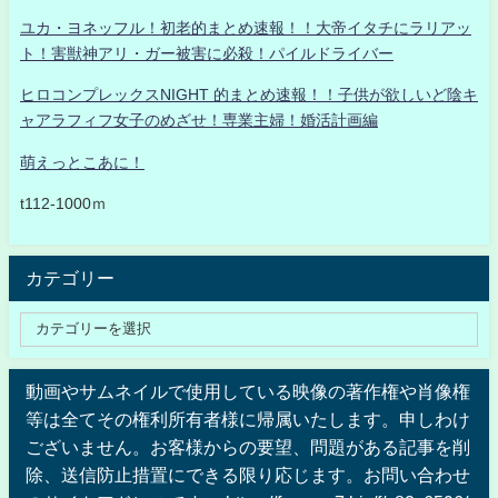
ユカ・ヨネッフル！初老的まとめ速報！！大帝イタチにラリアッ
ト！害獣神アリ・ガー被害に必殺！パイルドライバー
ヒロコンプレックスNIGHT 的まとめ速報！！子供が欲しいど陰キ
ャアラフィフ女子のめざせ！専業主婦！婚活計画編
萌えっとこあに！
t112-1000ｍ
カテゴリー
動画やサムネイルで使用している映像の著作権や肖像権
等は全てその権利所有者様に帰属いたします。申しわけ
ございません。お客様からの要望、問題がある記事を削
除、送信防止措置にできる限り応じます。お問い合わせ