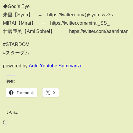
◆God’s Eye
朱里【Syuri】 → https://twitter.com/@syuri_wv3s
MIRAI【Mirai】 → https://twitter.com/mirai_SS_
壮麗亜美【Ami Sohrei】 → https://twitter.com/aaamintan
#STARDOM
#スターダム
powered by
Auto Youtube Summarize
共有:
Facebook
X
いいね: