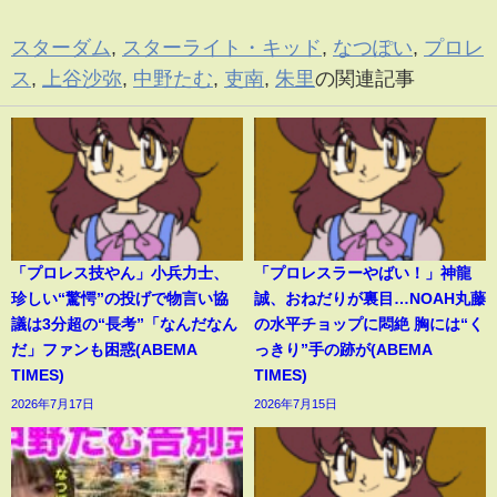
スターダム
,
スターライト・キッド
,
なつぽい
,
プロレ
ス
,
上谷沙弥
,
中野たむ
,
吏南
,
朱里
の関連記事
「プロレス技やん」小兵力士、
「プロレスラーやばい！」神龍
珍しい“驚愕”の投げで物言い協
誠、おねだりが裏目…NOAH丸藤
議は3分超の“長考”「なんだなん
の水平チョップに悶絶 胸には“く
だ」ファンも困惑(ABEMA
っきり”手の跡が(ABEMA
TIMES)
TIMES)
2026年7月17日
2026年7月15日