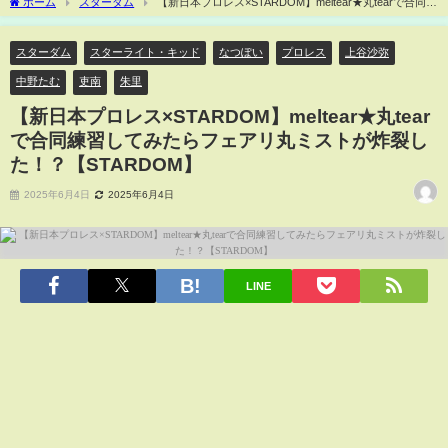
ホーム
スターダム
【新日本プロレス×STARDOM】meltear★丸tearで合同練
習してみたらフェアリ丸ミストが炸裂した！？【STARDOM】
スターダム
スターライト・キッド
なつぽい
プロレス
上谷沙弥
中野たむ
吏南
朱里
【新日本プロレス×STARDOM】meltear★丸tear
で合同練習してみたらフェアリ丸ミストが炸裂し
た！？【STARDOM】
2025年6月4日
2025年6月4日
LINE