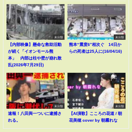
未分類
未分類
【内部映像】懸命な救助活動
熊本“震度6”相次ぐ 14日か
が続く「イオンモール熊
らの死者は25人に(16/04/16)
本」 内部は柱や壁が崩れ散
乱(2026年7月29日)
未分類
未分類
速報！八田與一ついに逮捕さ
【AI演歌】こころの花道 / 朝
れる。
花美穂 cover by 朝霧れな