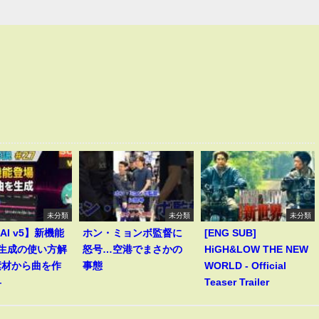
未分類
未分類
未分類
 AI v5】新機能
ホン・ミョンボ監督に
[ENG SUB]
le生成の使い方解
怒号…空港でまさかの
HiGH&LOW THE NEW
素材から曲を作
事態
WORLD - Official
―
Teaser Trailer