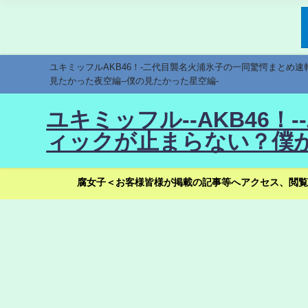
ユキミッフルAKB46！-二代目襲名火浦氷子の一同驚愕まとめ
見たかった夜空編--僕の見たかった星空編-
ユキミッフル--AKB46
ィックが止まらない？僕が
腐女子＜お客様皆様が掲載の記事等へアクセス、閲覧