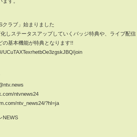
います。
Sクラブ」始まりました
が変化しステータスアップしていくバッジ特典や、ライブ配信
の基本機能が特典となります!!
el/UCuTAXTexrhetbOe3zgskJBQ/join
v
/@ntv.news
k.com/ntvnews24
am.com/ntv_news24/?hl=ja
NEWS