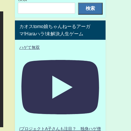
検索
カオスtomo娘ちゃんねーるアーガ
マ!Haraハラ!未解決人生ゲーム
ハゲて無双
/プロジェクトA子さんも注目？ 独身ハゲ僧