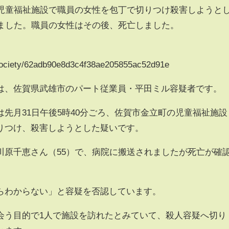
の児童福祉施設で職員の女性を包丁で切りつけ殺害しようと
れました。職員の女性はその後、死亡しました。
y/society/62adb90e8d3c4f38ae205855ac52d91e
は、佐賀県武雄市のパート従業員・平田ミル容疑者です。
先月31日午後5時40分ごろ、佐賀市金立町の児童福祉施設
りつけ、殺害しようとした疑いです。
川原千恵さん（55）で、病院に搬送されましたが死亡が確
らわからない」と容疑を否認しています。
会う目的で1人で施設を訪れたとみていて、殺人容疑へ切り