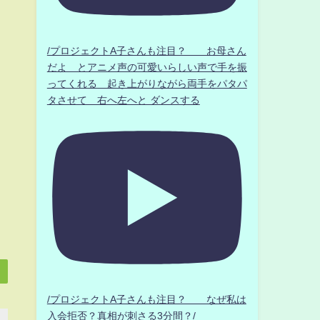
/プロジェクトA子さんも注目？ お母さん
だよ とアニメ声の可愛いらしい声で手を振
ってくれる 起き上がりながら両手をパタパ
タさせて 右へ左へと ダンスする
/プロジェクトA子さんも注目？ なぜ私は
入会拒否？真相が刺さる3分間？/