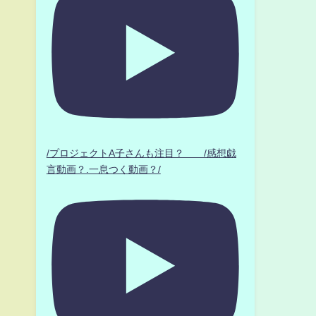
/プロジェクトA子さんも注目？ /感想戯
言動画？.一息つく動画？/