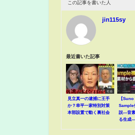
この記事を書いた人
jin115sy
最近書いた記事
社会
見立真一の逮捕に王手
【Suno
か？幸平一家特別対策
Samp
本部設置で動く裏社会
説―音
る生成