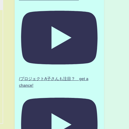
/プロジェクトA子さんも注目？ get a
chance!