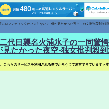
速報にロマンティックが止まらない？--僕が見たかった夜空！独女批判殺到激闘
！--二代目襲名火浦氷子の一同
見たかった夜空-独女批判殺到
、こちらのサービスを利用される事でかろうじて運営できています＞本