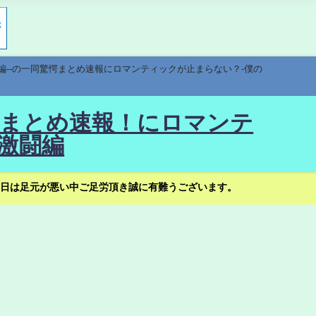
編--の一同驚愕まとめ速報にロマンティックが止まらない？-僕の
驚愕まとめ速報！にロマンテ
激闘編
日は足元が悪い中ご足労頂き誠に有難うございます。