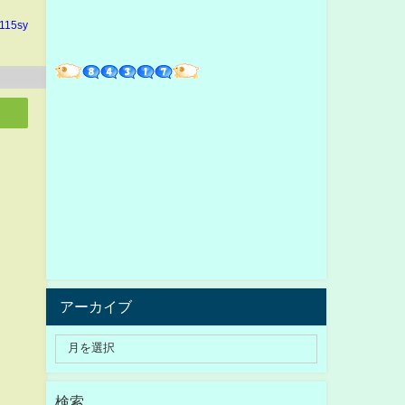
n115sy
アーカイブ
検索