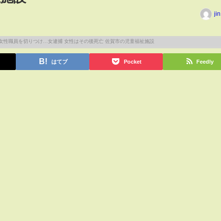
ji
はてブ
Pocket
Feedly