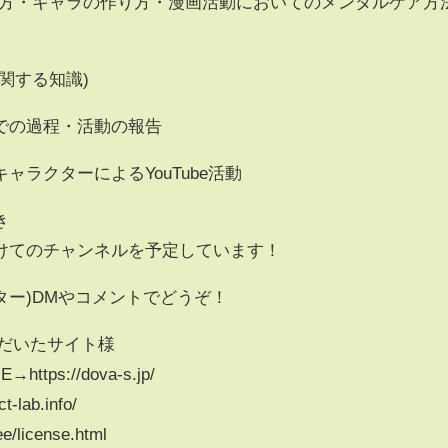
き方・キャラの作り方・漫画活動においてのメンタルケア方
関する知識)
での過程・活動の報告
ラクターによるYouTube活動
き
けてのチャンネルを予定しています！
ター)DMやコメントでどうぞ！
ただいたサイト様
tps://dova-s.jp/
lab.info/
ee/license.html