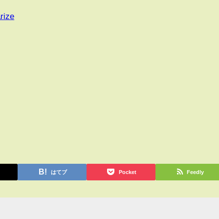
rize
はてブ
Pocket
Feedly