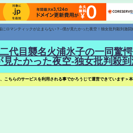
速報にロマンティックが止まらない？--僕が見たかった夜空！独女批判殺到激闘
！--二代目襲名火浦氷子の一同
見たかった夜空-独女批判殺到
、こちらのサービスを利用される事でかろうじて運営できています＞本