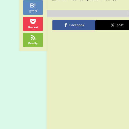
はてブ
Facebook
post
Pocket
Feedly