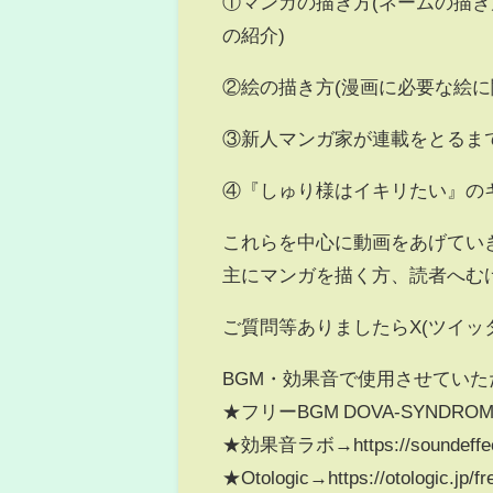
①マンガの描き方(ネームの描
の紹介)
②絵の描き方(漫画に必要な絵に
③新人マンガ家が連載をとるま
④『しゅり様はイキリたい』のキャ
これらを中心に動画をあげてい
主にマンガを描く方、読者へむ
ご質問等ありましたらX(ツイッ
BGM・効果音で使用させてい
★フリーBGM DOVA-SYNDROME→ht
★効果音ラボ→https://soundeffect-
★Otologic→https://otologic.jp/fr