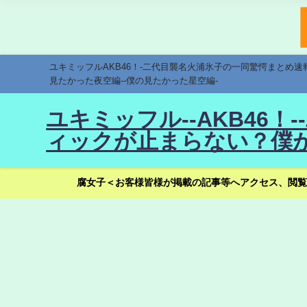
ユキミッフルAKB46！-二代目襲名火浦氷子の一同驚愕まとめ
見たかった夜空編--僕の見たかった星空編-
ユキミッフル--AKB46
ィックが止まらない？僕が
腐女子＜お客様皆様が掲載の記事等へアクセス、閲覧