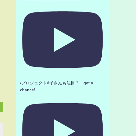
/プロジェクトA子さんも注目？ get a
chance!