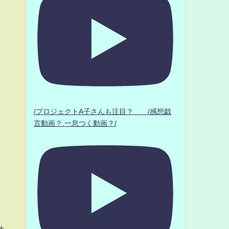
/プロジェクトA子さんも注目？ /感想戯
言動画？.一息つく動画？/