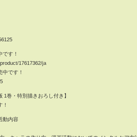
/56125
中です！
p/product/17617362/ja
売中です！
55
 1巻・特別描きおろし付き】
す！
活動内容