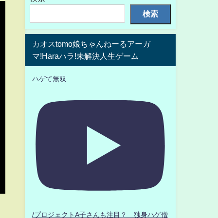
検索
カオスtomo娘ちゃんねーるアーガ
マ!Haraハラ!未解決人生ゲーム
ハゲて無双
/プロジェクトA子さんも注目？ 独身ハゲ僧