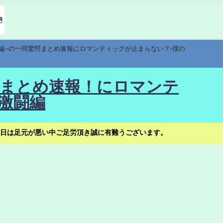
編--の一同驚愕まとめ速報にロマンティックが止まらない？-僕の
驚愕まとめ速報！にロマンテ
激闘編
日は足元が悪い中ご足労頂き誠に有難うございます。