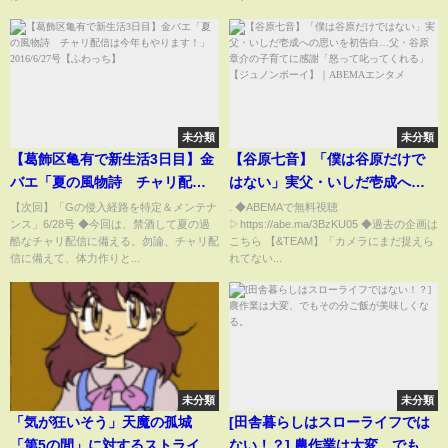
未分類
未分類
【葛飾区亀有で新生活3日目】金
【谷原七音】「僕は谷原だけで
バエ「夏の風物詩 チャリ配信
はない」実父・いしだ壱成への
は今年もやります！」2016/6/27
思いを初告白…父・谷原章介の
【次回】「Gの侵入経路を特定＆メンテナ
. ◆ABEMAで無料視聴
ンス」6/28号 ◆今回は、禁酒して夏の過
▷https://abe.ma/3BzKU05 ◆過去の企画は
号【ふわっち】
子育てに感謝「怒って叱ってく
酷なチャリ配信に備える。勿論、チャリ配
こちら 【&TEAM】「カメラにまだ捉えら
れる」【ジュノンボーイ】｜
信に備えて、体力作りと...
れてない...
ABEMAエンタメ
未分類
未分類
「気が狂いそう」天魔の孤城
[田舎暮らしはスローライフでは
「第5の間」に対するストライカ
ない！？] 農作業は大変、でもそ