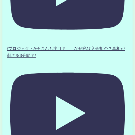
/プロジェクトA子さんも注目？ なぜ私は入会拒否？真相が
刺さる3分間？/