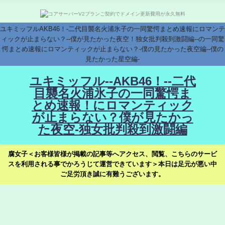
ユキミッフルAKB46！-二代目襲名火浦氷子の一同驚愕まとめ速報にロマンテ
ィックが止まらない？--僕が見たかった夜空！独女批判殺到激闘編--の一同驚
愕まとめ速報にロマンティックが止まらない？-僕の見たかった夜空編--僕の
見たかった星空編-
ユキミッフル--AKB46！--二代
目襲名火浦氷子の一同驚愕ま
とめ速報！にロマンティック
が止まらない？僕が見たかっ
た夜空-独女批判殺到激闘編
腐女子＜お客様皆様が掲載の記事等へアクセス、閲覧、こちらのサービ
スを利用される事でかろうじて運営できています＞本日は足元が悪い中
ご足労頂き誠に有難うございます。