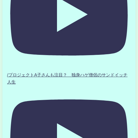
/プロジェクトA子さんも注目？ 独身ハゲ僧侶のサンドイッチ
人生