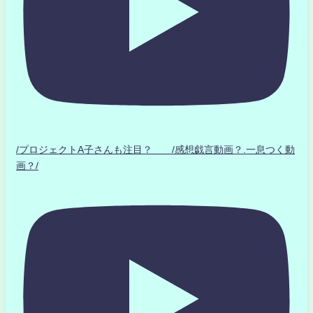
/プロジェクトA子さんも注目？ /感想戯言動画？.一息つく動
画？/