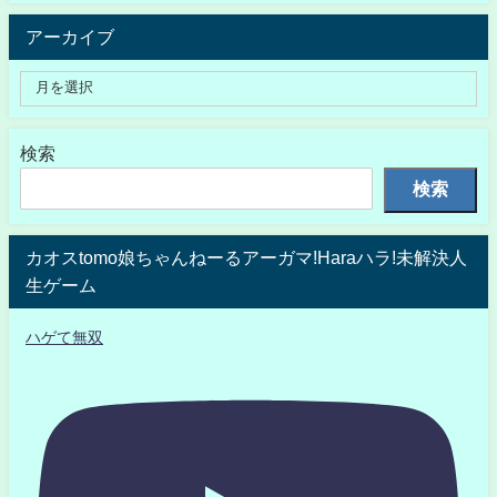
アーカイブ
検索
検索
カオスtomo娘ちゃんねーるアーガマ!Haraハラ!未解決人
生ゲーム
ハゲて無双