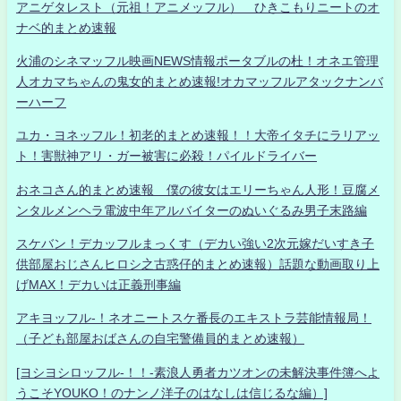
アニゲタレスト（元祖！アニメッフル） ひきこもりニートのオ
ナベ的まとめ速報
火浦のシネマッフル映画NEWS情報ポータブルの杜！オネエ管理
人オカマちゃんの鬼女的まとめ速報!オカマッフルアタックナンバ
ーハーフ
ユカ・ヨネッフル！初老的まとめ速報！！大帝イタチにラリアッ
ト！害獣神アリ・ガー被害に必殺！パイルドライバー
おネコさん的まとめ速報 僕の彼女はエリーちゃん人形！豆腐メ
ンタルメンヘラ電波中年アルバイターのぬいぐるみ男子末路編
スケバン！デカッフルまっくす（デカい強い2次元嫁だいすき子
供部屋おじさんヒロシ之古惑仔的まとめ速報）話題な動画取り上
げMAX！デカいは正義刑事編
アキヨッフル-！ネオニートスケ番長のエキストラ芸能情報局！
（子ども部屋おばさんの自宅警備員的まとめ速報）
[ヨシヨシロッフル-！！-素浪人勇者カツオンの未解決事件簿へよ
うこそYOUKO！のナンノ洋子のはなしは信じるな編）]