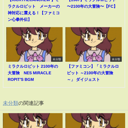
ラクルロピット メーカーの
〜2100年の大冒険〜【FC】
神対応に震える！【ファミコ
ン心拳外伝】
未分類
未分類
ミラクルロピット 2100年の
【ファミコン】「ミラクルロ
大冒険 NES MIRACLE
ピット ～2100年の大冒険
ROPIT'S BGM
～」 ダイジェスト
未分類
の関連記事