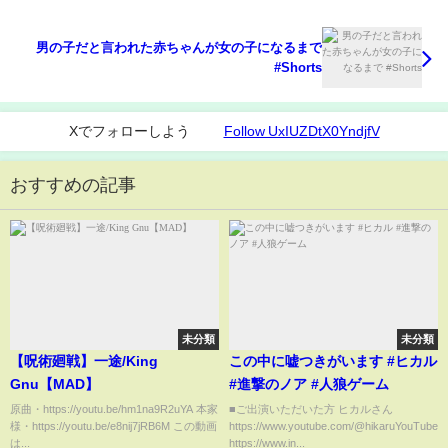
男の子だと言われた赤ちゃんが女の子になるまで
#Shorts
Xでフォローしよう
Follow UxIUZDtX0YndjfV
おすすめの記事
未分類
未分類
【呪術廻戦】一途/King
この中に嘘つきがいます #ヒカル
Gnu【MAD】
#進撃のノア #人狼ゲーム
原曲・https://youtu.be/hm1na9R2uYA 本家
■ご出演いただいた方 ヒカルさん
様・https://youtu.be/e8nij7jRB6M この動画
https://www.youtube.com/@hikaruYouTube
は...
https://www.in...