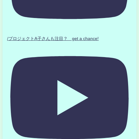
/プロジェクトA子さんも注目？ get a chance!