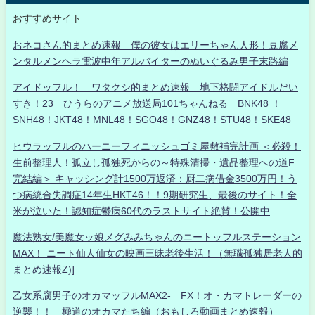
おすすめサイト
おネコさん的まとめ速報 僕の彼女はエリーちゃん人形！豆腐メ
ンタルメンヘラ電波中年アルバイターのぬいぐるみ男子末路編
アイドッフル！ ワタクシ的まとめ速報 地下格闘アイドルだい
すき！23 ひうらのアニメ放送局101ちゃんねる BNK48 ！
SNH48！JKT48！MNL48！SGO48！GNZ48！STU48！SKE48
ヒウラッフルのハーニーフィニッシュゴミ屋敷補完計画 ＜必殺！
生前整理人！孤立し孤独死からの～特殊清掃・遺品整理への道F
完結編＞ キャッシング計1500万返済：厨二病借金3500万円！う
つ病統合失調症14年生HKT46！！9期研究生、最後のサイト！全
米が泣いた！認知症鬱病60代のラストサイト絶賛！公開中
魔法熟女/美魔女ッ娘メグみみちゃんのニートッフルステーション
MAX！ ニート仙人仙女の映画三昧老後生活！（無職孤独居老人的
まとめ速報Z)]
乙女系腐男子のオカマッフルMAX2- FX！オ・カマトレーダーの
逆襲！！ 極道のオカマたち編（おもしろ動画まとめ速報）