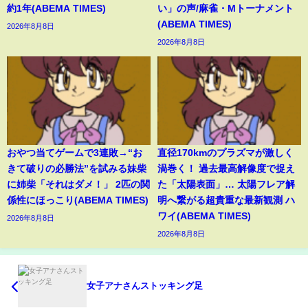
約1年(ABEMA TIMES)
い」の声/麻雀・Mトーナメント
(ABEMA TIMES)
2026年8月8日
2026年8月8日
おやつ当てゲームで3連敗→“お
直径170kmのプラズマが激しく
きて破りの必勝法”を試みる妹柴
渦巻く！ 過去最高解像度で捉え
に姉柴「それはダメ！」 2匹の関
た「太陽表面」… 太陽フレア解
係性にほっこり(ABEMA TIMES)
明へ繋がる超貴重な最新観測 ハ
ワイ(ABEMA TIMES)
2026年8月8日
2026年8月8日
女子アナさんストッキング足