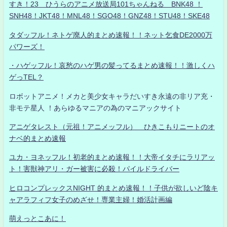
すき！23 ひうらのアニメ放送局101ちゃんねる BNK48 ！
SNH48！JKT48！MNL48！SGO48！GNZ48！STU48！SKE48
タダッフル！ネトゲ廃人的まとめ速報！！ネット乞食DE2000万
パワーズ！
・ハゲッフル！哀愁のハゲ男の髪ってるまとめ速報！！激しくハ
ゲっTEL？
ロボットアニメ！メカと美少女キャラだいすき永遠の非リア充・
非モテ星人 ！あらゆるマニアの為のマニアックサイト
アニゲタレスト（元祖！アニメッフル） ひきこもりニートのオ
ナベ的まとめ速報
ユカ・ヨネッフル！初老的まとめ速報！！大帝イタチにラリアッ
ト！害獣神アリ・ガー被害に必殺！パイルドライバー
ヒロコンプレックスNIGHT 的まとめ速報！！子供が欲しいど陰キ
ャアラフィフ女子のめざせ！専業主婦！婚活計画編
萌えっとこあに！