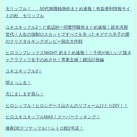
モリッフル！ 50代無職独身的まとめ速報！有益便利情報サイ
トの杜 モリッフル
ユキユキッフル2！ど底辺的一同驚愕騒然まとめ速報！超氷河期
世代！人生の強制ロスカットですべてを失ったキグナス氷子の愛
のクリスタルキングボンビー脱出大作戦
ヒロコンプレックスNIGHT 的まとめ速報！！子供が欲しいど陰キ
ャアラフィフ女子のめざせ！専業主婦！婚活計画編
ユキユキッフル3！
萌えっふる！
天にまします我ら！
ヒロシッフル！ヒロシデース山さんのリフォームひとりDIY！！
ヒロユキユキッフルMAX！スーパークッキング！
徹夜DEテツヤッフル!！レトロ館2号店！