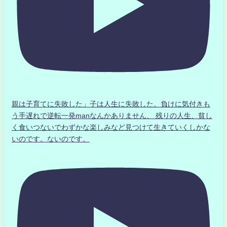
親は子育てに失敗した」子は人生に失敗した。負けに気付きも
う手遅れで逆転一発manなんかありません、 残りの人生、貧し
く食いつないでわずかな楽しみなど見つけて生きていくしかな
いのです。ないのです。