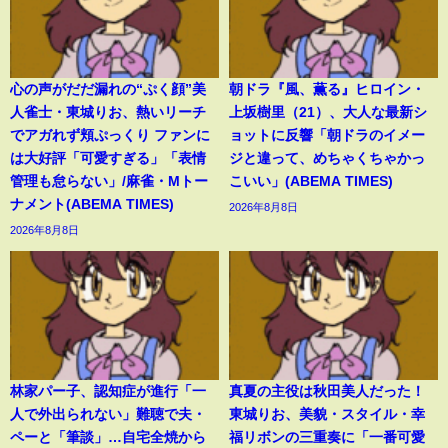
心の声がだだ漏れの“ぷく顔”美
朝ドラ『風、薫る』ヒロイン・
人雀士・東城りお、熱いリーチ
上坂樹里（21）、大人な最新シ
でアガれず頬ぷっくり ファンに
ョットに反響「朝ドラのイメー
は大好評「可愛すぎる」「表情
ジと違って、めちゃくちゃかっ
管理も怠らない」/麻雀・Mトー
こいい」(ABEMA TIMES)
ナメント(ABEMA TIMES)
2026年8月8日
2026年8月8日
林家パー子、認知症が進行「一
真夏の主役は秋田美人だった！
人で外出られない」難聴で夫・
東城りお、美貌・スタイル・幸
ペーと「筆談」…自宅全焼から
福リボンの三重奏に「一番可愛