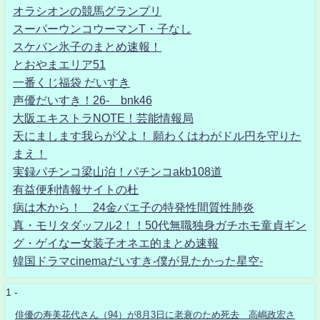
オラシオンの競馬グランプリ
スーパーウンコウーマンT・子なし
スケバン氷子のまとめ速報！
とおやまエリア51
一番くじ福袋 だいすき
声優だいすき！26- bnk46
大阪エキストラNOTE！芸能情報局
天にまします我らが父よ！ 願わくはわがドル円を守りた
まえ！
実録パチンコ梁山泊！パチンコakb108道
有益便利情報サイトの杜
病は木から！ 24金バエ子の特発性間質性肺炎
真・モリタダッフル2！！50代無職独身ガチホモ童貞ギン
グ・ゲイなー女装子オネエ的まとめ速報
韓国ドラマcinemaだいすき-僕が見たかった星空-
1 -
俳優の寿美花代さん（94）が8月3日に老衰のため死去 高嶋政宏さ