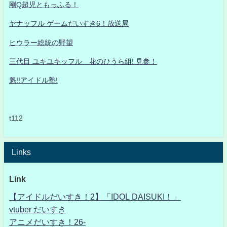
剛Q超児ともっふる！
ヤナッフル ゲームだいすき6！放送局
ヒウラー総統の野望
三代目 ユキユキッフル 花のひうら組! 見参！
魁!!アイドル塾!
t112
Links
Link
【アイドルだいすき！2】「IDOL DAISUKI！」
vtuber だいすき
アニメだいすき！26-