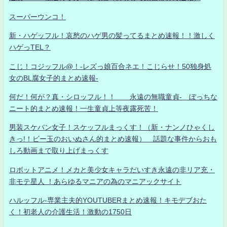
スーパーウンコ！
新・ハゲッフル！哀愁のハゲ男の髪ってるまとめ速報！！激しく
ハゲっTEL？
こじ！コジッフル@！-レズっ娘百合ネエ！こじらせ！50独身処
女のBL腐女子的まとめ速報-
何だ！何が？真・シロッフル！！ 永遠の無職童貞- ぼっちな
ニート的まとめ速報！一生童貞上等夜露死苦！
男装スケバン女子！スケッフルまっくす！（新・ナンノひゃくし
きっ!！ビー玉のおいぬさん的まとめ速報） 話題な事件からおも
しろ動画まで取り上げまっくす
ロボットアニメ！メカと美少女キャラだいすき永遠の非リア充・
非モテ星人 ！あらゆるマニアの為のマニアックサイト
ハルッフル-専業主夫的YOUTUBERまとめ速報！キモデブおた
く！初老人の介護生活！激動の1750日