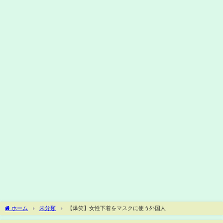
ホーム
未分類
【爆笑】女性下着をマスクに使う外国人