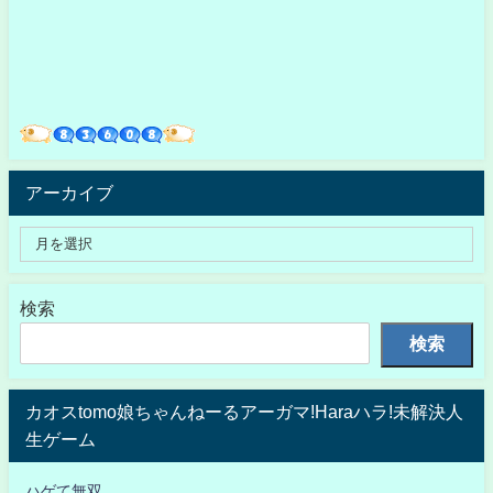
アーカイブ
検索
検索
カオスtomo娘ちゃんねーるアーガマ!Haraハラ!未解決人
生ゲーム
ハゲて無双