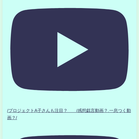
/プロジェクトA子さんも注目？ /感想戯言動画？.一息つく動
画？/