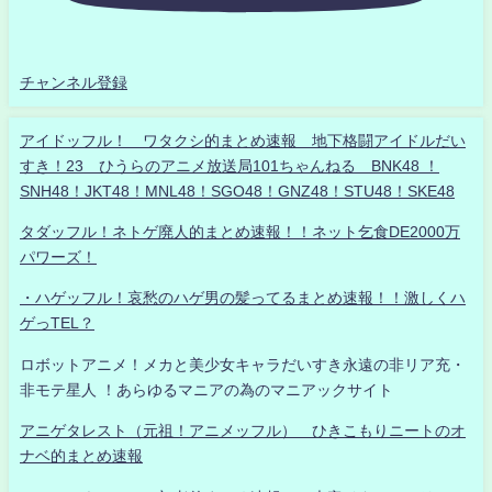
チャンネル登録
アイドッフル！ ワタクシ的まとめ速報 地下格闘アイドルだい
すき！23 ひうらのアニメ放送局101ちゃんねる BNK48 ！
SNH48！JKT48！MNL48！SGO48！GNZ48！STU48！SKE48
タダッフル！ネトゲ廃人的まとめ速報！！ネット乞食DE2000万
パワーズ！
・ハゲッフル！哀愁のハゲ男の髪ってるまとめ速報！！激しくハ
ゲっTEL？
ロボットアニメ！メカと美少女キャラだいすき永遠の非リア充・
非モテ星人 ！あらゆるマニアの為のマニアックサイト
アニゲタレスト（元祖！アニメッフル） ひきこもりニートのオ
ナベ的まとめ速報