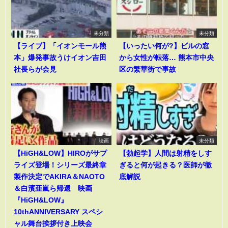
未分類
未分類
【ライブ】「イオンモール熊
【いったい何が?】ビルの窓
本」爆発事故うけイオン吉田
から女性が転落… 熊本市中央
社長らが会見
区の繁華街で事故
映画
未分類
【HiGH&LOW】HIROがサプ
【勃起学】人間は射精をしす
ライズ登場！シリーズ最終章
ぎると何が起きる？医師が徹
製作決定でAKIRA＆NAOTO
底解説
＆白濱亜嵐ら帰還 映画
『HiGH&LOW』
10thANNIVERSARY スペシ
ャル舞台挨拶付き上映会