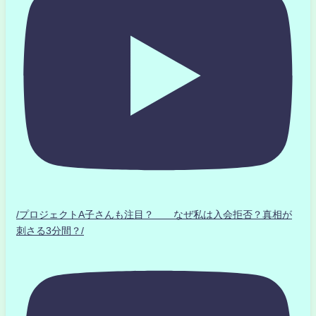
/プロジェクトA子さんも注目？ なぜ私は入会拒否？真相が
刺さる3分間？/