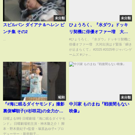
未分類
未分類
スピルバン ダイアナ＆ヘレン ピ
ひょうろく、『水ダウ』ドッキ
ンチ集 その2
リ契機に俳優オファー増 大河
出演はド緊張「瞬きが止まらく
...
#ひょうろく、『水ダウ』ドッキリ契機に
俳優オファー増 大河出演はド緊張「瞬き
て」
が止まらくて」 #2025 #2025年ジャパンゲ
ームズ #ジャ...
昭和
未分類
『#海に眠るダイヤモンド』撮影
中川家 ものまね『戦後間もない
裏側📽️朝子(#杉咲花)の全力かき
映像』
氷🍧
日曜よる9時 日曜劇場『海に眠るダイヤモ
...
ンド』 日曜劇場初主演・神木隆之介！ 脚
本・野木亜紀子×監督・塚原あゆ子× プロ
デューサー・新井順子...