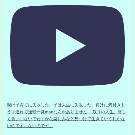
親は子育てに失敗した」子は人生に失敗した。負けに気付きも
う手遅れで逆転一発manなんかありません、 残りの人生、貧し
く食いつないでわずかな楽しみなど見つけて生きていくしかな
いのです。ないのです。