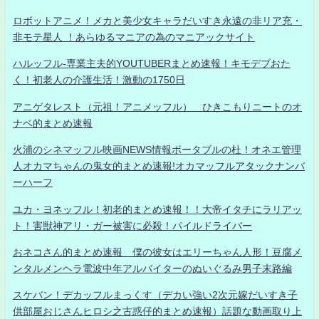
ロボットアニメ！メカと美少女キャラだいすき永遠の非リア充・
非モテ星人 ！あらゆるマニアの為のマニアックサイト
ハルッフル-専業主夫的YOUTUBERまとめ速報！キモデブおた
く！初老人の介護生活！激動の1750日
アニゲタレスト（元祖！アニメッフル） ひきこもりニートのオ
ナベ的まとめ速報
火浦のシネマッフル映画NEWS情報ポータブルの杜！オネエ管理
人オカマちゃんの鬼女的まとめ速報!オカマッフルアタックナンバ
ーハーフ
ユカ・ヨネッフル！初老的まとめ速報！！大帝イタチにラリアッ
ト！害獣神アリ・ガー被害に必殺！パイルドライバー
おネコさん的まとめ速報 僕の彼女はエリーちゃん人形！豆腐メ
ンタルメンヘラ電波中年アルバイターのぬいぐるみ男子末路編
スケバン！デカッフルまっくす（デカい強い2次元嫁だいすき子
供部屋おじさんヒロシ之古惑仔的まとめ速報）話題な動画取り上