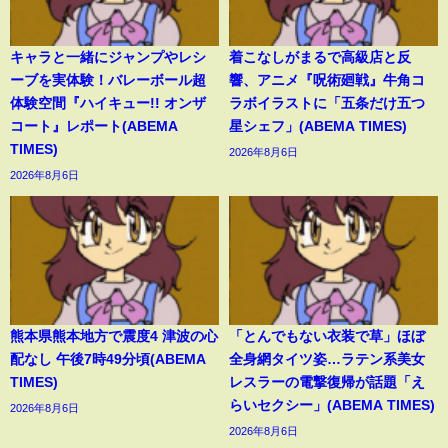
キャラと一緒にジャンプやレシ
着こなしがまるで高級店と反
ーブを実体験！バレーボール超
響、アニメ『呪術廻戦』牛角コ
体験空間『ハイキュー!! オンザ
ラボイラストに「五条だけ五つ
コート』レポート(ABEMA
星シェフ」(ABEMA TIMES)
TIMES)
2026年8月6日
2026年8月6日
熊本県熊本地方で震度4 津波の心
「とんでもない衣装で草」ほぼ
配なし 午後7時49分頃(ABEMA
全身網タイツ姿…ラテン系美女
TIMES)
レスラーの電撃復帰が話題「え
らいセクシー」(ABEMA TIMES)
2026年8月6日
2026年8月6日