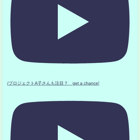
/プロジェクトA子さんも注目？ get a chance!