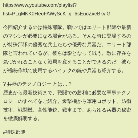
https://www.youtube.com/playlist?
list=PLgMKK0HeoFAWyScK_rjT6sEuoZxeBkyIG
今回紹介するのは特殊部隊。戦いではエリート部隊や最新
のマシンが必要になる場合がある。そんな時に登場するの
が特殊部隊の優秀な兵士たちや優秀な兵器だ。エリート部
隊と言われているが、彼らは影となって戦う。敵に存在を
気づかれることなく戦局を変えることができるのだ。彼ら
が極秘作戦で使用するハイテクの銃や兵器も紹介する。
?️ 兵器のテクノロジー とは… ?
歴史から最新技術まで、戦闘での勝利に必要な軍事テクノ
ロジーのすべてをご紹介。爆撃機から軍用ロボット、防衛
技術、戦闘機、高性能銃、戦車まで、あらゆる兵器の秘密
を徹底解明する。
#特殊部隊