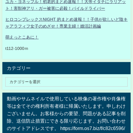
ユカ・ヨネッフル！初老的まとめ速報！！大帝イタチにラリアッ
ト！害獣神アリ・ガー被害に必殺！パイルドライバー
ヒロコンプレックスNIGHT 的まとめ速報！！子供が欲しいど陰キ
ャアラフィフ女子のめざせ！専業主婦！婚活計画編
萌えっとこあに！
t112-1000ｍ
カテゴリー
動画やサムネイルで使用している映像の著作権や肖像権
等は全てその権利所有者様に帰属いたします。申しわけ
ございません。お客様からの要望、問題がある記事を削
除、送信防止措置にできる限り応じます。お問い合わせ
のサイトアドレスです。 https://form.os7.biz/f/c82c6596/