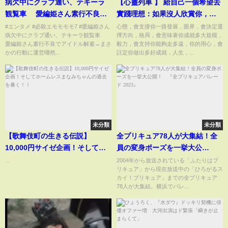
病欠中にクラブ通い、テキーラ
【心靈列車 】 給自己一個希望去
観覧車 愛編姫さん素行不良で
實踐理想：如果沒人欣賞你，那
アイドル解雇→まさかの行動に
就自己欣賞自己；如果沒人祝福
#エンタメ #必殺エモモモモ7 #愛編姫さん
心態，會支撐你一路發展，眼界，會決定選
病欠中にクラブ通い、テキーラ観覧車
擇方向，格局，會意味著你成就多大規模，
運営唖然
你，那就自己祝福自己。與其用
愛編姫さん素行不良でアイドル解雇→まさ
毅力，會支持你能夠走多遠，你的用心，會
淚水悔恨昨天，不如用汗水拼搏
かの行動に運営唖然...
註定你做出多好成就，人生，...
明天。當眼淚流盡時，留下的應
是堅強。
未分類
未分類
【歌舞伎町の生きる伝説】
全プリキュア78人が大集結！全
10,000円サイゼ企画！そしてホ
員の変身ポーズを一挙大公
ームレスまなみちゃんの過去を
開！ 『全プリキュアパレード
...
2004年から放送されている「ふたりはプ
リキュア」から現在放送中の「ひろがるス
暴く！！
2023』
カイ！プリキュア」までの全プリキュア
78人が大集結。横浜でパレ...