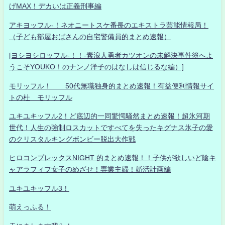
げMAX！デカいは正義刑事編
アキヨッフル-！ネオニートスケ番長のエキストラ芸能情報局！
（子ども部屋おばさんの自宅警備員的まとめ速報）
[ヨシヨシロッフル-！！-素浪人勇者カツオンの未解決事件簿へよ
うこそYOUKO！のナンノ洋子のはなしは信じるな編）]
モリッフル！ 50代無職独身的まとめ速報！有益便利情報サイ
トの杜 モリッフル
ユキユキッフル2！ど底辺的一同驚愕騒然まとめ速報！超氷河期
世代！人生の強制ロスカットですべてを失ったキグナス氷子の愛
のクリスタルキングボンビー脱出大作戦
ヒロコンプレックスNIGHT 的まとめ速報！！子供が欲しいど陰キ
ャアラフィフ女子のめざせ！専業主婦！婚活計画編
ユキユキッフル3！
萌えっふる！