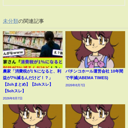
未分類
の関連記事
農家「消費税が1％になると、利
パチンコホール運営会社 10年間
益が7%減るんだけど！？」
で半減(ABEMA TIMES)
【2chまとめ】【2chスレ】
2026年8月7日
【5chスレ】
2026年8月7日