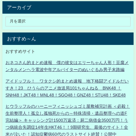
アーカイブ
おすすめ～ん
おすすめサイト
おネコさん的まとめ速報 僕の彼女はエリーちゃん人形！豆腐メ
ンタルメンヘラ電波中年アルバイターのぬいぐるみ男子末路編
アイドッフル！ ワタクシ的まとめ速報 地下格闘アイドルだい
すき！23 ひうらのアニメ放送局101ちゃんねる BNK48 ！
SNH48！JKT48！MNL48！SGO48！GNZ48！STU48！SKE48
ヒウラッフルのハーニーフィニッシュゴミ屋敷補完計画 ＜必殺！
生前整理人！孤立し孤独死からの～特殊清掃・遺品整理への道F
完結編＞ キャッシング計1500万返済：厨二病借金3500万円！う
つ病統合失調症14年生HKT46！！9期研究生、最後のサイト！全
米が泣いた！認知症鬱病60代のラストサイト絶賛！公開中