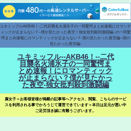
ユキミッフルAKB46！-二代目襲名火浦氷子の一同驚愕まとめ速報にロマンテ
ィックが止まらない？--僕が見たかった夜空！独女批判殺到激闘編--の一同驚
愕まとめ速報にロマンティックが止まらない？-僕の見たかった夜空編--僕の
見たかった星空編-
ユキミッフル--AKB46！--二代
目襲名火浦氷子の一同驚愕ま
とめ速報！にロマンティック
が止まらない？僕が見たかっ
た夜空-独女批判殺到激闘編
腐女子＜お客様皆様が掲載の記事等へアクセス、閲覧、こちらのサービ
スを利用される事でかろうじて運営できています＞本日は足元が悪い中
ご足労頂き誠に有難うございます。