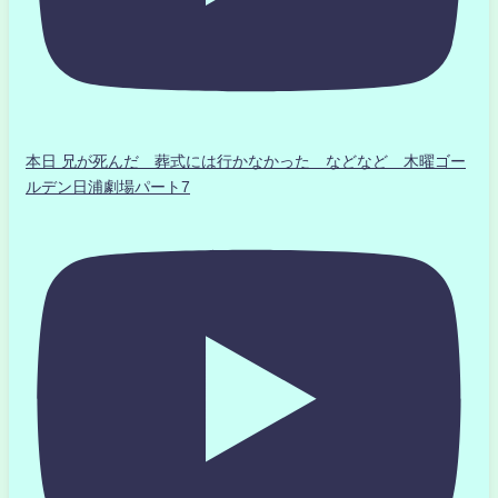
本日 兄が死んだ 葬式には行かなかった などなど 木曜ゴー
ルデン日浦劇場パート7