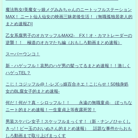
魔法熟女/美魔女ッ娘メグみみちゃんのニートッフルステーション
MAX！ ニート仙人仙女の映画三昧老後生活！（無職孤独居老人的
まとめ速報Z)]
乙女系腐男子のオカマッフルMAX2- FX！オ・カマトレーダーの
逆襲！！ 極道のオカマたち編（おもしろ動画まとめ速報）
スーパーウンコ！
新・ハゲッフル！哀愁のハゲ男の髪ってるまとめ速報！！激しく
ハゲっTEL？
こじ！コジッフル@！-レズっ娘百合ネエ！こじらせ！50独身処
女のBL腐女子的まとめ速報-
何だ！何が？真・シロッフル！！ 永遠の無職童貞- ぼっちな
ニート的まとめ速報！一生童貞上等夜露死苦！
男装スケバン女子！スケッフルまっくす！（新・ナンノひゃくし
きっ!！ビー玉のおいぬさん的まとめ速報） 話題な事件からおも
しろ動画まで取り上げまっくす