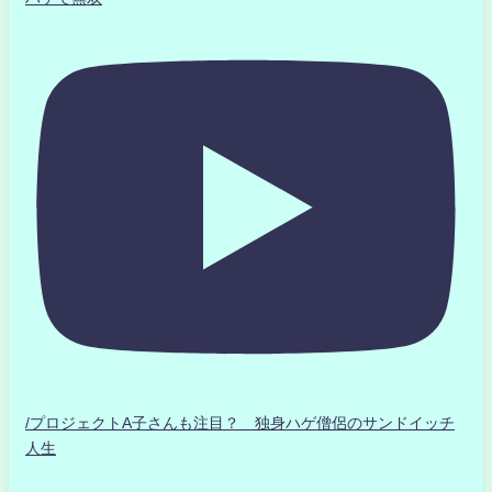
/プロジェクトA子さんも注目？ 独身ハゲ僧侶のサンドイッチ
人生