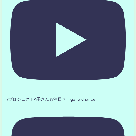
/プロジェクトA子さんも注目？ get a chance!