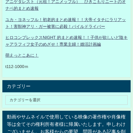
アニゲタレスト（元祖！アニメッフル） ひきこもりニートのオ
ナベ的まとめ速報
ユカ・ヨネッフル！初老的まとめ速報！！大帝イタチにラリアッ
ト！害獣神アリ・ガー被害に必殺！パイルドライバー
ヒロコンプレックスNIGHT 的まとめ速報！！子供が欲しいど陰キ
ャアラフィフ女子のめざせ！専業主婦！婚活計画編
萌えっとこあに！
t112-1000ｍ
カテゴリー
動画やサムネイルで使用している映像の著作権や肖像権
等は全てその権利所有者様に帰属いたします。申しわけ
ございません。お客様からの要望、問題がある記事を削