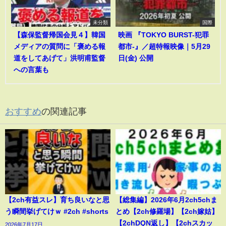
未分類
国際
【森保監督帰国会見４】韓国
映画 『TOKYO BURST-犯罪
メディアの質問に「褒める報
都市-』／超特報映像｜5月29
道をしてあげて」洪明甫監督
日(金) 公開
への言葉も
おすすめ
の関連記事
【2ch有益スレ】育ち良いなと思
【総集編】2026年6月2ch5chま
う瞬間挙げてけｗ #2ch #shorts
とめ【2ch修羅場】【2ch嫁姑】
【2chDQN返し】【2chスカッ
2026年7月17日