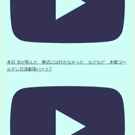
本日 兄が死んだ 葬式には行かなかった などなど 木曜ゴー
ルデン日浦劇場パート7