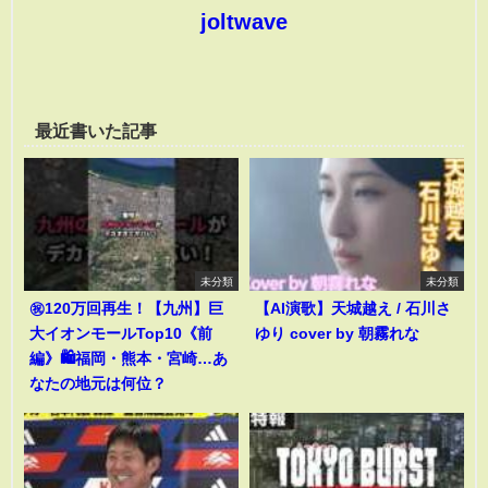
joltwave
最近書いた記事
未分類
未分類
㊗️120万回再生！【九州】巨
【AI演歌】天城越え / 石川さ
大イオンモールTop10《前
ゆり cover by 朝霧れな
編》🛍️福岡・熊本・宮崎…あ
なたの地元は何位？