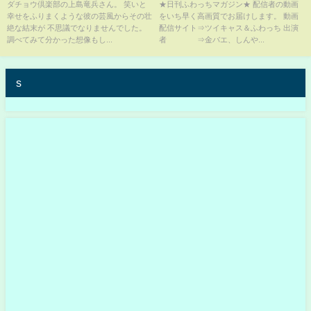
吉弘行が忘れられない言葉と恩
かす10月22日
ダチョウ倶楽部の上島竜兵さん。 笑いと
★日刊ふわっちマガジン★ 配信者の動画
幸せをふりまくような彼の芸風からその壮
をいち早く高画質でお届けします。 動画
人への流儀と絆に涙が溢れ出る...
絶な結末が 不思議でなりませんでした。
配信サイト⇒ツイキャス＆ふわっち 出演
調べてみて分かった想像もし...
者 ⇒金バエ、しんや...
s