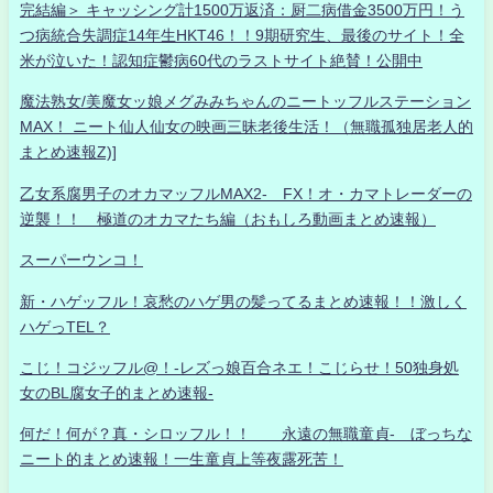
完結編＞ キャッシング計1500万返済：厨二病借金3500万円！う
つ病統合失調症14年生HKT46！！9期研究生、最後のサイト！全
米が泣いた！認知症鬱病60代のラストサイト絶賛！公開中
魔法熟女/美魔女ッ娘メグみみちゃんのニートッフルステーション
MAX！ ニート仙人仙女の映画三昧老後生活！（無職孤独居老人的
まとめ速報Z)]
乙女系腐男子のオカマッフルMAX2- FX！オ・カマトレーダーの
逆襲！！ 極道のオカマたち編（おもしろ動画まとめ速報）
スーパーウンコ！
新・ハゲッフル！哀愁のハゲ男の髪ってるまとめ速報！！激しく
ハゲっTEL？
こじ！コジッフル@！-レズっ娘百合ネエ！こじらせ！50独身処
女のBL腐女子的まとめ速報-
何だ！何が？真・シロッフル！！ 永遠の無職童貞- ぼっちな
ニート的まとめ速報！一生童貞上等夜露死苦！