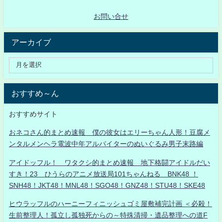
お問い合せ
アーカイブ
おすすめ～ん
おすすめサイト
おネコさん的まとめ速報 僕の彼女はエリーちゃん人形！豆腐メ
ンタルメンヘラ電波中年アルバイターのぬいぐるみ男子末路編
アイドッフル！ ワタクシ的まとめ速報 地下格闘アイドルだい
すき！23 ひうらのアニメ放送局101ちゃんねる BNK48 ！
SNH48！JKT48！MNL48！SGO48！GNZ48！STU48！SKE48
ヒウラッフルのハーニーフィニッシュゴミ屋敷補完計画 ＜必殺！
生前整理人！孤立し孤独死からの～特殊清掃・遺品整理への道F