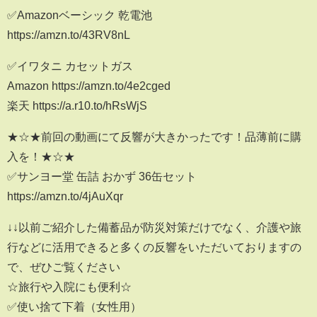
✅Amazonベーシック 乾電池
https://amzn.to/43RV8nL
✅イワタニ カセットガス
Amazon https://amzn.to/4e2cged
楽天 https://a.r10.to/hRsWjS
★☆★前回の動画にて反響が大きかったです！品薄前に購
入を！★☆★
✅サンヨー堂 缶詰 おかず 36缶セット
https://amzn.to/4jAuXqr
↓↓以前ご紹介した備蓄品が防災対策だけでなく、介護や旅
行などに活用できると多くの反響をいただいておりますの
で、ぜひご覧ください
☆旅行や入院にも便利☆
✅使い捨て下着（女性用）