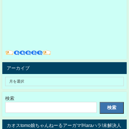
アーカイブ
検索
検索
カオスtomo娘ちゃんねーるアーガマ!Haraハラ!未解決人