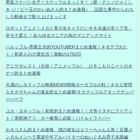
男装スケバン女子！スケッフルまっくす！（新・ナンノひゃくし
きっ!！ビー玉のおいぬさん的まとめ速報） 話題な事件からおも
しろ動画まで取り上げまっくす
ロボットアニメ！メカと美少女キャラだいすき永遠の非リア充・
非モテ星人 ！あらゆるマニアの為のマニアックサイト
ハルッフル-専業主夫的YOUTUBERまとめ速報！キモデブおた
く！初老人の介護生活！激動の1750日
アニゲタレスト（元祖！アニメッフル） ひきこもりニートのオ
ナベ的まとめ速報
火浦のシネマッフル映画NEWS情報ポータブルの杜！オネエ管理
人オカマちゃんの鬼女的まとめ速報!オカマッフルアタックナンバ
ーハーフ
ユカ・ヨネッフル！初老的まとめ速報！！大帝イタチにラリアッ
ト！害獣神アリ・ガー被害に必殺！パイルドライバー
おネコさん的まとめ速報 僕の彼女はエリーちゃん人形！豆腐メ
ンタルメンヘラ電波中年アルバイターのぬいぐるみ男子末路編