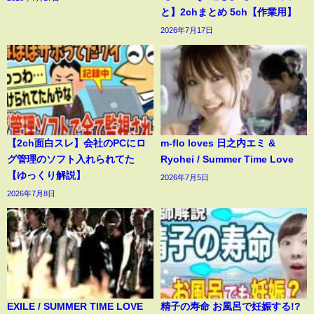
と】2chまとめ 5ch【作業用】
2026年7月17日
【2ch面白スレ】会社のPCにロ
m-flo loves 日之内エミ &
グ管理のソフト入れられてた
Ryohei / Summer Time Love
【ゆっくり解説】
2026年7月5日
2026年7月8日
EXILE / SUMMER TIME LOVE
精子の寿命 お風呂で妊娠する!?