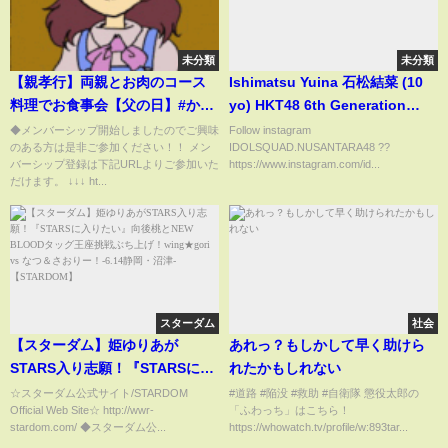
未分類
未分類
【親孝行】両親とお肉のコース
Ishimatsu Yuina 石松結菜 (10
料理でお食事会【父の日】#かじ
yo) HKT48 6th Generation
池亭 #飯テロ #フレンチステー
Jikoshokai (Subtitle
◆メンバーシップ開始しましたのでご興味
Follow instagram
のある方は是非ご参加ください！！ メン
IDOLSQUAD.NUSANTARA48 ??
キ #レストラン #我孫子グルメ #
Indonesia) #shorts
バーシップ登録は下記URLよりご参加いた
https://www.instagram.com/id...
ミステリーツアー #嫁姑 #はなわ
だけます。 ↓↓↓ ht...
家のルーツ #ファミリーヒストリ
ー
スターダム
社会
【スターダム】姫ゆりあが
あれっ？もしかして早く助けら
STARS入り志願！『STARSに入
れたかもしれない
りたい』向後桃とNEW BLOOD
☆スターダム公式サイト/STARDOM
#道路 #陥没 #救助 #自衛隊 懲役太郎の
Official Web Site☆ http://wwr-
「ふわっち」はこちら！
タッグ王座挑戦ぶち上げ！
stardom.com/ ◆スターダム公...
https://whowatch.tv/profile/w:893tar...
wing★gori vs なつ＆さおり