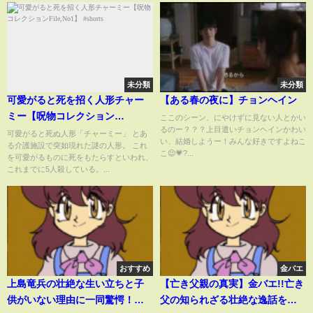
ー！-6.14静岡・沼津-
【STARDOM】
未分類
未分類
可愛がると死を招く人形チャー
【ある春の夜に】チョンヘイン
ミー【呪物コレクション
ここのシーン、にやけずに見ない人とかい
るのー？？？上目遣いチョンヘインかわい
File,No1】 #shorts
可愛がると死ぬ人形「チャーミー」 とあ
い、結婚しようー！みんな好きですよねこ
る介護施設で突如現れた謎の人形。 これ
こ😌💗?...
を可愛がるものに死をもたらすといわれ、
これまでに5人殺している。...
おすすめ
金バエ
上島竜兵の壮絶な生い立ちと子
【亡き父親の真実】金バエ!!亡き
供がいない理由に一同驚愕！有
父の知られざる壮絶な逸話を明