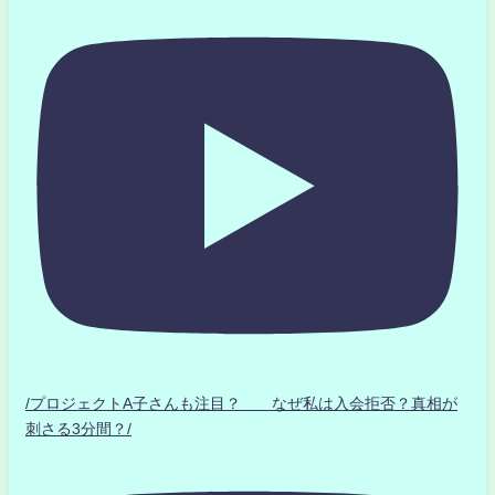
/プロジェクトA子さんも注目？ なぜ私は入会拒否？真相が
刺さる3分間？/