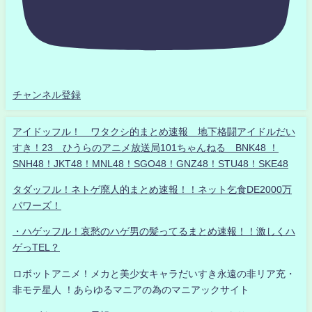
チャンネル登録
アイドッフル！ ワタクシ的まとめ速報 地下格闘アイドルだい
すき！23 ひうらのアニメ放送局101ちゃんねる BNK48 ！
SNH48！JKT48！MNL48！SGO48！GNZ48！STU48！SKE48
タダッフル！ネトゲ廃人的まとめ速報！！ネット乞食DE2000万
パワーズ！
・ハゲッフル！哀愁のハゲ男の髪ってるまとめ速報！！激しくハ
ゲっTEL？
ロボットアニメ！メカと美少女キャラだいすき永遠の非リア充・
非モテ星人 ！あらゆるマニアの為のマニアックサイト