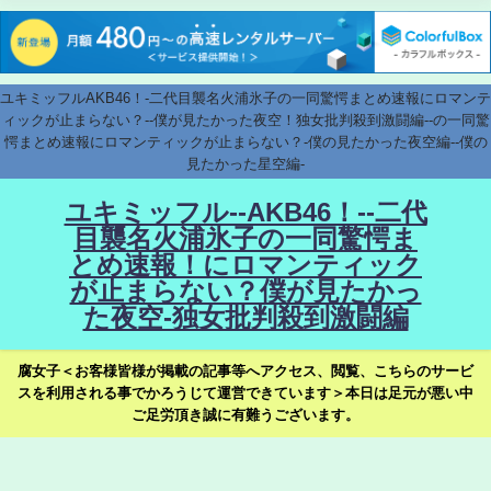
ユキミッフルAKB46！-二代目襲名火浦氷子の一同驚愕まとめ速報にロマンテ
ィックが止まらない？--僕が見たかった夜空！独女批判殺到激闘編--の一同驚
愕まとめ速報にロマンティックが止まらない？-僕の見たかった夜空編--僕の
見たかった星空編-
ユキミッフル--AKB46！--二代
目襲名火浦氷子の一同驚愕ま
とめ速報！にロマンティック
が止まらない？僕が見たかっ
た夜空-独女批判殺到激闘編
腐女子＜お客様皆様が掲載の記事等へアクセス、閲覧、こちらのサービ
スを利用される事でかろうじて運営できています＞本日は足元が悪い中
ご足労頂き誠に有難うございます。