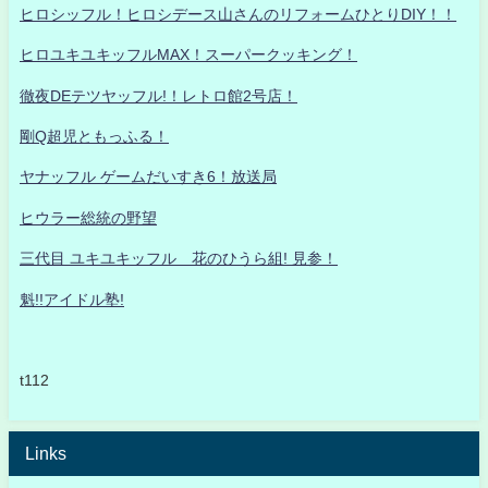
ヒロシッフル！ヒロシデース山さんのリフォームひとりDIY！！
ヒロユキユキッフルMAX！スーパークッキング！
徹夜DEテツヤッフル!！レトロ館2号店！
剛Q超児ともっふる！
ヤナッフル ゲームだいすき6！放送局
ヒウラー総統の野望
三代目 ユキユキッフル 花のひうら組! 見参！
魁!!アイドル塾!
t112
Links