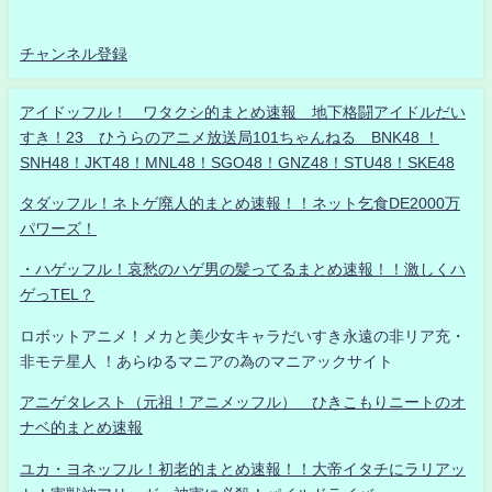
チャンネル登録
アイドッフル！ ワタクシ的まとめ速報 地下格闘アイドルだい
すき！23 ひうらのアニメ放送局101ちゃんねる BNK48 ！
SNH48！JKT48！MNL48！SGO48！GNZ48！STU48！SKE48
タダッフル！ネトゲ廃人的まとめ速報！！ネット乞食DE2000万
パワーズ！
・ハゲッフル！哀愁のハゲ男の髪ってるまとめ速報！！激しくハ
ゲっTEL？
ロボットアニメ！メカと美少女キャラだいすき永遠の非リア充・
非モテ星人 ！あらゆるマニアの為のマニアックサイト
アニゲタレスト（元祖！アニメッフル） ひきこもりニートのオ
ナベ的まとめ速報
ユカ・ヨネッフル！初老的まとめ速報！！大帝イタチにラリアッ