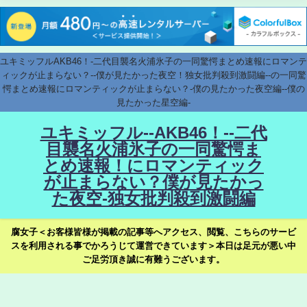
ユキミッフルAKB46！-二代目襲名火浦氷子の一同驚愕まとめ速報にロマンテ
ィックが止まらない？--僕が見たかった夜空！独女批判殺到激闘編--の一同驚
愕まとめ速報にロマンティックが止まらない？-僕の見たかった夜空編--僕の
見たかった星空編-
ユキミッフル--AKB46！--二代
目襲名火浦氷子の一同驚愕ま
とめ速報！にロマンティック
が止まらない？僕が見たかっ
た夜空-独女批判殺到激闘編
腐女子＜お客様皆様が掲載の記事等へアクセス、閲覧、こちらのサービ
スを利用される事でかろうじて運営できています＞本日は足元が悪い中
ご足労頂き誠に有難うございます。