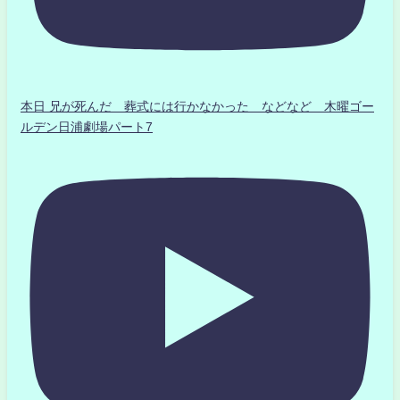
本日 兄が死んだ 葬式には行かなかった などなど 木曜ゴー
ルデン日浦劇場パート7