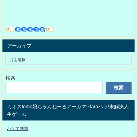
アーカイブ
検索
検索
カオスtomo娘ちゃんねーるアーガマ!Haraハラ!未解決人
生ゲーム
ハゲて無双