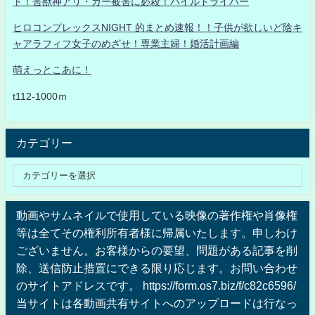
ト！害獣神アリ・ガー被害に必殺！パイルドライバー
ヒロコンプレックスNIGHT 的まとめ速報！！子供が欲しいど陰キ
ャアラフィフ女子のめざせ！専業主婦！婚活計画編
萌えっとこあに！
t112-1000ｍ
カテゴリー
動画やサムネイルで使用している映像の著作権や肖像権
等は全てその権利所有者様に帰属いたします。申しわけ
ございません。お客様からの要望、問題がある記事を削
除、送信防止措置にできる限り応じます。お問い合わせ
のサイトアドレスです。 https://form.os7.biz/f/c82c6596/
当サイトは各動画共有サイトへのアップロードは行なっ