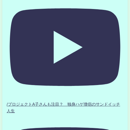
/プロジェクトA子さんも注目？ 独身ハゲ僧侶のサンドイッチ
人生