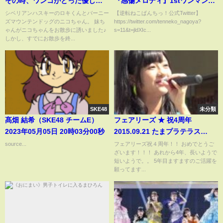
その時、ワンコがとった優しい
『感傷メロディ』1stワンマン@
行動✨ #Shorts
ダイアモンドホール /
シベリアンハスキーのロキくんとバーニー
【逆転ねこぱんちっ！公式Twitter】
ズマウンテンドッグのニコちゃん。 妹ち
https://twitter.com/tenneko_nagoya?
2022.12.30
ゃんがニコちゃんをお散歩に誘いました♪
s=11&t=jldXIc...
しかし、すでにお散歩を終...
SKE48
未分類
髙畑 結希（SKE48 チームE）
フェアリーズ ★ 祝4周年
2023年05月05日 20時03分00秒
2015.09.21 たまプラテラス
1200 MC
source...
フェアリーズ祝４周年！！ おめでとうご
ざいます！！！ あれから4年、長いようで
短いようで。。 5年目ますますのご活躍を
願ってます...