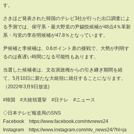
す。
さきほど発表された韓国のテレビ3社が行った出口調査によ
る予測では、保守系・最大野党の尹錫悦候補が48点4％革新
系・与党の李在明候補が47.8％となっています。
尹候補と李候補は、0.6ポイント差の接戦で、大勢が判明す
るのは夜遅い時間になる可能性もあります。
当選した候補者は、文在寅政権からの引き継ぎ期間を経
て、5月10日に新たな大統領に就任することになります。
（2022年3月9日放送)
#韓国 #大統領選挙 #日テレ​​ #ニュース​​
◇日本テレビ報道局のSNS
Facebook https://www.facebook.com/ntvnews24
Instagram https://www.instagram.com/ntv_news24/?hl=ja