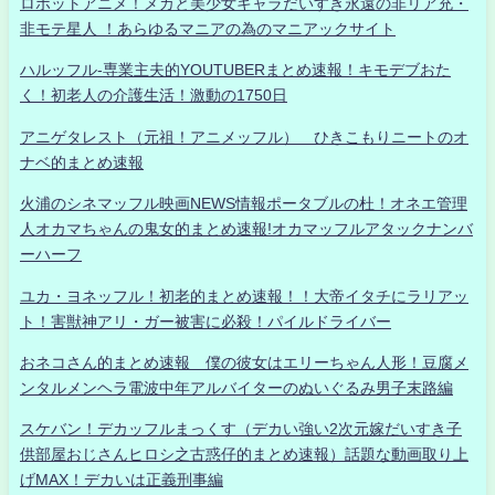
ロボットアニメ！メカと美少女キャラだいすき永遠の非リア充・
非モテ星人 ！あらゆるマニアの為のマニアックサイト
ハルッフル-専業主夫的YOUTUBERまとめ速報！キモデブおた
く！初老人の介護生活！激動の1750日
アニゲタレスト（元祖！アニメッフル） ひきこもりニートのオ
ナベ的まとめ速報
火浦のシネマッフル映画NEWS情報ポータブルの杜！オネエ管理
人オカマちゃんの鬼女的まとめ速報!オカマッフルアタックナンバ
ーハーフ
ユカ・ヨネッフル！初老的まとめ速報！！大帝イタチにラリアッ
ト！害獣神アリ・ガー被害に必殺！パイルドライバー
おネコさん的まとめ速報 僕の彼女はエリーちゃん人形！豆腐メ
ンタルメンヘラ電波中年アルバイターのぬいぐるみ男子末路編
スケバン！デカッフルまっくす（デカい強い2次元嫁だいすき子
供部屋おじさんヒロシ之古惑仔的まとめ速報）話題な動画取り上
げMAX！デカいは正義刑事編