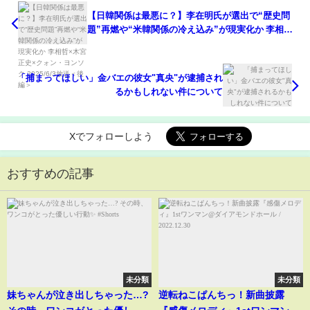
【日韓関係は最悪に？】李在明氏が選出で“歴史問
題”再燃や“米韓関係の冷え込み”が現実化か 李相哲×
木宮正史×クォン・ヨンソク 2025/6/3放送＜後編＞
「捕まってほしい」金バエの彼女"真央"が逮捕され
るかもしれない件について
Xでフォローしよう
おすすめの記事
未分類
未分類
妹ちゃんが泣き出しちゃった…?
逆転ねこぱんちっ！新曲披露