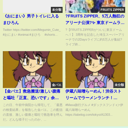
未分類
FRUITS ZIPPER
《おにまい》男子トイレに入る
?FRUITS ZIPPER、5万人熱狂の
まひろん
アリーナ公演?✨ 東京ドームライ
ブ決定に感涙のサプライズ発
Twitter https://twitter.com/Megumin_Cute_
?【FRUITS ZIPPERがついに東京ドーム
#おにまい #onimai #まひろ #shorts...
へ！】 3周年を記念した埼玉スーパーアリ
表??
ーナでの2Daysライブに約5万人が集結?
ライブ終...
金バエ
未分類
【金バエ】救急搬送!激しい腹痛
伊蔵八味噌らーめん！渋谷スト
と嘔吐「正直、恐いです」余命
リームでラーメンランチ！
宣告受け
【Masa旅行グルメ】
この日、午前中病院から帰宅して、「最悪
#Masa旅行グルメ #ダックスフンド 👉伊
の検査結果」を報告した金バエ。この配信
蔵八味噌らーめん
の直後、激しい腹痛と嘔吐で救急車を呼ん
https://tabelog.com/tokyo/A1303...
だ。どんな様子だったのか、...