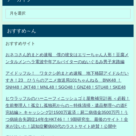
おすすめ～ん
おすすめサイト
おネコさん的まとめ速報 僕の彼女はエリーちゃん人形！豆腐メ
ンタルメンヘラ電波中年アルバイターのぬいぐるみ男子末路編
アイドッフル！ ワタクシ的まとめ速報 地下格闘アイドルだい
すき！23 ひうらのアニメ放送局101ちゃんねる BNK48 ！
SNH48！JKT48！MNL48！SGO48！GNZ48！STU48！SKE48
ヒウラッフルのハーニーフィニッシュゴミ屋敷補完計画 ＜必殺！
生前整理人！孤立し孤独死からの～特殊清掃・遺品整理への道F
完結編＞ キャッシング計1500万返済：厨二病借金3500万円！う
つ病統合失調症14年生HKT46！！9期研究生、最後のサイト！全
米が泣いた！認知症鬱病60代のラストサイト絶賛！公開中