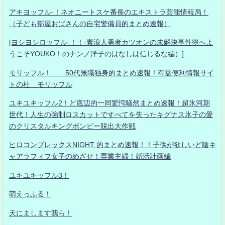
アキヨッフル-！ネオニートスケ番長のエキストラ芸能情報局！
（子ども部屋おばさんの自宅警備員的まとめ速報）
[ヨシヨシロッフル-！！-素浪人勇者カツオンの未解決事件簿へよ
うこそYOUKO！のナンノ洋子のはなしは信じるな編）]
モリッフル！ 50代無職独身的まとめ速報！有益便利情報サイ
トの杜 モリッフル
ユキユキッフル2！ど底辺的一同驚愕騒然まとめ速報！超氷河期
世代！人生の強制ロスカットですべてを失ったキグナス氷子の愛
のクリスタルキングボンビー脱出大作戦
ヒロコンプレックスNIGHT 的まとめ速報！！子供が欲しいど陰キ
ャアラフィフ女子のめざせ！専業主婦！婚活計画編
ユキユキッフル3！
萌えっふる！
天にまします我ら！