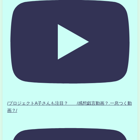
/プロジェクトA子さんも注目？ /感想戯言動画？.一息つく動
画？/