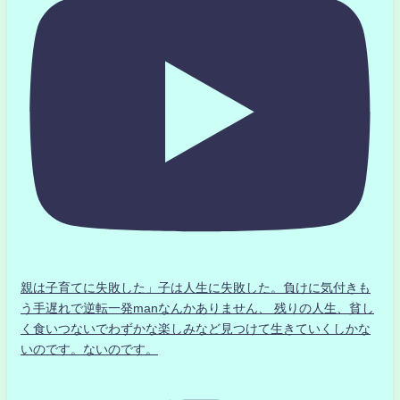
親は子育てに失敗した」子は人生に失敗した。負けに気付きも
う手遅れで逆転一発manなんかありません、 残りの人生、貧し
く食いつないでわずかな楽しみなど見つけて生きていくしかな
いのです。ないのです。