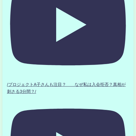
/プロジェクトA子さんも注目？ なぜ私は入会拒否？真相が
刺さる3分間？/