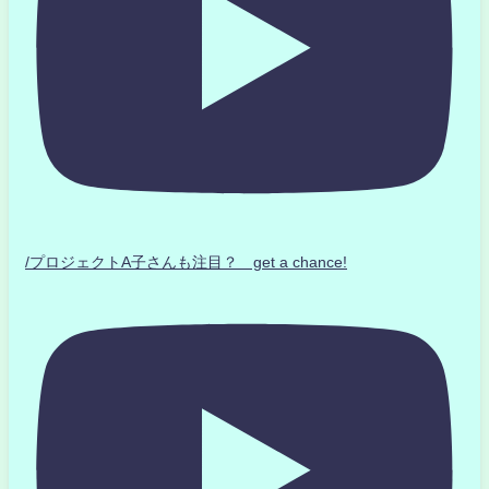
/プロジェクトA子さんも注目？ get a chance!