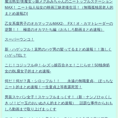
魔法熟女/美魔女ッ娘メグみみちゃんのニートッフルステーション
MAX！ ニート仙人仙女の映画三昧老後生活！（無職孤独居老人的
まとめ速報Z)]
乙女系腐男子のオカマッフルMAX2- FX！オ・カマトレーダーの
逆襲！！ 極道のオカマたち編（おもしろ動画まとめ速報）
スーパーウンコ！
新・ハゲッフル！哀愁のハゲ男の髪ってるまとめ速報！！激しく
ハゲっTEL？
こじ！コジッフル@！-レズっ娘百合ネエ！こじらせ！50独身処
女のBL腐女子的まとめ速報-
何だ！何が？真・シロッフル！！ 永遠の無職童貞- ぼっちな
ニート的まとめ速報！一生童貞上等夜露死苦！
男装スケバン女子！スケッフルまっくす！（新・ナンノひゃくし
きっ!！ビー玉のおいぬさん的まとめ速報） 話題な事件からおも
しろ動画まで取り上げまっくす