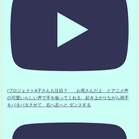
/プロジェクトA子さんも注目？ お母さんだよ とアニメ声
の可愛いらしい声で手を振ってくれる 起き上がりながら両手
をパタパタさせて 右へ左へと ダンスする