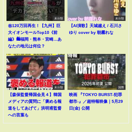
未分類
未分類
㊗️120万回再生！【九州】巨
【AI演歌】天城越え / 石川さ
大イオンモールTop10《前
ゆり cover by 朝霧れな
編》🛍️福岡・熊本・宮崎…あ
なたの地元は何位？
未分類
国際
【森保監督帰国会見４】韓国
映画 『TOKYO BURST-犯罪
メディアの質問に「褒める報
都市-』／超特報映像｜5月29
道をしてあげて」洪明甫監督
日(金) 公開
への言葉も