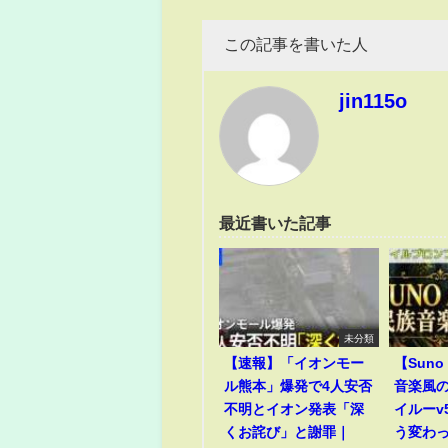
この記事を書いた人
jin115o
最近書いた記事
未分類
【速報】「イオンモー
【Suno 
ル熊本」爆発で4人安否
音楽風
不明とイオン発表「深
イルーv
くお詫び」と謝罪｜
う変わ