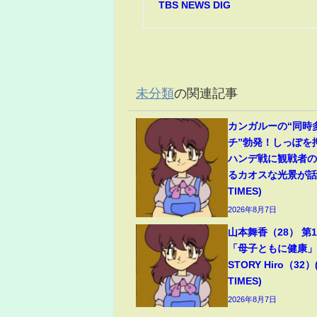
TBS NEWS DIG
未分類
の関連記事
カンガルーの“同時
チ”勃発！しっぽを
ハンデ戦に観戦者
るカオスな光景が話題
TIMES)
2026年8月7日
山本舞香（28） 第
「母子ともに健康」夫
STORY Hiro（32）
TIMES)
2026年8月7日