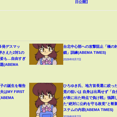
日公開】
多発デスマッ
台北中心部への攻撃阻止「橋の
押さえた2対1の
鎖」訓練(ABEMA TIMES)
の姿も…自由すぎ
2026年8月7日
(ABEMA
1子の誕生を報告
ひろゆき氏、地方首長選に絞っ
はMY FIRST
党の狙いは 自身は出馬せず「自
(ABEMA
が表に出た時点で負け戦」強調
た“絶対に公約を守る政党”と斬
ステムの内容(ABEMA TIMES)
2026年8月7日