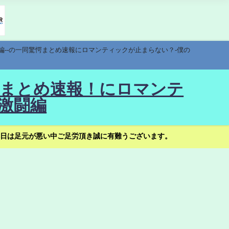
編--の一同驚愕まとめ速報にロマンティックが止まらない？-僕の
驚愕まとめ速報！にロマンテ
激闘編
日は足元が悪い中ご足労頂き誠に有難うございます。