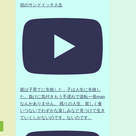
侶のサンドイッチ人生
親は子育てに失敗した」子は人生に失敗し
た。負けに気付きもう手遅れで逆転一発man
なんかありません、 残りの人生、貧しく食
いつないでわずかな楽しみなど見つけて生き
ていくしかないのです。ないのです。