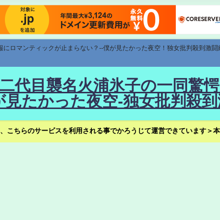
速報にロマンティックが止まらない？--僕が見たかった夜空！独女批判殺到激闘
！--二代目襲名火浦氷子の一同
見たかった夜空-独女批判殺到
、こちらのサービスを利用される事でかろうじて運営できています＞本