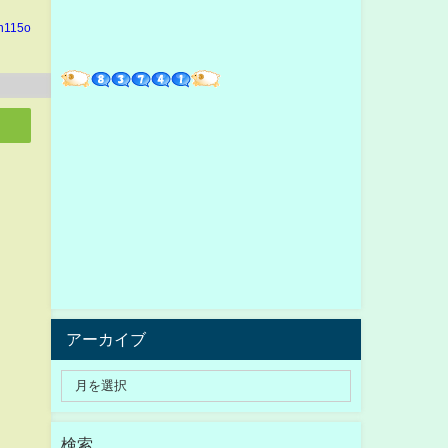
in115o
アーカイブ
検索