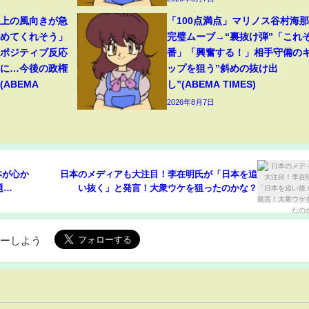
ト上の風向きが急
「100点満点」マリノス谷村海
始めてくれそう」
完璧ムーブ→“裏抜け弾”「これぞ
たポジティブ反応
番」「興奮する！」相手守備の
”に…今後の政権
ップを狙う”斜めの抜け出
ABEMA
し”(ABEMA TIMES)
2026年8月7日
本が心か
日本のメディアも大注目！李在明氏が「日本を追
題
い抜く」と発言！大衆ウケを狙ったのかな？
大限引き
も視野
ローしよう