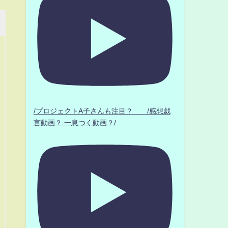
/プロジェクトA子さんも注目？ /感想戯
言動画？.一息つく動画？/