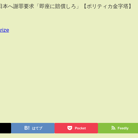
日本へ謝罪要求「即座に賠償しろ」【ポリティカ金字塔】
rize
はてブ
Pocket
Feedly