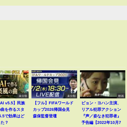
未分類
未分類
映画
AI v5.5】民族
【フル】FIFAワールド
ピョン・ヨハン主演、
の曲を作るスタ
カップ2026帰国会見
リアル犯罪アクション
5.5で効果はど
森保監督登壇
『声／姿なき犯罪者』
った？
予告編【2022年10月7