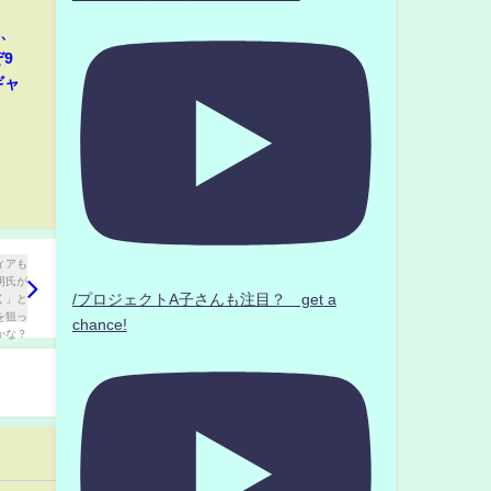
那、
9
ギャ
/プロジェクトA子さんも注目？ get a
chance!