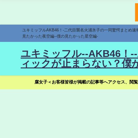
ユキミッフルAKB46！-二代目襲名火浦氷子の一同驚愕まとめ
見たかった夜空編--僕の見たかった星空編-
ユキミッフル--AKB46
ィックが止まらない？僕が
腐女子＜お客様皆様が掲載の記事等へアクセス、閲覧