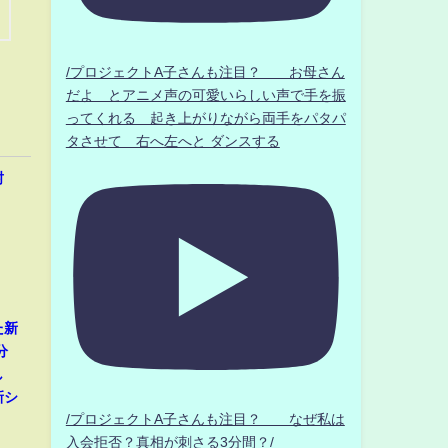
/プロジェクトA子さんも注目？ お母さん
だよ とアニメ声の可愛いらしい声で手を振
ってくれる 起き上がりながら両手をパタパ
タさせて 右へ左へと ダンスする
封
た新
分
し
新シ
/プロジェクトA子さんも注目？ なぜ私は
入会拒否？真相が刺さる3分間？/