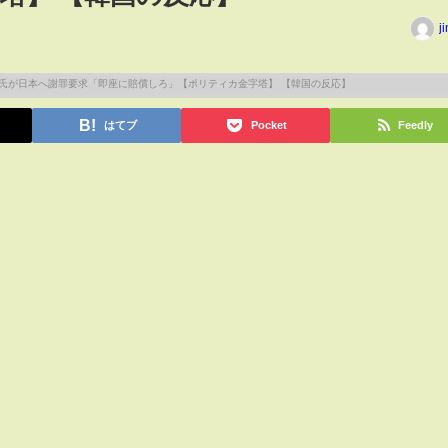
j
はてブ
Pocket
Feedly