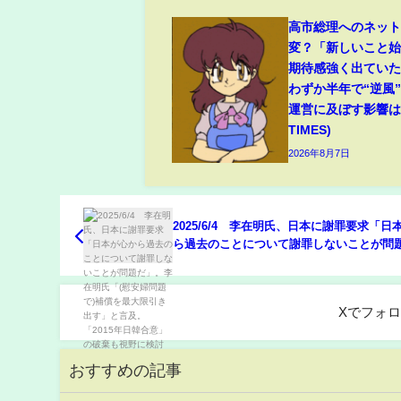
高市総理へのネッ
変？「新しいこと
期待感強く出てい
わずか半年で“逆風
運営に及ぼす影響は(
TIMES)
2026年8月7日
2025/6/4 李在明氏、日本に謝罪要求「日
ら過去のことについて謝罪しないことが問
だ」。李在明氏「(慰安婦問題で)補償を最
出す」と言及。「2015年日韓合意」の破棄
に検討か。
Xでフォ
おすすめの記事