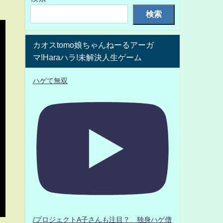
検索
カオスtomo娘ちゃんねーるアーガ
マ!Haraハラ!未解決人生ゲーム
ハゲて無双
/プロジェクトA子さんも注目？ 独身ハゲ僧