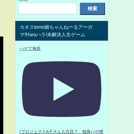
検索
カオスtomo娘ちゃんねーるアーガ
マ!Haraハラ!未解決人生ゲーム
ハゲて無双
/プロジェクトA子さんも注目？ 独身ハゲ僧