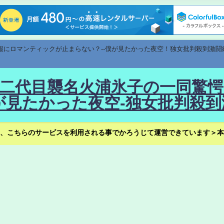
速報にロマンティックが止まらない？--僕が見たかった夜空！独女批判殺到激闘
！--二代目襲名火浦氷子の一同
見たかった夜空-独女批判殺到
、こちらのサービスを利用される事でかろうじて運営できています＞本