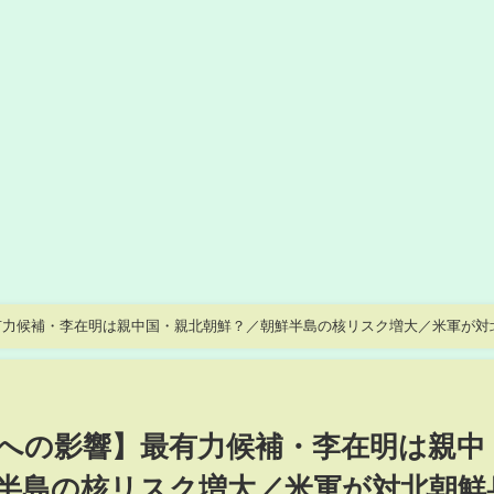
有力候補・李在明は親中国・親北朝鮮？／朝鮮半島の核リスク増大／米軍が対
愛博×磯貝初奈【政策超分析】
への影響】最有力候補・李在明は親中
半島の核リスク増大／米軍が対北朝鮮