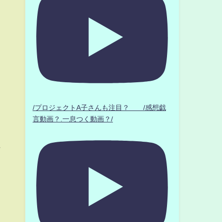
/プロジェクトA子さんも注目？ /感想戯
言動画？.一息つく動画？/
に