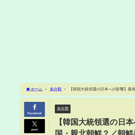
ホーム
未分類
【韓国大統領選の日本への影響】最
鮮兵力を削減か／台湾有事への北朝鮮の参戦も／李相哲×牧野
未分類
Facebook
【韓国大統領選の日本
post
国・親北朝鮮？／朝鮮