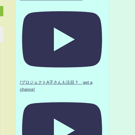
/プロジェクトA子さんも注目？ get a
chance!