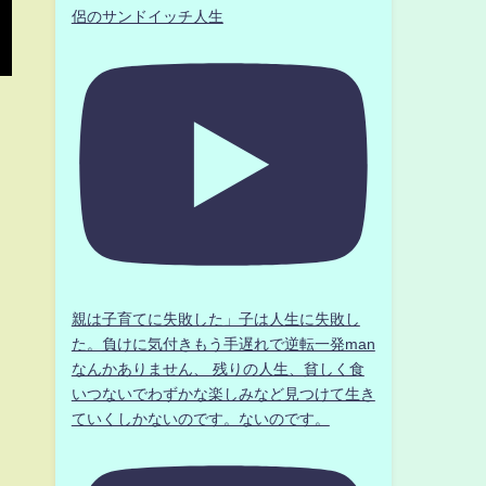
侶のサンドイッチ人生
親は子育てに失敗した」子は人生に失敗し
た。負けに気付きもう手遅れで逆転一発man
なんかありません、 残りの人生、貧しく食
いつないでわずかな楽しみなど見つけて生き
ていくしかないのです。ないのです。