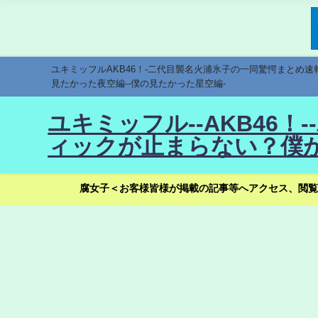
ユキミッフルAKB46！-二代目襲名火浦氷子の一同驚愕まとめ
見たかった夜空編--僕の見たかった星空編-
ユキミッフル--AKB46
ィックが止まらない？僕が
腐女子＜お客様皆様が掲載の記事等へアクセス、閲覧