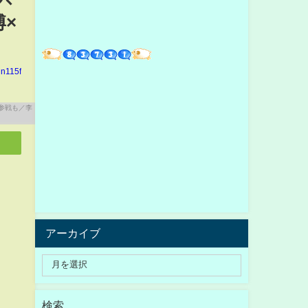
×
in115f
アーカイブ
検索