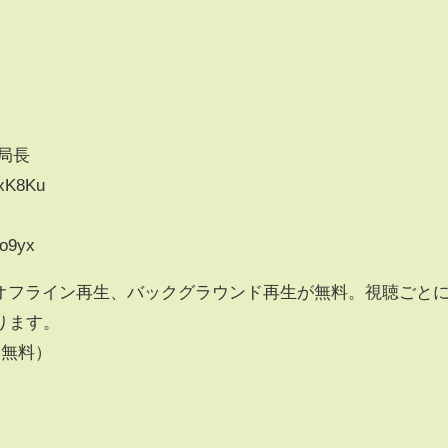
局長
xK8Ku
uo9yx
、オフライン再生、バックグラウンド再生が無料。視聴ごと
ります。
（無料）