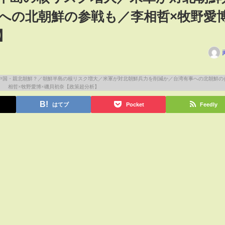
への北朝鮮の参戦も／李相哲×牧野愛博
】
j
はてブ
Pocket
Feedly