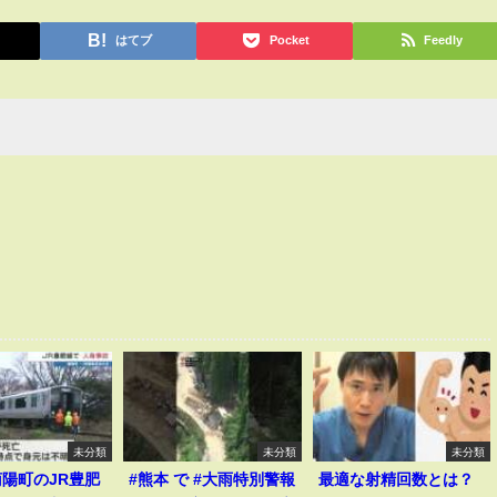
はてブ
Pocket
Feedly
未分類
未分類
未分類
陽町のJR豊肥
#熊本 で #大雨特別警報
最適な射精回数とは？