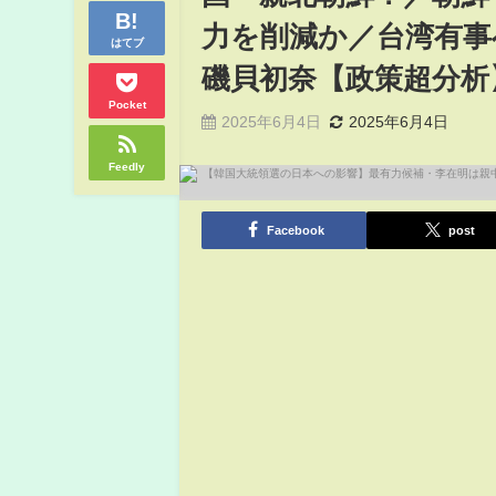
力を削減か／台湾有事
はてブ
磯貝初奈【政策超分析
Pocket
2025年6月4日
2025年6月4日
Feedly
Facebook
post