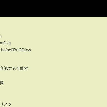
ら
4m0Ug
e/oo0RrtODIcw
を容認する可能性
物像
るリスク