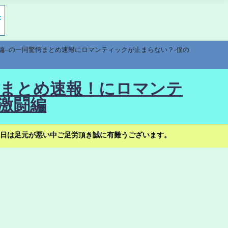
編--の一同驚愕まとめ速報にロマンティックが止まらない？-僕の
驚愕まとめ速報！にロマンテ
激闘編
日は足元が悪い中ご足労頂き誠に有難うございます。