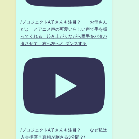
/プロジェクトA子さんも注目？ お母さん
だよ とアニメ声の可愛いらしい声で手を振
ってくれる 起き上がりながら両手をパタパ
タさせて 右へ左へと ダンスする
/プロジェクトA子さんも注目？ なぜ私は
入会拒否？真相が刺さる3分間？/