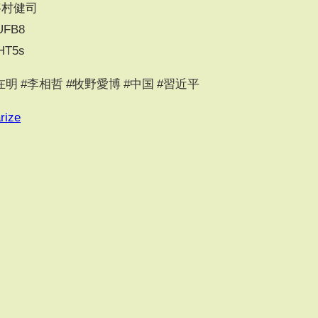
峯村健司
UFB8
HT5s
李在明 #李相哲 #牧野愛博 #中国 #習近平
rize