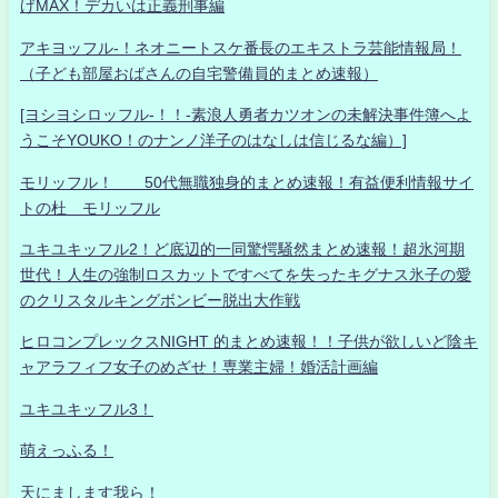
げMAX！デカいは正義刑事編
アキヨッフル-！ネオニートスケ番長のエキストラ芸能情報局！
（子ども部屋おばさんの自宅警備員的まとめ速報）
[ヨシヨシロッフル-！！-素浪人勇者カツオンの未解決事件簿へよ
うこそYOUKO！のナンノ洋子のはなしは信じるな編）]
モリッフル！ 50代無職独身的まとめ速報！有益便利情報サイ
トの杜 モリッフル
ユキユキッフル2！ど底辺的一同驚愕騒然まとめ速報！超氷河期
世代！人生の強制ロスカットですべてを失ったキグナス氷子の愛
のクリスタルキングボンビー脱出大作戦
ヒロコンプレックスNIGHT 的まとめ速報！！子供が欲しいど陰キ
ャアラフィフ女子のめざせ！専業主婦！婚活計画編
ユキユキッフル3！
萌えっふる！
天にまします我ら！