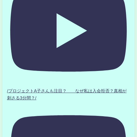
/プロジェクトA子さんも注目？ なぜ私は入会拒否？真相が
刺さる3分間？/