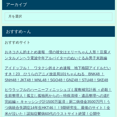
アーカイブ
おすすめ～ん
おすすめサイト
おネコさん的まとめ速報 僕の彼女はエリーちゃん人形！豆腐メ
ンタルメンヘラ電波中年アルバイターのぬいぐるみ男子末路編
アイドッフル！ ワタクシ的まとめ速報 地下格闘アイドルだい
すき！23 ひうらのアニメ放送局101ちゃんねる BNK48 ！
SNH48！JKT48！MNL48！SGO48！GNZ48！STU48！SKE48
ヒウラッフルのハーニーフィニッシュゴミ屋敷補完計画 ＜必殺！
生前整理人！孤立し孤独死からの～特殊清掃・遺品整理への道F
完結編＞ キャッシング計1500万返済：厨二病借金3500万円！う
つ病統合失調症14年生HKT46！！9期研究生、最後のサイト！全
米が泣いた！認知症鬱病60代のラストサイト絶賛！公開中