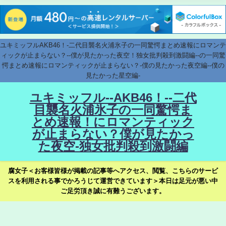
ユキミッフルAKB46！-二代目襲名火浦氷子の一同驚愕まとめ速報にロマンテ
ィックが止まらない？--僕が見たかった夜空！独女批判殺到激闘編--の一同驚
愕まとめ速報にロマンティックが止まらない？-僕の見たかった夜空編--僕の
見たかった星空編-
ユキミッフル--AKB46！--二代
目襲名火浦氷子の一同驚愕ま
とめ速報！にロマンティック
が止まらない？僕が見たかっ
た夜空-独女批判殺到激闘編
腐女子＜お客様皆様が掲載の記事等へアクセス、閲覧、こちらのサービ
スを利用される事でかろうじて運営できています＞本日は足元が悪い中
ご足労頂き誠に有難うございます。