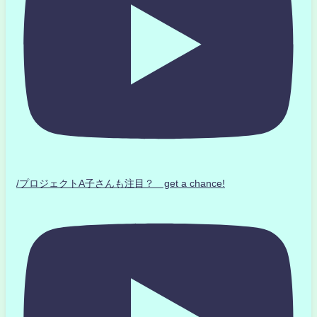
/プロジェクトA子さんも注目？ get a chance!