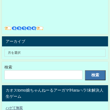
アーカイブ
検索
検索
カオスtomo娘ちゃんねーるアーガマ!Haraハラ!未解決人
生ゲーム
ハゲて無双