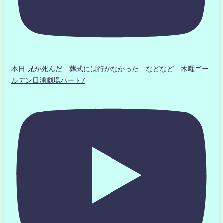
本日 兄が死んだ 葬式には行かなかった などなど 木曜ゴー
ルデン日浦劇場パート7