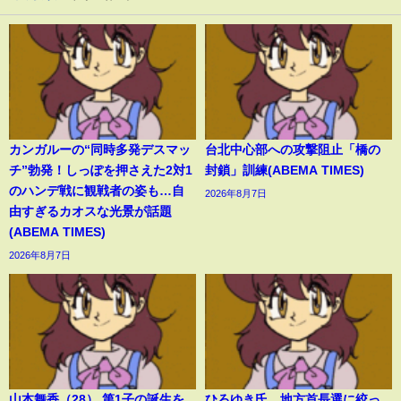
カンガルーの“同時多発デスマッ
台北中心部への攻撃阻止「橋の
チ”勃発！しっぽを押さえた2対1
封鎖」訓練(ABEMA TIMES)
のハンデ戦に観戦者の姿も…自
2026年8月7日
由すぎるカオスな光景が話題
(ABEMA TIMES)
2026年8月7日
山本舞香（28） 第1子の誕生を
ひろゆき氏、地方首長選に絞っ