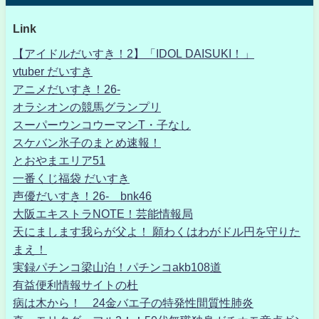
Link
【アイドルだいすき！2】「IDOL DAISUKI！」
vtuber だいすき
アニメだいすき！26-
オラシオンの競馬グランプリ
スーパーウンコウーマンT・子なし
スケバン氷子のまとめ速報！
とおやまエリア51
一番くじ福袋 だいすき
声優だいすき！26- bnk46
大阪エキストラNOTE！芸能情報局
天にまします我らが父よ！ 願わくはわがドル円を守りた
まえ！
実録パチンコ梁山泊！パチンコakb108道
有益便利情報サイトの杜
病は木から！ 24金バエ子の特発性間質性肺炎