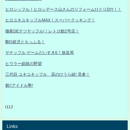
ヒロシッフル！ヒロシデース山さんのリフォームひとりDIY！！
ヒロユキユキッフルMAX！スーパークッキング！
徹夜DEテツヤッフル!！レトロ館2号店！
剛Q超児ともっふる！
ヤナッフル ゲームだいすき6！放送局
ヒウラー総統の野望
三代目 ユキユキッフル 花のひうら組! 見参！
魁!!アイドル塾!
t112
Links