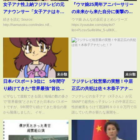
女子アナ性上納フジテレビの元
『ウマ娘25周年アニバーサリー
アナウンサー「女子アナはキャ
の未来から来た自分に衝撃の事
バ嬢、ただの接待要員」「中嶋
実を知らされるタマモクロス』
続きを読む Source:
ウマ娘 みんなの反応まとめシリーズ
http://hamusoku.com/index.rdf...
https://youtube.com/playlist?
優一プロデューサーはヤッた女
に対するみんなの反応集 まとめ
list=PLcsvSu4lsWw_5-u8KK...
の子ばかりテレビに出してる」
ウマ娘プリティーダービー レイ
ミン
未分類
未分類
日本パスポート3位に 5年間守
フジテレビ枕営業の実態！中居
り続けてきた“世界最強”首位の
正広の共犯は佐々木恭子アナだ
座から陥落 世界のパスポート
った！？
ビザなしで渡航できる国と地域の数の多さ
フジテレビの女子アナ（X子さん）が元
で“世界最強”とされてきた日本のパスポー
SMAPで超売れっ子タレントの中居正広に
ランキング｜TBS NEWS DIG
トですが、5年間守り続けてきた首位の座
性的被害をうけて慰謝料９０００万円で示
から陥落しました。 イギ...
談していた件が新たな展開を...