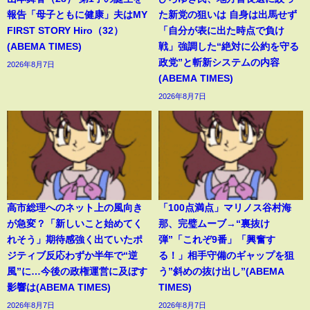
報告「母子ともに健康」夫はMY
た新党の狙いは 自身は出馬せず
FIRST STORY Hiro（32）
「自分が表に出た時点で負け
(ABEMA TIMES)
戦」強調した“絶対に公約を守る
政党”と斬新システムの内容
2026年8月7日
(ABEMA TIMES)
2026年8月7日
高市総理へのネット上の風向き
「100点満点」マリノス谷村海
が急変？「新しいこと始めてく
那、完璧ムーブ→“裏抜け
れそう」期待感強く出ていたポ
弾”「これぞ9番」「興奮す
ジティブ反応わずか半年で“逆
る！」相手守備のギャップを狙
風”に…今後の政権運営に及ぼす
う”斜めの抜け出し”(ABEMA
影響は(ABEMA TIMES)
TIMES)
2026年8月7日
2026年8月7日