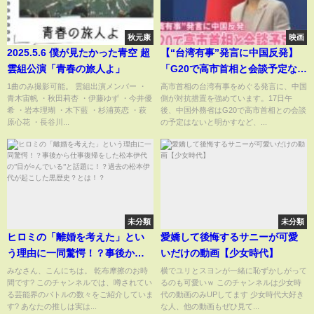
秋元康
映画
2025.5.6 僕が見たかった青空 超
【“台湾有事”発言に中国反発】
雲組公演「青春の旅人よ」
「G20で高市首相と会談予定な
し」観光や留学への影響は…
1曲のみ撮影可能。 雲組出演メンバー ・
高市首相の台湾有事をめぐる発言に、中国
青木宙帆 ・秋田莉杏 ・伊藤ゆず ・今井優
側が対抗措置を強めています。17日午
希 ・岩本理瑚 ・木下藍 ・杉浦英恋 ・萩
後、中国外務省はG20で高市首相との会談
原心花 ・長谷川...
の予定はないと明かすなど、...
未分類
未分類
ヒロミの「離婚を考えた」とい
愛嬌して後悔するサニーが可愛
う理由に一同驚愕！？事後から
いだけの動画【少女時代】
仕事復帰をした松本伊代の”目が
みなさん、こんにちは。 乾布摩擦のお時
横でユリとスヨンが一緒に恥ずかしがって
間です? このチャンネルでは、噂されてい
るのも可愛いｗ このチャンネルは少女時
○んでいる”と話題に！？過去の
る芸能界のバトルの数々をご紹介していま
代の動画のみUPしてます 少女時代大好き
松本伊代が起こした黒歴史？と
す? あなたの推しは実は...
な人、他の動画もぜひ見て...