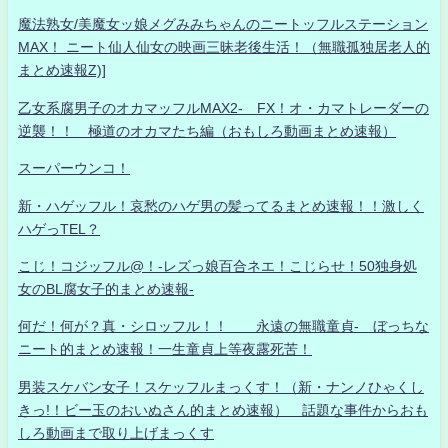
魔法熟女/美魔女ッ娘メグみみちゃんのニートッフルステーション
MAX！ ニート仙人仙女の映画三昧老後生活！（無職孤独居老人的
まとめ速報Z)]
乙女系腐男子のオカマッフルMAX2- FX！オ・カマトレーダーの
逆襲！！ 極道のオカマたち編（おもしろ動画まとめ速報）
スーパーウンコ！
新・ハゲッフル！哀愁のハゲ男の髪ってるまとめ速報！！激しく
ハゲっTEL？
こじ！コジッフル@！-レズっ娘百合ネエ！こじらせ！50独身処
女のBL腐女子的まとめ速報-
何だ！何が？真・シロッフル！！ 永遠の無職童貞- ぼっちな
ニート的まとめ速報！一生童貞上等夜露死苦！
男装スケバン女子！スケッフルまっくす！（新・ナンノひゃくし
きっ!！ビー玉のおいぬさん的まとめ速報） 話題な事件からおも
しろ動画まで取り上げまっくす