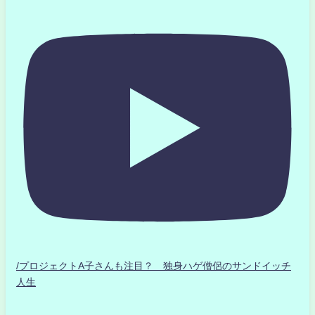
/プロジェクトA子さんも注目？ 独身ハゲ僧侶のサンドイッチ
人生