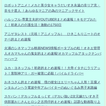
ロボットアニメ！メカと美少女キャラだいすき永遠の非リア充・
非モテ星人 ！あらゆるマニアの為のマニアックサイト
ハルッフル-専業主夫的YOUTUBERまとめ速報！キモデブおた
く！初老人の介護生活！激動の1750日
アニゲタレスト（元祖！アニメッフル） ひきこもりニートのオ
ナベ的まとめ速報
火浦のシネマッフル映画NEWS情報ポータブルの杜！オネエ管理
人オカマちゃんの鬼女的まとめ速報!オカマッフルアタックナンバ
ーハーフ
ユカ・ヨネッフル！初老的まとめ速報！！大帝イタチにラリアッ
ト！害獣神アリ・ガー被害に必殺！パイルドライバー
おネコさん的まとめ速報 僕の彼女はエリーちゃん人形！豆腐メ
ンタルメンヘラ電波中年アルバイターのぬいぐるみ男子末路編
スケバン！デカッフルまっくす（デカい強い2次元嫁だいすき子
供部屋おじさんヒロシ之古惑仔的まとめ速報）話題な動画取り上