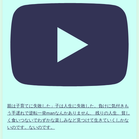
親は子育てに失敗した」子は人生に失敗した。負けに気付きも
う手遅れで逆転一発manなんかありません、 残りの人生、貧し
く食いつないでわずかな楽しみなど見つけて生きていくしかな
いのです。ないのです。