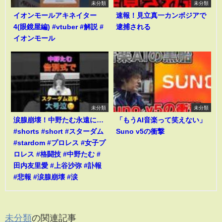
未分類
未分類
イオンモールアキネイター
速報！見立真一カンボジアで
4(眼鏡屋編) #vtuber #解説 #
逮捕される
イオンモール
未分類
未分類
涙腺崩壊！中野たむ永遠に…
「もうAI音楽って笑えない」
#shorts #short #スターダム
Suno v5の衝撃
#stardom #プロレス #女子プ
ロレス #格闘技 #中野たむ #
田内友里愛 #上谷沙弥 #訃報
#悲報 #涙腺崩壊 #涙
未分類
の関連記事