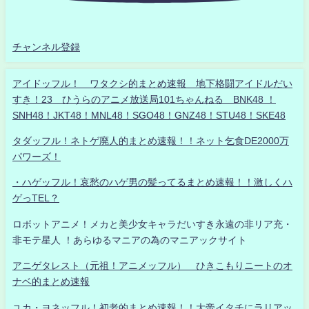
チャンネル登録
アイドッフル！ ワタクシ的まとめ速報 地下格闘アイドルだい
すき！23 ひうらのアニメ放送局101ちゃんねる BNK48 ！
SNH48！JKT48！MNL48！SGO48！GNZ48！STU48！SKE48
タダッフル！ネトゲ廃人的まとめ速報！！ネット乞食DE2000万
パワーズ！
・ハゲッフル！哀愁のハゲ男の髪ってるまとめ速報！！激しくハ
ゲっTEL？
ロボットアニメ！メカと美少女キャラだいすき永遠の非リア充・
非モテ星人 ！あらゆるマニアの為のマニアックサイト
アニゲタレスト（元祖！アニメッフル） ひきこもりニートのオ
ナベ的まとめ速報
ユカ・ヨネッフル！初老的まとめ速報！！大帝イタチにラリアッ