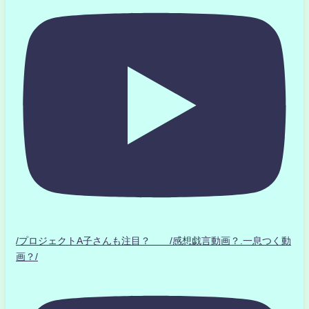
/プロジェクトA子さんも注目？ /感想戯言動画？.一息つく動
画？/