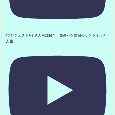
/プロジェクトA子さんも注目？ 独身ハゲ僧侶のサンドイッチ
人生