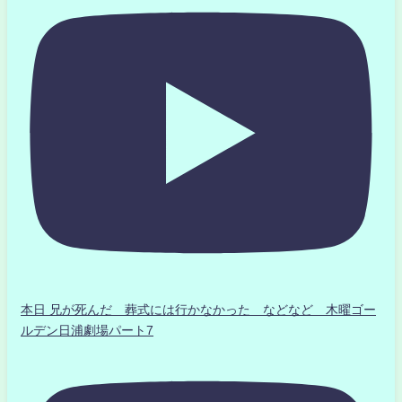
本日 兄が死んだ 葬式には行かなかった などなど 木曜ゴー
ルデン日浦劇場パート7