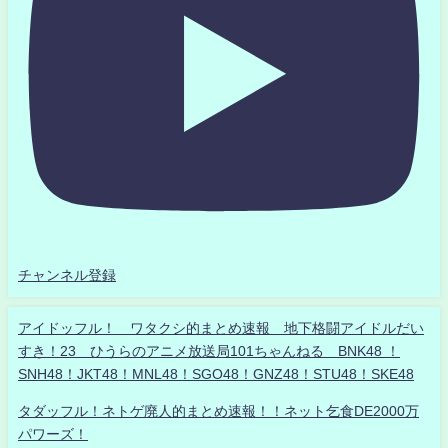
チャンネル登録
アイドッフル！ ワタクシ的まとめ速報 地下格闘アイドルだい
すき！23 ひうらのアニメ放送局101ちゃんねる BNK48 ！
SNH48！JKT48！MNL48！SGO48！GNZ48！STU48！SKE48
タダッフル！ネトゲ廃人的まとめ速報！！ネット乞食DE2000万
パワーズ！