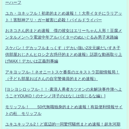
ーハーフ
ユカ・ヨネッフル！初老的まとめ速報！！大帝イタチにラリアッ
ト！害獣神アリ・ガー被害に必殺！パイルドライバー
おネコさん的まとめ速報 僕の彼女はエリーちゃん人形！豆腐メ
ンタルメンヘラ電波中年アルバイターのぬいぐるみ男子末路編
スケバン！デカッフルまっくす（デカい強い2次元嫁だいすき子
供部屋おじさんヒロシ之古惑仔的まとめ速報）話題な動画取り上
げMAX！デカいは正義刑事編
アキヨッフル-！ネオニートスケ番長のエキストラ芸能情報局！
（子ども部屋おばさんの自宅警備員的まとめ速報）
[ヨシヨシロッフル-！！-素浪人勇者カツオンの未解決事件簿へよ
うこそYOUKO！のナンノ洋子のはなしは信じるな編）]
モリッフル！ 50代無職独身的まとめ速報！有益便利情報サイ
トの杜 モリッフル
ユキユキッフル2！ど底辺的一同驚愕騒然まとめ速報！超氷河期