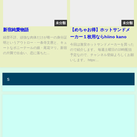
未分類
未分類
新宿純愛物語
【めちゃお得】ホットサンドメ
ーカー１枚用ならhiino kano
経歴不詳、頑強な肉体だけが唯一の身分証
明というアウトロー・一条寺文麿と、キュ
今回は激安ホットサンドメーカーを買った
ートなポニーテールの娘・尾花マリ。新宿
ので紹介します。 毎週土曜日の19時配信
の片隅で出会い、恋に落ちた...
予定なので、チャンネル登録よろしくお願
いします。 https:...
s