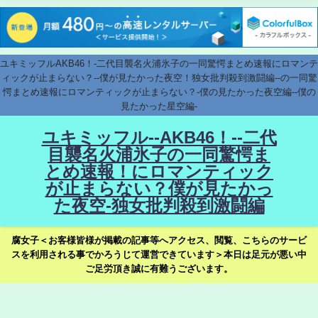
ユキミッフルAKB46！-二代目襲名火浦氷子の一同驚愕まとめ速報にロマンテ
ィックが止まらない？--僕が見たかった夜空！独女批判殺到激闘編--の一同驚
愕まとめ速報にロマンティックが止まらない？-僕の見たかった夜空編--僕の
見たかった星空編-
ユキミッフル--AKB46！--二代
目襲名火浦氷子の一同驚愕ま
とめ速報！にロマンティック
が止まらない？僕が見たかっ
た夜空-独女批判殺到激闘編
腐女子＜お客様皆様が掲載の記事等へアクセス、閲覧、こちらのサービ
スを利用される事でかろうじて運営できています＞本日は足元が悪い中
ご足労頂き誠に有難うございます。