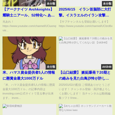
未分類
未分類
【アークナイツ Archknights】
2025/6/15 イラン首脳部に大打
耀騎士ニアール、S2特化へ あれ
撃。イスラエルのイラン攻撃作
は誰だ誰だ誰だ
戦「ライジング・ライオン作
光あれ！
【サブチャンネルも登録お願いします】
https://www.youtube.com/channel/UCiuonq0df3QHfa_Egiu43YQ?
https://www.youtube.com/channel/UCbrd6vLc
戦」でイラン防空網を無力化。
vie...
兵站機能・核施設にも大打撃。
イラン防衛線が崩壊。イスラエ
ル軍圧勝か。
未分類
AKB48
米、ハマス資金提供者5人の情報
【山口結愛】 嫉妬爆発？20期と
に懸賞金最大1000万ドル
の絡みを見た白鳥沙怜が許して
くれない話 【AKB48】
「米、ハマス資金提供者5人の情報に懸賞
2025/01/02の配信 ご視聴ありがとうござ
金最大1000万ドル」の記事内容は
います！ チャンネル登録・高評価よろし
investing.com公式サイトで見る事が出来
くお願いします！ 当チャンネルは動画編
ます。 inves...
集ソフトVrew...