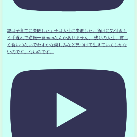
親は子育てに失敗した」子は人生に失敗した。負けに気付きも
う手遅れで逆転一発manなんかありません、 残りの人生、貧し
く食いつないでわずかな楽しみなど見つけて生きていくしかな
いのです。ないのです。