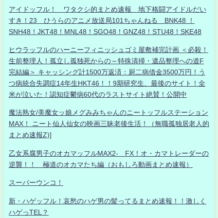
アイドッフル！ ワタクシ的まとめ速報 地下格闘アイドルだい
すき！23 ひうらのアニメ放送局101ちゃんねる BNK48 ！
SNH48！JKT48！MNL48！SGO48！GNZ48！STU48！SKE48
ヒウラッフルのハーニーフィニッシュゴミ屋敷補完計画 ＜必殺！
生前整理人！孤立し孤独死からの～特殊清掃・遺品整理への道F
完結編＞ キャッシング計1500万返済：厨二病借金3500万円！う
つ病統合失調症14年生HKT46！！9期研究生、最後のサイト！全
米が泣いた！認知症鬱病60代のラストサイト絶賛！公開中
魔法熟女/美魔女ッ娘メグみみちゃんのニートッフルステーション
MAX！ ニート仙人仙女の映画三昧老後生活！（無職孤独居老人的
まとめ速報Z)]
乙女系腐男子のオカマッフルMAX2- FX！オ・カマトレーダーの
逆襲！！ 極道のオカマたち編（おもしろ動画まとめ速報）
スーパーウンコ！
新・ハゲッフル！哀愁のハゲ男の髪ってるまとめ速報！！激しく
ハゲっTEL？