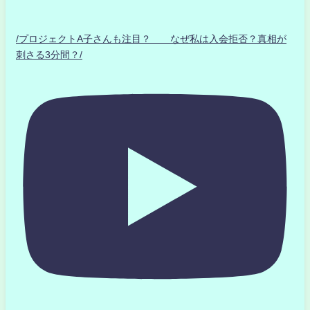
/プロジェクトA子さんも注目？ なぜ私は入会拒否？真相が
刺さる3分間？/