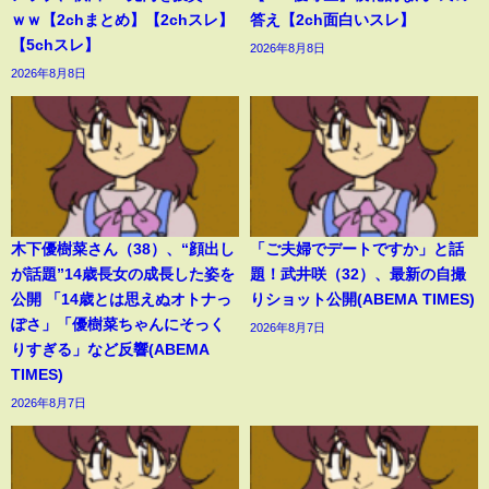
ｗｗ【2chまとめ】【2chスレ】
答え【2ch面白いスレ】
【5chスレ】
2026年8月8日
2026年8月8日
木下優樹菜さん（38）、“顔出し
「ご夫婦でデートですか」と話
が話題”14歳長女の成長した姿を
題！武井咲（32）、最新の自撮
公開 「14歳とは思えぬオトナっ
りショット公開(ABEMA TIMES)
ぽさ」「優樹菜ちゃんにそっく
2026年8月7日
りすぎる」など反響(ABEMA
TIMES)
2026年8月7日