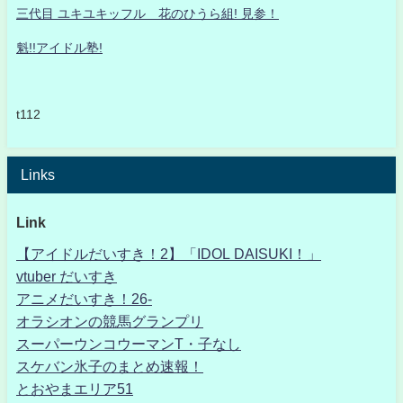
三代目 ユキユキッフル 花のひうら組! 見参！
魁!!アイドル塾!
t112
Links
Link
【アイドルだいすき！2】「IDOL DAISUKI！」
vtuber だいすき
アニメだいすき！26-
オラシオンの競馬グランプリ
スーパーウンコウーマンT・子なし
スケバン氷子のまとめ速報！
とおやまエリア51