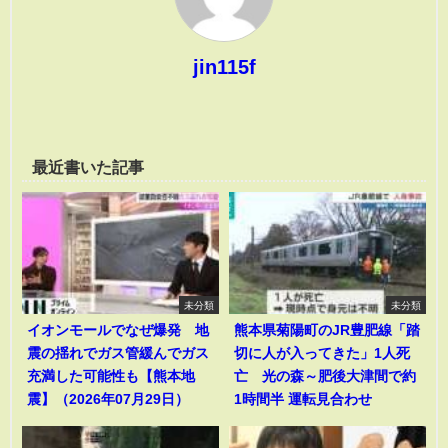
jin115f
最近書いた記事
未分類
未分類
イオンモールでなぜ爆発 地
熊本県菊陽町のJR豊肥線「踏
震の揺れでガス管緩んでガス
切に人が入ってきた」1人死
充満した可能性も【熊本地
亡 光の森～肥後大津間で約
震】（2026年07月29日）
1時間半 運転見合わせ