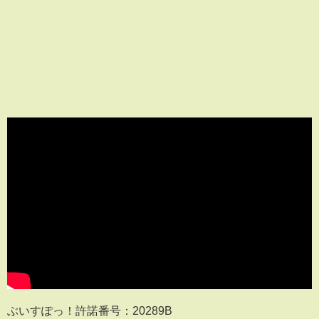
ぶいすぽっ！許諾番号：20289B