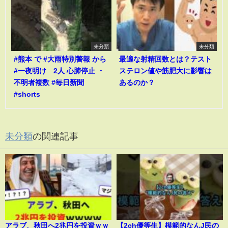
未分類
未分類
#熊本 で #大雨特別警報 から
最適な射精回数とは？テスト
#一夜明け 2人 心肺停止 ・
ステロン値や筋肥大に影響は
不明者複数 #毎日新聞
あるのか？
#shorts
未分類
の関連記事
アラブ、秋田へ2兆円を投資ｗｗ
【2ch優等生】模範的なんJ民の