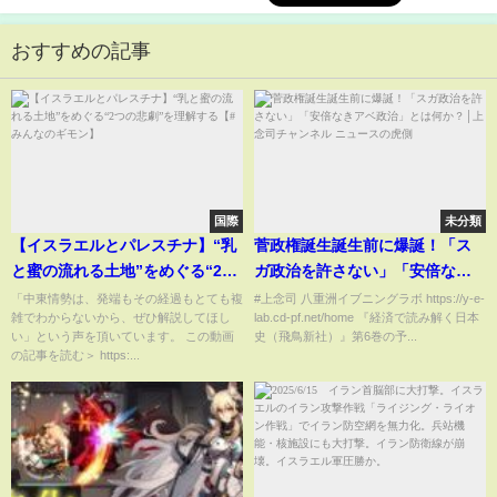
おすすめの記事
国際
未分類
【イスラエルとパレスチナ】“乳
菅政権誕生誕生前に爆誕！「ス
と蜜の流れる土地”をめぐる“2つ
ガ政治を許さない」「安倍なき
の悲劇”を理解する【#みんなの
アベ政治」とは何か？│上念司チ
「中東情勢は、発端もその経過もとても複
#上念司 八重洲イブニングラボ https://y-e-
雑でわからないから、ぜひ解説してほし
lab.cd-pf.net/home 『経済で読み解く日本
ギモン】
ャンネル ニュースの虎側
い」という声を頂いています。 この動画
史（飛鳥新社）』第6巻の予...
の記事を読む＞ https:...