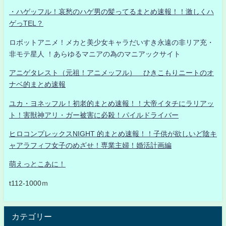
・ハゲッフル！哀愁のハゲ男の髪ってるまとめ速報！！激しくハ
ゲっTEL？
ロボットアニメ！メカと美少女キャラだいすき永遠の非リア充・
非モテ星人 ！あらゆるマニアの為のマニアックサイト
アニゲタレスト（元祖！アニメッフル） ひきこもりニートのオ
ナベ的まとめ速報
ユカ・ヨネッフル！初老的まとめ速報！！大帝イタチにラリアッ
ト！害獣神アリ・ガー被害に必殺！パイルドライバー
ヒロコンプレックスNIGHT 的まとめ速報！！子供が欲しいど陰キ
ャアラフィフ女子のめざせ！専業主婦！婚活計画編
萌えっとこあに！
t112-1000ｍ
カテゴリー