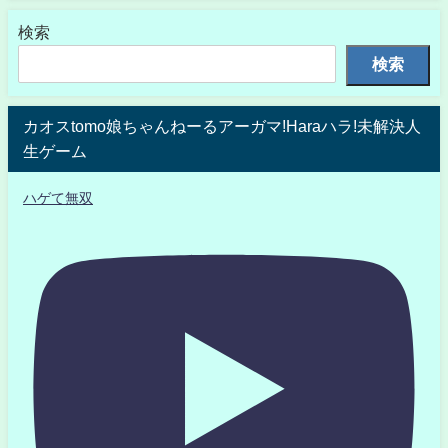
検索
検索
カオスtomo娘ちゃんねーるアーガマ!Haraハラ!未解決人
生ゲーム
ハゲて無双