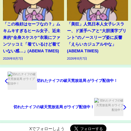
「この格好はセーフなの？」ム
「美狂」人気日本人女子レスラ
キムキすぎるヒール女子、近未
ー、ド派手ヘアと“大胆漢字プリ
来的“全身スケスケ”衣装にファ
ント”のノースリーブ姿に反響
ンツッコミ「着ているけど着て
「えらいカジュアルやな」
いない感…」(ABEMA TIMES)
(ABEMA TIMES)
2026年8月7日
2026年8月7日
切れたナイフの破天荒放送局 がライブ配信中！
切れたナイフの破天荒放送局 がライブ配信中！
Xでフォローしよう