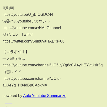
元動画
https://youtu.be/J_jBiCGDC44
渋谷ハルyoutubeアカウント
https://youtube.com/c/HALChannel
渋谷ハル Twitter
https://twitter.com/ShibuyaHAL?s=06
【コラボ相手】
一ノ瀬うるは
https://youtube.com/channel/UC5LyYg6cCA4yHEYvtUsir3g
白雪レイド
https://youtube.com/channel/UCIu-
aUArYq_H84dBpCAokMA
powered by
Auto Youtube Summarize