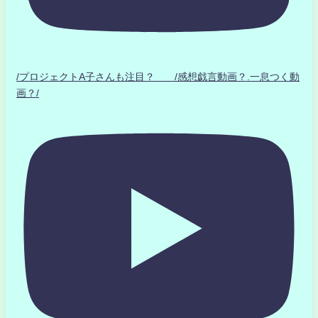
/プロジェクトA子さんも注目？ /感想戯言動画？.一息つく動
画？/