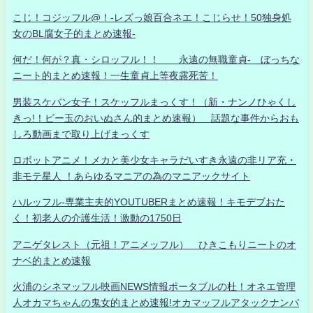
こじ！コジッフル@！-レズっ娘百合ネエ！こじらせ！50独身処
女のBL腐女子的まとめ速報-
何だ！何が？真・シロッフル！！ 永遠の無職童貞- ぼっちな
ニート的まとめ速報！一生童貞上等夜露死苦！
男装スケバン女子！スケッフルまっくす！（新・ナンノひゃくし
きっ!！ビー玉のおいぬさん的まとめ速報） 話題な事件からおも
しろ動画まで取り上げまっくす
ロボットアニメ！メカと美少女キャラだいすき永遠の非リア充・
非モテ星人 ！あらゆるマニアの為のマニアックサイト
ハルッフル-専業主夫的YOUTUBERまとめ速報！キモデブおた
く！初老人の介護生活！激動の1750日
アニゲタレスト（元祖！アニメッフル） ひきこもりニートのオ
ナベ的まとめ速報
火浦のシネマッフル映画NEWS情報ポータブルの杜！オネエ管理
人オカマちゃんの鬼女的まとめ速報!オカマッフルアタックナンバ