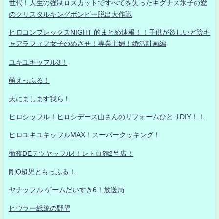
世代！人生の強制ロスカットですべてを失ったキグナス氷子の愛
のクリスタルキングボンビー脱出大作戦
ヒロコンプレックスNIGHT 的まとめ速報！！子供が欲しいど陰キ
ャアラフィフ女子のめざせ！専業主婦！婚活計画編
ユキユキッフル3！
萌えっふる！
天にまします我ら！
ヒロシッフル！ヒロシデース山さんのリフォームひとりDIY！！
ヒロユキユキッフルMAX！スーパークッキング！
徹夜DEテツヤッフル!！レトロ館2号店！
剛Q超児ともっふる！
ヤナッフル ゲームだいすき6！放送局
ヒウラー総統の野望