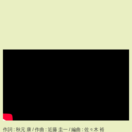
作詞 : 秋元 康 / 作曲 : 近藤 圭一 / 編曲 : 佐々木 裕