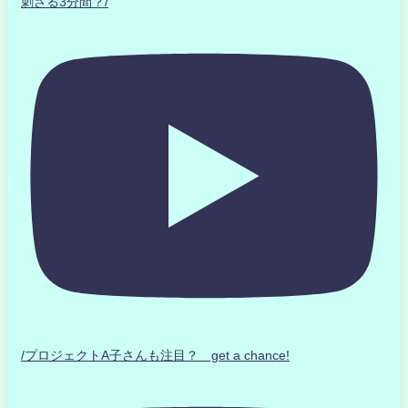
刺さる3分間？/
/プロジェクトA子さんも注目？ get a chance!