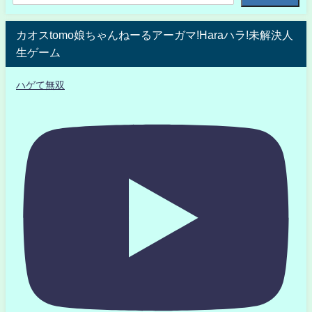
カオスtomo娘ちゃんねーるアーガマ!Haraハラ!未解決人
生ゲーム
ハゲて無双