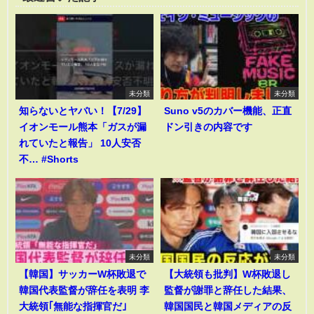
未分類
未分類
知らないとヤバい！【7/29】
Suno v5のカバー機能、正直
イオンモール熊本「ガスが漏
ドン引きの内容です
れていたと報告」 10人安否
不… #Shorts
未分類
未分類
【韓国】サッカーW杯敗退で
【大統領も批判】W杯敗退し
韓国代表監督が辞任を表明 李
監督が謝罪と辞任した結果、
大統領｢無能な指揮官だ｣
韓国国民と韓国メディアの反