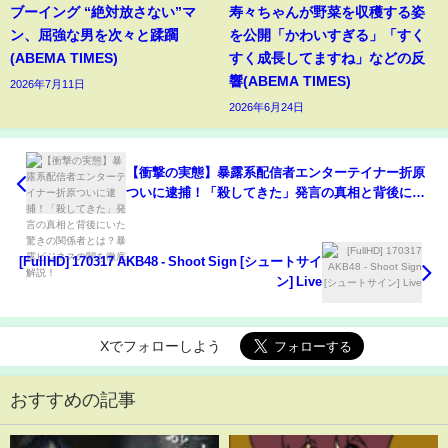
ブーイング “絶対放さない”マ
寿々ちゃんが野菜を収穫する姿
ン、屈強な男を次々と蹂躙
を公開「かわいすぎる」「すく
(ABEMA TIMES)
すく成長してますね」などの反
響(ABEMA TIMES)
2026年7月11日
2026年6月24日
【衝撃の実態】暴露系配信者エンターテイナー折原
ついに逮捕！「殺してきた」発言の真相と背後にい
た驚きの関係者とは？暴露ビジネスの闇を徹底解
説！
[FullHD] 170317 AKB48 - Shoot Sign [シュートサイ
ン] Live
Xでフォローしよう
おすすめの記事