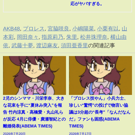
応がヤバすぎる。
AKB48
,
プロレス
,
宮脇咲良
,
小嶋陽菜
,
小栗有以
,
山
本彩
,
岡田奈々
,
指原莉乃
,
朱里
,
松井珠理奈
,
横山由
依
,
武藤十夢
,
渡辺麻友
,
須田亜香里
の関連記事
2児のシンママ・川栄李奈、大き
「プロレス技やん」小兵力士、
な花束を手に“夏休み突入”を報
珍しい“驚愕”の投げで物言い協
告 竹内涼真・高橋愛・丸山礼ら
議は3分超の“長考”「なんだなん
が反応 4月に俳優・廣瀬智紀との
だ」ファンも困惑(ABEMA
離婚発表(ABEMA TIMES)
TIMES)
2026年7月20日
2026年7月17日