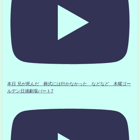
本日 兄が死んだ 葬式には行かなかった などなど 木曜ゴー
ルデン日浦劇場パート7