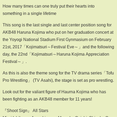
How many times can one truly put their hearts into
something in a single lifetime
This song is the last single and last center position song for
AKB48 Haruna Kojima who put on her graduation concert at
the Yoyogi National Stadium First Gynmasium on February
21st, 2017「Kojimatsuri～Festival Eve～」and the following
day, the 22nd「Kojimatsuri～Haruna Kojima Appreciation
Festival～」.
As this is also the theme song for the TV drama series「Tofu
Pro Wrestling」 (TV Asahi), the stage is set as pro wrestling.
Look out for the valiant figure of Haurna Kojima who has
been fighting as an AKB48 member for 11 years!
『Shoot Sign』 All Stars