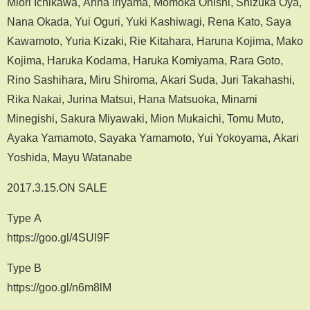
Miori Ichikawa, Anna Iriyama, Momoka Onishi, Shizuka Oya,
Nana Okada, Yui Oguri, Yuki Kashiwagi, Rena Kato, Saya
Kawamoto, Yuria Kizaki, Rie Kitahara, Haruna Kojima, Mako
Kojima, Haruka Kodama, Haruka Komiyama, Rara Goto,
Rino Sashihara, Miru Shiroma, Akari Suda, Juri Takahashi,
Rika Nakai, Jurina Matsui, Hana Matsuoka, Minami
Minegishi, Sakura Miyawaki, Mion Mukaichi, Tomu Muto,
Ayaka Yamamoto, Sayaka Yamamoto, Yui Yokoyama, Akari
Yoshida, Mayu Watanabe
2017.3.15.ON SALE
Type A
https://goo.gl/4SUl9F
Type B
https://goo.gl/n6m8lM