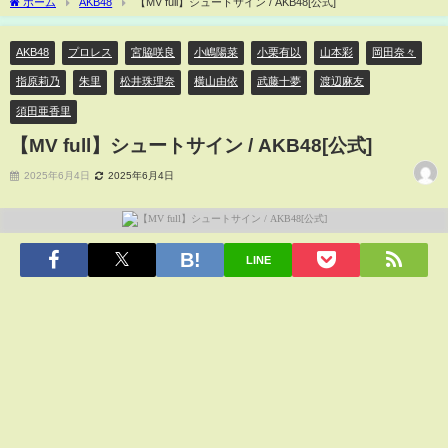
ホーム
AKB48
【MV full】シュートサイン / AKB48[公式]
AKB48
プロレス
宮脇咲良
小嶋陽菜
小栗有以
山本彩
岡田奈々
指原莉乃
朱里
松井珠理奈
横山由依
武藤十夢
渡辺麻友
須田亜香里
【MV full】シュートサイン / AKB48[公式]
2025年6月4日
2025年6月4日
LINE