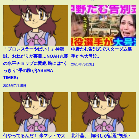
「プロレスラーやばい！」神龍
中野たむ告別式でスターダム選
誠、おねだりが裏目…NOAH丸藤
手たち大号泣。
の水平チョップに悶絶 胸には“く
2026年7月13日
っきり”手の跡が(ABEMA
TIMES)
2026年7月15日
何やってるんだ！ 米マットで大
北斗晶、“顔出しが話題”初孫・