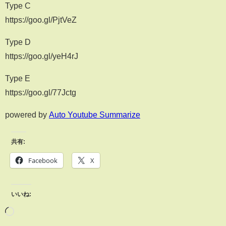
Type C
https://goo.gl/PjtVeZ
Type D
https://goo.gl/yeH4rJ
Type E
https://goo.gl/77Jctg
powered by
Auto Youtube Summarize
共有:
Facebook
X
いいね: