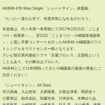
AKB48 47th Maxi Single「シュートサイン」表題曲。
『たった一度の人生で、何度本気になれるのだろう』
本楽曲は、代々木第一体育館にて2017年2月21日「こじま
つり～前夜祭～」、翌22日「こじまつり～小嶋陽菜感謝祭
～」と題し卒業コンサートを行ったAKB48 小嶋陽菜のラス
トシングル＆ラストセンター曲となります。
テレビ朝日系列連続ドラマ「豆腐プロレス」主題歌という
こともあり、その舞台はプロレス。
AKB48として11年間戦ってきた小嶋陽菜の最後の勇姿にご
注目ください！
『シュートサイン』 All Stars
市川美織、入山杏奈、大西桃香、大家志津香、岡田奈々、
小栗有以、柏木由紀、加藤玲奈、川本紗矢、木﨑ゆりあ、
北原里英、小嶋陽菜、小嶋真子、兒玉 遥、込山榛香、後藤