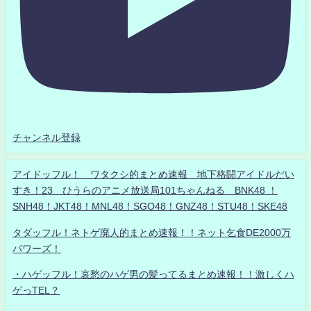
チャンネル登録
アイドッフル！ ワタクシ的まとめ速報 地下格闘アイドルだい
すき！23 ひうらのアニメ放送局101ちゃんねる BNK48 ！
SNH48！JKT48！MNL48！SGO48！GNZ48！STU48！SKE48
タダッフル！ネトゲ廃人的まとめ速報！！ネット乞食DE2000万
パワーズ！
・ハゲッフル！哀愁のハゲ男の髪ってるまとめ速報！！激しくハ
ゲっTEL？