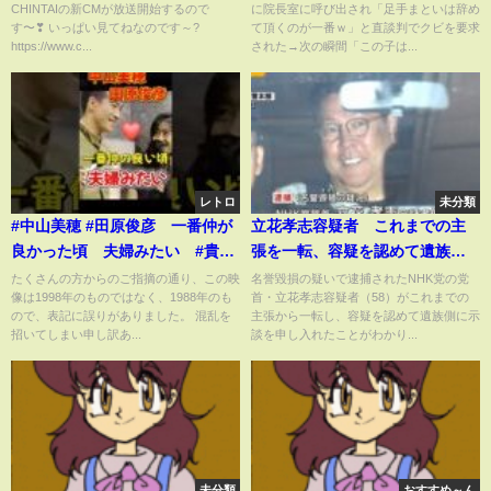
CHINTAIの新CMが放送開始するので
に院長室に呼び出され「足手まといは辞め
のが一番ｗ」と直談判でクビを
す〜❣ いっぱい見てねなのです～?
て頂くのが一番ｗ」と直談判でクビを要求
要求された→次の瞬間「この子
https://www.c...
された→次の瞬間「この子は...
は私の息子」「えっ！？」（泣
ける話）感動ストーリー朗読
レトロ
未分類
#中山美穂 #田原俊彦 一番仲が
立花孝志容疑者 これまでの主
良かった頃 夫婦みたい #貴重
張を一転、容疑を認めて遺族側
映像 #みぽりん #トシちゃん
に示談を申し入れ 遺族側は拒
たくさんの方からのご指摘の通り、この映
名誉毀損の疑いで逮捕されたNHK党の党
像は1998年のものではなく、1988年のも
首・立花孝志容疑者（58）がこれまでの
#80年代アイドル #ザ・ベストテ
否
ので、表記に誤りがありました。 混乱を
主張から一転し、容疑を認めて遺族側に示
ン #世界中の誰よりきっと #８０
招いてしまい申し訳あ...
談を申し入れたことがわかり...
年代アイドル #昭和レトロ
未分類
おすすめ～ん