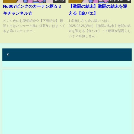
No007ピンクのカーテン柄☆ミ
【激闘の結末】激闘の結末を迎
キチャンネル☆
える【金バエ】
ピンク色のお花柄紹介☆【下着紹介】 最
1:名無しさん＠お腹いっぱい
近ミキはパンケーキ🥞に紅茶☕にはまって
2025.02.26(Wed) 【激闘の結末】激闘の結
るよ😃パンティケー...
末を迎える【金バエ】って動画が話題らし
いぞ 2:名無しさん...
s