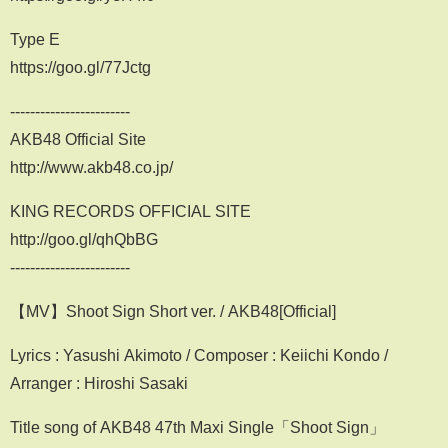
Type E
https://goo.gl/77Jctg
------------------------
AKB48 Official Site
http://www.akb48.co.jp/
KING RECORDS OFFICIAL SITE
http://goo.gl/qhQbBG
------------------------
【MV】Shoot Sign Short ver. / AKB48[Official]
Lyrics : Yasushi Akimoto / Composer : Keiichi Kondo /
Arranger : Hiroshi Sasaki
Title song of AKB48 47th Maxi Single「Shoot Sign」