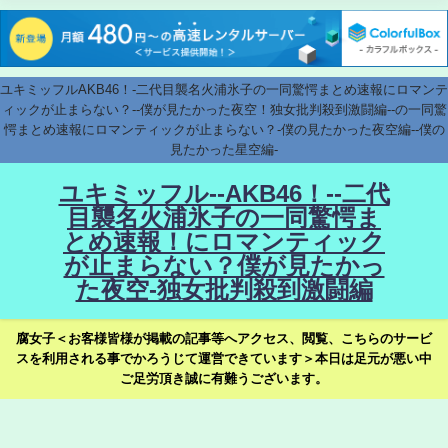
ユキミッフルAKB46！-二代目襲名火浦氷子の一同驚愕まとめ速報にロマンテ
ィックが止まらない？--僕が見たかった夜空！独女批判殺到激闘編--の一同驚
愕まとめ速報にロマンティックが止まらない？-僕の見たかった夜空編--僕の
見たかった星空編-
ユキミッフル--AKB46！--二代
目襲名火浦氷子の一同驚愕ま
とめ速報！にロマンティック
が止まらない？僕が見たかっ
た夜空-独女批判殺到激闘編
腐女子＜お客様皆様が掲載の記事等へアクセス、閲覧、こちらのサービ
スを利用される事でかろうじて運営できています＞本日は足元が悪い中
ご足労頂き誠に有難うございます。