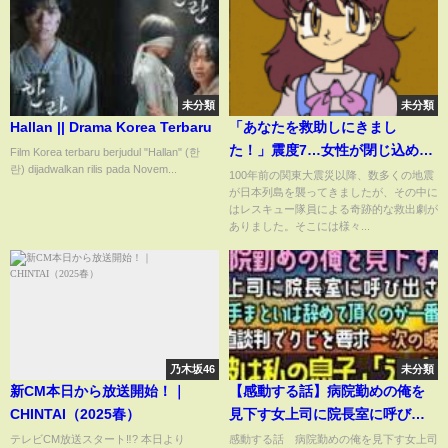
未分類
未分類
Hallan || Drama Korea Terbaru
「あなたを救助しにきまし
た！」震度7…女性が閉じ込め、
Film Korea terbaru berjudul "Hallan" (한
란) dijadwalkan rilis pada Novem...
命を諦めないレスキュー隊
100年前の関東大震災以降、数多くの地震
が日本列島を襲ってきましたが、その中に
はレスキュー隊員による奇跡的な救出劇が
ありました。そこには様々...
乃木坂46
未分類
新CM本日から放送開始！｜
【感動する話】病院勤めの俺を
CHINTAI（2025春）
見下す女上司に院長室に呼び出
され「足手まといは辞めて頂く
テレビCM放送スタート‼️? 本日より
感動する話 病院勤めの俺を見下す女上司