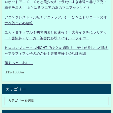
ロボットアニメ！メカと美少女キャラだいすき永遠の非リア充・
非モテ星人 ！あらゆるマニアの為のマニアックサイト
アニゲタレスト（元祖！アニメッフル） ひきこもりニートのオ
ナベ的まとめ速報
ユカ・ヨネッフル！初老的まとめ速報！！大帝イタチにラリアッ
ト！害獣神アリ・ガー被害に必殺！パイルドライバー
ヒロコンプレックスNIGHT 的まとめ速報！！子供が欲しいど陰キ
ャアラフィフ女子のめざせ！専業主婦！婚活計画編
萌えっとこあに！
t112-1000ｍ
カテゴリー