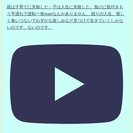
親は子育てに失敗した」子は人生に失敗した。負けに気付きも
う手遅れで逆転一発manなんかありません、 残りの人生、貧し
く食いつないでわずかな楽しみなど見つけて生きていくしかな
いのです。ないのです。