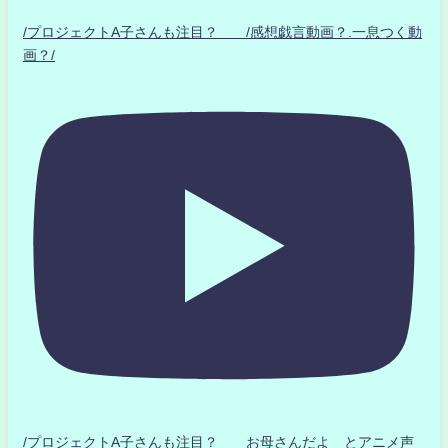
/プロジェクトA子さんも注目？ /感想戯言動画？.一息つく動
画？/
/プロジェクトA子さんも注目？ お母さんだよ とアニメ声