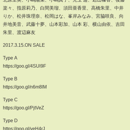
楽々、指原莉乃、白間美瑠、須田亜香里、高橋朱里、中井
りか、松井珠理奈、松岡はな、峯岸みなみ、宮脇咲良、向
井地美音、武藤十夢、山本彩加、山本 彩、横山由依、吉田
朱里、渡辺麻友
2017.3.15.ON SALE
Type A
https://goo.gl/4SUl9F
Type B
https://goo.gl/n6m8lM
Type C
https://goo.gl/PjtVeZ
Type D
https://goo.gl/yeH4rJ