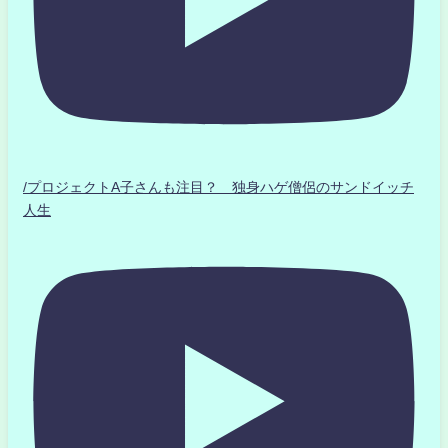
/プロジェクトA子さんも注目？ 独身ハゲ僧侶のサンドイッチ
人生