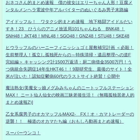
おネコさん的まとめ速報 僕の彼女はエリーちゃん人形！豆腐メ
ンタルメンヘラ電波中年アルバイターのぬいぐるみ男子末路編
アイドッフル！ ワタクシ的まとめ速報 地下格闘アイドルだい
すき！23 ひうらのアニメ放送局101ちゃんねる BNK48 ！
SNH48！JKT48！MNL48！SGO48！GNZ48！STU48！SKE48
ヒウラッフルのハーニーフィニッシュゴミ屋敷補完計画 ＜必殺！
生前整理人！孤立し孤独死からの～特殊清掃・遺品整理への道F
完結編＞ キャッシング計1500万返済：厨二病借金3500万円！う
つ病統合失調症14年生HKT46！！9期研究生、最後のサイト！全
米が泣いた！認知症鬱病60代のラストサイト絶賛！公開中
魔法熟女/美魔女ッ娘メグみみちゃんのニートッフルステーション
MAX！ ニート仙人仙女の映画三昧老後生活！（無職孤独居老人的
まとめ速報Z)]
乙女系腐男子のオカマッフルMAX2- FX！オ・カマトレーダーの
逆襲！！ 極道のオカマたち編（おもしろ動画まとめ速報）
スーパーウンコ！