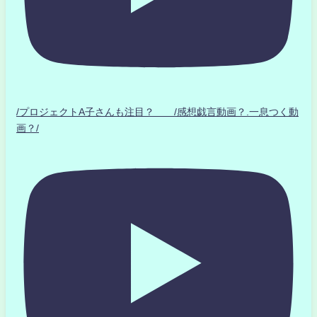
/プロジェクトA子さんも注目？ /感想戯言動画？.一息つく動
画？/