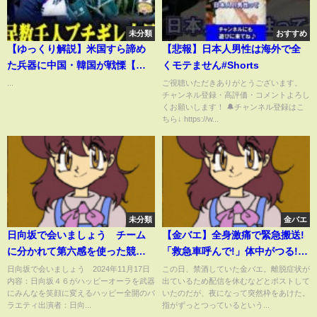
未分類
おすすめ
【ゆっくり解説】米国すら諦め
【悲報】日本人男性は海外で全
た兵器に中国・韓国が戦慄【海
くモテません#Shorts
外の反応】
...
ご視聴いただきありがとうございます。
チャンネル登録・高評価・コメントよろし
くお願いします！ 🔔チャンネル登録はこ
ちら↓ https://w...
未分類
金バエ
日向坂で会いましょう チーム
【金バエ】全身激痛で緊急搬送!
に分かれて第六感を使った競技
「救急車呼んで!」体中がつる!異
で対決 11月17日
常事態!
日向坂で会いましょう 2024年11月17日
この日、禁酒していた金バエ。離脱症状が
内容：日向坂４６がハッピーオーラを武器
出ているため配信を休むなどとポストして
にみんなを笑顔に変えるハッピー全開のバ
いたのだが、夜になって突然枠をあけた。
ラエティ出演者：日向...
指がずっとつっているという...