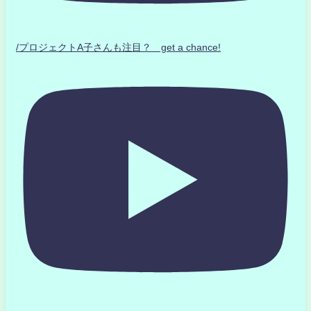
/プロジェクトA子さんも注目？ get a chance!