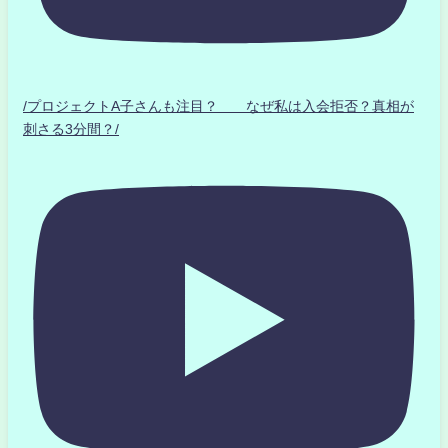
/プロジェクトA子さんも注目？ なぜ私は入会拒否？真相が
刺さる3分間？/