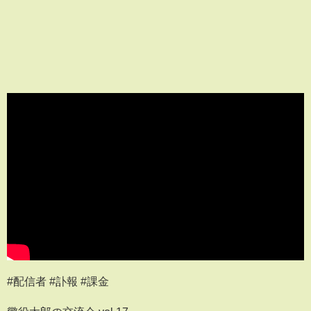
#配信者 #訃報 #課金