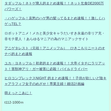
タダッフル！ネトゲ廃人的まとめ速報！！ネット乞食DE2000万
パワーズ！
・ハゲッフル！哀愁のハゲ男の髪ってるまとめ速報！！激しくハ
ゲっTEL？
ロボットアニメ！メカと美少女キャラだいすき永遠の非リア充・
非モテ星人 ！あらゆるマニアの為のマニアックサイト
アニゲタレスト（元祖！アニメッフル） ひきこもりニートのオ
ナベ的まとめ速報
ユカ・ヨネッフル！初老的まとめ速報！！大帝イタチにラリアッ
ト！害獣神アリ・ガー被害に必殺！パイルドライバー
ヒロコンプレックスNIGHT 的まとめ速報！！子供が欲しいど陰キ
ャアラフィフ女子のめざせ！専業主婦！婚活計画編
萌えっとこあに！
t112-1000ｍ