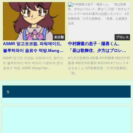
未分類
プロレス
ASMR 망고코코팜, 파워에이드,
中村獅童の息子・陽喜くん、
블루하와이 음료수 먹방.Mango
「昼は歌舞伎、夕方はプロレ
Coco Palm, Powerade, Blue
ス」夢は“二刀流”！好きなプロ
ASMR 망고맛 코코팜, 파워에이드, 썬키스
#六月大歌舞伎 #祝幕 #中村獅童 #初代中村
트 블루하와이 썩어 썩어서 시원하게 완샷
陽喜 #初代中村夏幹 #DOUKI #プロレス #
Hawaii.Cool Drink Show
レスラーDOUKI選手の話題にモ
음료수 먹방. ASMR Mango flav...
はるきくん 6月歌舞伎座「六月大歌舞伎」
Mukbang chug.
ジモジ 6月歌舞伎座「六月大歌
「祝...
舞伎」「祝幕」お披露目会見
s