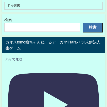
検索
検索
カオスtomo娘ちゃんねーるアーガマ!Haraハラ!未解決人
生ゲーム
ハゲて無双