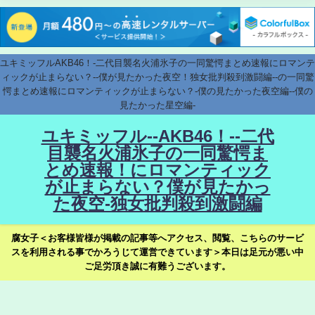
ユキミッフルAKB46！-二代目襲名火浦氷子の一同驚愕まとめ速報にロマンテ
ィックが止まらない？--僕が見たかった夜空！独女批判殺到激闘編--の一同驚
愕まとめ速報にロマンティックが止まらない？-僕の見たかった夜空編--僕の
見たかった星空編-
ユキミッフル--AKB46！--二代
目襲名火浦氷子の一同驚愕ま
とめ速報！にロマンティック
が止まらない？僕が見たかっ
た夜空-独女批判殺到激闘編
腐女子＜お客様皆様が掲載の記事等へアクセス、閲覧、こちらのサービ
スを利用される事でかろうじて運営できています＞本日は足元が悪い中
ご足労頂き誠に有難うございます。