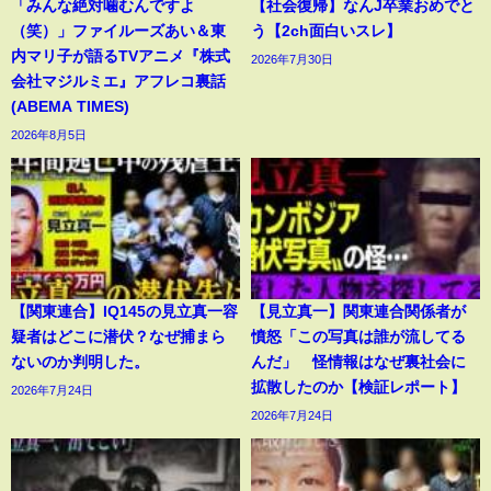
「みんな絶対噛むんですよ
【社会復帰】なんJ卒業おめでと
（笑）」ファイルーズあい＆東
う【2ch面白いスレ】
内マリ子が語るTVアニメ『株式
2026年7月30日
会社マジルミエ』アフレコ裏話
(ABEMA TIMES)
2026年8月5日
【関東連合】IQ145の見立真一容
【見立真一】関東連合関係者が
疑者はどこに潜伏？なぜ捕まら
憤怒「この写真は誰が流してる
ないのか判明した。
んだ」 怪情報はなぜ裏社会に
拡散したのか【検証レポート】
2026年7月24日
2026年7月24日