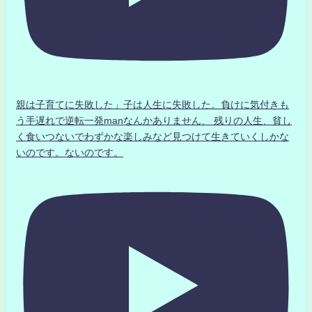
親は子育てに失敗した」子は人生に失敗した。負けに気付きも
う手遅れで逆転一発manなんかありません、 残りの人生、貧し
く食いつないでわずかな楽しみなど見つけて生きていくしかな
いのです。ないのです。