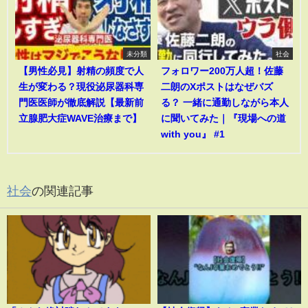
未分類
社会
【男性必見】射精の頻度で人
フォロワー200万人超！佐藤
生が変わる？現役泌尿器科専
二朗のXポストはなぜバズ
門医医師が徹底解説【最新前
る？ 一緒に通勤しながら本人
立腺肥大症WAVE治療まで】
に聞いてみた｜『現場への道
with you』 #1
社会
の関連記事