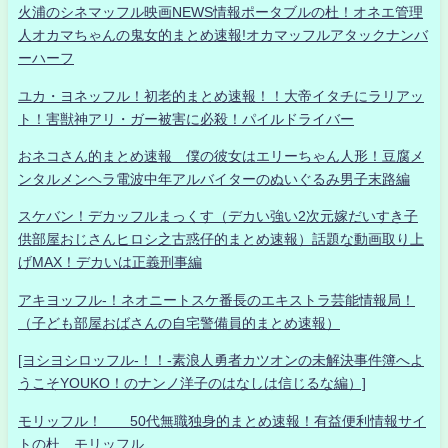
火浦のシネマッフル映画NEWS情報ポータブルの杜！オネエ管理
人オカマちゃんの鬼女的まとめ速報!オカマッフルアタックナンバ
ーハーフ
ユカ・ヨネッフル！初老的まとめ速報！！大帝イタチにラリアッ
ト！害獣神アリ・ガー被害に必殺！パイルドライバー
おネコさん的まとめ速報 僕の彼女はエリーちゃん人形！豆腐メ
ンタルメンヘラ電波中年アルバイターのぬいぐるみ男子末路編
スケバン！デカッフルまっくす（デカい強い2次元嫁だいすき子
供部屋おじさんヒロシ之古惑仔的まとめ速報）話題な動画取り上
げMAX！デカいは正義刑事編
アキヨッフル-！ネオニートスケ番長のエキストラ芸能情報局！
（子ども部屋おばさんの自宅警備員的まとめ速報）
[ヨシヨシロッフル-！！-素浪人勇者カツオンの未解決事件簿へよ
うこそYOUKO！のナンノ洋子のはなしは信じるな編）]
モリッフル！ 50代無職独身的まとめ速報！有益便利情報サイ
トの杜 モリッフル