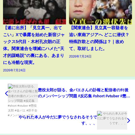
【遂に出所】「見立真一、出て
【関東連合】見立真一容疑者を
こい」Xで暴露を始めた新宿ジャ
追い東南アジアへ どこに潜伏？
ックス5代目・木村孔次朗の正
特殊詐欺との関係は？｜改め
体。関東連合を壊滅にハメた“天
て、取材しました。
才的謀略説”の裏にある、あまり
2026年7月24日
にも冷酷な現実。
2026年7月24日
懲役太郎が語る、金バエさんの訃報と配信者のﾀﾋ後
のメンバーシップ問題 #反応集 #short #vtuber #懲役
太郎 #金バエ #肝不全 #メンバーシップ代
やられた本人が今だに夢でうなされるそうで
す、、、