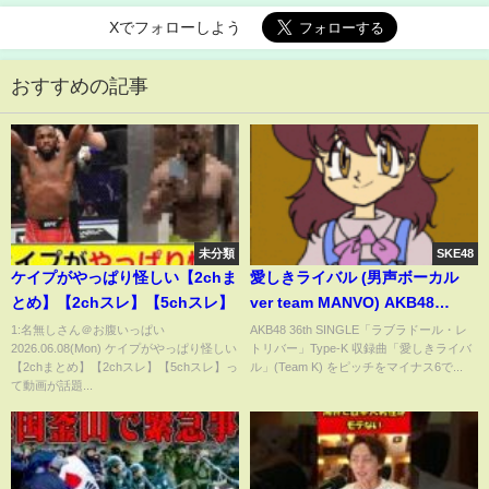
Xでフォローしよう
おすすめの記事
未分類
SKE48
ケイプがやっぱり怪しい【2chま
愛しきライバル (男声ボーカル
とめ】【2chスレ】【5chスレ】
ver team MANVO) AKB48
(Team K)
1:名無しさん＠お腹いっぱい
AKB48 36th SINGLE「ラブラドール・レ
2026.06.08(Mon) ケイプがやっぱり怪しい
トリバー」Type-K 収録曲「愛しきライバ
【2chまとめ】【2chスレ】【5chスレ】っ
ル」(Team K) をピッチをマイナス6で...
て動画が話題...