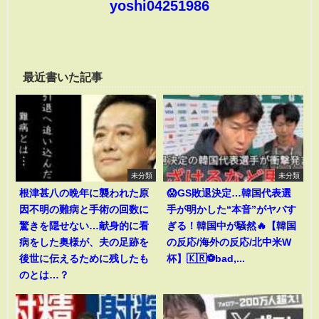
yoshi04251986
最近書いた記事
未分類
未分類
根津甚八の晩年に襲われた原
😱GS敗退決定…韓国代表選
因不明の難病と手術の回数に
手が明かした“本音”がヤバす
驚きを隠せない…献身的に看
ぎる！韓国中が騒然🔥【韓国
病をした奥様が、夫の足跡を
の反応/海外の反応/北中米W
後世に伝えるために残したも
杯】🇰🇷⚽bad,...
のとは…？