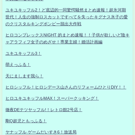
ユキユキッフル2！ど底辺的一同驚愕騒然まとめ速報！超氷河期
世代！人生の強制ロスカットですべてを失ったキグナス氷子の愛
のクリスタルキングボンビー脱出大作戦
ヒロコンプレックスNIGHT 的まとめ速報！！子供が欲しいど陰キ
ャアラフィフ女子のめざせ！専業主婦！婚活計画編
ユキユキッフル3！
萌えっふる！
天にまします我ら！
ヒロシッフル！ヒロシデース山さんのリフォームひとりDIY！！
ヒロユキユキッフルMAX！スーパークッキング！
徹夜DEテツヤッフル!！レトロ館2号店！
剛Q超児ともっふる！
ヤナッフル ゲームだいすき6！放送局