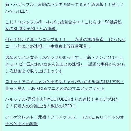
新・ハゲッフル！哀愁のハゲ男の髪ってるまとめ速報！！激しく
ハゲっTEL？
こじ！コジッフル@！-レズっ娘百合ネエ！こじらせ！50独身処
女のBL腐女子的まとめ速報-
何だ！何が？真・シロッフル！！ 永遠の無職童貞- ぼっちな
ニート的まとめ速報！一生童貞上等夜露死苦！
男装スケバン女子！スケッフルまっくす！（新・ナンノひゃくし
きっ!！ビー玉のおいぬさん的まとめ速報） 話題な事件からおも
しろ動画まで取り上げまっくす
ロボットアニメ！メカと美少女キャラだいすき永遠の非リア充・
非モテ星人 ！あらゆるマニアの為のマニアックサイト
ハルッフル-専業主夫的YOUTUBERまとめ速報！キモデブおた
く！初老人の介護生活！激動の1750日
アニゲタレスト（元祖！アニメッフル） ひきこもりニートのオ
ナベ的まとめ速報