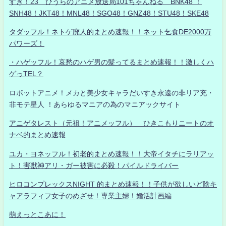
すき！23 ひうらのアニメ放送局101ちゃんねる BNK48 ！
SNH48！JKT48！MNL48！SGO48！GNZ48！STU48！SKE48
タダッフル！ネトゲ廃人的まとめ速報！！ネット乞食DE2000万
パワーズ！
・ハゲッフル！哀愁のハゲ男の髪ってるまとめ速報！！激しくハ
ゲっTEL？
ロボットアニメ！メカと美少女キャラだいすき永遠の非リア充・
非モテ星人 ！あらゆるマニアの為のマニアックサイト
アニゲタレスト（元祖！アニメッフル） ひきこもりニートのオ
ナベ的まとめ速報
ユカ・ヨネッフル！初老的まとめ速報！！大帝イタチにラリアッ
ト！害獣神アリ・ガー被害に必殺！パイルドライバー
ヒロコンプレックスNIGHT 的まとめ速報！！子供が欲しいど陰キ
ャアラフィフ女子のめざせ！専業主婦！婚活計画編
萌えっとこあに！