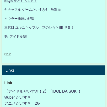
剛Q超児ともっふる！
ヤナッフル ゲームだいすき6！放送局
ヒウラー総統の野望
三代目 ユキユキッフル 花のひうら組! 見参！
魁!!アイドル塾!
t112
Links
Link
【アイドルだいすき！2】「IDOL DAISUKI！」
vtuber だいすき
アニメだいすき！26-