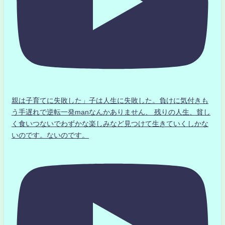
親は子育てに失敗した」子は人生に失敗した。負けに気付きも
う手遅れで逆転一発manなんかありません、 残りの人生、貧し
く食いつないでわずかな楽しみなど見つけて生きていくしかな
いのです。ないのです。