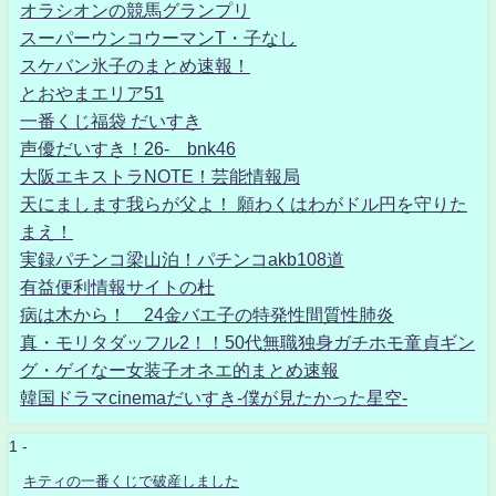
オラシオンの競馬グランプリ
スーパーウンコウーマンT・子なし
スケバン氷子のまとめ速報！
とおやまエリア51
一番くじ福袋 だいすき
声優だいすき！26- bnk46
大阪エキストラNOTE！芸能情報局
天にまします我らが父よ！ 願わくはわがドル円を守りた
まえ！
実録パチンコ梁山泊！パチンコakb108道
有益便利情報サイトの杜
病は木から！ 24金バエ子の特発性間質性肺炎
真・モリタダッフル2！！50代無職独身ガチホモ童貞ギン
グ・ゲイなー女装子オネエ的まとめ速報
韓国ドラマcinemaだいすき-僕が見たかった星空-
1 -
キティの一番くじで破産しました