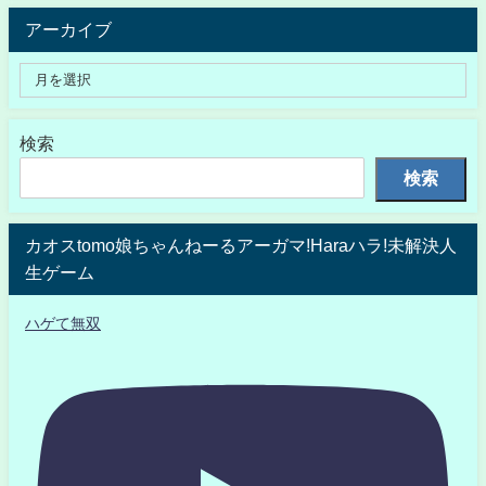
アーカイブ
検索
検索
カオスtomo娘ちゃんねーるアーガマ!Haraハラ!未解決人
生ゲーム
ハゲて無双