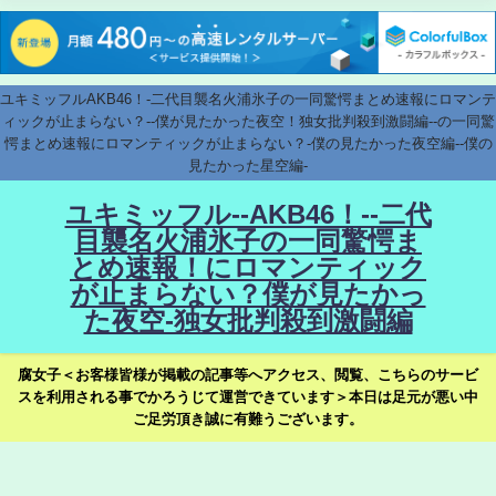
ユキミッフルAKB46！-二代目襲名火浦氷子の一同驚愕まとめ速報にロマンテ
ィックが止まらない？--僕が見たかった夜空！独女批判殺到激闘編--の一同驚
愕まとめ速報にロマンティックが止まらない？-僕の見たかった夜空編--僕の
見たかった星空編-
ユキミッフル--AKB46！--二代
目襲名火浦氷子の一同驚愕ま
とめ速報！にロマンティック
が止まらない？僕が見たかっ
た夜空-独女批判殺到激闘編
腐女子＜お客様皆様が掲載の記事等へアクセス、閲覧、こちらのサービ
スを利用される事でかろうじて運営できています＞本日は足元が悪い中
ご足労頂き誠に有難うございます。