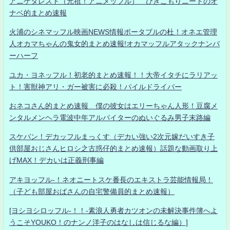
アニゲタレスト（元祖！アニメッフル） ひきこもりニートのオ
ナベ的まとめ速報
火浦のシネマッフル映画NEWS情報ポータブルの杜！オネエ管理
人オカマちゃんの鬼女的まとめ速報!オカマッフルアタックナンバ
ーハーフ
ユカ・ヨネッフル！初老的まとめ速報！！大帝イタチにラリアッ
ト！害獣神アリ・ガー被害に必殺！パイルドライバー
おネコさん的まとめ速報 僕の彼女はエリーちゃん人形！豆腐メ
ンタルメンヘラ電波中年アルバイターのぬいぐるみ男子末路編
スケバン！デカッフルまっくす（デカい強い2次元嫁だいすき子
供部屋おじさんヒロシ之古惑仔的まとめ速報）話題な動画取り上
げMAX！デカいは正義刑事編
アキヨッフル-！ネオニートスケ番長のエキストラ芸能情報局！
（子ども部屋おばさんの自宅警備員的まとめ速報）
[ヨシヨシロッフル-！！-素浪人勇者カツオンの未解決事件簿へよ
うこそYOUKO！のナンノ洋子のはなしは信じるな編）]