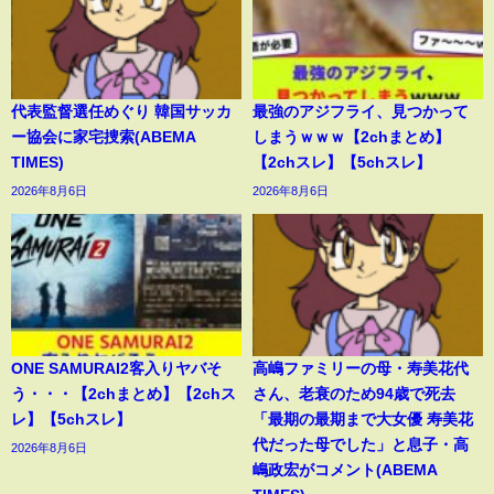
代表監督選任めぐり 韓国サッカ
最強のアジフライ、見つかって
ー協会に家宅捜索(ABEMA
しまうｗｗｗ【2chまとめ】
TIMES)
【2chスレ】【5chスレ】
2026年8月6日
2026年8月6日
ONE SAMURAI2客入りヤバそ
高嶋ファミリーの母・寿美花代
う・・・【2chまとめ】【2chス
さん、老衰のため94歳で死去
レ】【5chスレ】
「最期の最期まで大女優 寿美花
代だった母でした」と息子・高
2026年8月6日
嶋政宏がコメント(ABEMA