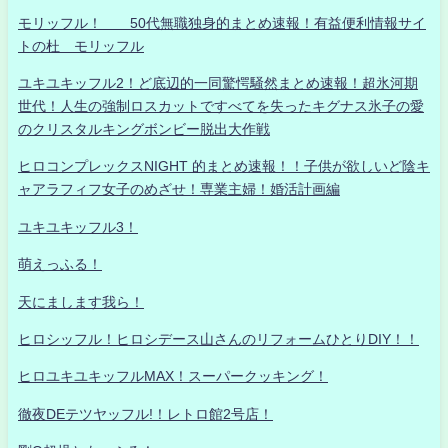
モリッフル！ 50代無職独身的まとめ速報！有益便利情報サイ
トの杜 モリッフル
ユキユキッフル2！ど底辺的一同驚愕騒然まとめ速報！超氷河期
世代！人生の強制ロスカットですべてを失ったキグナス氷子の愛
のクリスタルキングボンビー脱出大作戦
ヒロコンプレックスNIGHT 的まとめ速報！！子供が欲しいど陰キ
ャアラフィフ女子のめざせ！専業主婦！婚活計画編
ユキユキッフル3！
萌えっふる！
天にまします我ら！
ヒロシッフル！ヒロシデース山さんのリフォームひとりDIY！！
ヒロユキユキッフルMAX！スーパークッキング！
徹夜DEテツヤッフル!！レトロ館2号店！