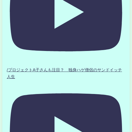
/プロジェクトA子さんも注目？ 独身ハゲ僧侶のサンドイッチ
人生