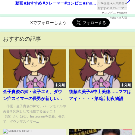
動画 #おすすめ #クレーマー#コンビニ #shorts
#short #人気
Xでフォローしよう
おすすめの記事
未分類
未分類
金子貴俊の姉・金子エミ、ダウ
後藤久美子&中山美穂……ママは
ン症スイマーの長男が新しい世
アイ・・・・第3話 初夜物語
界へ挑戦「家族みんなで応援し
俳優・金子貴俊の姉で、パーツモデルや
...
美容研究家として活動する金子エミ
ています」(ABEMA TIMES)
（55）が、19日、Instagramを更新。長男
で、ダウン症スイマー...