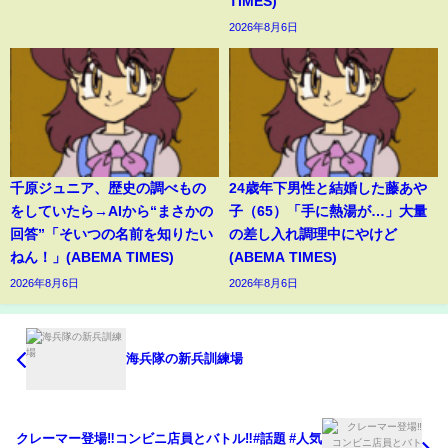
TIMES)
2026年8月6日
千原ジュニア、歴史の調べもの
24歳年下男性と結婚した藤あや
をしていたら→AIから“まさかの
子（65）「手に熱湯が…」大量
回答”「そいつの名前を知りたい
の差し入れ調理中にやけど
ねん！」(ABEMA TIMES)
(ABEMA TIMES)
2026年8月6日
2026年8月6日
海兵隊の新兵訓練場
クレーマー登場‼️コンビニ店員とバトル‼️#話題 #人気