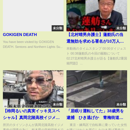
未分類
未分類
GOKIGEN DEATH
【北村晴男弁護士】蓮舫氏の当
選無効を求める署名が10万人突
You have been visited by GOKIGEN
DEATH. Sentons and Northern Lights Su...
破…蓮舫議員についてぶっちゃ
本動画のタイムスタンプ 00:00ダイジェス
ト 00:38蓮舫氏の今回の騒動について
けます
02:27北村晴男弁護士が語る【蓮舫氏2重国
籍問題】 ...
未分類
未分類
【柿岡るいの真実イッキ見スペ
「居眠り運転してた」38歳男を
シャル】真岡北陵高校イジメ事
逮捕 ひき逃げか 青梅街道で
件に所沢のタイソンが動いた！
女性はねられ死亡(2025年10月17
所沢のタイソンさんが真岡北陵高校イジメ
東京・練馬区で自転車に乗っていた女性
事件の調査の為に、栃木県の学校現地まで
が車にはねられ死亡したひき逃げ事件で、