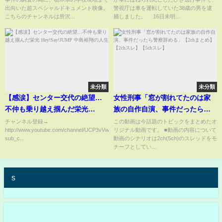
【公認】所沢のタイソンの切り
日)
出向いた超スペシャルドキュメント映像。
警視庁は車を運転していた38歳の男を逮
抜きチャンネル #柿岡るい #真岡
こちらのチャンネルは所沢...
捕しました。 16日未明...
北陵高校 #イジメ事件 #ミヤネ屋
未分類
未分類
【感涙】センター交代の絶望…
女性刑事「窓が割れてたのは家
不仲も乗り越え掴んだ栄光
族の自作自演、事件だったら警
Hey!Say!JUMP 中島裕翔の人生
察辞める」【2chまとめ】【2ch
チャンネル登録→
この動画は今話題のトピックをまとめたオ
http://www.youtube.com/channel/UCP3vVwcNl_xTEDcKtT6JIhA?
リジナル動画です。 ■動画の内容について
スレ】【5chスレ】
sub_c...
動画のシナリオは2ch(5ch)のスレッドをモ
チーフとしてい...
s