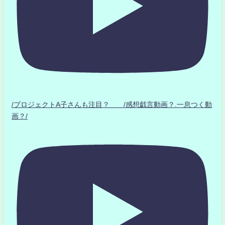
/プロジェクトA子さんも注目？ /感想戯言動画？.一息つく動
画？/