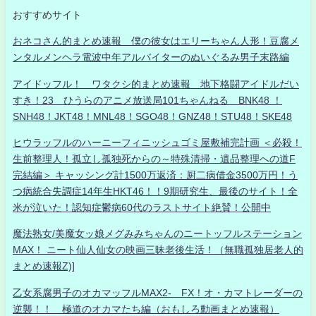
おすすめサイト
おネコさん的まとめ速報 僕の彼女はエリーちゃん人形！豆腐メ
ンタルメンヘラ電波中年アルバイターのぬいぐるみ男子末路編
アイドッフル！ ワタクシ的まとめ速報 地下格闘アイドルだい
すき！23 ひうらのアニメ放送局101ちゃんねる BNK48 ！
SNH48！JKT48！MNL48！SGO48！GNZ48！STU48！SKE48
ヒウラッフルのハーニーフィニッシュゴミ屋敷補完計画 ＜必殺！
生前整理人！孤立し孤独死からの～特殊清掃・遺品整理への道F
完結編＞ キャッシング計1500万返済：厨二病借金3500万円！う
つ病統合失調症14年生HKT46！！9期研究生、最後のサイト！全
米が泣いた！認知症鬱病60代のラストサイト絶賛！公開中
魔法熟女/美魔女ッ娘メグみみちゃんのニートッフルステーション
MAX！ ニート仙人仙女の映画三昧老後生活！（無職孤独居老人的
まとめ速報Z)]
乙女系腐男子のオカマッフルMAX2- FX！オ・カマトレーダーの
逆襲！！ 極道のオカマたち編（おもしろ動画まとめ速報）