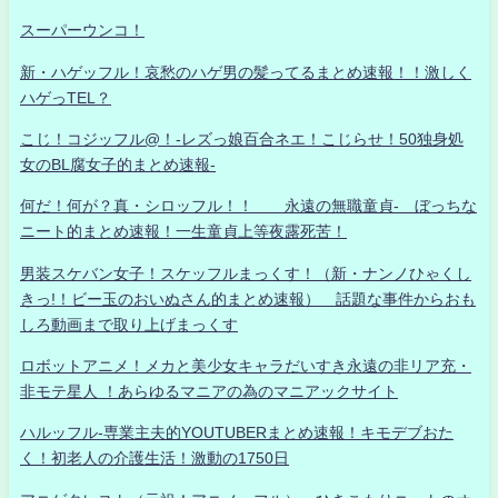
スーパーウンコ！
新・ハゲッフル！哀愁のハゲ男の髪ってるまとめ速報！！激しく
ハゲっTEL？
こじ！コジッフル@！-レズっ娘百合ネエ！こじらせ！50独身処
女のBL腐女子的まとめ速報-
何だ！何が？真・シロッフル！！ 永遠の無職童貞- ぼっちな
ニート的まとめ速報！一生童貞上等夜露死苦！
男装スケバン女子！スケッフルまっくす！（新・ナンノひゃくし
きっ!！ビー玉のおいぬさん的まとめ速報） 話題な事件からおも
しろ動画まで取り上げまっくす
ロボットアニメ！メカと美少女キャラだいすき永遠の非リア充・
非モテ星人 ！あらゆるマニアの為のマニアックサイト
ハルッフル-専業主夫的YOUTUBERまとめ速報！キモデブおた
く！初老人の介護生活！激動の1750日