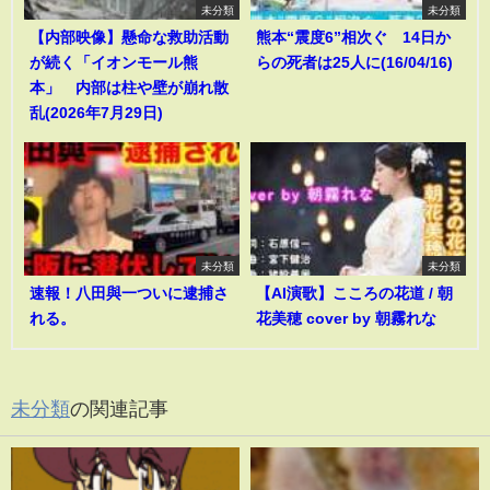
未分類
未分類
【内部映像】懸命な救助活動
熊本“震度6”相次ぐ 14日か
が続く「イオンモール熊
らの死者は25人に(16/04/16)
本」 内部は柱や壁が崩れ散
乱(2026年7月29日)
未分類
未分類
速報！八田與一ついに逮捕さ
【AI演歌】こころの花道 / 朝
れる。
花美穂 cover by 朝霧れな
未分類
の関連記事