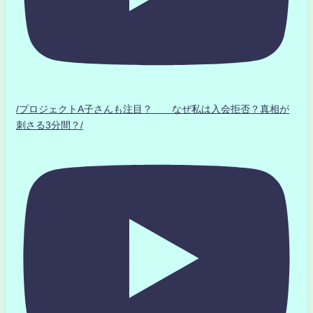
/プロジェクトA子さんも注目？ なぜ私は入会拒否？真相が
刺さる3分間？/