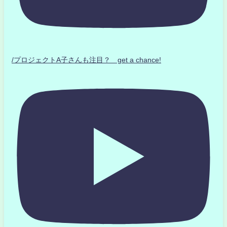
/プロジェクトA子さんも注目？ get a chance!