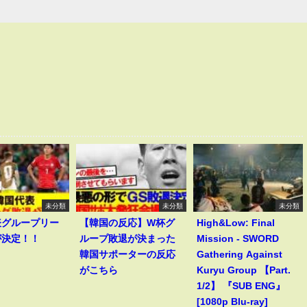
未分類
未分類
未分類
表グループリー
【韓国の反応】W杯グ
High&Low: Final
が決定！！
ループ敗退が決まった
Mission - SWORD
韓国サポーターの反応
Gathering Against
がこちら
Kuryu Group 【Part.
1/2】 『SUB ENG』
[1080p Blu-ray]