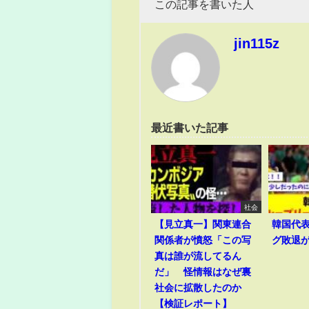
この記事を書いた人
jin115z
最近書いた記事
社会
【見立真一】関東連合
韓国代
関係者が憤怒「この写
グ敗退
真は誰が流してるん
だ」 怪情報はなぜ裏
社会に拡散したのか
【検証レポート】