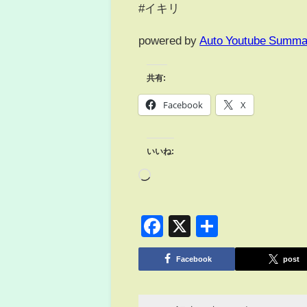
#イキリ
powered by
Auto Youtube Summa
共有:
Facebook
X
いいね:
Facebook
X
共
有
Facebook
post