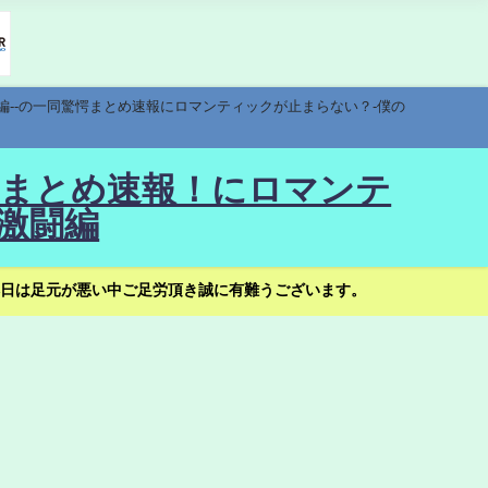
編--の一同驚愕まとめ速報にロマンティックが止まらない？-僕の
驚愕まとめ速報！にロマンテ
激闘編
日は足元が悪い中ご足労頂き誠に有難うございます。