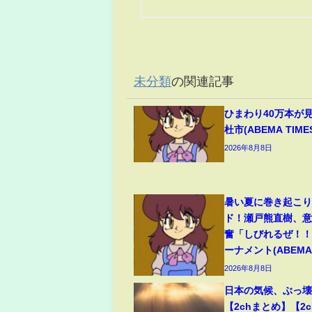
未分類
の関連記事
ひまわり40万本が
杜市(ABEMA TIME
2026年8月8日
暑い夏に巻き起こ
ド！瀬戸熊直樹、
奮「しびれるぜ！！
ーナメント(ABEMA 
2026年8月8日
日本の気候、ぶっ
【2chまとめ】【2c