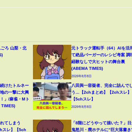
見ごろ 山梨・北
元トラック運転手（64）AIを活
S)
て絶品バーガーのレシピ考案 調
経験なしで大ヒットの舞台裏
(ABEMA TIMES)
2026年8月8日
り続けたトルネー
八田與一容疑者、完全に詰んで
意地の一撃に大興
う…【2chまとめ】【2chスレ】
！」/麻雀・Mト
【5chスレ】
TIMES)
2026年8月8日
壊れてしまう
「8階にどうやって描いた？」日
hスレ】【5ch
鬼怒川・廃ホテルに“巨大落書き