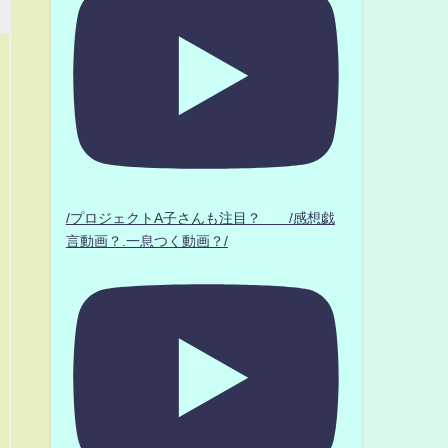
/プロジェクトA子さんも注目？ /感想戯
言動画？.一息つく動画？/