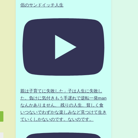
侶のサンドイッチ人生
親は子育てに失敗した」子は人生に失敗し
た。負けに気付きもう手遅れで逆転一発man
なんかありません、 残りの人生、貧しく食
いつないでわずかな楽しみなど見つけて生き
ていくしかないのです。ないのです。