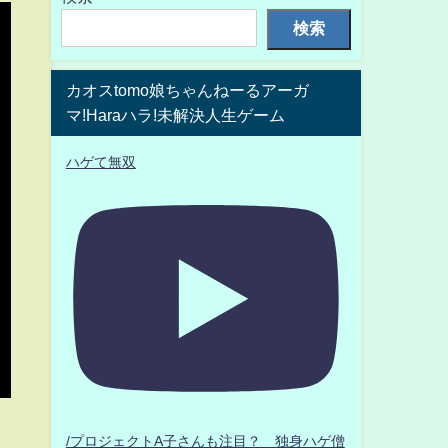
検索
カオスtomo娘ちゃんねーるアーガ
マ!Haraハラ!未解決人生ゲーム
ハゲて無双
/プロジェクトA子さんも注目？ 独身ハゲ僧