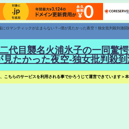
速報にロマンティックが止まらない？--僕が見たかった夜空！独女批判殺到激闘
！--二代目襲名火浦氷子の一同
見たかった夜空-独女批判殺到
、こちらのサービスを利用される事でかろうじて運営できています＞本