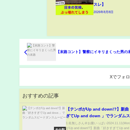
スレ】
2026年8月8日
【末路コント】警察にイキリまくった男の
Xでフォ
おすすめの記事
【テンポがUp and down!?】新
ぎてUp and down 」でランダム
ダンスムービー
1:名無しさん＠お腹いっぱい2024.11.11(Mo
がUp and down!?】新曲「好きすぎてUp and d
未分類