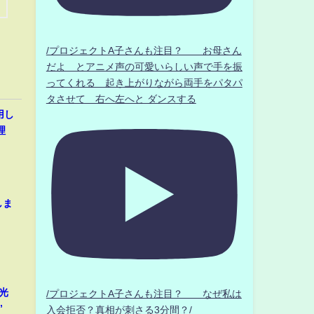
/プロジェクトA子さんも注目？ お母さん
だよ とアニメ声の可愛いらしい声で手を振
ってくれる 起き上がりながら両手をパタパ
タさせて 右へ左へと ダンスする
用し
理
しま
光
/プロジェクトA子さんも注目？ なぜ私は
”
入会拒否？真相が刺さる3分間？/