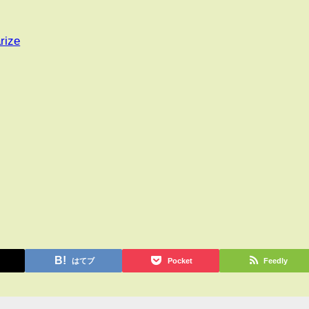
rize
はてブ
Pocket
Feedly