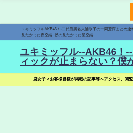
ユキミッフルAKB46！-二代目襲名火浦氷子の一同驚愕まとめ
見たかった夜空編--僕の見たかった星空編-
ユキミッフル--AKB46
ィックが止まらない？僕が
腐女子＜お客様皆様が掲載の記事等へアクセス、閲覧