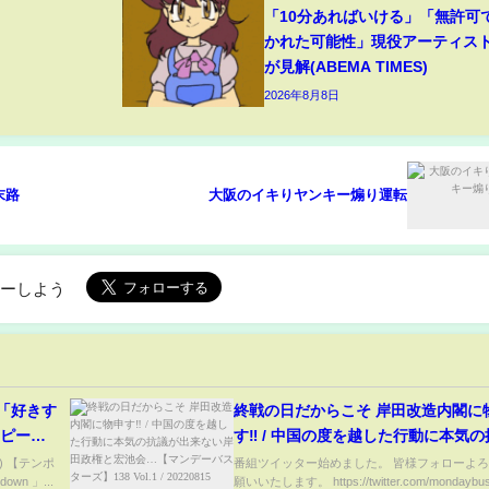
「10分あればいける」「無許可
かれた可能性」現役アーティス
が見解(ABEMA TIMES)
2026年8月8日
末路
大阪のイキりヤンキー煽り運転
ローしよう
曲「好きす
終戦の日だからこそ 岸田改造内閣に
スピード
す‼ / 中国の度を越した行動に本気
出来ない岸田政権と宏池会…【マン
n) 【テンポ
番組ツイッター始めました。 皆様フォローよ
own 」...
願いいたします。 https://twitter.com/mondaybus
スターズ】138 Vol.1 / 20220815