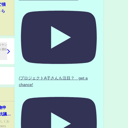
で描
トら
/プロジェクトA子さんも注目？ get a
chance!
物申
の抗議が
デーバ
ろしくお
ters