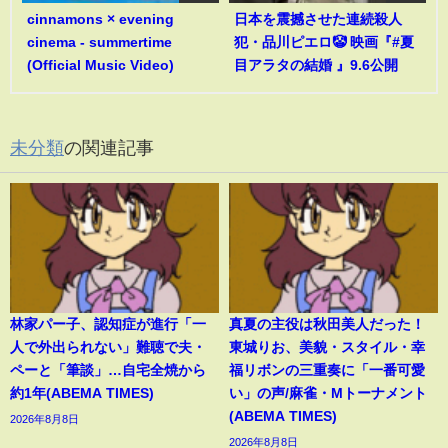
cinnamons × evening
日本を震撼させた連続殺人
cinema - summertime
犯・品川ピエロ🤡 映画『#夏
(Official Music Video)
目アラタの結婚 』9.6公開
未分類
の関連記事
林家パー子、認知症が進行「一
真夏の主役は秋田美人だった！
人で外出られない」難聴で夫・
東城りお、美貌・スタイル・幸
ペーと「筆談」…自宅全焼から
福リボンの三重奏に「一番可愛
約1年(ABEMA TIMES)
い」の声/麻雀・Mトーナメント
(ABEMA TIMES)
2026年8月8日
2026年8月8日