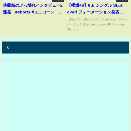
佐藤航のぶっ壊れインタビュー2
【櫻坂46】6th シングル Start
連発 #shorts #ユニコーン #
over! フォーメーション発表
パチンコ #競艇 #ボートレ
sakurazaka46 6th single Start
...
【櫻坂46】6th シングル Start over! フォー
メーション発表 sakurazaka46 6th single
ース #推しの子
over! formation
Start ov...
s