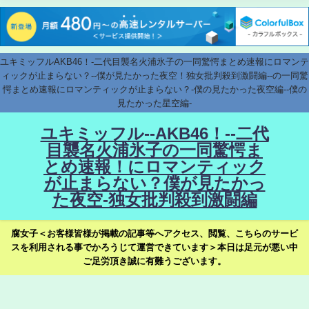
ユキミッフルAKB46！-二代目襲名火浦氷子の一同驚愕まとめ速報にロマンテ
ィックが止まらない？--僕が見たかった夜空！独女批判殺到激闘編--の一同驚
愕まとめ速報にロマンティックが止まらない？-僕の見たかった夜空編--僕の
見たかった星空編-
ユキミッフル--AKB46！--二代
目襲名火浦氷子の一同驚愕ま
とめ速報！にロマンティック
が止まらない？僕が見たかっ
た夜空-独女批判殺到激闘編
腐女子＜お客様皆様が掲載の記事等へアクセス、閲覧、こちらのサービ
スを利用される事でかろうじて運営できています＞本日は足元が悪い中
ご足労頂き誠に有難うございます。