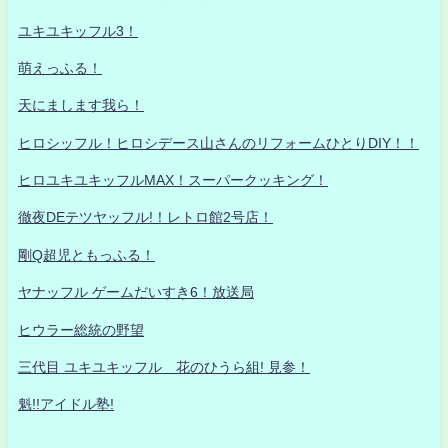
ユキユキッフル3！
萌えっふる！
天にまします我ら！
ヒロシッフル！ヒロシデース山さんのリフォームひとりDIY！！
ヒロユキユキッフルMAX！スーパークッキング！
徹夜DEテツヤッフル!！レトロ館2号店！
剛Q超児ともっふる！
ヤナッフル ゲームだいすき6！放送局
ヒウラー総統の野望
三代目 ユキユキッフル 花のひうら組! 見参！
魁!!アイドル塾!