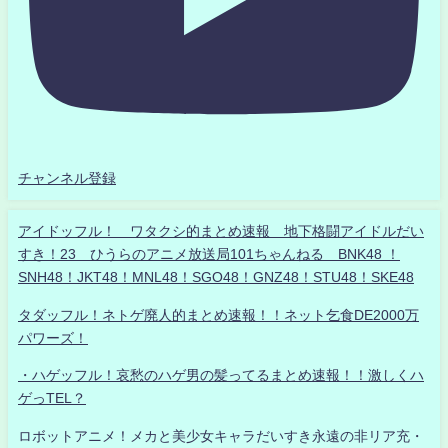
チャンネル登録
アイドッフル！ ワタクシ的まとめ速報 地下格闘アイドルだい
すき！23 ひうらのアニメ放送局101ちゃんねる BNK48 ！
SNH48！JKT48！MNL48！SGO48！GNZ48！STU48！SKE48
タダッフル！ネトゲ廃人的まとめ速報！！ネット乞食DE2000万
パワーズ！
・ハゲッフル！哀愁のハゲ男の髪ってるまとめ速報！！激しくハ
ゲっTEL？
ロボットアニメ！メカと美少女キャラだいすき永遠の非リア充・