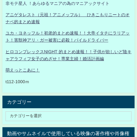
非モテ星人 ！あらゆるマニアの為のマニアックサイト
アニゲタレスト（元祖！アニメッフル） ひきこもりニートのオ
ナベ的まとめ速報
ユカ・ヨネッフル！初老的まとめ速報！！大帝イタチにラリアッ
ト！害獣神アリ・ガー被害に必殺！パイルドライバー
ヒロコンプレックスNIGHT 的まとめ速報！！子供が欲しいど陰キ
ャアラフィフ女子のめざせ！専業主婦！婚活計画編
萌えっとこあに！
t112-1000ｍ
カテゴリー
動画やサムネイルで使用している映像の著作権や肖像権