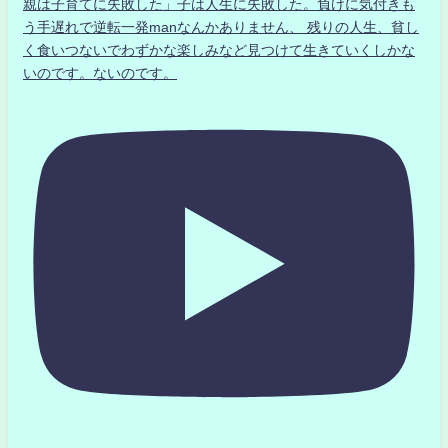
親は子育てに失敗した」子は人生に失敗した。負けに気付きも
う手遅れで逆転一発manなんかありません、 残りの人生、貧し
く食いつないでわずかな楽しみなど見つけて生きていくしかな
いのです。ないのです。