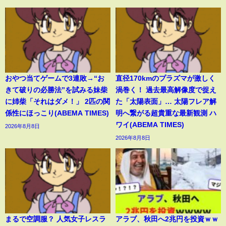
おやつ当てゲームで3連敗→“お
直径170kmのプラズマが激しく
きて破りの必勝法”を試みる妹柴
渦巻く！ 過去最高解像度で捉え
に姉柴「それはダメ！」 2匹の関
た「太陽表面」… 太陽フレア解
係性にほっこり(ABEMA TIMES)
明へ繋がる超貴重な最新観測 ハ
ワイ(ABEMA TIMES)
2026年8月8日
2026年8月8日
まるで空調服？ 人気女子レスラ
アラブ、秋田へ2兆円を投資ｗｗ