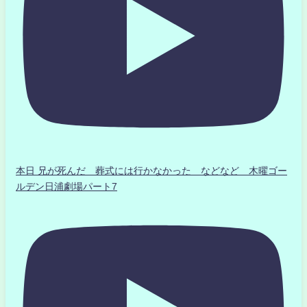
本日 兄が死んだ 葬式には行かなかった などなど 木曜ゴー
ルデン日浦劇場パート7