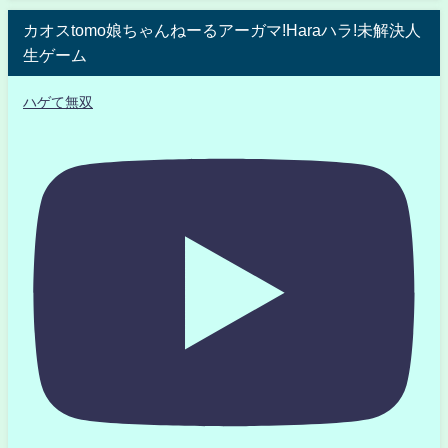
カオスtomo娘ちゃんねーるアーガマ!Haraハラ!未解決人
生ゲーム
ハゲて無双