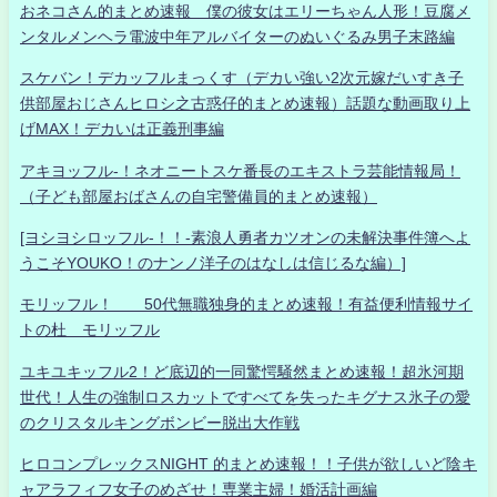
おネコさん的まとめ速報 僕の彼女はエリーちゃん人形！豆腐メ
ンタルメンヘラ電波中年アルバイターのぬいぐるみ男子末路編
スケバン！デカッフルまっくす（デカい強い2次元嫁だいすき子
供部屋おじさんヒロシ之古惑仔的まとめ速報）話題な動画取り上
げMAX！デカいは正義刑事編
アキヨッフル-！ネオニートスケ番長のエキストラ芸能情報局！
（子ども部屋おばさんの自宅警備員的まとめ速報）
[ヨシヨシロッフル-！！-素浪人勇者カツオンの未解決事件簿へよ
うこそYOUKO！のナンノ洋子のはなしは信じるな編）]
モリッフル！ 50代無職独身的まとめ速報！有益便利情報サイ
トの杜 モリッフル
ユキユキッフル2！ど底辺的一同驚愕騒然まとめ速報！超氷河期
世代！人生の強制ロスカットですべてを失ったキグナス氷子の愛
のクリスタルキングボンビー脱出大作戦
ヒロコンプレックスNIGHT 的まとめ速報！！子供が欲しいど陰キ
ャアラフィフ女子のめざせ！専業主婦！婚活計画編