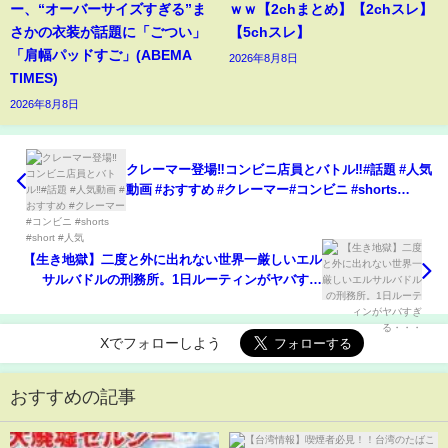
ー、“オーバーサイズすぎる”ま
ｗｗ【2chまとめ】【2chスレ】
さかの衣装が話題に「ごつい」
【5chスレ】
「肩幅パッドすご」(ABEMA
2026年8月8日
TIMES)
2026年8月8日
クレーマー登場‼️コンビニ店員とバトル‼️#話題 #人気
動画 #おすすめ #クレーマー#コンビニ #shorts
#short #人気
【生き地獄】二度と外に出れない世界一厳しいエル
サルバドルの刑務所。1日ルーティンがヤバすぎ
る・・・
Xでフォローしよう
おすすめの記事