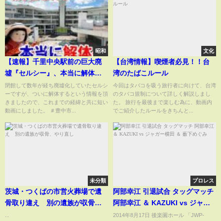
昭和
文化
【速報】千里中央駅前の巨大廃
【台湾情報】喫煙者必見！！台
墟『セルシー』、本当に解体
湾のたばこルール
へ・・・
閉館して数年が経ち廃墟化していたセルシ
今回はタバコを吸う旅行者に向けて、台湾
ーですが、ついに解体するという情報を頂
のタバコ規制について詳しく解説しまし
きましたので、これまでの経緯と共に短い
た。 旅行を最後まで楽しむ為に、動画内
動画にしました。 ＃豊中市...
でご紹介したルールをきちんと...
未分類
プロレス
茨城・つくばの市営火葬場で遺
阿部幸江 引退試合 タッグマッチ
骨取り違え 別の遺族が収骨、
阿部幸江 ＆ KAZUKI vs ジャガ
やり直し
ー横田 ＆ 薮下めぐみ
...
2014年8月17日 後楽園ホール 「JWP-