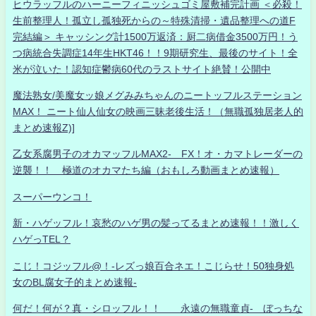
ヒウラッフルのハーニーフィニッシュゴミ屋敷補完計画 ＜必殺！
生前整理人！孤立し孤独死からの～特殊清掃・遺品整理への道F
完結編＞ キャッシング計1500万返済：厨二病借金3500万円！う
つ病統合失調症14年生HKT46！！9期研究生、最後のサイト！全
米が泣いた！認知症鬱病60代のラストサイト絶賛！公開中
魔法熟女/美魔女ッ娘メグみみちゃんのニートッフルステーション
MAX！ ニート仙人仙女の映画三昧老後生活！（無職孤独居老人的
まとめ速報Z)]
乙女系腐男子のオカマッフルMAX2- FX！オ・カマトレーダーの
逆襲！！ 極道のオカマたち編（おもしろ動画まとめ速報）
スーパーウンコ！
新・ハゲッフル！哀愁のハゲ男の髪ってるまとめ速報！！激しく
ハゲっTEL？
こじ！コジッフル@！-レズっ娘百合ネエ！こじらせ！50独身処
女のBL腐女子的まとめ速報-
何だ！何が？真・シロッフル！！ 永遠の無職童貞- ぼっちな