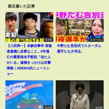
最近書いた記事
未分類
スターダム
【八田與一】未解決事件 容疑
中野たむ告別式でスターダム
者逮捕に必要なこと…9年逃
選手たち大号泣。
亡の重要指名手配犯「似た人
がいる」逮捕きっかけは目撃
情報｜ABEMA的ニュースシ
ョー
未分類
未分類