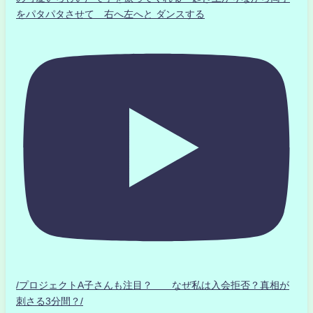
をパタパタさせて 右へ左へと ダンスする
/プロジェクトA子さんも注目？ なぜ私は入会拒否？真相が
刺さる3分間？/