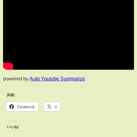
powered by
Auto Youtube Summarize
共有:
Facebook
X
いいね: