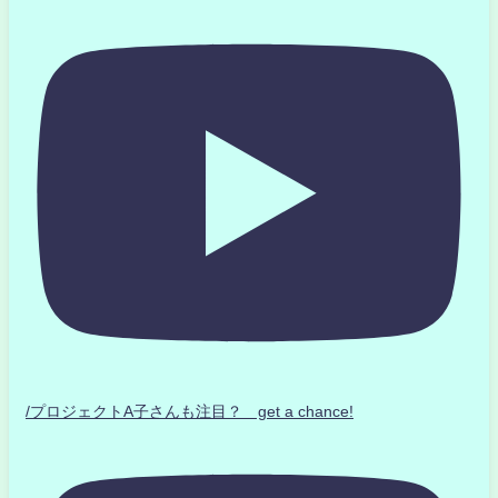
/プロジェクトA子さんも注目？ get a chance!