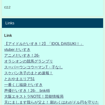
t112
Links
Link
【アイドルだいすき！2】「IDOL DAISUKI！」
vtuber だいすき
アニメだいすき！26-
オラシオンの競馬グランプリ
スーパーウンコウーマンT・子なし
スケバン氷子のまとめ速報！
とおやまエリア51
一番くじ福袋 だいすき
声優だいすき！26- bnk46
大阪エキストラNOTE！芸能情報局
天にまします我らが父よ！ 願わくはわがドル円を守りた