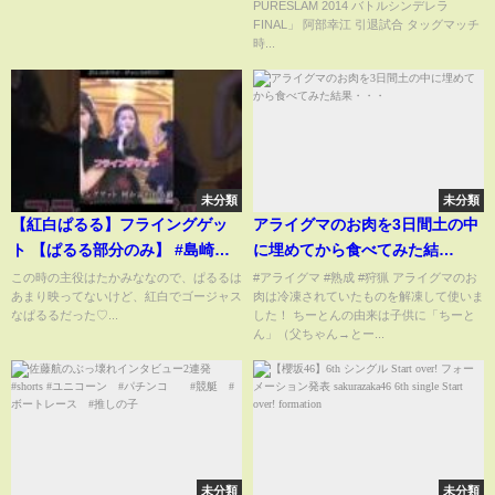
PURESLAM 2014 バトルシンデレラ
FINAL」 阿部幸江 引退試合 タッグマッチ
時...
未分類
未分類
【紅白ぱるる】フライングゲッ
アライグマのお肉を3日間土の中
ト 【ぱるる部分のみ】 #島崎遥
に埋めてから食べてみた結
香 #ぱるる #AKB48 #高橋みなみ
果・・・
この時の主役はたかみななので、ぱるるは
#アライグマ #熟成 #狩猟 アライグマのお
あまり映ってないけど、紅白でゴージャス
肉は冷凍されていたものを解凍して使いま
#前田敦子 #宮脇咲良 #指原莉乃
なぱるるだった♡...
した！ ちーとんの由来は子供に「ちーと
#渡辺麻友 #小嶋陽菜 #Shorts
ん」（父ちゃん→とー...
未分類
未分類