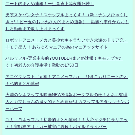
ニート的まとめ速報！一生童貞上等夜露死苦！
男装スケバン女子！スケッフルまっくす！（新・ナンノひゃくし
きっ!！ビー玉のおいぬさん的まとめ速報） 話題な事件からおも
しろ動画まで取り上げまっくす
ロボットアニメ！メカと美少女キャラだいすき永遠の非リア充・
非モテ星人 ！あらゆるマニアの為のマニアックサイト
ハルッフル-専業主夫的YOUTUBERまとめ速報！キモデブおた
く！初老人の介護生活！激動の1750日
アニゲタレスト（元祖！アニメッフル） ひきこもりニートのオ
ナベ的まとめ速報
火浦のシネマッフル映画NEWS情報ポータブルの杜！オネエ管理
人オカマちゃんの鬼女的まとめ速報!オカマッフルアタックナンバ
ーハーフ
ユカ・ヨネッフル！初老的まとめ速報！！大帝イタチにラリアッ
ト！害獣神アリ・ガー被害に必殺！パイルドライバー