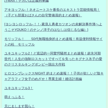
げMAX！デカいは正義刑事編
アキヨッフル-！ネオニートスケ番長のエキストラ芸能情報局！
（子ども部屋おばさんの自宅警備員的まとめ速報）
[ヨシヨシロッフル-！！-素浪人勇者カツオンの未解決事件簿へよ
うこそYOUKO！のナンノ洋子のはなしは信じるな編）]
モリッフル！ 50代無職独身的まとめ速報！有益便利情報サイ
トの杜 モリッフル
ユキユキッフル2！ど底辺的一同驚愕騒然まとめ速報！超氷河期
世代！人生の強制ロスカットですべてを失ったキグナス氷子の愛
のクリスタルキングボンビー脱出大作戦
ヒロコンプレックスNIGHT 的まとめ速報！！子供が欲しいど陰キ
ャアラフィフ女子のめざせ！専業主婦！婚活計画編
ユキユキッフル3！
萌えっふる！
天にまします我ら！