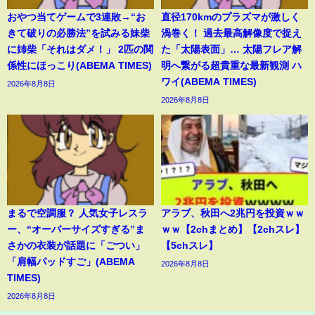
おやつ当てゲームで3連敗→“お
直径170kmのプラズマが激しく
きて破りの必勝法”を試みる妹柴
渦巻く！ 過去最高解像度で捉え
に姉柴「それはダメ！」 2匹の関
た「太陽表面」… 太陽フレア解
係性にほっこり(ABEMA TIMES)
明へ繋がる超貴重な最新観測 ハ
ワイ(ABEMA TIMES)
2026年8月8日
2026年8月8日
まるで空調服？ 人気女子レスラ
アラブ、秋田へ2兆円を投資ｗｗ
ー、“オーバーサイズすぎる”ま
ｗｗ【2chまとめ】【2chスレ】
さかの衣装が話題に「ごつい」
【5chスレ】
「肩幅パッドすご」(ABEMA
2026年8月8日
TIMES)
2026年8月8日