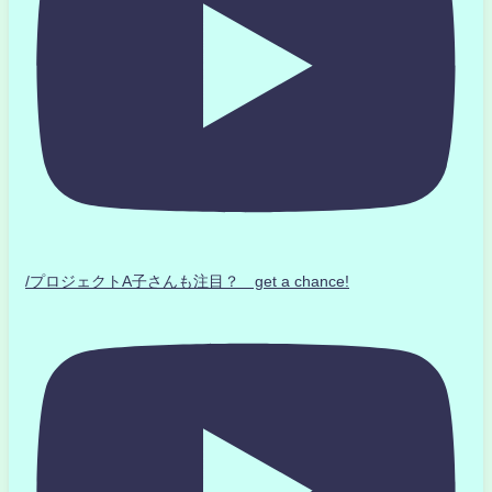
/プロジェクトA子さんも注目？ get a chance!