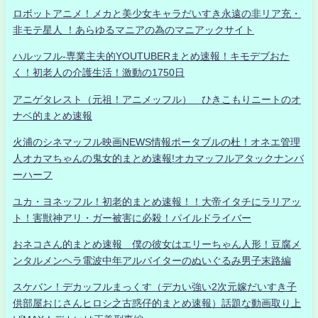
ロボットアニメ！メカと美少女キャラだいすき永遠の非リア充・
非モテ星人 ！あらゆるマニアの為のマニアックサイト
ハルッフル-専業主夫的YOUTUBERまとめ速報！キモデブおた
く！初老人の介護生活！激動の1750日
アニゲタレスト（元祖！アニメッフル） ひきこもりニートのオ
ナベ的まとめ速報
火浦のシネマッフル映画NEWS情報ポータブルの杜！オネエ管理
人オカマちゃんの鬼女的まとめ速報!オカマッフルアタックナンバ
ーハーフ
ユカ・ヨネッフル！初老的まとめ速報！！大帝イタチにラリアッ
ト！害獣神アリ・ガー被害に必殺！パイルドライバー
おネコさん的まとめ速報 僕の彼女はエリーちゃん人形！豆腐メ
ンタルメンヘラ電波中年アルバイターのぬいぐるみ男子末路編
スケバン！デカッフルまっくす（デカい強い2次元嫁だいすき子
供部屋おじさんヒロシ之古惑仔的まとめ速報）話題な動画取り上