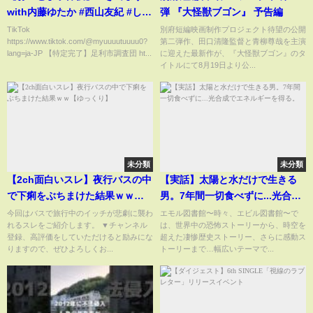
with内藤ゆたか #西山友紀 #しん
弾 『大怪獣ブゴン』 予告編
やっちょ #えみたろ
TikTok
別府短編映画制作プロジェクト待望の公開
https://www.tiktok.com/@myuuuutuuuu0?
第二弾作、田口清隆監督と青柳尊哉を主演
lang=ja-JP 【特定完了】足利市調査団 ht...
に迎えた最新作が、『大怪獣ブゴン』のタ
イトルにて8月19日より公...
未分類
未分類
【2ch面白いスレ】夜行バスの中
【実話】太陽と水だけで生きる
で下痢をぶちまけた結果ｗｗ
男。7年間一切食べずに...光合成
【ゆっくり】
でエネルギーを得る。
今回はバスで旅行中のイッチが悲劇に襲わ
エモル図書館〜時々、エビル図書館〜で
れるスレをご紹介します。 ▼チャンネル
は、世界中の恐怖ストーリーから、時空を
登録、高評価をしていただけると励みにな
超えた凄惨歴史ストーリー、さらに感動ス
りますので、ぜひよろしくお...
トーリーまで…幅広いテーマで...