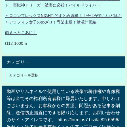
ト！害獣神アリ・ガー被害に必殺！パイルドライバー
ヒロコンプレックスNIGHT 的まとめ速報！！子供が欲しいど陰キ
ャアラフィフ女子のめざせ！専業主婦！婚活計画編
萌えっとこあに！
t112-1000ｍ
カテゴリー
動画やサムネイルで使用している映像の著作権や肖像権
等は全てその権利所有者様に帰属いたします。申しわけ
ございません。お客様からの要望、問題がある記事を削
除、送信防止措置にできる限り応じます。お問い合わせ
のサイトアドレスです。 https://form.os7.biz/f/c82c6596/
当サイトは各動画共有サイトへのアップロードは行なっ