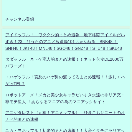
チャンネル登録
アイドッフル！ ワタクシ的まとめ速報 地下格闘アイドルだい
すき！23 ひうらのアニメ放送局101ちゃんねる BNK48 ！
SNH48！JKT48！MNL48！SGO48！GNZ48！STU48！SKE48
タダッフル！ネトゲ廃人的まとめ速報！！ネット乞食DE2000万
パワーズ！
・ハゲッフル！哀愁のハゲ男の髪ってるまとめ速報！！激しくハ
ゲっTEL？
ロボットアニメ！メカと美少女キャラだいすき永遠の非リア充・
非モテ星人 ！あらゆるマニアの為のマニアックサイト
アニゲタレスト（元祖！アニメッフル） ひきこもりニートのオ
ナベ的まとめ速報
ユカ・ヨネッフル！初老的まとめ速報！！大帝イタチにラリアッ