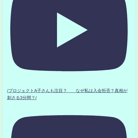
/プロジェクトA子さんも注目？ なぜ私は入会拒否？真相が
刺さる3分間？/