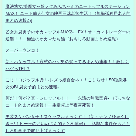
魔法熟女/美魔女ッ娘メグみみちゃんのニートッフルステーション
MAX！ ニート仙人仙女の映画三昧老後生活！（無職孤独居老人的
まとめ速報Z)]
乙女系腐男子のオカマッフルMAX2- FX！オ・カマトレーダーの
逆襲！！ 極道のオカマたち編（おもしろ動画まとめ速報）
スーパーウンコ！
新・ハゲッフル！哀愁のハゲ男の髪ってるまとめ速報！！激しく
ハゲっTEL？
こじ！コジッフル@！-レズっ娘百合ネエ！こじらせ！50独身処
女のBL腐女子的まとめ速報-
何だ！何が？真・シロッフル！！ 永遠の無職童貞- ぼっちな
ニート的まとめ速報！一生童貞上等夜露死苦！
男装スケバン女子！スケッフルまっくす！（新・ナンノひゃくし
きっ!！ビー玉のおいぬさん的まとめ速報） 話題な事件からおも
しろ動画まで取り上げまっくす