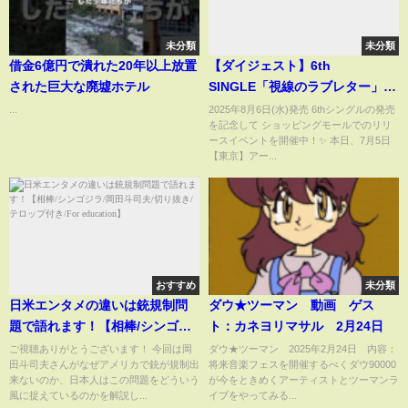
未分類
未分類
借金6億円で潰れた20年以上放置
【ダイジェスト】6th
された巨大な廃墟ホテル
SINGLE「視線のラブレター」リ
リースイベント
...
2025年8月6日(水)発売 6thシングルの発売
を記念して ショッピングモールでのリリ
ースイベントを開催中！✨ 本日、7月5日
【東京】アー...
おすすめ
未分類
日米エンタメの違いは銃規制問
ダウ★ツーマン 動画 ゲス
題で語れます！【相棒/シンゴジ
ト：カネヨリマサル 2月24日
ラ/岡田斗司夫/切り抜き/テロップ
ご視聴ありがとうございます！ 今回は岡
ダウ★ツーマン 2025年2月24日 内容：
田斗司夫さんがなぜアメリカで銃が規制出
将来音楽フェスを開催するべくダウ90000
付き/For education】
来ないのか、日本人はこの問題をどういう
が今をときめくアーティストとツーマンラ
風に捉えているのかを解説し...
イブをやってみる...