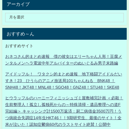
アーカイブ
おすすめ～ん
おすすめサイト
おネコさん的まとめ速報 僕の彼女はエリーちゃん人形！豆腐メ
ンタルメンヘラ電波中年アルバイターのぬいぐるみ男子末路編
アイドッフル！ ワタクシ的まとめ速報 地下格闘アイドルだい
すき！23 ひうらのアニメ放送局101ちゃんねる BNK48 ！
SNH48！JKT48！MNL48！SGO48！GNZ48！STU48！SKE48
ヒウラッフルのハーニーフィニッシュゴミ屋敷補完計画 ＜必殺！
生前整理人！孤立し孤独死からの～特殊清掃・遺品整理への道F
完結編＞ キャッシング計1500万返済：厨二病借金3500万円！う
つ病統合失調症14年生HKT46！！9期研究生、最後のサイト！全
米が泣いた！認知症鬱病60代のラストサイト絶賛！公開中