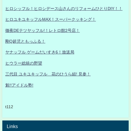
ヒロシッフル！ヒロシデース山さんのリフォームひとりDIY！！
ヒロユキユキッフルMAX！スーパークッキング！
徹夜DEテツヤッフル!！レトロ館2号店！
剛Q超児ともっふる！
ヤナッフル ゲームだいすき6！放送局
ヒウラー総統の野望
三代目 ユキユキッフル 花のひうら組! 見参！
魁!!アイドル塾!
t112
Links