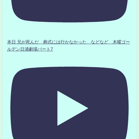
本日 兄が死んだ 葬式には行かなかった などなど 木曜ゴー
ルデン日浦劇場パート7