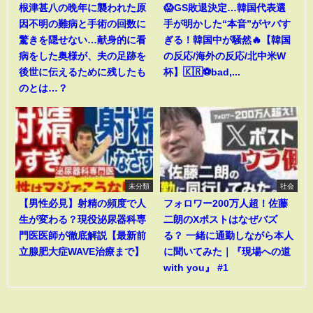
根津甚八の晩年に襲われた原
😱GS敗退決定…韓国代表選
因不明の難病と手術の回数に
手が明かした“本音”がヤバす
驚きを隠せない…献身的に看
ぎる！韓国中が騒然🔥【韓国
病をした奥様が、夫の足跡を
の反応/海外の反応/北中米W
後世に伝えるために残したも
杯】🇰🇷⚽bad,...
のとは…？
未分類
社会
【男性必見】射精の頻度で人
フォロワー200万人超！佐藤
生が変わる？現役泌尿器科専
二朗のXポストはなぜバズ
門医医師が徹底解説【最新前
る？ 一緒に通勤しながら本人
立腺肥大症WAVE治療まで】
に聞いてみた｜『現場への道
with you』 #1