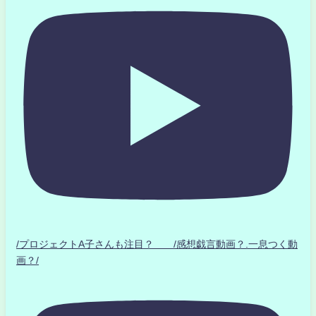
/プロジェクトA子さんも注目？ /感想戯言動画？.一息つく動
画？/