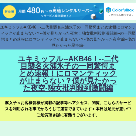
ユキミッフルAKB46！-二代目襲名火浦氷子の一同驚愕まとめ速報にロマンテ
ィックが止まらない？--僕が見たかった夜空！独女批判殺到激闘編--の一同驚
愕まとめ速報にロマンティックが止まらない？-僕の見たかった夜空編--僕の
見たかった星空編-
ユキミッフル--AKB46！--二代
目襲名火浦氷子の一同驚愕ま
とめ速報！にロマンティック
が止まらない？僕が見たかっ
た夜空-独女批判殺到激闘編
腐女子＜お客様皆様が掲載の記事等へアクセス、閲覧、こちらのサービ
スを利用される事でかろうじて運営できています＞本日は足元が悪い中
ご足労頂き誠に有難うございます。