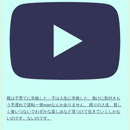
親は子育てに失敗した」子は人生に失敗した。負けに気付きも
う手遅れで逆転一発manなんかありません、 残りの人生、貧し
く食いつないでわずかな楽しみなど見つけて生きていくしかな
いのです。ないのです。