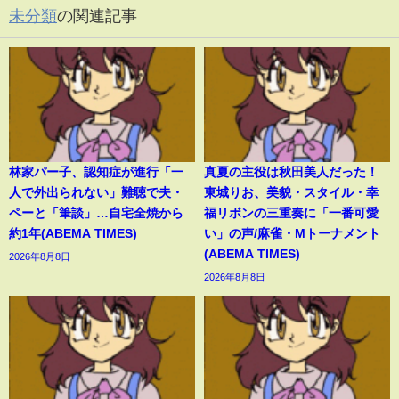
未分類
の関連記事
林家パー子、認知症が進行「一
真夏の主役は秋田美人だった！
人で外出られない」難聴で夫・
東城りお、美貌・スタイル・幸
ペーと「筆談」…自宅全焼から
福リボンの三重奏に「一番可愛
約1年(ABEMA TIMES)
い」の声/麻雀・Mトーナメント
(ABEMA TIMES)
2026年8月8日
2026年8月8日