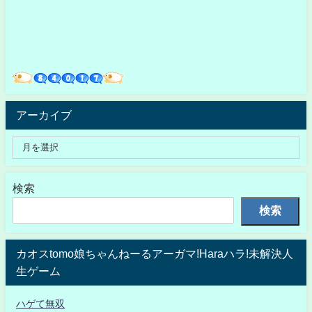
アーカイブ
検索
検索
カオスtomo娘ちゃんねーるアーガマ!Haraハラ!未解決人
生ゲーム
ハゲて無双