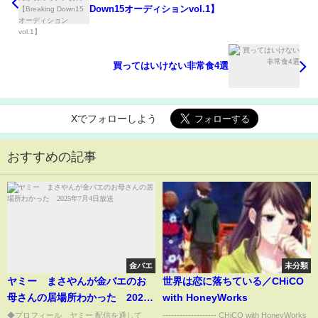
Down15オーディションvol.1】
買ってはいけない非常食4選
Xでフォローしよう
おすすめの記事
金バエ
未分類
ヤミー まさやんが金バエのお
世界は恋に落ちている／CHiCO
母さんの居場所わかった 2025
with HoneyWorks
年7月4日放送
◆プロフィール ヤミー 配信を通して
------------------- CHiCO with HoneyWorks