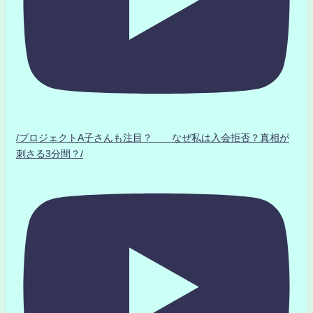
/プロジェクトA子さんも注目？ なぜ私は入会拒否？真相が
刺さる3分間？/