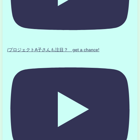
/プロジェクトA子さんも注目？ get a chance!