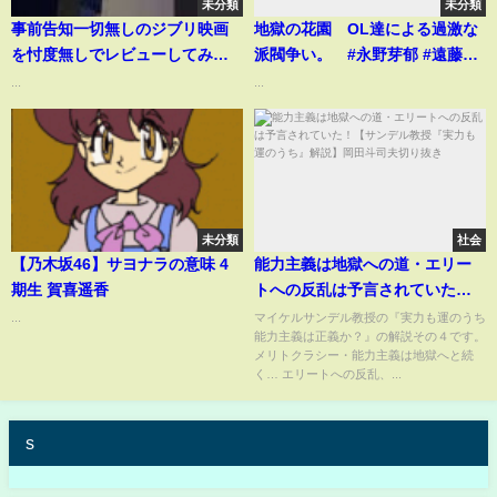
未分類
未分類
事前告知一切無しのジブリ映画
地獄の花園 OL達による過激な
を忖度無しでレビューしてみた
派閥争い。 #永野芽郁 #遠藤憲
【ネタバレ無し】 #君たちはど
一 #川栄李奈 #菜々緒 #大島美幸
...
...
う生きるか #映画 #ジブリ #
#小池栄子 #映画 #movie #fanny
宮崎駿 #スタジオジブリ #新作
#shorts
未分類
社会
【乃木坂46】サヨナラの意味 4
能力主義は地獄への道・エリー
期生 賀喜遥香
トへの反乱は予言されていた！
【サンデル教授『実力も運のう
...
マイケルサンデル教授の『実力も運のうち
能力主義は正義か？』の解説その４です。
ち』解説】岡田斗司夫切り抜き
メリトクラシー・能力主義は地獄へと続
く… エリートへの反乱、...
s