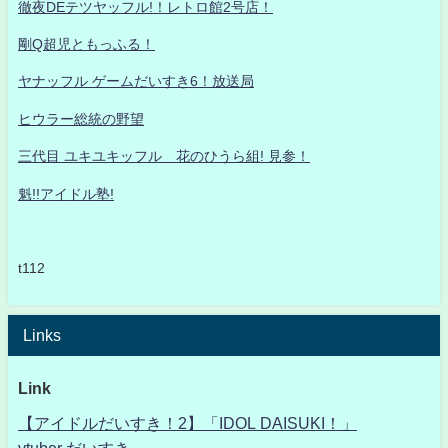
徹夜DEテツヤッフル!！レトロ館2号店！
剛Q超児ともっふる！
ヤナッフル ゲームだいすき6！放送局
ヒウラー総統の野望
三代目 ユキユキッフル 花のひうら組! 見参！
魁!!アイドル塾!
t112
Links
Link
【アイドルだいすき！2】「IDOL DAISUKI！」
vtuber だいすき