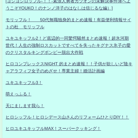
[ヨシヨシロッフル-！！-素浪人勇者カツオンの未解決事件簿へよ
うこそYOUKO！のナンノ洋子のはなしは信じるな編）]
モリッフル！ 50代無職独身的まとめ速報！有益便利情報サイ
トの杜 モリッフル
ユキユキッフル2！ど底辺的一同驚愕騒然まとめ速報！超氷河期
世代！人生の強制ロスカットですべてを失ったキグナス氷子の愛
のクリスタルキングボンビー脱出大作戦
ヒロコンプレックスNIGHT 的まとめ速報！！子供が欲しいど陰キ
ャアラフィフ女子のめざせ！専業主婦！婚活計画編
ユキユキッフル3！
萌えっふる！
天にまします我ら！
ヒロシッフル！ヒロシデース山さんのリフォームひとりDIY！！
ヒロユキユキッフルMAX！スーパークッキング！