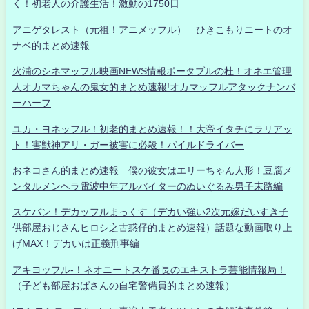
く！初老人の介護生活！激動の1750日
アニゲタレスト（元祖！アニメッフル） ひきこもりニートのオ
ナベ的まとめ速報
火浦のシネマッフル映画NEWS情報ポータブルの杜！オネエ管理
人オカマちゃんの鬼女的まとめ速報!オカマッフルアタックナンバ
ーハーフ
ユカ・ヨネッフル！初老的まとめ速報！！大帝イタチにラリアッ
ト！害獣神アリ・ガー被害に必殺！パイルドライバー
おネコさん的まとめ速報 僕の彼女はエリーちゃん人形！豆腐メ
ンタルメンヘラ電波中年アルバイターのぬいぐるみ男子末路編
スケバン！デカッフルまっくす（デカい強い2次元嫁だいすき子
供部屋おじさんヒロシ之古惑仔的まとめ速報）話題な動画取り上
げMAX！デカいは正義刑事編
アキヨッフル-！ネオニートスケ番長のエキストラ芸能情報局！
（子ども部屋おばさんの自宅警備員的まとめ速報）