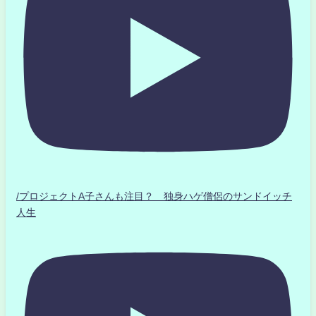
/プロジェクトA子さんも注目？ 独身ハゲ僧侶のサンドイッチ
人生