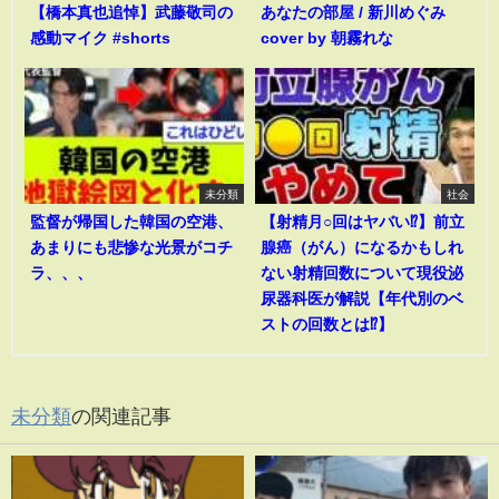
【橋本真也追悼】武藤敬司の
あなたの部屋 / 新川めぐみ
感動マイク #shorts
cover by 朝霧れな
未分類
社会
監督が帰国した韓国の空港、
【射精月○回はヤバい⁉︎】前立
あまりにも悲惨な光景がコチ
腺癌（がん）になるかもしれ
ラ、、、
ない射精回数について現役泌
尿器科医が解説【年代別のベ
ストの回数とは⁉︎】
未分類
の関連記事