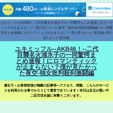
ユキミッフルAKB46！-二代目襲名火浦氷子の一同驚愕まとめ速報にロマンテ
ィックが止まらない？--僕が見たかった夜空！独女批判殺到激闘編--の一同驚
愕まとめ速報にロマンティックが止まらない？-僕の見たかった夜空編--僕の
見たかった星空編-
ユキミッフル--AKB46！--二代
目襲名火浦氷子の一同驚愕ま
とめ速報！にロマンティック
が止まらない？僕が見たかっ
た夜空-独女批判殺到激闘編
腐女子＜お客様皆様が掲載の記事等へアクセス、閲覧、こちらのサービ
スを利用される事でかろうじて運営できています＞本日は足元が悪い中
ご足労頂き誠に有難うございます。