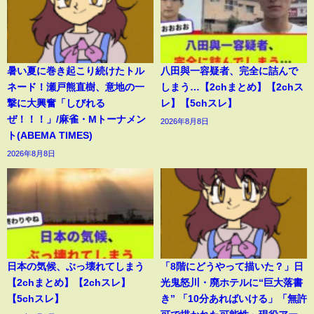
暑い夏に巻き起こり続けたトル
八田與一容疑者、完全に詰んで
ネード！瀬戸熊直樹、意地の一
しまう…【2chまとめ】【2chス
撃に大興奮「しびれる
レ】【5chスレ】
ぜ！！！」/麻雀・Mトーナメン
2026年8月8日
ト(ABEMA TIMES)
2026年8月8日
日本の気候、ぶっ壊れてしまう
「8階にどうやって描いた？」日
【2chまとめ】【2chスレ】
光鬼怒川・廃ホテルに“巨大落書
【5chスレ】
き” 「10分あればいける」「無許