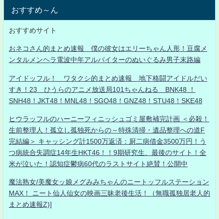
おすすめ～ん
おすすめサイト
おネコさん的まとめ速報 僕の彼女はエリーちゃん人形！豆腐メ
ンタルメンヘラ電波中年アルバイターのぬいぐるみ男子末路編
アイドッフル！ ワタクシ的まとめ速報 地下格闘アイドルだい
すき！23 ひうらのアニメ放送局101ちゃんねる BNK48 ！
SNH48！JKT48！MNL48！SGO48！GNZ48！STU48！SKE48
ヒウラッフルのハーニーフィニッシュゴミ屋敷補完計画 ＜必殺！
生前整理人！孤立し孤独死からの～特殊清掃・遺品整理への道F
完結編＞ キャッシング計1500万返済：厨二病借金3500万円！う
つ病統合失調症14年生HKT46！！9期研究生、最後のサイト！全
米が泣いた！認知症鬱病60代のラストサイト絶賛！公開中
魔法熟女/美魔女ッ娘メグみみちゃんのニートッフルステーション
MAX！ ニート仙人仙女の映画三昧老後生活！（無職孤独居老人的
まとめ速報Z)]