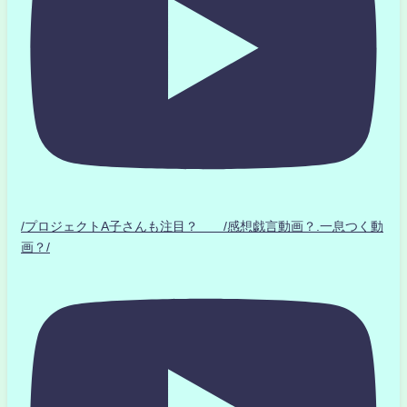
/プロジェクトA子さんも注目？ /感想戯言動画？.一息つく動
画？/