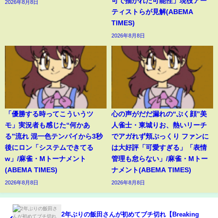
可で描かれた可能性」現役アー
2026年8月8日
ティストらが見解(ABEMA
TIMES)
2026年8月8日
「優勝する時ってこういうツ
心の声がだだ漏れの“ぷく顔”美
モ」実況者も感じた“何かあ
人雀士・東城りお、熱いリーチ
る”流れ 混一色テンパイから3秒
でアガれず頬ぷっくり ファンに
後にロン「システムできてる
は大好評「可愛すぎる」「表情
w」/麻雀・Mトーナメント
管理も怠らない」/麻雀・Mトー
(ABEMA TIMES)
ナメント(ABEMA TIMES)
2026年8月8日
2026年8月8日
2年ぶりの飯田さんが初めてブチ切れ【Breaking