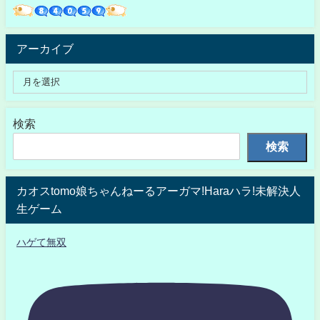
アーカイブ
検索
検索
カオスtomo娘ちゃんねーるアーガマ!Haraハラ!未解決人
生ゲーム
ハゲて無双