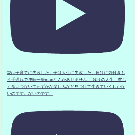
親は子育てに失敗した」子は人生に失敗した。負けに気付きも
う手遅れで逆転一発manなんかありません、 残りの人生、貧し
く食いつないでわずかな楽しみなど見つけて生きていくしかな
いのです。ないのです。