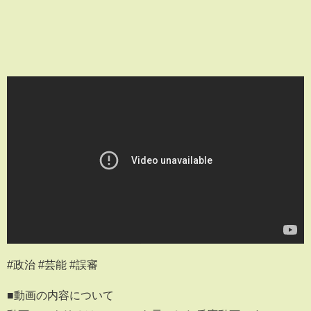
#政治 #芸能 #誤審
■動画の内容について