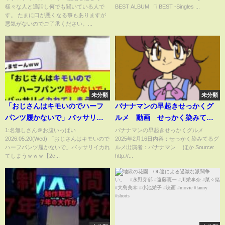
様々な人と通話し何でも聞いている人で
BEST ALBUM 「i BEST -Singles ...
す。 たまに口が悪くなる事もありますが
悪気がないのでご了承ください。...
未分類
未分類
「おじさんはキモいのでハーフ
バナナマンの早起きせっかくグ
パンツ履かないで」バッサリイ
ルメ 動画 せっかく染みてる
カれてしまうｗｗｗ【2chまと
グルメ 2月16日
1:名無しさん＠お腹いっぱい
バナナマンの早起きせっかくグルメ
2026.05.20(Wed) 「おじさんはキモいので
2025年2月16日内容：せっかく染みてるグ
め】【2chスレ】【5chスレ】
ハーフパンツ履かないで」バッサリイカれ
ルメ出演者：バナナマン ほか Source:
てしまうｗｗｗ【2c...
http://...