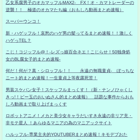
乙女系腐男子のオカマッフルMAX2- FX！オ・カマトレーダーの
逆襲！！ 極道のオカマたち編（おもしろ動画まとめ速報）
スーパーウンコ！
新・ハゲッフル！哀愁のハゲ男の髪ってるまとめ速報！！激しく
ハゲっTEL？
こじ！コジッフル@！-レズっ娘百合ネエ！こじらせ！50独身処
女のBL腐女子的まとめ速報-
何だ！何が？真・シロッフル！！ 永遠の無職童貞- ぼっちな
ニート的まとめ速報！一生童貞上等夜露死苦！
男装スケバン女子！スケッフルまっくす！（新・ナンノひゃくし
きっ!！ビー玉のおいぬさん的まとめ速報） 話題な事件からおも
しろ動画まで取り上げまっくす
ロボットアニメ！メカと美少女キャラだいすき永遠の非リア充・
非モテ星人 ！あらゆるマニアの為のマニアックサイト
ハルッフル-専業主夫的YOUTUBERまとめ速報！キモデブおた