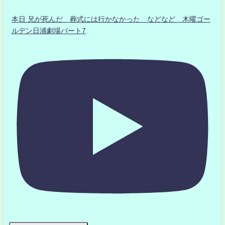
本日 兄が死んだ 葬式には行かなかった などなど 木曜ゴー
ルデン日浦劇場パート7