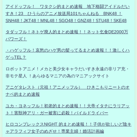
アイドッフル！ ワタクシ的まとめ速報 地下格闘アイドルだい
すき！23 ひうらのアニメ放送局101ちゃんねる BNK48 ！
SNH48！JKT48！MNL48！SGO48！GNZ48！STU48！SKE48
タダッフル！ネトゲ廃人的まとめ速報！！ネット乞食DE2000万
パワーズ！
・ハゲッフル！哀愁のハゲ男の髪ってるまとめ速報！！激しくハ
ゲっTEL？
ロボットアニメ！メカと美少女キャラだいすき永遠の非リア充・
非モテ星人 ！あらゆるマニアの為のマニアックサイト
アニゲタレスト（元祖！アニメッフル） ひきこもりニートのオ
ナベ的まとめ速報
ユカ・ヨネッフル！初老的まとめ速報！！大帝イタチにラリアッ
ト！害獣神アリ・ガー被害に必殺！パイルドライバー
ヒロコンプレックスNIGHT 的まとめ速報！！子供が欲しいど陰キ
ャアラフィフ女子のめざせ！専業主婦！婚活計画編