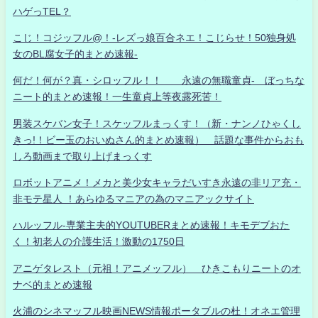
ハゲっTEL？
こじ！コジッフル@！-レズっ娘百合ネエ！こじらせ！50独身処
女のBL腐女子的まとめ速報-
何だ！何が？真・シロッフル！！ 永遠の無職童貞- ぼっちな
ニート的まとめ速報！一生童貞上等夜露死苦！
男装スケバン女子！スケッフルまっくす！（新・ナンノひゃくし
きっ!！ビー玉のおいぬさん的まとめ速報） 話題な事件からおも
しろ動画まで取り上げまっくす
ロボットアニメ！メカと美少女キャラだいすき永遠の非リア充・
非モテ星人 ！あらゆるマニアの為のマニアックサイト
ハルッフル-専業主夫的YOUTUBERまとめ速報！キモデブおた
く！初老人の介護生活！激動の1750日
アニゲタレスト（元祖！アニメッフル） ひきこもりニートのオ
ナベ的まとめ速報
火浦のシネマッフル映画NEWS情報ポータブルの杜！オネエ管理