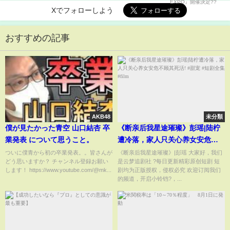
Xでフォローしよう
おすすめの記事
AKB48
未分類
僕が見たかった青空 山口結杏 卒
《断亲后我星途璀璨》彭瑶|陆柠
業発表 について思うこと。
遭冷落，家人只关心养女安危不
顾其死活! #甜宠 #短剧全集 #film
ついに僕青から初の卒業発表。。皆さんが
《断亲后我星途璀璨》|彭瑶 大家好，我们
どう思いますか？ チャンネル登録お願い
是云梦追剧社 ?每日更新精彩原创短剧 短
します！ https://www.youtube.com/@mk...
剧均为正版授权，侵权必究 欢迎订阅我们
的频道，开启小铃铛?，...