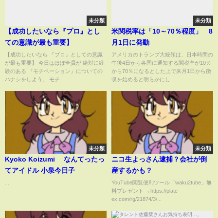
未分類
未分類
【成功したいなら『プロ』とし
米関税率は「10～70％程度」 8
ての意識が最も重要】
月1日に発動
【成功したいなら 『プロ』としての意識
アメリカのトランプ大統領は、日本時間の
が最も重要】 今日はほぼ全員が 絶対に経
午後4日から各国に通知する関税率が10％
験のある 『モチベーション』についての
から70％になるとした上で来月1日から徴
ハナシをしよう。 モチ...
収を始めると明らかにし...
未分類
未分類
Kyoko Koizumi なんてったっ
ニコ生よっさん逮捕？会社が倒
てアイドル 小泉今日子
産するかも？
...
YouTube閲覧便利ツール「waku2tube」無
料プレゼント →https://plate-
ex.com/rg/21874/3/...