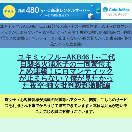
ユキミッフルAKB46！-二代目襲名火浦氷子の一同驚愕まとめ速報にロマンテ
ィックが止まらない？--僕が見たかった夜空！独女批判殺到激闘編--の一同驚
愕まとめ速報にロマンティックが止まらない？-僕の見たかった夜空編--僕の
見たかった星空編-
ユキミッフル--AKB46！--二代
目襲名火浦氷子の一同驚愕ま
とめ速報！にロマンティック
が止まらない？僕が見たかっ
た夜空-独女批判殺到激闘編
腐女子＜お客様皆様が掲載の記事等へアクセス、閲覧、こちらのサービ
スを利用される事でかろうじて運営できています＞本日は足元が悪い中
ご足労頂き誠に有難うございます。