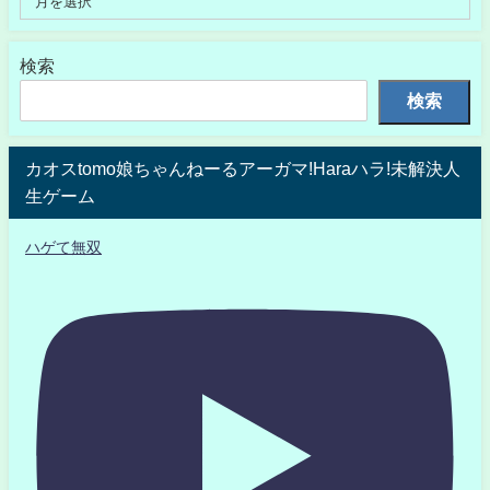
検索
検索
カオスtomo娘ちゃんねーるアーガマ!Haraハラ!未解決人
生ゲーム
ハゲて無双