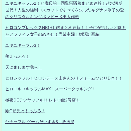
ユキユキッフル2！ど底辺的一同驚愕騒然まとめ速報！超氷河期
世代！人生の強制ロスカットですべてを失ったキグナス氷子の愛
のクリスタルキングボンビー脱出大作戦
ヒロコンプレックスNIGHT 的まとめ速報！！子供が欲しいど陰キ
ャアラフィフ女子のめざせ！専業主婦！婚活計画編
ユキユキッフル3！
萌えっふる！
天にまします我ら！
ヒロシッフル！ヒロシデース山さんのリフォームひとりDIY！！
ヒロユキユキッフルMAX！スーパークッキング！
徹夜DEテツヤッフル!！レトロ館2号店！
剛Q超児ともっふる！
ヤナッフル ゲームだいすき6！放送局