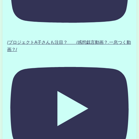
/プロジェクトA子さんも注目？ /感想戯言動画？.一息つく動
画？/