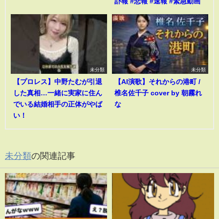
訃報 #悲報 #速報 #緊急動画
未分類
未分類
【プロレス】中野たむが引退
【AI演歌】それからの港町 /
した真相…一緒に実家に住ん
椎名佐千子 cover by 朝霧れ
でいる結婚相手の正体がやば
な
い！
未分類
の関連記事