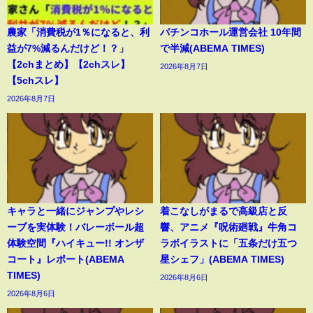
農家「消費税が1％になると、利
パチンコホール運営会社 10年間
益が7%減るんだけど！？」
で半減(ABEMA TIMES)
【2chまとめ】【2chスレ】
2026年8月7日
【5chスレ】
2026年8月7日
キャラと一緒にジャンプやレシ
着こなしがまるで高級店と反
ーブを実体験！バレーボール超
響、アニメ『呪術廻戦』牛角コ
体験空間『ハイキュー!! オンザ
ラボイラストに「五条だけ五つ
コート』レポート(ABEMA
星シェフ」(ABEMA TIMES)
TIMES)
2026年8月6日
2026年8月6日