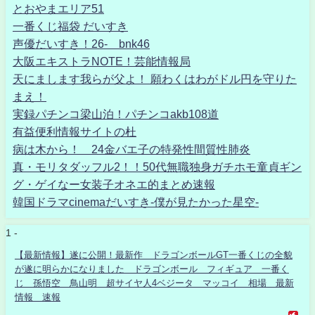
とおやまエリア51
一番くじ福袋 だいすき
声優だいすき！26- bnk46
大阪エキストラNOTE！芸能情報局
天にまします我らが父よ！ 願わくはわがドル円を守りた
まえ！
実録パチンコ梁山泊！パチンコakb108道
有益便利情報サイトの杜
病は木から！ 24金バエ子の特発性間質性肺炎
真・モリタダッフル2！！50代無職独身ガチホモ童貞ギン
グ・ゲイなー女装子オネエ的まとめ速報
韓国ドラマcinemaだいすき-僕が見たかった星空-
1 -
【最新情報】遂に公開！最新作 ドラゴンボールGT一番くじの全貌
が遂に明らかになりました ドラゴンボール フィギュア 一番く
じ 孫悟空 鳥山明 超サイヤ人4ベジータ マッコイ 相場 最新
情報 速報