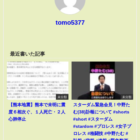
tomo5377
最近書いた記事
未分類
未分類
【熊本地震】熊本で未明に震
スターダム緊急会見！中野た
度６相次ぐ、１人死亡・２人
む(38)訃報について #shorts
心肺停止
#short #スターダム
#stardom #プロレス #女子プ
ロレス #格闘技 #中野たむ #