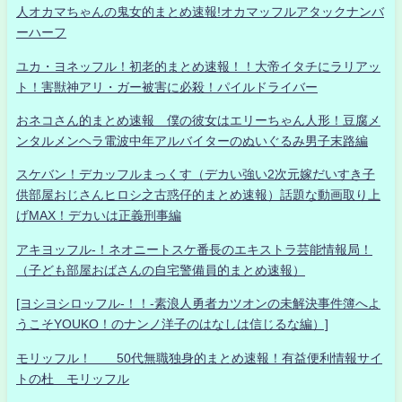
人オカマちゃんの鬼女的まとめ速報!オカマッフルアタックナンバ
ーハーフ
ユカ・ヨネッフル！初老的まとめ速報！！大帝イタチにラリアッ
ト！害獣神アリ・ガー被害に必殺！パイルドライバー
おネコさん的まとめ速報 僕の彼女はエリーちゃん人形！豆腐メ
ンタルメンヘラ電波中年アルバイターのぬいぐるみ男子末路編
スケバン！デカッフルまっくす（デカい強い2次元嫁だいすき子
供部屋おじさんヒロシ之古惑仔的まとめ速報）話題な動画取り上
げMAX！デカいは正義刑事編
アキヨッフル-！ネオニートスケ番長のエキストラ芸能情報局！
（子ども部屋おばさんの自宅警備員的まとめ速報）
[ヨシヨシロッフル-！！-素浪人勇者カツオンの未解決事件簿へよ
うこそYOUKO！のナンノ洋子のはなしは信じるな編）]
モリッフル！ 50代無職独身的まとめ速報！有益便利情報サイ
トの杜 モリッフル