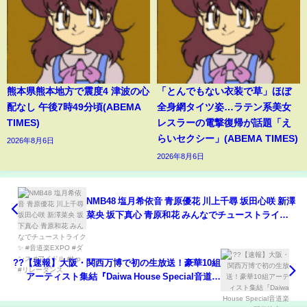
熊本県熊本地方で震度4 津波の心
「とんでもない衣装で草」ほぼ
配なし 午後7時49分頃(ABEMA
全身網タイツ姿…ラテン系美女
TIMES)
レスラーの電撃復帰が話題「え
らいセクシー」(ABEMA TIMES)
2026年8月6日
2026年8月6日
NMB48 塩月希依音 青原優花 川上千尋 坂田心咲 新澤
菜央 坂下真心 青原和花 みんなでチューストライク✨
#音道楽EXPO #ダンス #アイドル #fyp #リレーダン
ス
??【速報】大阪・関西万博で初の生放送！豪華10組
アーティスト集結『Daiwa House Special音道楽
EXPO』開催決定??