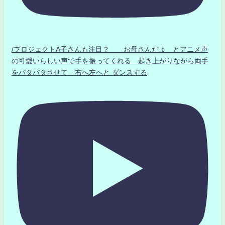
/プロジェクトA子さんも注目？ お母さんだよ とアニメ声
の可愛いらしい声で手を振ってくれる 起き上がりながら両手
をパタパタさせて 右へ左へと ダンスする