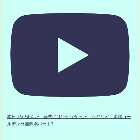
本日 兄が死んだ 葬式には行かなかった などなど 木曜ゴー
ルデン日浦劇場パート7