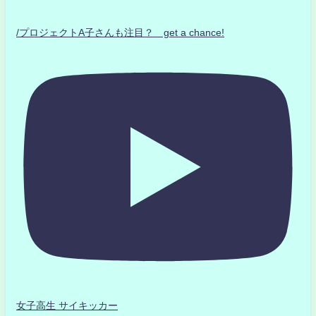
/プロジェクトA子さんも注目？ get a chance!
女子高生 サイキッカー