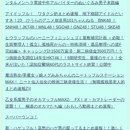
ンタルメンヘラ電波中年アルバイターのぬいぐるみ男子末路編
アイドッフル！ ワタクシ的まとめ速報 地下格闘アイドルだい
すき！23 ひうらのアニメ放送局101ちゃんねる BNK48 ！
SNH48！JKT48！MNL48！SGO48！GNZ48！STU48！SKE48
ヒウラッフルのハーニーフィニッシュゴミ屋敷補完計画 ＜必殺！
生前整理人！孤立し孤独死からの～特殊清掃・遺品整理への道F
完結編＞ キャッシング計1500万返済：厨二病借金3500万円！う
つ病統合失調症14年生HKT46！！9期研究生、最後のサイト！全
米が泣いた！認知症鬱病60代のラストサイト絶賛！公開中
魔法熟女/美魔女ッ娘メグみみちゃんのニートッフルステーション
MAX！ ニート仙人仙女の映画三昧老後生活！（無職孤独居老人的
まとめ速報Z)]
乙女系腐男子のオカマッフルMAX2- FX！オ・カマトレーダーの
逆襲！！ 極道のオカマたち編（おもしろ動画まとめ速報）
スーパーウンコ！
新・ハゲッフル！哀愁のハゲ男の髪ってるまとめ速報！！激しく