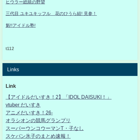
ヒウラー総統の野望
三代目 ユキユキッフル 花のひうら組! 見参！
魁!!アイドル塾!
t112
Links
Link
【アイドルだいすき！2】「IDOL DAISUKI！」
vtuber だいすき
アニメだいすき！26-
オラシオンの競馬グランプリ
スーパーウンコウーマンT・子なし
スケバン氷子のまとめ速報！