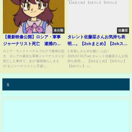
未分類
佐藤栞
【最新映像公開】ロシア・軍事
タレント佐藤栞さんお気持ち表
ジャーナリスト死亡 逮捕の女
明…。【2chまとめ】【2chス
が“爆発物”手渡す…
レ】【5chスレ】
ロシア・サンクトペテルブルクで爆発が起
1:名無しさん＠お腹いっぱい
き、ロシアの著名な軍事ジャーナリストが
2025.07.01(Tue) タレント佐藤栞さんお気
死亡した事件で、女が“爆発物らしきも
持ち表明…。【2chまとめ】【2chスレ】
の”をジャーナリストに手渡し...
【5chスレ】っ...
s