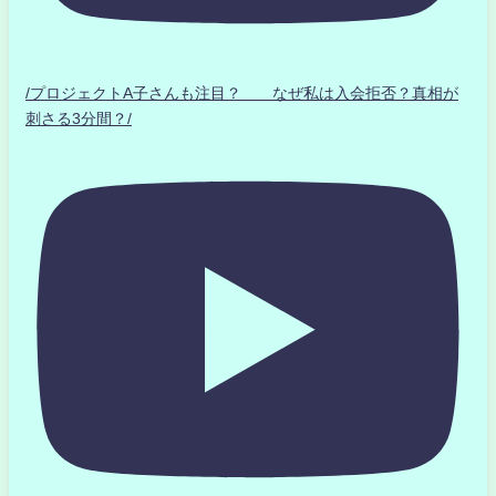
/プロジェクトA子さんも注目？ なぜ私は入会拒否？真相が
刺さる3分間？/