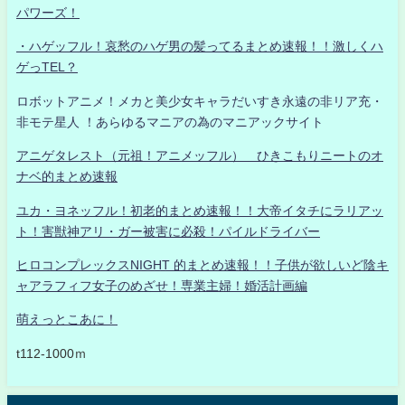
パワーズ！
・ハゲッフル！哀愁のハゲ男の髪ってるまとめ速報！！激しくハ
ゲっTEL？
ロボットアニメ！メカと美少女キャラだいすき永遠の非リア充・
非モテ星人 ！あらゆるマニアの為のマニアックサイト
アニゲタレスト（元祖！アニメッフル） ひきこもりニートのオ
ナベ的まとめ速報
ユカ・ヨネッフル！初老的まとめ速報！！大帝イタチにラリアッ
ト！害獣神アリ・ガー被害に必殺！パイルドライバー
ヒロコンプレックスNIGHT 的まとめ速報！！子供が欲しいど陰キ
ャアラフィフ女子のめざせ！専業主婦！婚活計画編
萌えっとこあに！
t112-1000ｍ