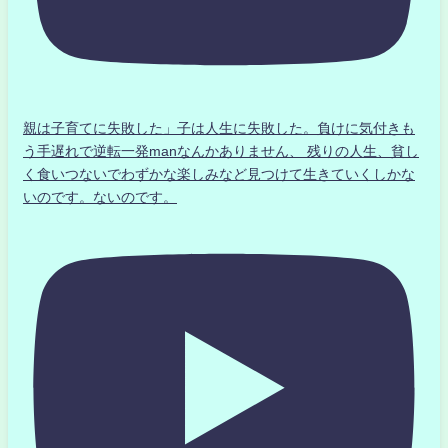
親は子育てに失敗した」子は人生に失敗した。負けに気付きも
う手遅れで逆転一発manなんかありません、 残りの人生、貧し
く食いつないでわずかな楽しみなど見つけて生きていくしかな
いのです。ないのです。