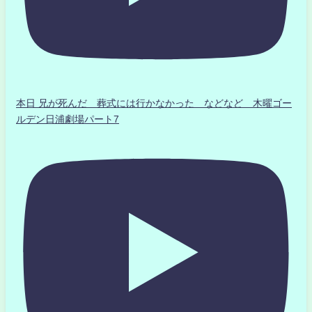
本日 兄が死んだ 葬式には行かなかった などなど 木曜ゴー
ルデン日浦劇場パート7