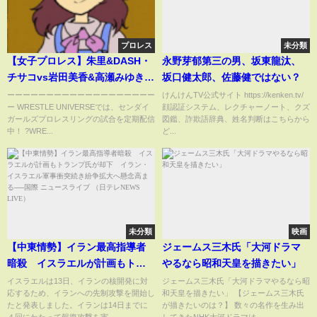
プロレス
未分類
【女子プロレス】朱里&DASH・
永野芽郁第三の男、坂東龍汰、
チサコvs岩田美香&高瀬みゆき
坂口健太郎、佐藤健ではない？
［赫覚醒］ 2024年10月18日仙台
ーーーーーーーーーーーーーーーーーーー
けんけんTV公式サイト https://kenken.tv/
ー WRESTLE UNIVERSEでは、センダイ
顔認証システム、レクチャーノート、クズ
PIT
ガールズプロレスリングの試合を定期配信
図鑑、詐欺語辞典、姓名判断はこちらから
中！ ?WRE...
ど...
未分類
映画
【中東情勢】イラン最高指導者
ジェームス三木氏「大河ドラマ
暗殺 イスラエルが計画もトラ
やるなら昭和天皇を描きたい」
ンプ氏が却下 イラン・イスラ
イスラエルは13日、イランの核開発に対
ジェームス三木氏「大河ドラマやるなら昭
応するため、イランへの先制攻撃を開始し
和天皇を描きたい」 【ジェームス三木氏
エル軍事衝突続き紛争拡大へ懸
たと発表しました。イランは14日までに
が描きたいのは？】 数々の名作を生み出
念高まる──国際 ニュースライブ
４回にわたって報復攻撃を実...
してきたNHK大河ドラマは...