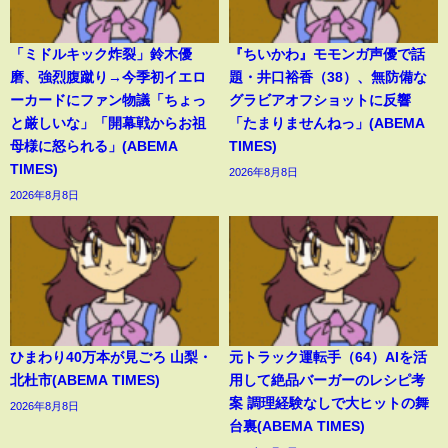
「ミドルキック炸裂」鈴木優
『ちいかわ』モモンガ声優で話
磨、強烈腹蹴り→今季初イエロ
題・井口裕香（38）、無防備な
ーカードにファン物議「ちょっ
グラビアオフショットに反響
と厳しいな」「開幕戦からお祖
「たまりませんねっ」(ABEMA
母様に怒られる」(ABEMA
TIMES)
TIMES)
2026年8月8日
2026年8月8日
ひまわり40万本が見ごろ 山梨・
元トラック運転手（64）AIを活
北杜市(ABEMA TIMES)
用して絶品バーガーのレシピ考
案 調理経験なしで大ヒットの舞
2026年8月8日
台裏(ABEMA TIMES)