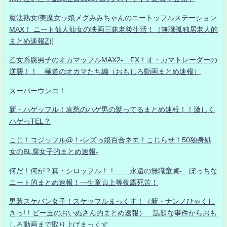
魔法熟女/美魔女ッ娘メグみみちゃんのニートッフルステーション
MAX！ ニート仙人仙女の映画三昧老後生活！（無職孤独居老人的
まとめ速報Z)]
乙女系腐男子のオカマッフルMAX2- FX！オ・カマトレーダーの
逆襲！！ 極道のオカマたち編（おもしろ動画まとめ速報）
スーパーウンコ！
新・ハゲッフル！哀愁のハゲ男の髪ってるまとめ速報！！激しく
ハゲっTEL？
こじ！コジッフル@！-レズっ娘百合ネエ！こじらせ！50独身処
女のBL腐女子的まとめ速報-
何だ！何が？真・シロッフル！！ 永遠の無職童貞- ぼっちな
ニート的まとめ速報！一生童貞上等夜露死苦！
男装スケバン女子！スケッフルまっくす！（新・ナンノひゃくし
きっ!！ビー玉のおいぬさん的まとめ速報） 話題な事件からおも
しろ動画まで取り上げまっくす