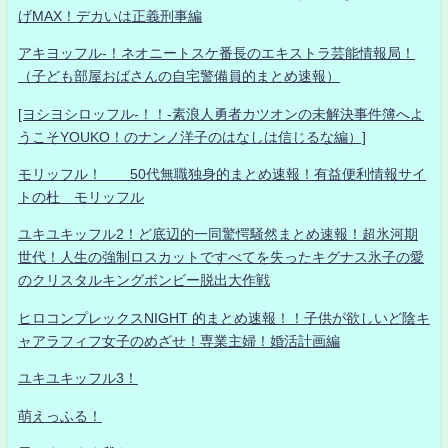
げMAX！デカいは正義刑事編
アキヨッフル-！ネオニートスケ番長のエキストラ芸能情報局！
（子ども部屋おばさんの自宅警備員的まとめ速報）
[ヨシヨシロッフル-！！-素浪人勇者カツオンの未解決事件簿へよ
うこそYOUKO！のナンノ洋子のはなしは信じるな編）]
モリッフル！ 50代無職独身的まとめ速報！有益便利情報サイ
トの杜 モリッフル
ユキユキッフル2！ど底辺的一同驚愕騒然まとめ速報！超氷河期
世代！人生の強制ロスカットですべてを失ったキグナス氷子の愛
のクリスタルキングボンビー脱出大作戦
ヒロコンプレックスNIGHT 的まとめ速報！！子供が欲しいど陰キ
ャアラフィフ女子のめざせ！専業主婦！婚活計画編
ユキユキッフル3！
萌えっふる！