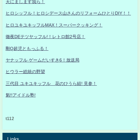
天にまします我ら！
ヒロシッフル！ヒロシデース山さんのリフォームひとりDIY！！
ヒロユキユキッフルMAX！スーパークッキング！
徹夜DEテツヤッフル!！レトロ館2号店！
剛Q超児ともっふる！
ヤナッフル ゲームだいすき6！放送局
ヒウラー総統の野望
三代目 ユキユキッフル 花のひうら組! 見参！
魁!!アイドル塾!
t112
Links