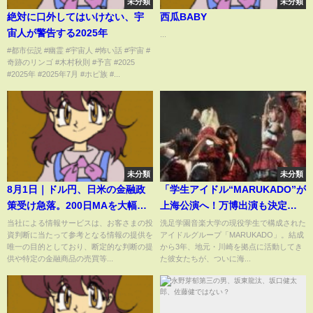
未分類
未分類
絶対に口外してはいけない、宇
西瓜BABY
宙人が警告する2025年
...
#都市伝説 #幽霊 #宇宙人 #怖い話 #宇宙 #
奇跡のリンゴ #木村秋則 #予言 #2025
#2025年 #2025年7月 #ホピ族 #...
未分類
未分類
8月1日｜ドル円、日米の金融政
「学生アイドル“MARUKADO”が
策受け急落。200日MAを大幅に
上海公演へ！万博出演も決定…
下回る【セントラル短資ＦＸ】
限られた時間を駆け抜ける青
当社による情報サービスは、お客さまの投
洗足学園音楽大学の現役学生で構成された
資判断に当たって参考となる情報の提供を
アイドルグループ「MARUKADO」。結成
春」
唯一の目的としており、断定的な判断の提
から3年、地元・川崎を拠点に活動してき
供や特定の金融商品の売買等...
た彼女たちが、ついに海...