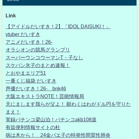
Link
【アイドルだいすき！2】「IDOL DAISUKI！」
vtuber だいすき
アニメだいすき！26-
オラシオンの競馬グランプリ
スーパーウンコウーマンT・子なし
スケバン氷子のまとめ速報！
とおやまエリア51
一番くじ福袋 だいすき
声優だいすき！26- bnk46
大阪エキストラNOTE！芸能情報局
天にまします我らが父よ！ 願わくはわがドル円を守りた
まえ！
実録パチンコ梁山泊！パチンコakb108道
有益便利情報サイトの杜
病は木から！ 24金バエ子の特発性間質性肺炎