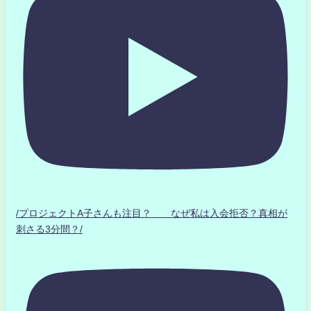
/プロジェクトA子さんも注目？ なぜ私は入会拒否？真相が
刺さる3分間？/