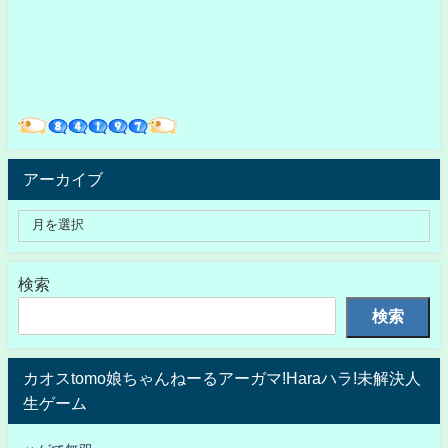
アーカイブ
検索
検索
カオスtomo娘ちゃんねーるアーガマ!Haraハラ!未解決人
生ゲーム