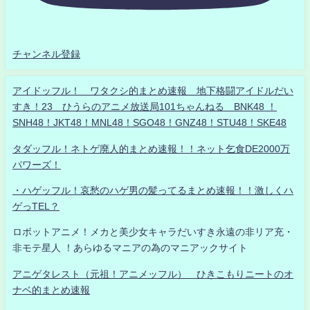
チャンネル登録
アイドッフル！ ワタクシ的まとめ速報 地下格闘アイドルだい
すき！23 ひうらのアニメ放送局101ちゃんねる BNK48 ！
SNH48！JKT48！MNL48！SGO48！GNZ48！STU48！SKE48
タダッフル！ネトゲ廃人的まとめ速報！！ネット乞食DE2000万
パワーズ！
・ハゲッフル！哀愁のハゲ男の髪ってるまとめ速報！！激しくハ
ゲっTEL？
ロボットアニメ！メカと美少女キャラだいすき永遠の非リア充・
非モテ星人 ！あらゆるマニアの為のマニアックサイト
アニゲタレスト（元祖！アニメッフル） ひきこもりニートのオ
ナベ的まとめ速報