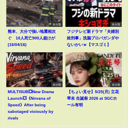
未分類
未分類
熊本、大分で強い地震相次
フジテレビ新ドラマ「夫婦別
ぐ 10人死亡900人超けが
姓刑事」洗脳プロパガンダや
(16/04/16)
ないかいｗ【マスゴミ】
未分類
未分類
MULTISUB💥New Drama
【ちょい見せ】5/25(月) 立花
Launch💥《Nirvana of
琴未 生誕祭 2026 at SGCホ
Speed》After being
ール有明
sabotaged viciously by
rivals