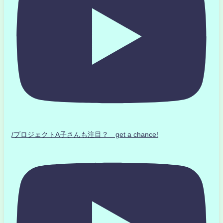
/プロジェクトA子さんも注目？ get a chance!