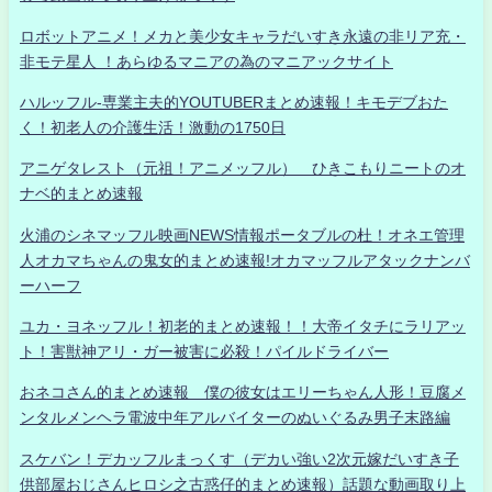
ロボットアニメ！メカと美少女キャラだいすき永遠の非リア充・
非モテ星人 ！あらゆるマニアの為のマニアックサイト
ハルッフル-専業主夫的YOUTUBERまとめ速報！キモデブおた
く！初老人の介護生活！激動の1750日
アニゲタレスト（元祖！アニメッフル） ひきこもりニートのオ
ナベ的まとめ速報
火浦のシネマッフル映画NEWS情報ポータブルの杜！オネエ管理
人オカマちゃんの鬼女的まとめ速報!オカマッフルアタックナンバ
ーハーフ
ユカ・ヨネッフル！初老的まとめ速報！！大帝イタチにラリアッ
ト！害獣神アリ・ガー被害に必殺！パイルドライバー
おネコさん的まとめ速報 僕の彼女はエリーちゃん人形！豆腐メ
ンタルメンヘラ電波中年アルバイターのぬいぐるみ男子末路編
スケバン！デカッフルまっくす（デカい強い2次元嫁だいすき子
供部屋おじさんヒロシ之古惑仔的まとめ速報）話題な動画取り上