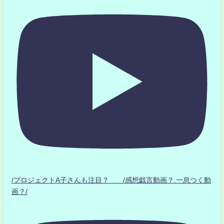
/プロジェクトA子さんも注目？ /感想戯言動画？.一息つく動
画？/