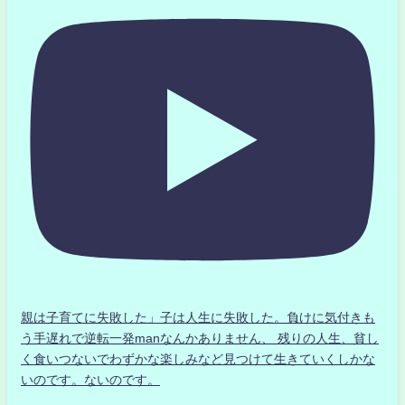
親は子育てに失敗した」子は人生に失敗した。負けに気付きも
う手遅れで逆転一発manなんかありません、 残りの人生、貧し
く食いつないでわずかな楽しみなど見つけて生きていくしかな
いのです。ないのです。