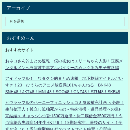
アーカイブ
おすすめ～ん
おすすめサイト
おネコさん的まとめ速報 僕の彼女はエリーちゃん人形！豆腐メ
ンタルメンヘラ電波中年アルバイターのぬいぐるみ男子末路編
アイドッフル！ ワタクシ的まとめ速報 地下格闘アイドルだい
すき！23 ひうらのアニメ放送局101ちゃんねる BNK48 ！
SNH48！JKT48！MNL48！SGO48！GNZ48！STU48！SKE48
ヒウラッフルのハーニーフィニッシュゴミ屋敷補完計画 ＜必殺！
生前整理人！孤立し孤独死からの～特殊清掃・遺品整理への道F
完結編＞ キャッシング計1500万返済：厨二病借金3500万円！う
つ病統合失調症14年生HKT46！！9期研究生、最後のサイト！全
米が泣いた！認知症鬱病60代のラストサイト絶賛！公開中