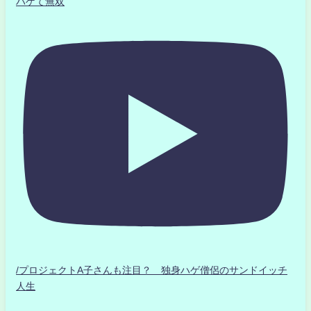
ハゲて無双
/プロジェクトA子さんも注目？ 独身ハゲ僧侶のサンドイッチ
人生