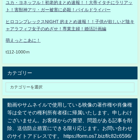
ユカ・ヨネッフル！初老的まとめ速報！！大帝イタチにラリアッ
ト！害獣神アリ・ガー被害に必殺！パイルドライバー
ヒロコンプレックスNIGHT 的まとめ速報！！子供が欲しいど陰キ
ャアラフィフ女子のめざせ！専業主婦！婚活計画編
萌えっとこあに！
t112-1000ｍ
カテゴリー
動画やサムネイルで使用している映像の著作権や肖像権
等は全てその権利所有者様に帰属いたします。申しわけ
ございません。お客様からの要望、問題がある記事を削
除、送信防止措置にできる限り応じます。お問い合わせ
のサイトアドレスです。 https://form.os7.biz/f/c82c6596/