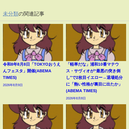
未分類
の関連記事
令和8年8月8日「TOKYOおうえ
「軽率だな」浦和10番マテウ
んフェスタ」開催(ABEMA
ス・サヴィオが“最悪の突き倒
TIMES)
し”で2枚目イエロー→退場処分
に「熱い性格が裏目に出たか」
2026年8月9日
(ABEMA TIMES)
2026年8月8日