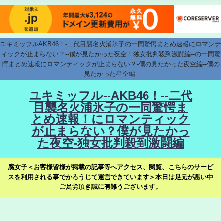
ユキミッフルAKB46！-二代目襲名火浦氷子の一同驚愕まとめ速報にロマンテ
ィックが止まらない？--僕が見たかった夜空！独女批判殺到激闘編--の一同驚
愕まとめ速報にロマンティックが止まらない？-僕の見たかった夜空編--僕の
見たかった星空編-
ユキミッフル--AKB46！--二代
目襲名火浦氷子の一同驚愕ま
とめ速報！にロマンティック
が止まらない？僕が見たかっ
た夜空-独女批判殺到激闘編
腐女子＜お客様皆様が掲載の記事等へアクセス、閲覧、こちらのサービ
スを利用される事でかろうじて運営できています＞本日は足元が悪い中
ご足労頂き誠に有難うございます。